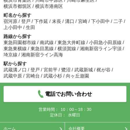
横浜市青葉区
/
川崎市中原区
/
川崎市麻生区
/
横浜市都筑区
/
横浜市港南区
町名から探す
宿河原
/
登戸
/
下作延
/
末長
/
溝口
/
宮崎
/
下小田中
/
二子
/
上小田中
/
生田
路線から探す
東急田園都市線
/
南武線
/
東急大井町線
/
小田急小田原線
/
東急東横線
/
東急目黒線
/
横須賀線
/
湘南新宿ライン宇須
/
埼京線
/
湘南新宿ライン高海
駅から探す
武蔵溝ノ口
/
登戸
/
宮前平
/
鷺沼
/
武蔵新城
/
梶が谷
/
武蔵中原
/
宮崎台
/
武蔵小杉
/
向ヶ丘遊園
電話でお問い合わせ
営業時間：
10：00～18：30
定休日：
水曜日
ホーム
会社概要