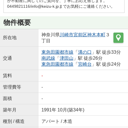
が不動産に関してのご質問を、丁寧にお応え致します。
0449821116/info@keizu-k.jpまでお気軽にご連絡ください。
物件概要
神奈川県
川崎市宮前区
神木本町
３
所在地
丁目
東急田園都市線
「
溝の口
」駅 徒歩33分
交通
南武線
「
津田山
」駅 徒歩26分
東急田園都市線
「
宮崎台
」駅 徒歩24分
賃料
-
管理費等
-
面積
-
築年月
1991年 10月(築34年)
種別 / 構造
アパート / 木造