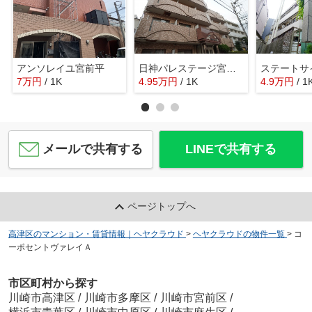
アンソレイユ宮前平
日神パレステージ宮崎台
ステートサ
7
万
円
/ 1K
4.95
万
円
/ 1K
4.9
万
円
/ 1
メールで共有する
LINEで共有する
ページトップへ
高津区のマンション・賃貸情報｜ヘヤクラウド
>
ヘヤクラウドの物件一覧
>
コ
ーポセントヴァレイＡ
市区町村から探す
川崎市高津区
/
川崎市多摩区
/
川崎市宮前区
/