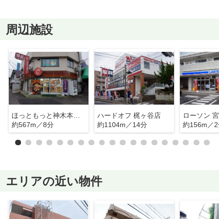
周辺施設
ほっともっと神木本町店
ハードオフ 梶ヶ谷店
約567m／8分
約1104m／14分
約156m／
エリアの近い物件