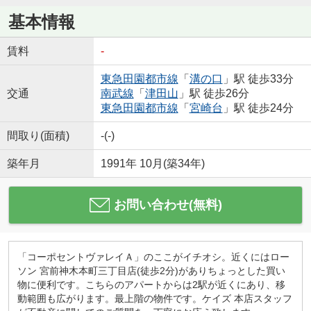
基本情報
賃料
-
東急田園都市線
「
溝の口
」駅 徒歩33分
交通
南武線
「
津田山
」駅 徒歩26分
東急田園都市線
「
宮崎台
」駅 徒歩24分
間取り(面積)
-(-)
築年月
1991年 10月(築34年)
お問い合わせ(無料)
「コーポセントヴァレイＡ」のここがイチオシ。近くにはロー
ソン 宮前神木本町三丁目店(徒歩2分)がありちょっとした買い
物に便利です。こちらのアパートからは2駅が近くにあり、移
動範囲も広がります。最上階の物件です。ケイズ 本店スタッフ