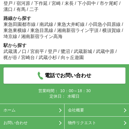
登戸
/
宿河原
/
下作延
/
宮崎
/
末長
/
下小田中
/
市ケ尾町
/
溝口
/
有馬
/
二子
路線から探す
東急田園都市線
/
南武線
/
東急大井町線
/
小田急小田原線
/
東急東横線
/
東急目黒線
/
湘南新宿ライン宇須
/
横須賀線
/
埼京線
/
湘南新宿ライン高海
駅から探す
武蔵溝ノ口
/
宮前平
/
登戸
/
鷺沼
/
武蔵新城
/
武蔵中原
/
梶が谷
/
宮崎台
/
武蔵小杉
/
向ヶ丘遊園
電話でお問い合わせ
営業時間：
10：00～18：30
定休日：
水曜日
ホーム
会社概要
お問い合わせ
物件リクエスト