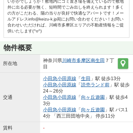
いかがでしょうか！敷地内にゴミ置き場を備えているので敷地
外に出る必要が無く、短時間でごみ出しを終えられます！多く
の方がこだわる、陽の当りが良好で快適なアパートです！メー
ルアドレスinfo@keizu-k.jp宛にお問い合わせください！お問い
合わせいただければ、川崎市多摩区エリアの不動産情報をご提
供いたします(^o^)
物件概要
神奈川県
川崎市多摩区
南生田
７丁
所在地
目
小田急小田原線
「
生田
」駅 徒歩13分
小田急小田原線
「
読売ランド前
」駅 徒歩
24～26分
交通
小田急小田原線
「
向ヶ丘遊園
」駅 徒歩4
3分
小田急小田原線
「
向ヶ丘遊園
」駅 バス1
4分 「西三田団地中央」 停歩11分
賃料
-