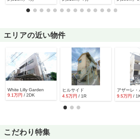
エリアの近い物件
White Lilly Garden
ヒルサイド
9.1
万
円
/ 2DK
4.5
万
円
/ 1R
9.5
万
円
/ 1
こだわり特集