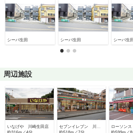
シーバ生田
シーバ生田
シーバ生
周辺施設
いなげや 川崎生田店
セブンイレブン 川崎栗谷店
約316m／4分
約518m／7分
約599m／