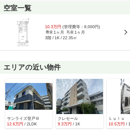
空室一覧
10.3万円
(管理費等：8,000円)
1ヶ月
1ヶ月
敷金
礼金
3階
22.35㎡
1K
エリアの近い物件
サンライズ登戸Ⅲ
クレセール
Ｌｕｌｕ
12.6
万
円
/ 2LDK
9.3
万
円
/ 1K
10.5
万
円
/