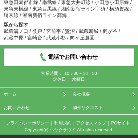
東急田園都市線
/
南武線
/
東急大井町線
/
小田急小田原線
/
東急東横線
/
東急目黒線
/
湘南新宿ライン宇須
/
横須賀線
/
埼京線
/
湘南新宿ライン高海
駅から探す
武蔵溝ノ口
/
登戸
/
宮前平
/
鷺沼
/
武蔵新城
/
梶が谷
/
武蔵中原
/
宮崎台
/
武蔵小杉
/
向ヶ丘遊園
電話でお問い合わせ
営業時間：
10：00～18：30
定休日：
水曜日
ホーム
会社概要
お問い合わせ
物件リクエスト
プライバシーポリシー
利用規約
アクセスマップ
PCサイト
Copyright(c) ヘヤクラウド All rights reserved.