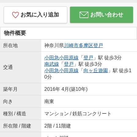
お気に入り追加
お問い合わせ
物件概要
所在地
神奈川県
川崎市多摩区
登戸
小田急小田原線
「
登戸
」駅 徒歩3分
南武線
「
登戸
」駅 徒歩3分
交通
小田急小田原線
「
向ヶ丘遊園
」駅 徒歩1
0分
築年月
2016年 4月(築10年)
向き
南東
種別 / 構造
マンション / 鉄筋コンクリート
所在階 / 階建
2階 / 11階建