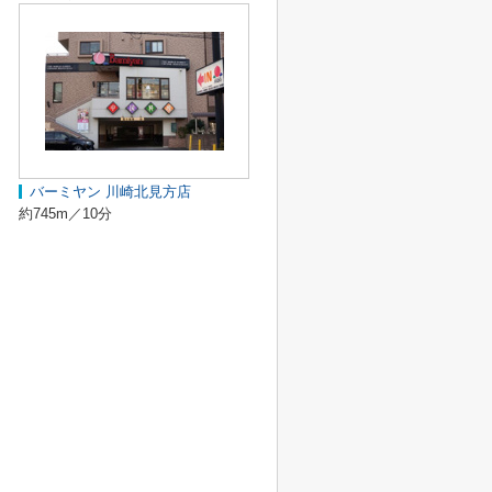
バーミヤン 川崎北見方店
約745m／10分