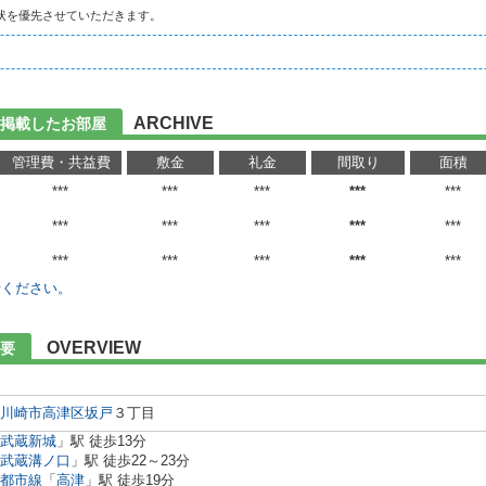
状を優先させていただきます。
ARCHIVE
に掲載したお部屋
管理費・共益費
敷金
礼金
間取り
面積
***
***
***
***
***
***
***
***
***
***
***
***
***
***
***
せください。
OVERVIEW
要
川崎市高津区
坂戸
３丁目
武蔵新城
」駅 徒歩13分
武蔵溝ノ口
」駅 徒歩22～23分
都市線
「
高津
」駅 徒歩19分