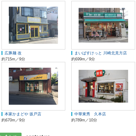
広豚麺 改
まいばすけっと 川崎北見方店
約715m／9分
約699m／9分
本家かまどや 坂戸店
中華東秀 久本店
約670m／9分
約789m／10分