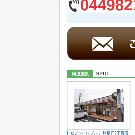
044982
SPOT
周辺施設
セブンイレブン 川崎坂戸2丁目店