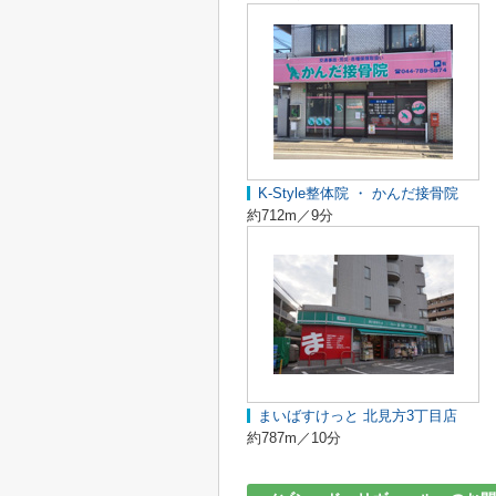
K-Style整体院 ・ かんだ接骨院
約712m／9分
まいばすけっと 北見方3丁目店
約787m／10分