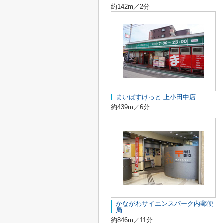
約142m／2分
まいばすけっと 上小田中店
約439m／6分
かながわサイエンスパーク内郵便
局
約846m／11分