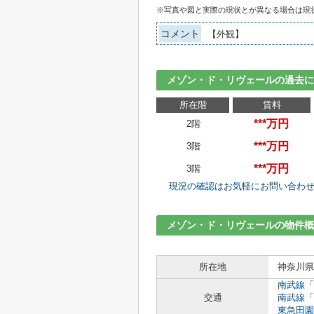
※写真や図と実際の現状とが異なる場合は現
コメント
【外観】
メゾン・ド・リヴェールの過去
所在階
賃料
***万円
2階
***万円
3階
***万円
3階
現況の確認はお気軽にお問い合わ
メゾン・ド・リヴェールの物件概
所在地
神奈川県
南武線
「
交通
南武線
「
東急田園