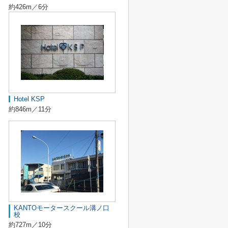
約426m／6分
Hotel KSP
約846m／11分
KANTOモータースクール溝ノ口
校
約727m／10分