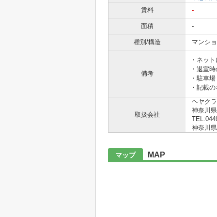
賃料
-
面積
-
種別/構造
マンショ
・ネット
・退室時
備考
・駐車場
・記載の
ヘヤクラ
神奈川県
取扱会社
TEL:044
神奈川県知
MAP
マップ