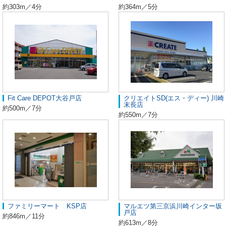
約303m／4分
約364m／5分
Fit Care DEPOT大谷戸店
クリエイトSD(エス・ディー) 川崎
末長店
約500m／7分
約550m／7分
ファミリーマート KSP店
マルエツ第三京浜川崎インター坂
戸店
約846m／11分
約613m／8分