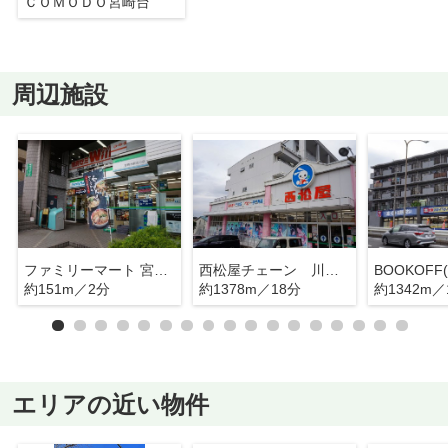
ＣＯＭＯＤＯ宮崎台
周辺施設
ファミリーマート 宮崎台駅北口店
西松屋チェーン 川崎馬絹店
約151m／2分
約1378m／18分
約1342m／
エリアの近い物件