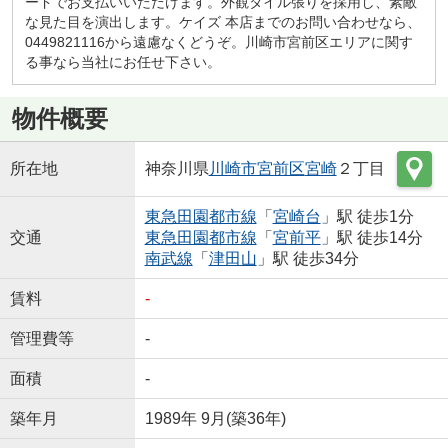
ードでお支払いいただけます。外観タイル張りを採用し、素敵
な見た目を演出します。ケイズ 本店までのお問い合わせなら、
0449821116から遠慮なくどうぞ。川崎市宮前区エリアに関す
る事なら当社にお任せ下さい。
物件概要
所在地
神奈川県
川崎市宮前区
宮崎
２丁目
東急田園都市線
「
宮崎台
」駅 徒歩1分
交通
東急田園都市線
「
宮前平
」駅 徒歩14分
南武線
「
津田山
」駅 徒歩34分
賃料
-
管理費等
-
面積
-
築年月
1989年 9月(築36年)