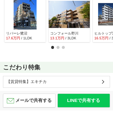
リバーレ鷺沼
コンフォール野川
ヒルトップ
17.6
万
円
/ 1LDK
13.1
万
円
/ 3LDK
16.5
万
円
/
こだわり特集
【賃貸特集】エキチカ
メールで共有する
LINEで共有する