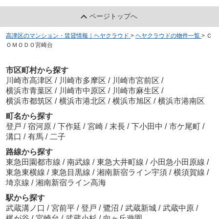
ページトップへ
高津区のマンション・賃貸情報｜ヘヤクラウド
>
ヘヤクラウドの物件一覧
>
Ｃ
ＯＭＯＤＯ宮崎台
市区町村から探す
川崎市高津区
/
川崎市多摩区
/
川崎市宮前区
/
横浜市青葉区
/
川崎市中原区
/
川崎市麻生区
/
横浜市都筑区
/
横浜市港北区
/
横浜市旭区
/
横浜市港南区
町名から探す
登戸
/
宿河原
/
下作延
/
宮崎
/
末長
/
下小田中
/
市ケ尾町
/
溝口
/
有馬
/
二子
路線から探す
東急田園都市線
/
南武線
/
東急大井町線
/
小田急小田原線
/
東急東横線
/
東急目黒線
/
湘南新宿ライン宇須
/
横須賀線
/
埼京線
/
湘南新宿ライン高海
駅から探す
武蔵溝ノ口
/
宮前平
/
登戸
/
鷺沼
/
武蔵新城
/
武蔵中原
/
梶が谷
/
宮崎台
/
武蔵小杉
/
向ヶ丘遊園