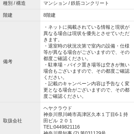
種別 / 構造
マンション / 鉄筋コンクリート
階建
8階建
・ネットに掲載されている情報と現状が
異なる場合は現状を優先とさせていただ
きます。
・退室時の状況次第で室内の設備・仕様
等が異なる場合がございますので、その
都度ご確認ください。
備考
・駐車場・バイク置き場等は空きが無い
場合もございますので、その都度ご確認
ください。
・記載のキャンペーン内容は予告なく変
更となる場合がございますので、その都
度ご確認ください。
ヘヤクラウド
神奈川県川崎市高津区久本１丁目6-1 持
取扱会社
田ビル ２０１
TEL:0449821116
神奈川県知事 (2) 第031129号