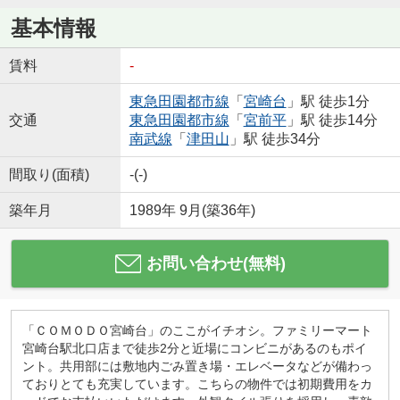
基本情報
賃料
-
東急田園都市線
「
宮崎台
」駅 徒歩1分
交通
東急田園都市線
「
宮前平
」駅 徒歩14分
南武線
「
津田山
」駅 徒歩34分
間取り(面積)
-(-)
築年月
1989年 9月(築36年)
お問い合わせ(無料)
「ＣＯＭＯＤＯ宮崎台」のここがイチオシ。ファミリーマート
宮崎台駅北口店まで徒歩2分と近場にコンビニがあるのもポイ
ント。共用部には敷地内ごみ置き場・エレベータなどが備わっ
ておりとても充実しています。こちらの物件では初期費用をカ