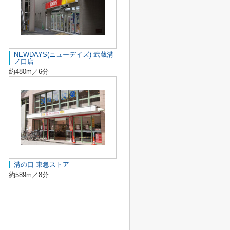
NEWDAYS(ニューデイズ) 武蔵溝
ノ口店
約480m／6分
溝の口 東急ストア
約589m／8分