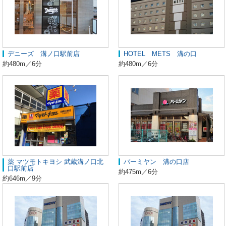
デニーズ 溝ノ口駅前店
HOTEL METS 溝の口
約480m／6分
約480m／6分
薬 マツモトキヨシ 武蔵溝ノ口北
バーミヤン 溝の口店
口駅前店
約475m／6分
約646m／9分