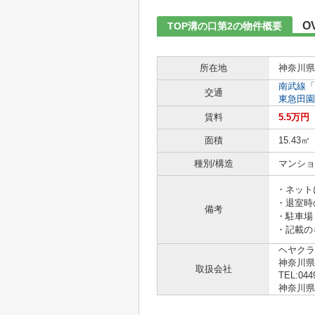
O
TOP溝の口第2の物件概要
所在地
神奈川県
南武線
「
交通
東急田園
賃料
5.5万円
面積
15.43㎡
種別/構造
マンショ
・ネット
・退室時
備考
・駐車場
・記載の
ヘヤクラ
神奈川県
取扱会社
TEL:044
神奈川県知