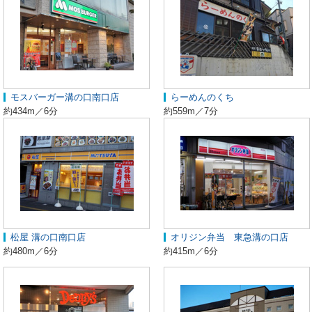
モスバーガー溝の口南口店
らーめんのくち
約434m／6分
約559m／7分
松屋 溝の口南口店
オリジン弁当 東急溝の口店
約480m／6分
約415m／6分