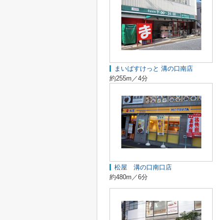
まいばすけっと 溝の口南店
約255m／4分
松屋 溝の口南口店
約480m／6分