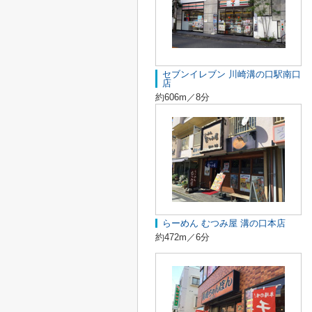
セブンイレブン 川崎溝の口駅南口
店
約606m／8分
らーめん むつみ屋 溝の口本店
約472m／6分