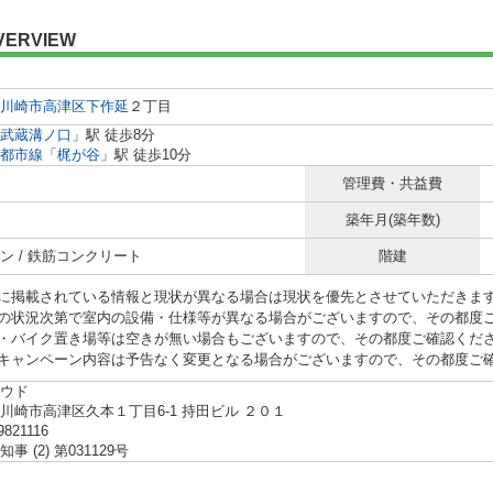
VERVIEW
川崎市高津区
下作延
２丁目
武蔵溝ノ口
」駅 徒歩8分
都市線
「
梶が谷
」駅 徒歩10分
管理費・共益費
築年月(築年数)
ン / 鉄筋コンクリート
階建
に掲載されている情報と現状が異なる場合は現状を優先とさせていただきま
の状況次第で室内の設備・仕様等が異なる場合がございますので、その都度
・バイク置き場等は空きが無い場合もございますので、その都度ご確認くだ
キャンペーン内容は予告なく変更となる場合がございますので、その都度ご
ウド
川崎市高津区久本１丁目6-1 持田ビル ２０１
9821116
事 (2) 第031129号