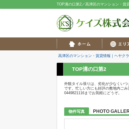
TOP溝の口第2／高津区のマンション・賃
高津区のマンション・賃貸情報｜ヘヤク
TOP溝の口第2
外観タイル張りは、劣化が少なくいつ
です。忙しい方にも好評の敷地内ごみ
0449821116までお気軽にどうぞ。
PHOTO GALLE
物件写真