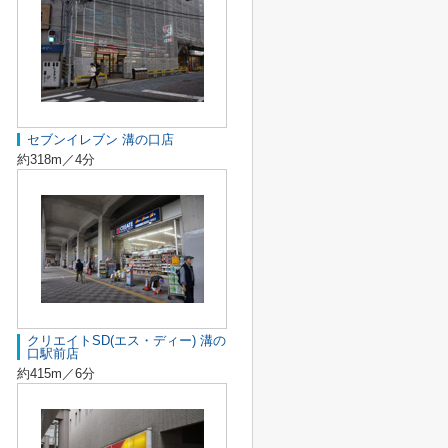
セブンイレブン 溝の口店
約318m／4分
クリエイトSD(エス・ディー) 溝の
口駅前店
約415m／6分