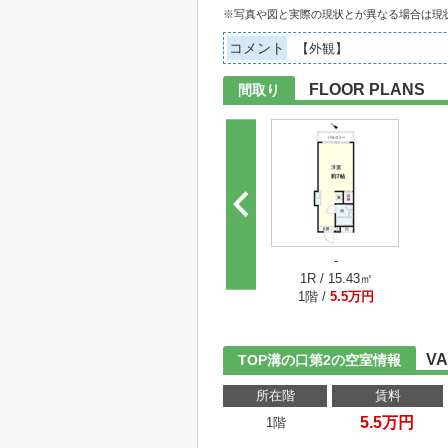
※写真や図と実際の現状とが異なる場合は現
コメント
【外観】
FLOOR PLANS
間取り
-
1R / 15.43㎡
1階 /
5.5万円
VA
TOP溝の口第2の空室情報
所在階
賃料
5.5万円
1階