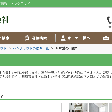
貸情報／ヘヤクラウド
営
ラウド
>
ヘヤクラウドの物件一覧
>
TOP溝の口第2
まも美しい外観を保ちます。道が平坦だと買い物も快適にできますね。2駅利
置き場付物件。川崎市高津区に詳しい当社では南武線武蔵溝ノ口周辺の賃貸
RY