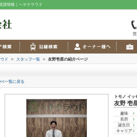
賃貸情報｜ヘヤクラウド
営
ラウド
>
スタッフ一覧
>
友野壱星の紹介ページ
<<一覧に戻る
トモノ イッ
友野 壱
趣味
長所
誕生日
キャリア