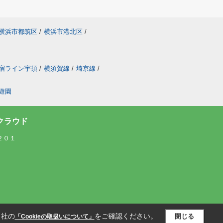
横浜市都筑区
/
横浜市港北区
/
宿ライン宇須
/
横須賀線
/
埼京線
/
遊園
クラウド
２０１
当社の
をご確認ください。
閉じる
「Cookieの取扱いについて」