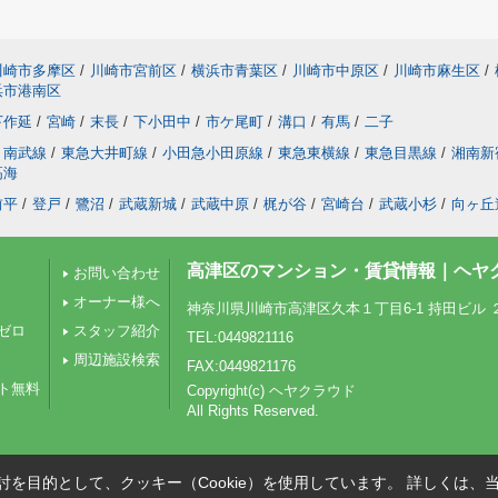
川崎市多摩区
/
川崎市宮前区
/
横浜市青葉区
/
川崎市中原区
/
川崎市麻生区
/
浜市港南区
下作延
/
宮崎
/
末長
/
下小田中
/
市ケ尾町
/
溝口
/
有馬
/
二子
南武線
/
東急大井町線
/
小田急小田原線
/
東急東横線
/
東急目黒線
/
湘南新
高海
前平
/
登戸
/
鷺沼
/
武蔵新城
/
武蔵中原
/
梶が谷
/
宮崎台
/
武蔵小杉
/
向ヶ丘
高津区のマンション・賃貸情報｜ヘヤ
お問い合わせ
オーナー様へ
神奈川県川崎市高津区久本１丁目6-1 持田ビル 
ゼロ
スタッフ紹介
TEL:0449821116
周辺施設検索
FAX:0449821176
ト無料
Copyright(c) ヘヤクラウド
All Rights Reserved.
を目的として、クッキー（Cookie）を使用しています。
詳しくは、