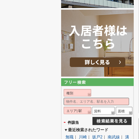
種別
エリア| 駅
賃料
面積
-
件該当
▼最近検索されたワード
無職
｜
川崎
｜
坂戸2
｜
南武線
｜
溝