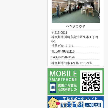
ヘヤクラウド
〒213-0011
神奈川県川崎市高津区久本１丁目
6-1
持田ビル ２０１
TEL/0449821116
FAX/0449821176
神奈川県知事 (2) 第031129号