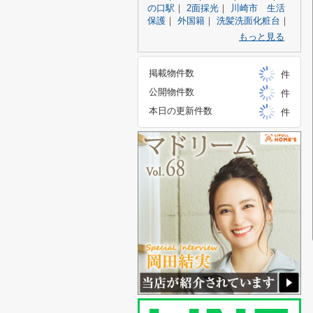
の口駅
｜
2面採光
｜
川崎市 生活
保護
｜
外国籍
｜
洗髪洗面化粧台
｜
もっと見る
掲載物件数
件
公開物件数
件
本日の更新件数
件