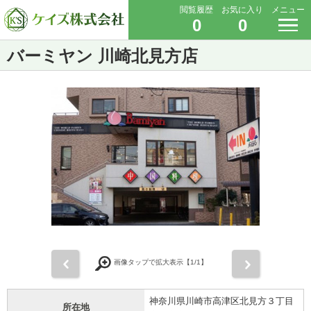
閲覧履歴
お気に入り
メニュー
0
0
バーミヤン 川崎北見方店
前
次
画像タップで拡大表示【
1
/1】
神奈川県川崎市高津区北見方３丁目
所在地