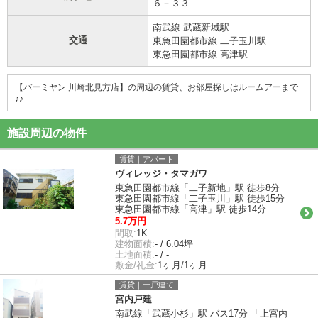
６－３３
南武線 武蔵新城駅
交通
東急田園都市線 二子玉川駅
東急田園都市線 高津駅
【バーミヤン 川崎北見方店】の周辺の賃貸、お部屋探しはルームアーまで
♪♪
施設周辺の物件
賃貸｜アパート
ヴィレッジ・タマガワ
東急田園都市線「二子新地」駅 徒歩8分
東急田園都市線「二子玉川」駅 徒歩15分
東急田園都市線「高津」駅 徒歩14分
5.7万円
間取:
1K
建物面積:
- / 6.04坪
土地面積:
- / -
敷金/礼金:
1ヶ月/1ヶ月
賃貸｜一戸建て
宮内戸建
南武線「武蔵小杉」駅 バス17分 「上宮内