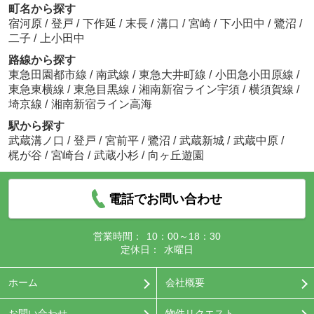
町名から探す
宿河原
/
登戸
/
下作延
/
末長
/
溝口
/
宮崎
/
下小田中
/
鷺沼
/
二子
/
上小田中
路線から探す
東急田園都市線
/
南武線
/
東急大井町線
/
小田急小田原線
/
東急東横線
/
東急目黒線
/
湘南新宿ライン宇須
/
横須賀線
/
埼京線
/
湘南新宿ライン高海
駅から探す
武蔵溝ノ口
/
登戸
/
宮前平
/
鷺沼
/
武蔵新城
/
武蔵中原
/
梶が谷
/
宮崎台
/
武蔵小杉
/
向ヶ丘遊園
電話でお問い合わせ
営業時間：
10：00～18：30
定休日：
水曜日
ホーム
会社概要
お問い合わせ
物件リクエスト