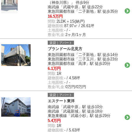
（神奈川県）」 停歩9分
南武線「武蔵中原」駅 徒歩22分
東急田園都市線「二子新地」駅 徒歩35分
16.5万円
間取:
2LDK＋1S(納戸)
建物面積:
87.97㎡ / 26.61坪
土地面積:
- / -
敷金/礼金:
2ヶ月/1ヶ月
賃貸｜アパート
ブランドール北見方
東急田園都市線「二子新地」駅 徒歩14分
東急田園都市線「二子玉川」駅 徒歩23分
東急田園都市線「高津」駅 徒歩20分
6.1万円
間取:
1R
建物面積:
- / 4.58坪
土地面積:
- / -
敷金/礼金:
0万円/0万円
賃貸｜アパート
エステート東洋
南武線「武蔵中原」駅 徒歩10分
南武線「武蔵新城」駅 徒歩18分
東急東横線「武蔵小杉」駅 徒歩29分
5.4万円
間取:
1R
建物面積:
- / 5.63坪