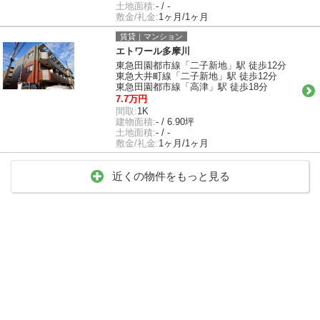
土地面積:
- / -
敷金/礼金:
1ヶ月/1ヶ月
賃貸｜マンション
エトワール多摩川
東急田園都市線「二子新地」駅 徒歩12分
東急大井町線「二子新地」駅 徒歩12分
東急田園都市線「高津」駅 徒歩18分
7.7万円
間取:
1K
建物面積:
- / 6.90坪
土地面積:
- / -
敷金/礼金:
1ヶ月/1ヶ月
近くの物件をもっと見る