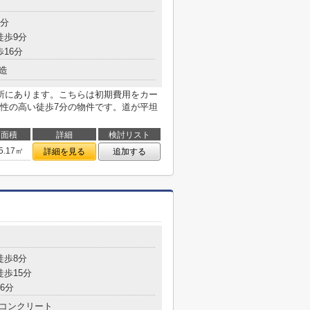
目
7分
徒歩9分
歩16分
造
所にあります。こちらは初期費用をカー
性の高い徒歩7分の物件です。道が平坦
面積
詳細
検討リスト
5.17㎡
詳細を見る
追加する
目
徒歩8分
徒歩15分
6分
コンクリート