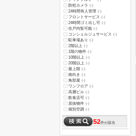
防犯カメラ
(-)
24時間有人管理
(-)
フロントサービス
(-)
24時間ゴミ出し可
(-)
住戸内覧可能
(-)
コンシェルジュサービス
(-)
駐車場あり
(-)
2階以上
(-)
1階の物件
(-)
10階以上
(-)
20階以上
(-)
最上階
(-)
南向き
(-)
角部屋
(-)
ワンフロア
(-)
高層ビル
(-)
飲食店可
(-)
居抜物件
(-)
個別空調
(-)
52
件が該当