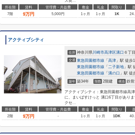
ス良...
所在階
賃料
管理費・共益費
敷金
礼金
間取り
9
万円
7階
5,000円
1ヶ月
1ヶ月
1K
24
アクティブシティ
神奈川県
川崎市高津区
溝口
６丁
住所
交通
東急田園都市線
「
高津
」駅 徒歩1
東急田園都市線
「
二子新地
」駅 
東急田園都市線
「
溝の口
」駅 徒
築34年
2階建
鉄骨
築年
階数
構造
アクティブシティ：東急田園都市線高津
に、まいばすけっと 溝口6丁目がありま
クセ...
所在階
賃料
管理費・共益費
敷金
礼金
間取り
9
万円
2階
-
1ヶ月
1ヶ月
1DK
40