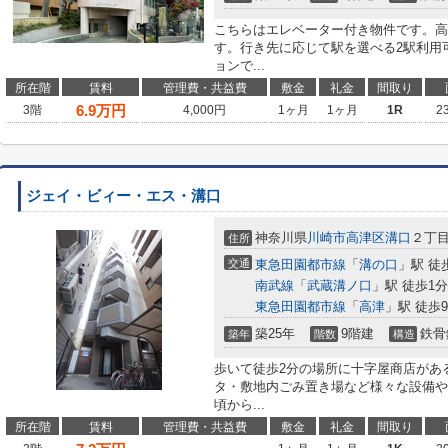
こちらはエレベーター付き物件です。高
す。行き先に応じて駅を選べる2駅利用
ョンで...
所在階
賃料
管理費・共益費
敷金
礼金
間取り
6.9
万円
3階
4,000円
1ヶ月
1ヶ月
1R
2
ジェイ・ビィー・エス・溝口
神奈川県
川崎市高津区
溝口
２丁
住所
交通
東急田園都市線
「
溝の口
」駅 徒
南武線
「
武蔵溝ノ口
」駅 徒歩1分
東急田園都市線
「
高津
」駅 徒歩
築25年
9階建
鉄骨
築年
階数
構造
歩いて徒歩2分の場所に十字屋商店があ
タ・敷地内ごみ置き場など様々な設備や
頃から...
所在階
賃料
管理費・共益費
敷金
礼金
間取り