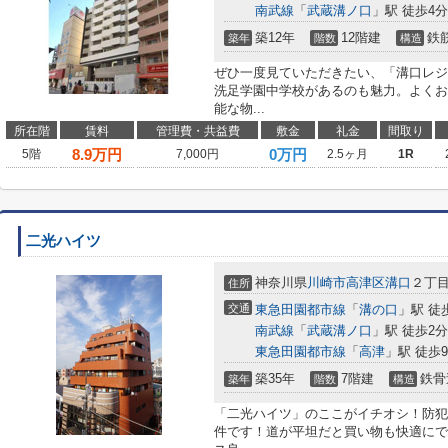
南武線
「
武蔵溝ノ口
」駅 徒歩4分
築12年
12階建
鉄
築年
階数
構造
ぜひ一度見ていただきたい、「溝口レジ
洗足学園中学校があるのも魅力。よくお
能な物...
所在階
賃料
管理費・共益費
敷金
礼金
間取り
8.9
万円
0万円
5階
7,000円
2.5ヶ月
1R
二光ハイツ
神奈川県
川崎市高津区
溝口
２丁
住所
交通
東急田園都市線
「
溝の口
」駅 徒
南武線
「
武蔵溝ノ口
」駅 徒歩2分
東急田園都市線
「
高津
」駅 徒歩
築35年
7階建
鉄骨
築年
階数
構造
「二光ハイツ」のここがイチオシ！防犯
件です！道が平坦だと買い物も快適にで