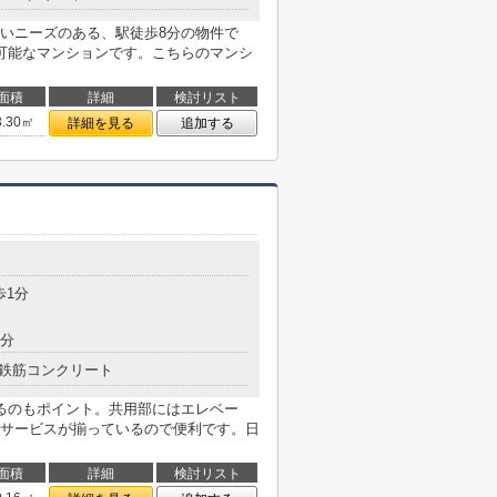
いニーズのある、駅徒歩8分の物件で
可能なマンションです。こちらのマンシ
面積
詳細
検討リスト
3.30㎡
詳細を見る
追加する
目
歩1分
9分
鉄筋コンクリート
るのもポイント。共用部にはエレベー
サービスが揃っているので便利です。日
面積
詳細
検討リスト