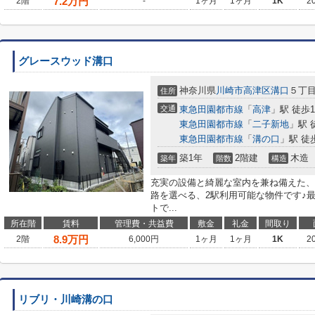
7.2
万円
2階
-
1ヶ月
1ヶ月
1K
2
グレースウッド溝口
神奈川県
川崎市高津区
溝口
５丁
住所
交通
東急田園都市線
「
高津
」駅 徒歩1
東急田園都市線
「
二子新地
」駅 
東急田園都市線
「
溝の口
」駅 徒
築1年
2階建
木造
築年
階数
構造
充実の設備と綺麗な室内を兼ね備えた、2
路を選べる、2駅利用可能な物件です♪
トで...
所在階
賃料
管理費・共益費
敷金
礼金
間取り
8.9
万円
2階
6,000円
1ヶ月
1ヶ月
1K
2
リブリ・川崎溝の口