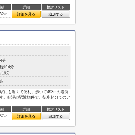
面積
詳細
検討リスト
.32㎡
詳細を見る
追加する
目
4分
徒歩14分
歩19分
造
駅にも近くて便利。歩いて493mの場所
す。好評の駅近物件で、徒歩14分でのア
面積
詳細
検討リスト
.57㎡
詳細を見る
追加する