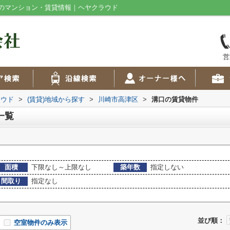
のマンション・賃貸情報｜ヘヤクラウド
営
ラウド
>
(賃貸)地域から探す
>
川崎市高津区
>
溝口の賃貸物件
一覧
面積
下限なし～上限なし
築年数
指定しない
間取り
指定なし
並び順：
空室物件のみ表示