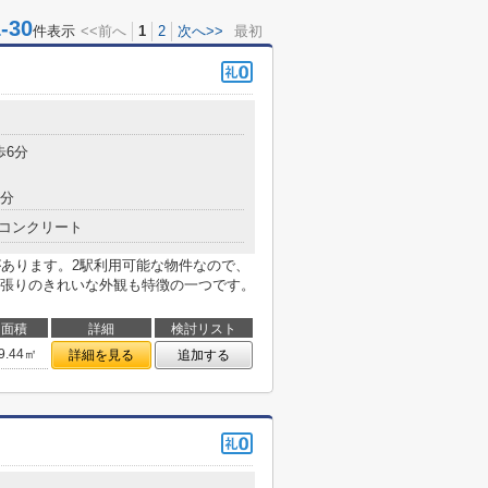
30
件表示
<<前へ
1
2
次へ>>
最初
目
歩6分
6分
コンクリート
があります。2駅利用可能な物件なので、
張りのきれいな外観も特徴の一つです。
面積
詳細
検討リスト
9.44㎡
詳細を見る
追加する