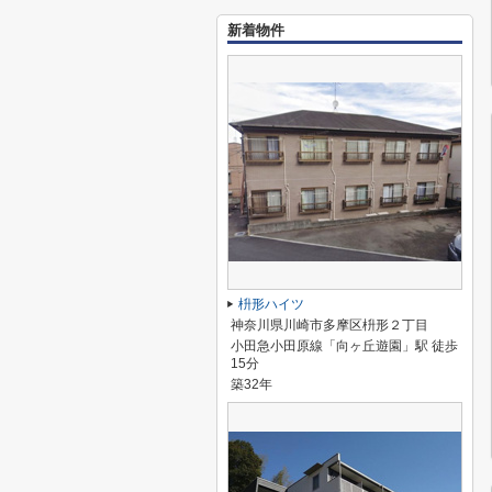
新着物件
枡形ハイツ
神奈川県川崎市多摩区枡形２丁目
小田急小田原線「向ヶ丘遊園」駅 徒歩
15分
築32年