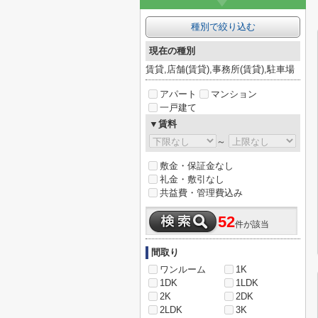
種別で絞り込む
現在の種別
賃貸,店舗(賃貸),事務所(賃貸),駐車場
アパート
マンション
一戸建て
▼賃料
～
敷金・保証金なし
礼金・敷引なし
共益費・管理費込み
52
件が該当
間取り
ワンルーム
1K
1DK
1LDK
2K
2DK
2LDK
3K