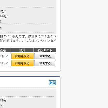
目
2分
歩14分
分
造
観タイル張りです。敷地内にゴミ置き場
間が省けます。こちらはマンションタイ
面積
詳細
検討リスト
3.60㎡
詳細を見る
追加する
3.60㎡
詳細を見る
追加する
目
歩4分
4分