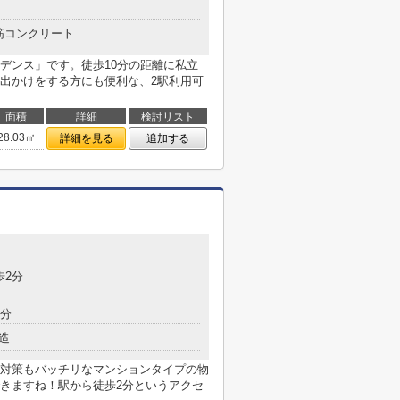
筋コンクリート
デンス」です。徒歩10分の距離に私立
出かけをする方にも便利な、2駅利用可
面積
詳細
検討リスト
28.03㎡
詳細を見る
追加する
目
歩2分
9分
造
対策もバッチリなマンションタイプの物
きますね！駅から徒歩2分というアクセ