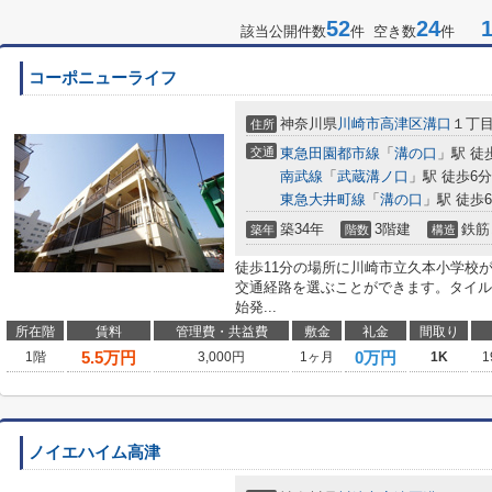
52
24
1-
該当公開件数
件 空き数
件
コーポニューライフ
神奈川県
川崎市高津区
溝口
１丁
住所
交通
東急田園都市線
「
溝の口
」駅 徒
南武線
「
武蔵溝ノ口
」駅 徒歩6分
東急大井町線
「
溝の口
」駅 徒歩
築34年
3階建
鉄筋
築年
階数
構造
徒歩11分の場所に川崎市立久本小学校
交通経路を選ぶことができます。タイル
始発...
所在階
賃料
管理費・共益費
敷金
礼金
間取り
5.5
万円
0万円
1階
3,000円
1ヶ月
1K
1
ノイエハイム高津