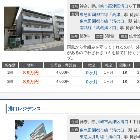
神奈川県
川崎市高津区
溝口
６丁
住所
交通
東急田園都市線
「
高津
」駅 徒歩1
東急田園都市線
「
溝の口
」駅 徒
南武線
「
武蔵溝ノ口
」駅 徒歩15
築8年
3階建
鉄骨
築年
階数
構造
雨風から骨組みを守ってくれるのが、外
があるのでわざわざゴミを捨てに行く手
プ...
所在階
賃料
管理費・共益費
敷金
礼金
間取り
8.9
万円
0ヶ月
1階
4,000円
1ヶ月
1K
2
8.9
万円
0ヶ月
3階
4,000円
1ヶ月
1K
2
溝口レジデンス
神奈川県
川崎市高津区
溝口
１丁
住所
交通
東急田園都市線
「
溝の口
」駅 徒
東急大井町線
「
溝の口
」駅 徒歩