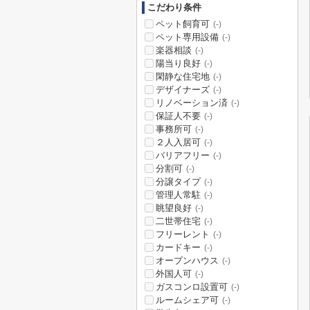
こだわり条件
ペット飼育可
(-)
ペット専用設備
(-)
楽器相談
(-)
陽当り良好
(-)
閑静な住宅地
(-)
デザイナーズ
(-)
リノベーション済
(-)
保証人不要
(-)
事務所可
(-)
２人入居可
(-)
バリアフリー
(-)
分割可
(-)
分譲タイプ
(-)
管理人常駐
(-)
眺望良好
(-)
二世帯住宅
(-)
フリーレント
(-)
カードキー
(-)
オープンハウス
(-)
外国人可
(-)
ガスコンロ設置可
(-)
ルームシェア可
(-)