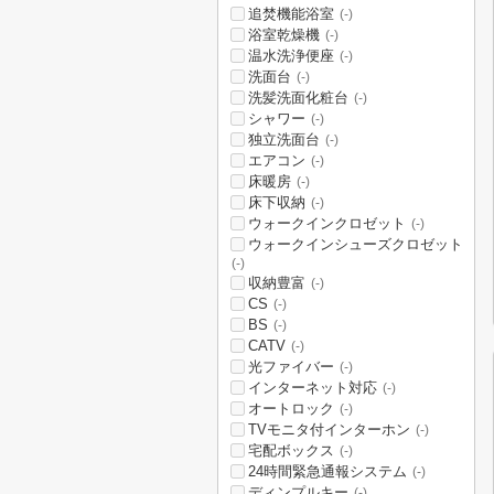
追焚機能浴室
(-)
浴室乾燥機
(-)
温水洗浄便座
(-)
洗面台
(-)
洗髪洗面化粧台
(-)
シャワー
(-)
独立洗面台
(-)
エアコン
(-)
床暖房
(-)
床下収納
(-)
ウォークインクロゼット
(-)
ウォークインシューズクロゼット
(-)
収納豊富
(-)
CS
(-)
BS
(-)
CATV
(-)
光ファイバー
(-)
インターネット対応
(-)
オートロック
(-)
TVモニタ付インターホン
(-)
宅配ボックス
(-)
24時間緊急通報システム
(-)
ディンプルキー
(-)