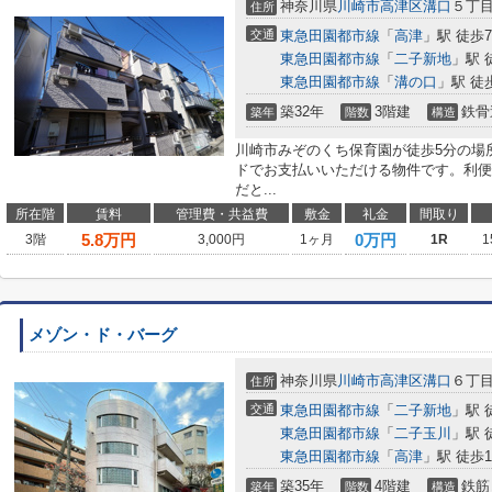
神奈川県
川崎市高津区
溝口
５丁
住所
交通
東急田園都市線
「
高津
」駅 徒歩
東急田園都市線
「
二子新地
」駅 
東急田園都市線
「
溝の口
」駅 徒
築32年
3階建
鉄骨
築年
階数
構造
川崎市みぞのくち保育園が徒歩5分の場
ドでお支払いいただける物件です。利便
だと...
所在階
賃料
管理費・共益費
敷金
礼金
間取り
5.8
万円
0万円
3階
3,000円
1ヶ月
1R
1
メゾン・ド・バーグ
神奈川県
川崎市高津区
溝口
６丁
住所
交通
東急田園都市線
「
二子新地
」駅 
東急田園都市線
「
二子玉川
」駅 
東急田園都市線
「
高津
」駅 徒歩1
築35年
4階建
鉄筋
築年
階数
構造