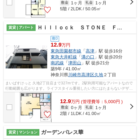
1ヶ月
1ヶ月
敷金
礼金
5階 / 2LDK / 50.05㎡
Ｈｉｌｌｏｃｋ ＳＴＯＮＥ Ｆｕｔａｋｏｓｈｉｎｃｈｉ
賃貸 | アパート
敷0
12.9
万円
東急田園都市線
「
高津
」駅 徒歩16分
東急大井町線
「
溝の口
」駅 徒歩20分
南武線
「
津田山
」駅 徒歩21分
築9年 / 41.00㎡
神奈川県
川崎市高津区
久地
２丁目
まいばすけっと 久地2丁目店まで327mです。2駅利用可能なアパートなので
行動範囲も広がります。ライフスタイル重視したい方にはたまらないデザイ
ナーズ物件です。ご紹介するのは2017年...
12.9
万
円
(管理費等：5,000円 )
0ヶ月
1ヶ月
敷金
礼金
2階 / 1LDK / 41.00㎡
ガーデンパレス華
賃貸 | マンション