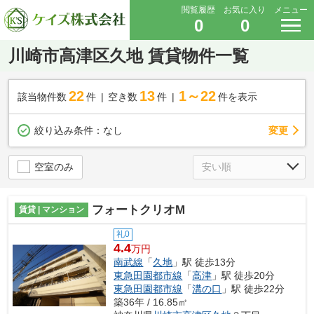
閲覧履歴
お気に入り
メニュー
0
0
川崎市高津区久地 賃貸物件一覧
22
13
1～22
該当物件数
件
空き数
件
件を表示
変更
絞り込み条件：
なし
空室のみ
フォートクリオM
賃貸 | マンション
礼0
4.4
万円
南武線
「
久地
」駅 徒歩13分
東急田園都市線
「
高津
」駅 徒歩20分
東急田園都市線
「
溝の口
」駅 徒歩22分
築36年 / 16.85㎡