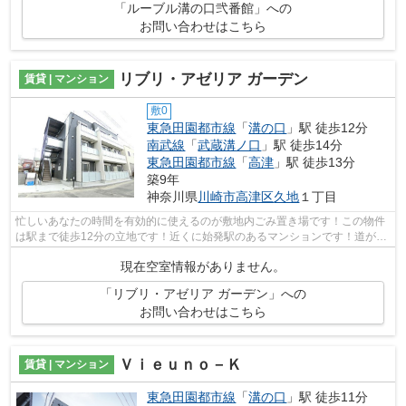
「ルーブル溝の口弐番館」への
お問い合わせはこちら
リブリ・アゼリア ガーデン
賃貸 | マンション
敷0
東急田園都市線
「
溝の口
」駅 徒歩12分
南武線
「
武蔵溝ノ口
」駅 徒歩14分
東急田園都市線
「
高津
」駅 徒歩13分
築9年
神奈川県
川崎市高津区
久地
１丁目
忙しいあなたの時間を有効的に使えるのが敷地内ごみ置き場です！この物件
は駅まで徒歩12分の立地です！近くに始発駅のあるマンションです！道が平
坦だと買い物も快適にできますね！ケ...
現在空室情報がありません。
「リブリ・アゼリア ガーデン」への
お問い合わせはこちら
Ｖｉｅｕｎｏ－Ｋ
賃貸 | マンション
東急田園都市線
「
溝の口
」駅 徒歩11分