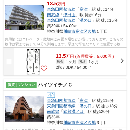
13.5
万円
東急田園都市線
「
高津
」駅 徒歩14分
南武線
「
津田山
」駅 徒歩16分
東急田園都市線
「
溝の口
」駅 徒歩15分
築39年 / 54.00㎡
神奈川県
川崎市高津区
久地
１丁目
共用部にはエレベータ・敷地内ごみ置き場などが揃っております。こちらの
物件は駅まで徒歩で14分で到着します。駅まで平坦なエリアに位置する物件
で気軽に散歩できるのもいいですね。...
13.5
万
円
(管理費等：5,000円 )
1ヶ月
1ヶ月
敷金
礼金
2階 / 3DK / 54.00㎡
ハイツイチノＣ
賃貸 | マンション
礼0
東急田園都市線
「
高津
」駅 徒歩15分
東急田園都市線
「
溝の口
」駅 徒歩18分
南武線
「
武蔵溝ノ口
」駅 徒歩20分
築36年
神奈川県
川崎市高津区
久地
３丁目