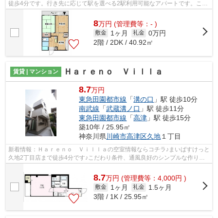
徒歩4分です。行き先に応じて駅を選べる2駅利用可能なアパートです。こち
らの物件では初期費用をカードでお支...
8
万
円
(管理費等：- )
1ヶ月
0万円
敷金
礼金
2階 / 2DK / 40.92㎡
Ｈａｒｅｎｏ Ｖｉｌｌａ
賃貸 | マンション
8.7
万円
東急田園都市線
「
溝の口
」駅 徒歩10分
南武線
「
武蔵溝ノ口
」駅 徒歩11分
東急田園都市線
「
高津
」駅 徒歩15分
築10年 / 25.95㎡
神奈川県
川崎市高津区
久地
１丁目
新着情報：Ｈａｒｅｎｏ Ｖｉｌｌａの空室情報ならコチラ♪まいばすけっと
久地2丁目店まで徒歩4分です♪こだわり条件、通風良好のシンプルな作りの
物件です♪気分が落ちた時には換気で...
8.7
万
円
(管理費等：4,000円 )
1ヶ月
1.5ヶ月
敷金
礼金
3階 / 1K / 25.95㎡