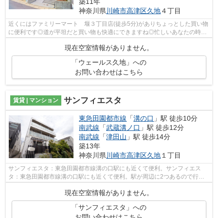
築11年
神奈川県
川崎市高津区
久地
４丁目
近くにはファミリーマート 堰３丁目店(徒歩5分)がありちょっとした買い物
に便利です◎道が平坦だと買い物も快適にできますね◎忙しいあなたの時間
を有効的に使えるのが敷地内ごみ置き場...
現在空室情報がありません。
「ウェールス久地」への
お問い合わせはこちら
サンフィエスタ
賃貸 | マンション
東急田園都市線
「
溝の口
」駅 徒歩10分
南武線
「
武蔵溝ノ口
」駅 徒歩12分
南武線
「
津田山
」駅 徒歩14分
築13年
神奈川県
川崎市高津区
久地
１丁目
サンフィエスタ：東急田園都市線溝の口駅にも近くて便利。サンフィエス
タ：東急田園都市線溝の口駅にも近くて便利。駅が周辺に2つあるので行動
範囲が広がります。全体のデザインの印象...
現在空室情報がありません。
「サンフィエスタ」への
お問い合わせはこちら