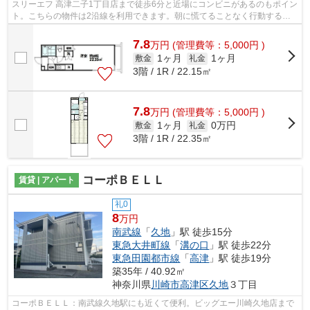
スリーエフ 高津二子1丁目店まで徒歩6分と近場にコンビニがあるのもポイン
ト。こちらの物件は2沿線を利用できます。朝に慌てることなく行動するた
めに駅から徒歩8分の駅近物件はいかが...
7.8
万
円
(管理費等：5,000円 )
1ヶ月
1ヶ月
敷金
礼金
3階 / 1R / 22.15㎡
7.8
万
円
(管理費等：5,000円 )
1ヶ月
0万円
敷金
礼金
3階 / 1R / 22.35㎡
コーポＢＥＬＬ
賃貸 | アパート
礼0
8
万円
南武線
「
久地
」駅 徒歩15分
東急大井町線
「
溝の口
」駅 徒歩22分
東急田園都市線
「
高津
」駅 徒歩19分
築35年 / 40.92㎡
神奈川県
川崎市高津区
久地
３丁目
コーポＢＥＬＬ：南武線久地駅にも近くて便利。ビッグエー川崎久地店まで