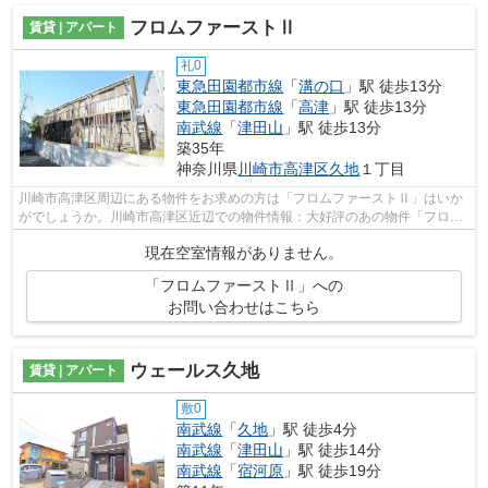
フロムファーストⅡ
賃貸 | アパート
礼0
東急田園都市線
「
溝の口
」駅 徒歩13分
東急田園都市線
「
高津
」駅 徒歩13分
南武線
「
津田山
」駅 徒歩13分
築35年
神奈川県
川崎市高津区
久地
１丁目
川崎市高津区周辺にある物件をお求めの方は「フロムファーストⅡ」はいか
がでしょうか。川崎市高津区近辺での物件情報：大好評のあの物件「フロム
ファーストⅡ」。駅まで歩いて13分ほど...
現在空室情報がありません。
「フロムファーストⅡ」への
お問い合わせはこちら
ウェールス久地
賃貸 | アパート
敷0
南武線
「
久地
」駅 徒歩4分
南武線
「
津田山
」駅 徒歩14分
南武線
「
宿河原
」駅 徒歩19分