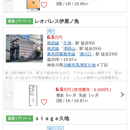
3階 / 1R / 20.09㎡
レオパレス伊屋ノ免
賃貸 | アパート
敷0
6.5
万円
南武線
「
久地
」駅 徒歩9分
南武線
「
津田山
」駅 徒歩15分
東急田園都市線
「
溝の口
」駅 徒歩23分
築20年 / 19.87㎡
神奈川県
川崎市高津区
久地
４丁目
最上階の物件です。駅まで徒歩9分なので、アクセスの良い物件です。駅が
周辺に2つあるので行動範囲が広がります。こちらの物件では初期費用をカ
ードでお支払いいただけます。私達ケイ...
6.5
万
円
(管理費等：6,500円 )
0ヶ月
1ヶ月
敷金
礼金
2階 / 1K / 19.87㎡
ｓｔａｇｅ久地
賃貸 | アパート
敷0
礼0