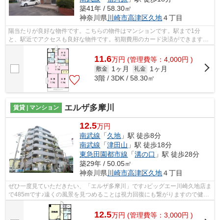
築41年 / 58.30㎡
神奈川県
川崎市高津区
久地
４丁目
陽当たりが良好な物件です。こちらの物件はマンションです。駅まで1分
と、駅近でアクセスも良好な物件です。初期費用のカード決済ができます。
明るいスタッフ、明るい店内。ケイズ 本...
11.6
万
円
(管理費等：4,000円 )
1ヶ月
1ヶ月
敷金
礼金
3階 / 3DK / 58.30㎡
エルザ多摩川
賃貸 | マンション
12.5
万円
南武線
「
久地
」駅 徒歩8分
南武線
「
津田山
」駅 徒歩18分
東急田園都市線
「
溝の口
」駅 徒歩28分
築29年 / 50.05㎡
神奈川県
川崎市高津区
久地
４丁目
ぜひ一度見ていただきたい、「エルザ多摩川」です♪ビッグエー川崎久地店ま
で485mです♪遠くの風景を見つめることは視力回復にも繋がりますので健康
的になれます♪クレジットカードで初期...
12.5
万
円
(管理費等：3,000円 )