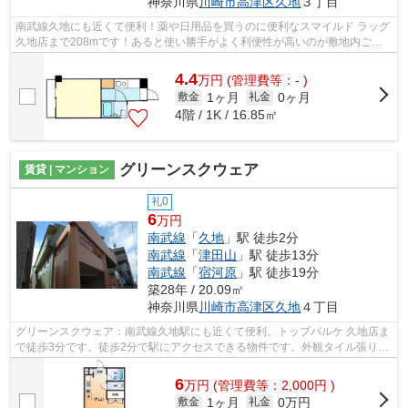
神奈川県
川崎市高津区
久地
３丁目
南武線久地にも近くて便利！薬や日用品を買うのに便利なスマイルド ラッグ
久地店まで208mです！あると使い勝手がよく利便性が高いのが敷地内ごみ
置き場です！2路線利用可のマンション...
4.4
万
円
(管理費等：- )
1ヶ月
0ヶ月
敷金
礼金
4階 / 1K / 16.85㎡
グリーンスクウェア
賃貸 | マンション
礼0
6
万円
南武線
「
久地
」駅 徒歩2分
南武線
「
津田山
」駅 徒歩13分
南武線
「
宿河原
」駅 徒歩19分
築28年 / 20.09㎡
神奈川県
川崎市高津区
久地
４丁目
グリーンスクウェア：南武線久地駅にも近くて便利。トップパルケ 久地店ま
で徒歩3分です。徒歩2分で駅にアクセスできる物件です。外観タイル張りは
耐久性に優れ、管理の手間も抑えられ...
6
万
円
(管理費等：2,000円 )
1ヶ月
0万円
敷金
礼金