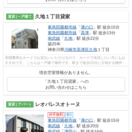
久地１丁目貸家
賃貸 | 一戸建て
東急田園都市線
「
溝の口
」駅 徒歩15分
東急田園都市線
「
高津
」駅 徒歩13分
南武線
「
久地
」駅 徒歩22分
築25年
神奈川県
川崎市高津区
久地
１丁目
初期費用をカードでお支払いいただけるので、カードで決済したい方にもお
すすめです。こちらは一戸建て物件です。駅まで徒歩15分に立地する物件で
す。2駅利用可能なアクセスの良い物件...
現在空室情報がありません。
「久地１丁目貸家」への
お問い合わせはこちら
レオパレスオトーヌ
賃貸 | アパート
仲手無料
敷0
東急田園都市線
「
溝の口
」駅 徒歩15分
南武線
「
久地
」駅 徒歩20分
南武線
「
津田山
」駅 徒歩16分