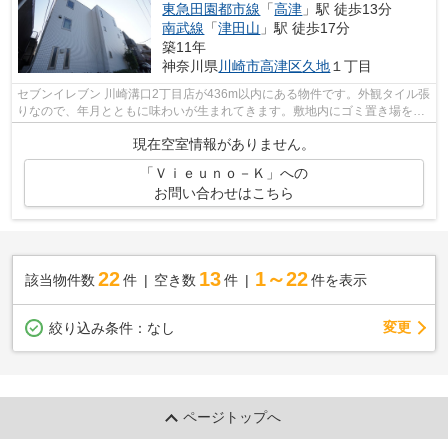
東急田園都市線
「
高津
」駅 徒歩13分
南武線
「
津田山
」駅 徒歩17分
築11年
神奈川県
川崎市高津区
久地
１丁目
セブンイレブン 川崎溝口2丁目店が436m以内にある物件です。外観タイル張
りなので、年月とともに味わいが生まれてきます。敷地内にゴミ置き場を備
えているので敷地外に出る必要が無く...
現在空室情報がありません。
「Ｖｉｅｕｎｏ－Ｋ」への
お問い合わせはこちら
22
13
1～22
該当物件数
件
空き数
件
件を表示
変更
絞り込み条件：
なし
ページトップへ