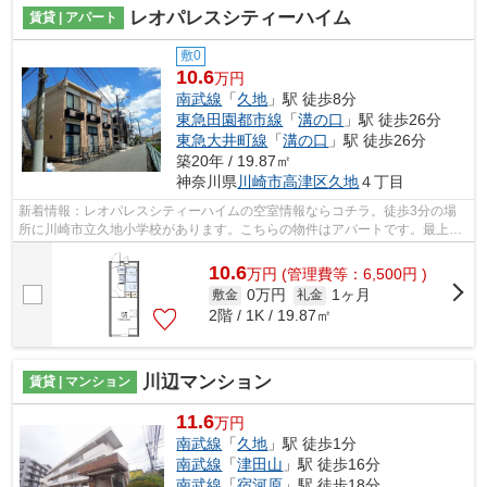
レオパレスシティーハイム
賃貸 | アパート
敷0
10.6
万円
南武線
「
久地
」駅 徒歩8分
東急田園都市線
「
溝の口
」駅 徒歩26分
東急大井町線
「
溝の口
」駅 徒歩26分
築20年 / 19.87㎡
神奈川県
川崎市高津区
久地
４丁目
新着情報：レオパレスシティーハイムの空室情報ならコチラ。徒歩3分の場
所に川崎市立久地小学校があります。こちらの物件はアパートです。最上階
の物件です。南武線久地近くで快適な住...
10.6
万
円
(管理費等：6,500円 )
0万円
1ヶ月
敷金
礼金
2階 / 1K / 19.87㎡
川辺マンション
賃貸 | マンション
11.6
万円
南武線
「
久地
」駅 徒歩1分
南武線
「
津田山
」駅 徒歩16分
南武線
「
宿河原
」駅 徒歩18分