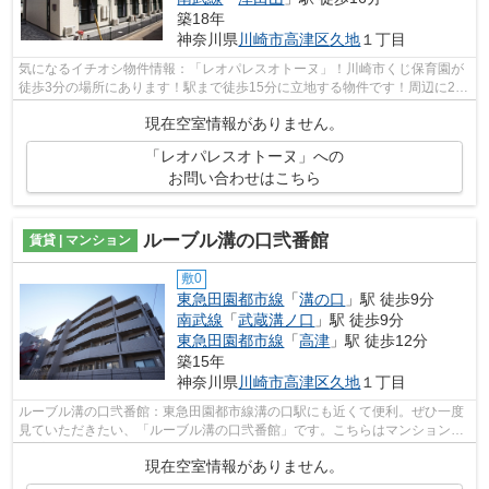
築18年
神奈川県
川崎市高津区
久地
１丁目
気になるイチオシ物件情報：「レオパレスオトーヌ」！川崎市くじ保育園が
徒歩3分の場所にあります！駅まで徒歩15分に立地する物件です！周辺に2駅
ありの電車通勤しやすいアパートです...
現在空室情報がありません。
「レオパレスオトーヌ」への
お問い合わせはこちら
ルーブル溝の口弐番館
賃貸 | マンション
敷0
東急田園都市線
「
溝の口
」駅 徒歩9分
南武線
「
武蔵溝ノ口
」駅 徒歩9分
東急田園都市線
「
高津
」駅 徒歩12分
築15年
神奈川県
川崎市高津区
久地
１丁目
ルーブル溝の口弐番館：東急田園都市線溝の口駅にも近くて便利。ぜひ一度
見ていただきたい、「ルーブル溝の口弐番館」です。こちらはマンションタ
イプになります。初期費用のカード決...
現在空室情報がありません。