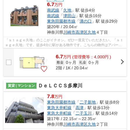
6.7
万円
南武線
「
久地
」駅 徒歩4分
南武線
「
津田山
」駅 徒歩16分
東急田園都市線
「
溝の口
」駅 徒歩29分
築20年 / 20.04㎡
神奈川県
川崎市高津区
久地
４丁目
「ｓｔａｇｅ久地」のここがイチオシ。ぜひ一度見ていただきたい、「ｓｔ
ａｇｅ久地」です。徒歩4分に駅がある物件です。こちらの物件はアパート
です。南武線久地周辺の賃貸情報のこと...
6.7
万
円
(管理費等：4,000円 )
0ヶ月
0ヶ月
敷金
礼金
2階 / 1K / 20.04㎡
ＤｅＬＣＣＳ多摩川
賃貸 | マンション
7.8
万円
東急田園都市線
「
二子新地
」駅 徒歩8分
東急大井町線
「
高津
」駅 徒歩13分
東急大井町線
「
二子玉川
」駅 徒歩14分
築17年 / 22.15㎡～22.35㎡
神奈川県
川崎市高津区
久地
２丁目