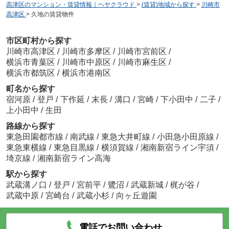
高津区のマンション・賃貸情報｜ヘヤクラウド
>
(賃貸)地域から探す
>
川崎市
高津区
>
久地の賃貸物件
市区町村から探す
川崎市高津区
/
川崎市多摩区
/
川崎市宮前区
/
横浜市青葉区
/
川崎市中原区
/
川崎市麻生区
/
横浜市都筑区
/
横浜市港南区
町名から探す
宿河原
/
登戸
/
下作延
/
末長
/
溝口
/
宮崎
/
下小田中
/
二子
/
上小田中
/
生田
路線から探す
東急田園都市線
/
南武線
/
東急大井町線
/
小田急小田原線
/
東急東横線
/
東急目黒線
/
横須賀線
/
湘南新宿ライン宇須
/
埼京線
/
湘南新宿ライン高海
駅から探す
武蔵溝ノ口
/
登戸
/
宮前平
/
鷺沼
/
武蔵新城
/
梶が谷
/
武蔵中原
/
宮崎台
/
武蔵小杉
/
向ヶ丘遊園
電話でお問い合わせ