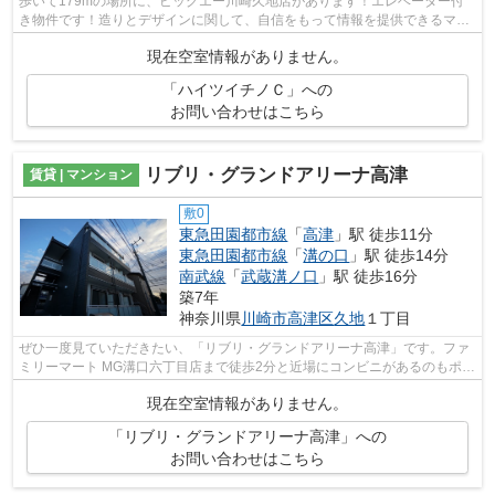
歩いて179mの場所に、ビッグエー川崎久地店があります！エレベーター付
き物件です！造りとデザインに関して、自信をもって情報を提供できるマン
ションです！外観タイル張りを採用し、...
現在空室情報がありません。
「ハイツイチノＣ」への
お問い合わせはこちら
リブリ・グランドアリーナ高津
賃貸 | マンション
敷0
東急田園都市線
「
高津
」駅 徒歩11分
東急田園都市線
「
溝の口
」駅 徒歩14分
南武線
「
武蔵溝ノ口
」駅 徒歩16分
築7年
神奈川県
川崎市高津区
久地
１丁目
ぜひ一度見ていただきたい、「リブリ・グランドアリーナ高津」です。ファ
ミリーマート MG溝口六丁目店まで徒歩2分と近場にコンビニがあるのもポイ
ント。最上階の物件です。こちらは初...
現在空室情報がありません。
「リブリ・グランドアリーナ高津」への
お問い合わせはこちら