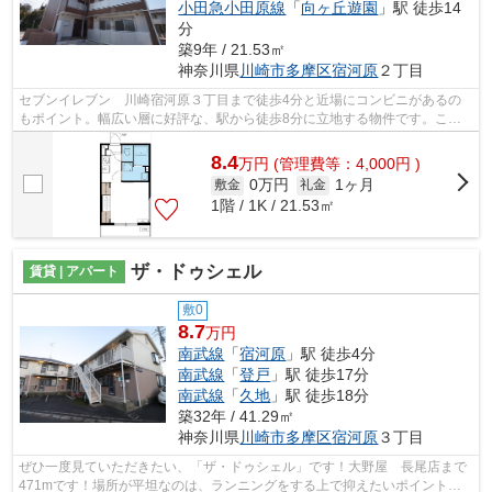
小田急小田原線
「
向ヶ丘遊園
」駅 徒歩14
分
築9年 / 21.53㎡
神奈川県
川崎市多摩区
宿河原
２丁目
セブンイレブン 川崎宿河原３丁目まで徒歩4分と近場にコンビニがあるの
もポイント。幅広い層に好評な、駅から徒歩8分に立地する物件です。こち
らの物件はマンションです。今ニーズの...
8.4
万
円
(管理費等：4,000円 )
0万円
1ヶ月
敷金
礼金
1階 / 1K / 21.53㎡
ザ・ドゥシェル
賃貸 | アパート
敷0
8.7
万円
南武線
「
宿河原
」駅 徒歩4分
南武線
「
登戸
」駅 徒歩17分
南武線
「
久地
」駅 徒歩18分
築32年 / 41.29㎡
神奈川県
川崎市多摩区
宿河原
３丁目
ぜひ一度見ていただきたい、「ザ・ドゥシェル」です！大野屋 長尾店まで
471mです！場所が平坦なのは、ランニングをする上で抑えたいポイントで