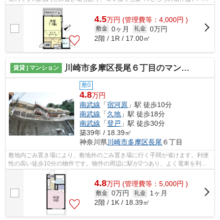
トです♪目的に応じて駅を選べること...
4.5
万
円
(管理費等：4,000円 )
0ヶ月
0万円
敷金
礼金
2階 / 1R / 17.00㎡
川崎市多摩区長尾６丁目のマンション
賃貸 | マンション
敷0
4.8
万円
南武線
「
宿河原
」駅 徒歩10分
南武線
「
久地
」駅 徒歩18分
南武線
「
登戸
」駅 徒歩30分
築39年 / 18.39㎡
神奈川県
川崎市多摩区
長尾
６丁目
敷地内ごみ置き場により、敷地外のごみ置き場に行く手間が省けます。利便
性の高い徒歩10分の物件です。物件の周辺に駅が2つあり、よく電車を利用
する方にピッタリです。陽当たりがよく...
4.8
万
円
(管理費等：5,000円 )
0万円
1ヶ月
敷金
礼金
2階 / 1K / 18.39㎡