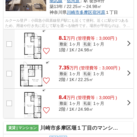
南武線
「
宿河原
」駅 徒歩8分
築13年 / 22.25㎡～24.98㎡
神奈川県
川崎市多摩区
宿河原
１丁目
ルクール登戸：小田急小田原線登戸駅にも近くて便利。近くに駅が2つある
ため、用途や行き先に応じて駅を選べる物件です。場所が平坦なのは、ラン
ニングをする上で抑えたいポイントです...
8.1
万
円
(管理費等：3,000円 )
1ヶ月
1ヶ月
敷金
礼金
1階 / 1K / 24.98㎡
7.35
万
円
(管理費等：3,000円 )
1ヶ月
1ヶ月
敷金
礼金
2階 / 1K / 22.25㎡
8.4
万
円
(管理費等：3,000円 )
1ヶ月
1ヶ月
敷金
礼金
2階 / 1K / 24.98㎡
川崎市多摩区堰１丁目のマンション
賃貸 | マンション