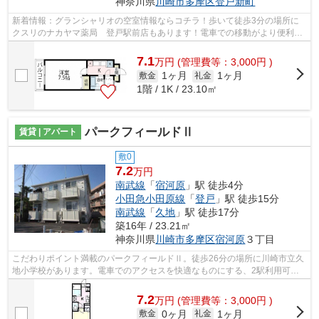
神奈川県
川崎市多摩区
登戸新町
新着情報：グランシャリオの空室情報ならコチラ！歩いて徒歩3分の場所に
クスリのナカヤマ薬局 登戸駅前店もあります！電車での移動がより便利に
なる、2駅利用可能な物件です！駅まで5...
7.1
万
円
(管理費等：3,000円 )
1ヶ月
1ヶ月
敷金
礼金
1階 / 1K / 23.10㎡
パークフィールドⅡ
賃貸 | アパート
敷0
7.2
万円
南武線
「
宿河原
」駅 徒歩4分
小田急小田原線
「
登戸
」駅 徒歩15分
南武線
「
久地
」駅 徒歩17分
築16年 / 23.21㎡
神奈川県
川崎市多摩区
宿河原
３丁目
こだわりポイント満載のパークフィールドⅡ。徒歩26分の場所に川崎市立久
地小学校があります。電車でのアクセスを快適なものにする、2駅利用可能
な物件です。こちらは初期費用をカード...
7.2
万
円
(管理費等：3,000円 )
0ヶ月
1ヶ月
敷金
礼金