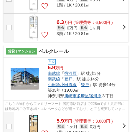
1階 / 1K / 20.81㎡
6.3
万
円
(管理費等：6,500円 )
0万円
1ヶ月
敷金
礼金
3階 / 1K / 20.81㎡
ベルクレール
賃貸 | マンション
礼0
5.9
万円
南武線
「
宿河原
」駅 徒歩3分
南武線
「
登戸
」駅 徒歩14分
小田急小田原線
「
登戸
」駅 徒歩14分
築35年 / 19.00㎡
神奈川県
川崎市多摩区
宿河原
３丁目
こちらの物件からファミリーマート 宿河原駅前店まで228mです！共用部に
は敷地内ごみ置き場・エレベータなどが揃っており、とても充実していま
す！こちらはマンションタイプになります...
5.9
万
円
(管理費等：3,000円 )
1ヶ月
0万円
敷金
礼金