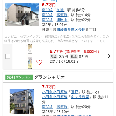
6.7
万円
南武線
「
久地
」駅 徒歩8分
南武線
「
宿河原
」駅 徒歩14分
南武線
「
津田山
」駅 徒歩22分
築2年 / 18.01㎡
神奈川県
川崎市多摩区
長尾
５丁目
コンビニ「セブンイレブン 宿河原店」が312m以内にある物件です。この
物件は内観も綺麗で設備も充実した、令和6年築となっています。こちらの
物件はアパートです。こちらは初期費用を...
6.7
万
円
(管理費等：5,000円 )
0万円
0万円
敷金
礼金
2階 / 1K / 18.01㎡
グランシャリオ
賃貸 | マンション
7.1
万円
小田急小田原線
「
登戸
」駅 徒歩5分
小田急小田原線
「
向ヶ丘遊園
」駅 徒歩11
分
南武線
「
宿河原
」駅 徒歩20分
築28年 / 23.10㎡