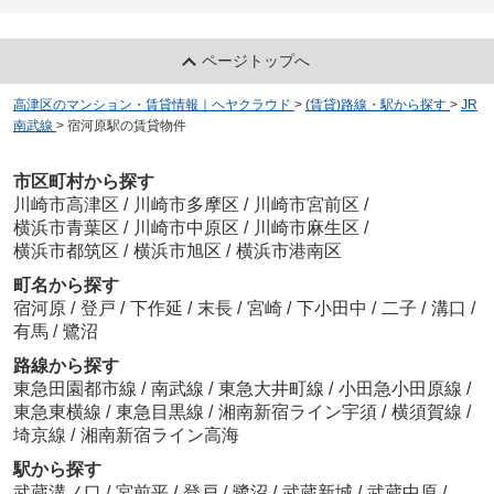
ページトップへ
高津区のマンション・賃貸情報｜ヘヤクラウド
>
(賃貸)路線・駅から探す
>
JR
南武線
>
宿河原駅の賃貸物件
市区町村から探す
川崎市高津区
/
川崎市多摩区
/
川崎市宮前区
/
横浜市青葉区
/
川崎市中原区
/
川崎市麻生区
/
横浜市都筑区
/
横浜市旭区
/
横浜市港南区
町名から探す
宿河原
/
登戸
/
下作延
/
末長
/
宮崎
/
下小田中
/
二子
/
溝口
/
有馬
/
鷺沼
路線から探す
東急田園都市線
/
南武線
/
東急大井町線
/
小田急小田原線
/
東急東横線
/
東急目黒線
/
湘南新宿ライン宇須
/
横須賀線
/
埼京線
/
湘南新宿ライン高海
駅から探す
武蔵溝ノ口
/
宮前平
/
登戸
/
鷺沼
/
武蔵新城
/
武蔵中原
/