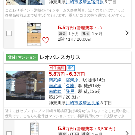
神奈川県
川崎市多摩区
宿河原
５丁目
こだわりポイント満載のパインホームズ多摩川Ⅱ。近くのまいばすけっと
多摩高校前店まで徒歩5分で行けます。重たいゴミの持ち運びがしやすく、
敷地内にごみ置き場があります。2駅利用...
5.5
万
円
(管理費等：- )
1ヶ月
1ヶ月
敷金
礼金
2階 / 1K / 20.00㎡
レオパレスカリス
賃貸 | マンション
仲手無料
敷0
5.8
6.3
万円～
万円
南武線
「
宿河原
」駅 徒歩14分
南武線
「
久地
」駅 徒歩14分
南武線
「
登戸
」駅 徒歩25分
築15年 / 20.81㎡
神奈川県
川崎市多摩区
長尾
３丁目
近くにはセブンイレブン 川崎長尾橋店(徒歩6分)がありちょっとした買い物に
便利です。こちらの物件はマンションです。初期費用のカード決済ができま
す。こちらの物件は、駅へも徒歩14...
5.8
万
円
(管理費等：6,500円 )
0万円
1ヶ月
敷金
礼金