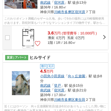
南武線
「
宿河原
」駅 徒歩13分
築36年 / 16.80㎡
神奈川県
川崎市多摩区
宿河原
７丁目
こだわりポイント満載のセザール久地。歩いて6分の場所には川崎堰郵便局
があります。防犯対策もバッチリなマンションタイプの物件です。駅から徒
歩7分に立地する物件です。川崎市多摩...
3.6
万
円
(管理費等：10,000円 )
0万円
0万円
敷金
礼金
1階 / 1R / 16.80㎡
ヒルサイド
賃貸 | アパート
敷0
礼0
4.5
万円
小田急小田原線
「
向ヶ丘遊園
」駅 徒歩8
分
南武線
「
登戸
」駅 徒歩15分
南武線
「
宿河原
」駅 徒歩21分
築39年 / 17.00㎡
神奈川県
川崎市多摩区
東生田
２丁目
近くにはローソン 向ヶ丘遊園駅前店(徒歩6分)がありちょっとした買い物に
便利です♪敷地内ごみ置き場もあり、ゴミ捨ても楽々♪こちらの物件はアパー