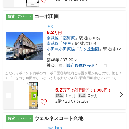
コーポ田園
賃貸 | アパート
礼0
6.2
万円
南武線
「
宿河原
」駅 徒歩10分
南武線
「
登戸
」駅 徒歩12分
小田急小田原線
「
向ヶ丘遊園
」駅 徒歩12
分
築48年 / 37.26㎡
神奈川県
川崎市多摩区
長尾
１丁目
こだわりポイント満載のコーポ田園◎敷地内ごみ置き場があるので、忙しく
てゴミを出す時間がないという方も安心です◎2駅利用可能なアパートなの
で行動範囲も広がります◎こちらの物件は...
6.2
万
円
(管理費等：1,000円 )
1ヶ月
0ヶ月
敷金
礼金
2階 / 2DK / 37.26㎡
ウェルネスコート久地
賃貸 | アパート
敷0
礼0