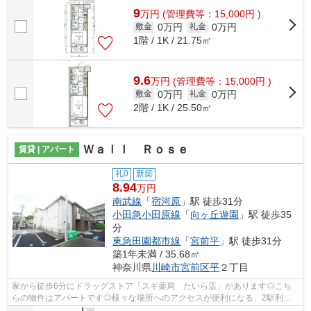
9
万
円
(管理費等：15,000円 )
0万円
0万円
敷金
礼金
1階 / 1K / 21.75㎡
9.6
万
円
(管理費等：15,000円 )
0万円
0万円
敷金
礼金
2階 / 1K / 25.50㎡
Ｗａｌｌ Ｒｏｓｅ
賃貸 | アパート
礼0
新築
8.94
万円
南武線
「
宿河原
」駅 徒歩31分
小田急小田原線
「
向ヶ丘遊園
」駅 徒歩35
分
東急田園都市線
「
宮前平
」駅 徒歩31分
築1年未満 / 35.68㎡
神奈川県
川崎市宮前区
平
２丁目
家から徒歩6分にドラッグストア「スギ薬局 たいら店」があります◎こち
らの物件はアパートです◎様々な場所へのアクセスが便利になる、2駅利用
可能なアパートです◎当社では川崎市宮前区...