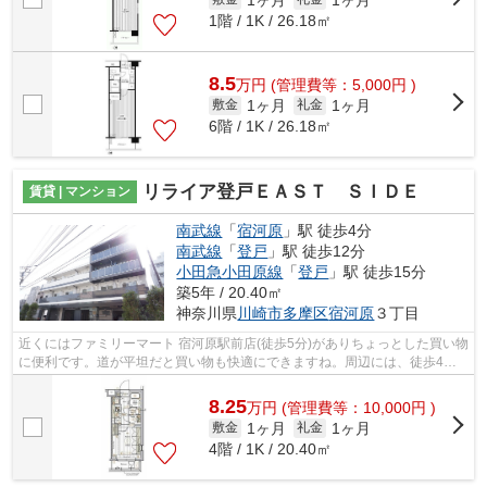
1階 / 1K / 26.18㎡
8.5
万
円
(管理費等：5,000円 )
1ヶ月
1ヶ月
敷金
礼金
6階 / 1K / 26.18㎡
リライア登戸ＥＡＳＴ ＳＩＤＥ
賃貸 | マンション
南武線
「
宿河原
」駅 徒歩4分
南武線
「
登戸
」駅 徒歩12分
小田急小田原線
「
登戸
」駅 徒歩15分
築5年 / 20.40㎡
神奈川県
川崎市多摩区
宿河原
３丁目
近くにはファミリーマート 宿河原駅前店(徒歩5分)がありちょっとした買い物
に便利です。道が平坦だと買い物も快適にできますね。周辺には、徒歩4分
で利用できる駅があります。この物件...
8.25
万
円
(管理費等：10,000円 )
1ヶ月
1ヶ月
敷金
礼金
4階 / 1K / 20.40㎡