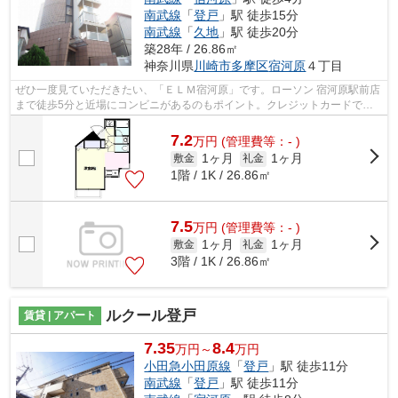
南武線
「
登戸
」駅 徒歩15分
南武線
「
久地
」駅 徒歩20分
築28年 / 26.86㎡
神奈川県
川崎市多摩区
宿河原
４丁目
ぜひ一度見ていただきたい、「ＥＬＭ宿河原」です。ローソン 宿河原駅前店
まで徒歩5分と近場にコンビニがあるのもポイント。クレジットカードで初
期費用がお支払いいただけるので、決...
7.2
万
円
(管理費等：- )
1ヶ月
1ヶ月
敷金
礼金
1階 / 1K / 26.86㎡
7.5
万
円
(管理費等：- )
1ヶ月
1ヶ月
敷金
礼金
3階 / 1K / 26.86㎡
ルクール登戸
賃貸 | アパート
7.35
8.4
万円～
万円
小田急小田原線
「
登戸
」駅 徒歩11分
南武線
「
登戸
」駅 徒歩11分