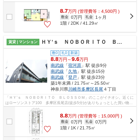
すね！自宅から2駅利用できる、利便性の...
8.7
万
円
(管理費等：4,500円 )
0万円
1ヶ月
敷金
礼金
1階 / 2DK / 41.29㎡
ＨＹ’ｓ ＮＯＢＯＲＩＴＯ ＢＬＯＳＳＯＭ
賃貸 | マンション
敷0
礼0
新築
8.8
9.6
万円～
万円
南武線
「
宿河原
」駅 徒歩9分
南武線
「
久地
」駅 徒歩15分
南武線
「
登戸
」駅 徒歩23分
築1年未満 / 21.75㎡～25.50㎡
神奈川県
川崎市多摩区
長尾
４丁目
「ＨＹ’ｓ ＮＯＢＯＲＩＴＯ ＢＬＯＳＳＯＭ」のここがイチオシ。近くに
はローソンストア100 多摩区長尾店(徒歩5分)がありちょっとした買い物に
便利です。こちらはマンションタイプ...
8.8
万
円
(管理費等：15,000円 )
0万円
0万円
敷金
礼金
1階 / 1K / 21.75㎡