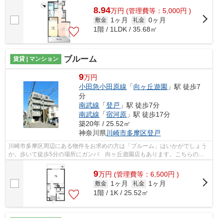
8.94
万
円
(管理費等：5,000円 )
1ヶ月
0ヶ月
敷金
礼金
1階 / 1LDK / 35.68㎡
ブルーム
賃貸 | マンション
9
万円
小田急小田原線
「
向ヶ丘遊園
」駅 徒歩7
分
南武線
「
登戸
」駅 徒歩7分
南武線
「
宿河原
」駅 徒歩17分
築20年 / 25.52㎡
神奈川県
川崎市多摩区
登戸
川崎市多摩区周辺にある物件をお求めの方は「ブルーム」はいかがでしょう
か。歩いて徒歩5分の場所にガンバ 向ヶ丘遊園店もあります。こちらの物
件では初期費用をカードでお支払いいた...
9
万
円
(管理費等：6,500円 )
1ヶ月
1ヶ月
敷金
礼金
1階 / 1K / 25.52㎡