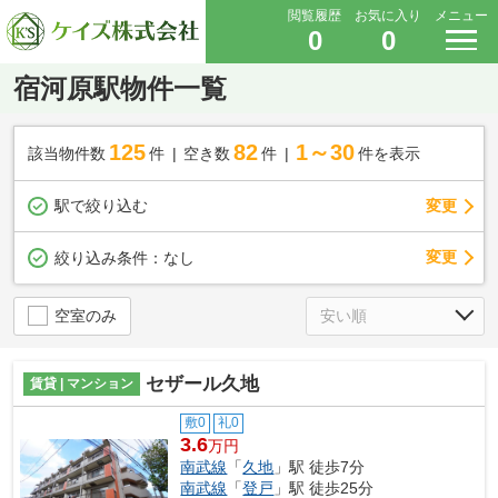
閲覧履歴
お気に入り
メニュー
0
0
宿河原駅物件一覧
125
82
1～30
該当物件数
件
空き数
件
件を表示
駅で絞り込む
変更
変更
絞り込み条件：
なし
空室のみ
セザール久地
賃貸 | マンション
敷0
礼0
3.6
万円
南武線
「
久地
」駅 徒歩7分
南武線
「
登戸
」駅 徒歩25分