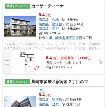
カーサ・ティーナ
賃貸 | マンション
8.4
万円
南武線
「
久地
」駅 徒歩4分
南武線
「
宿河原
」駅 徒歩14分
南武線
「
登戸
」駅 徒歩30分
築16年 / 28.52㎡
神奈川県
川崎市多摩区
宿河原
６丁目
こだわりポイント満載のカーサ・ティーナ！ローソンストア100 久地駅前
店まで徒歩6分と近場にコンビニがあるのもポイント！周辺には、徒歩4分で
利用できる駅があります！造りとデザイ...
8.4
万
円
(管理費等：2,000円 )
1ヶ月
1ヶ月
敷金
礼金
2階 / 1K / 28.52㎡
川崎市多摩区宿河原２丁目のマンション
賃貸 | マンション
敷0
8.4
万円
南武線
「
宿河原
」駅 徒歩8分
南武線
「
登戸
」駅 徒歩11分