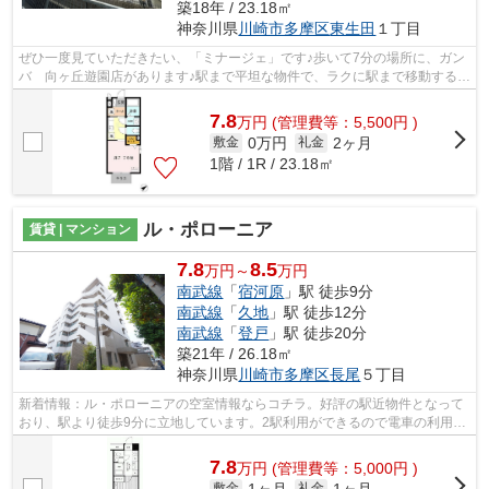
築18年 / 23.18㎡
神奈川県
川崎市多摩区
東生田
１丁目
ぜひ一度見ていただきたい、「ミナージェ」です♪歩いて7分の場所に、ガン
バ 向ヶ丘遊園店があります♪駅まで平坦な物件で、ラクに駅まで移動するこ
とができます♪こちらの物件はアパー...
7.8
万
円
(管理費等：5,500円 )
0万円
2ヶ月
敷金
礼金
1階 / 1R / 23.18㎡
ル・ポローニア
賃貸 | マンション
7.8
8.5
万円～
万円
南武線
「
宿河原
」駅 徒歩9分
南武線
「
久地
」駅 徒歩12分
南武線
「
登戸
」駅 徒歩20分
築21年 / 26.18㎡
神奈川県
川崎市多摩区
長尾
５丁目
新着情報：ル・ポローニアの空室情報ならコチラ。好評の駅近物件となって
おり、駅より徒歩9分に立地しています。2駅利用ができるので電車の利用に
役立つマンションです。敷地内ごみ置...
7.8
万
円
(管理費等：5,000円 )
1ヶ月
1ヶ月
敷金
礼金