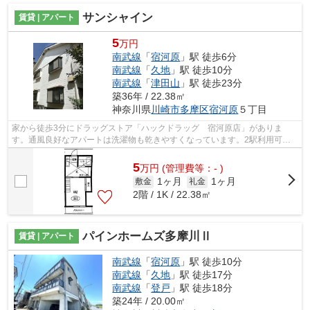
サンシャイン
賃貸 | アパート
5
万円
南武線
「
宿河原
」駅 徒歩6分
南武線
「
久地
」駅 徒歩10分
南武線
「
津田山
」駅 徒歩23分
築36年 / 22.38㎡
神奈川県
川崎市多摩区
宿河原
５丁目
家から徒歩3分にドラッグストア「ハックドラッグ 宿河原店」がありま
す。通風良好なアパートは洗濯物も乾きやすくなっています。2駅利用可能
でとても利便性の高いアパートです。駅か...
5
万
円
(管理費等：- )
1ヶ月
1ヶ月
敷金
礼金
2階 / 1K / 22.38㎡
パインホームズ多摩川Ⅱ
賃貸 | アパート
南武線
「
宿河原
」駅 徒歩10分
南武線
「
久地
」駅 徒歩17分
南武線
「
登戸
」駅 徒歩18分
築24年 / 20.00㎡