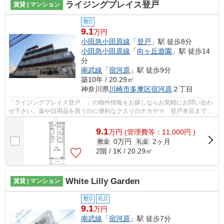
ライジングプレイス登戸
賃貸 | マンション
敷0
9.1
万円
小田急小田原線
「
登戸
」駅 徒歩8分
小田急小田原線
「
向ヶ丘遊園
」駅 徒歩14
分
南武線
「
宿河原
」駅 徒歩9分
築10年 / 20.29㎡
神奈川県
川崎市多摩区
宿河原
２丁目
「ライジングプレイス登戸 」の物件情報をお探しならお気軽にお問い合わ
せ下さい。薬や日用品を買うのに便利なクスリのナカヤマ 登戸本店まで、
406mです。共用部には敷地内ごみ置き...
9.1
万
円
(管理費等：11,000円 )
0万円
2ヶ月
敷金
礼金
2階 / 1K / 20.29㎡
White Lilly Garden
賃貸 | マンション
敷0
礼0
9.1
万円
南武線
「
宿河原
」駅 徒歩7分