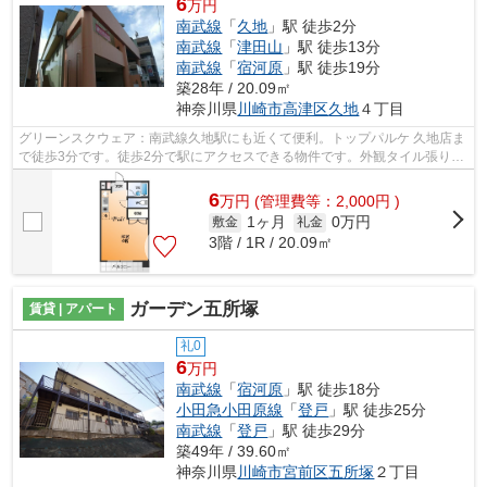
6
万円
南武線
「
久地
」駅 徒歩2分
南武線
「
津田山
」駅 徒歩13分
南武線
「
宿河原
」駅 徒歩19分
築28年 / 20.09㎡
神奈川県
川崎市高津区
久地
４丁目
グリーンスクウェア：南武線久地駅にも近くて便利。トップパルケ 久地店ま
で徒歩3分です。徒歩2分で駅にアクセスできる物件です。外観タイル張りは
耐久性に優れ、管理の手間も抑えられ...
6
万
円
(管理費等：2,000円 )
1ヶ月
0万円
敷金
礼金
3階 / 1R / 20.09㎡
ガーデン五所塚
賃貸 | アパート
礼0
6
万円
南武線
「
宿河原
」駅 徒歩18分
小田急小田原線
「
登戸
」駅 徒歩25分
南武線
「
登戸
」駅 徒歩29分
築49年 / 39.60㎡
神奈川県
川崎市宮前区
五所塚
２丁目