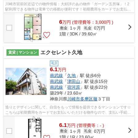
川崎市宮前区近辺での物件情報：大好評のあの物件「ガーデン五所塚」！2
駅利用できる物件は電車での移動が便利です！初期費用をカードでお支払い
いただけるので、カードで決済したい方...
6
万
円
(管理費等：3,000円 )
1ヶ月
0万円
敷金
礼金
1階 / 3DK / 39.60㎡
エクセレント久地
賃貸 | マンション
礼0
6.1
万円
南武線
「
久地
」駅 徒歩6分
南武線
「
津田山
」駅 徒歩15分
南武線
「
宿河原
」駅 徒歩22分
築29年 / 23.60㎡
神奈川県
川崎市多摩区
堰
３丁目
造りとデザインに関して、自信をもって情報を提供できるマンションです☆
こちらは初期費用をカードでお支払いいただける物件なので、支払い手続き
の手間が省けます☆利便性の高い徒歩6分...
6.1
万
円
(管理費等：- )
1ヶ月
0万円
敷金
礼金
1階 / 1R / 23.60㎡