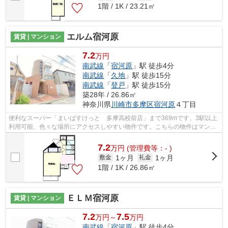
1階 / 1K / 23.21㎡
エルム宿河原
賃貸 | マンション
7.2
万円
南武線
「
宿河原
」駅 徒歩4分
南武線
「
久地
」駅 徒歩15分
南武線
「
登戸
」駅 徒歩15分
築28年 / 26.86㎡
神奈川県
川崎市多摩区
宿河原
４丁目
便利なスーパー「まいばすけっと 多摩高校前店」まで369mです。3駅以上
利用可能、色々な場所にアクセスしやすい物件です。こちらの物件はマンシ
ョンです。物件から駐車場までの距離は...
7.2
万
円
(管理費等：- )
1ヶ月
1ヶ月
敷金
礼金
1階 / 1K / 26.86㎡
ＥＬＭ宿河原
賃貸 | マンション
7.2
7.5
万円～
万円
南武線
「
宿河原
」駅 徒歩4分