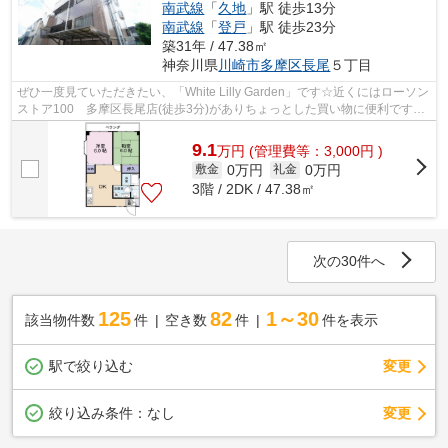
南武線
「
久地
」駅 徒歩13分
南武線
「
登戸
」駅 徒歩23分
築31年 / 47.38㎡
神奈川県
川崎市多摩区
長尾
５丁目
ぜひ一度見ていただきたい、「White Lilly Garden」です☆近くにはローソン
ストア100 多摩区長尾店(徒歩3分)がありちょっとした買い物に便利です☆
駅から徒歩7分の物件で、電車での通勤...
9.1
万
円
(管理費等：3,000円 )
0万円
0万円
敷金
礼金
3階 / 2DK / 47.38㎡
次の30件へ
125
82
1～30
該当物件数
件
空き数
件
件を表示
駅で絞り込む
変更
変更
絞り込み条件：
なし