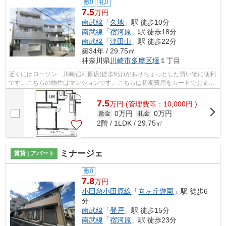
敷0
礼0
7.5
万円
南武線
「
久地
」駅 徒歩10分
南武線
「
宿河原
」駅 徒歩18分
南武線
「
津田山
」駅 徒歩22分
築34年 / 29.75㎡
神奈川県
川崎市多摩区
堰
１丁目
近くにはローソン 川崎宿河原店(徒歩6分)がありちょっとした買い物に便利
です。こちらの物件はマンションです。こちらは初期費用をカードでお支払
いいただける物件です。駅まで平坦な...
7.5
万
円
(管理費等：10,000円 )
0万円
0万円
敷金
礼金
2階 / 1LDK / 29.75㎡
ミナージェ
賃貸 | アパート
敷0
7.8
万円
小田急小田原線
「
向ヶ丘遊園
」駅 徒歩6
分
南武線
「
登戸
」駅 徒歩15分
南武線
「
宿河原
」駅 徒歩23分