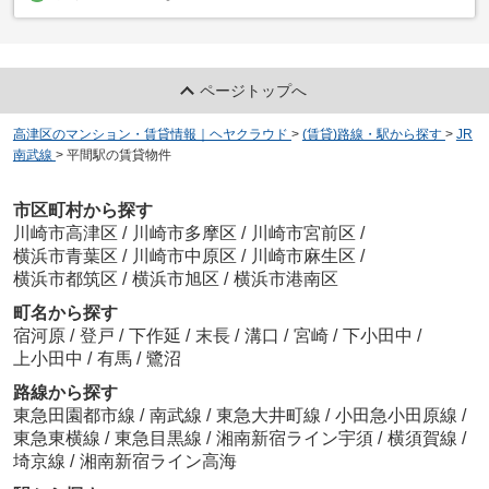
ページトップへ
高津区のマンション・賃貸情報｜ヘヤクラウド
>
(賃貸)路線・駅から探す
>
JR
南武線
>
平間駅の賃貸物件
市区町村から探す
川崎市高津区
/
川崎市多摩区
/
川崎市宮前区
/
横浜市青葉区
/
川崎市中原区
/
川崎市麻生区
/
横浜市都筑区
/
横浜市旭区
/
横浜市港南区
町名から探す
宿河原
/
登戸
/
下作延
/
末長
/
溝口
/
宮崎
/
下小田中
/
上小田中
/
有馬
/
鷺沼
路線から探す
東急田園都市線
/
南武線
/
東急大井町線
/
小田急小田原線
/
東急東横線
/
東急目黒線
/
湘南新宿ライン宇須
/
横須賀線
/
埼京線
/
湘南新宿ライン高海