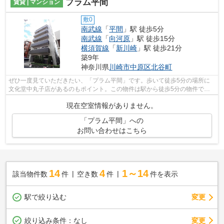
プラム平間
賃貸 | マンション
敷0
南武線
「
平間
」駅 徒歩5分
南武線
「
向河原
」駅 徒歩15分
横須賀線
「
新川崎
」駅 徒歩21分
築9年
神奈川県
川崎市中原区
北谷町
ぜひ一度見ていただきたい、「プラム平間」です。歩いて徒歩5分の場所に
文化堂中丸子店があるのもポイント。この物件は駅から徒歩5分の物件で
す。初期費用はカードで決済いただけます...
現在空室情報がありません。
「プラム平間」への
お問い合わせはこちら
14
4
1～14
該当物件数
件
空き数
件
件を表示
駅で絞り込む
変更
変更
絞り込み条件：
なし