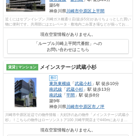
築5年
神奈川県
川崎市中原区
上平間
近くにはセブンイレブン 川崎ガス橋通り店(徒歩5分)がありちょっとした買い
物に便利です。共用部にはエレベータ・敷地内ごみ置き場などが揃っており
ます。クレジットカードで初期費用...
現在空室情報がありません。
「ルーブル川崎上平間弐番館」への
お問い合わせはこちら
メインステージ武蔵小杉
賃貸 | マンション
敷0
東急東横線
「
武蔵小杉
」駅 徒歩10分
南武線
「
武蔵小杉
」駅 徒歩13分
南武線
「
平間
」駅 徒歩8分
築9年
神奈川県
川崎市中原区
市ノ坪
川崎市中原区近辺での物件情報：大好評のあの物件「メインステージ武蔵小
杉」！こちらの物件はローソンストア100 川崎平間店まで440mにありま
す！共用部には敷地内ごみ置き場・エレベ...
現在空室情報がありません。