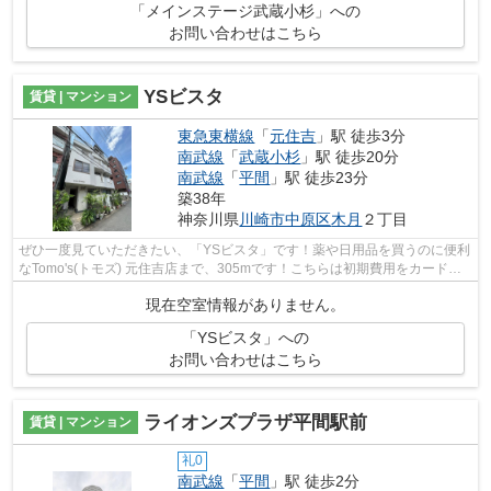
「メインステージ武蔵小杉」への
お問い合わせはこちら
YSビスタ
賃貸 | マンション
東急東横線
「
元住吉
」駅 徒歩3分
南武線
「
武蔵小杉
」駅 徒歩20分
南武線
「
平間
」駅 徒歩23分
築38年
神奈川県
川崎市中原区
木月
２丁目
ぜひ一度見ていただきたい、「YSビスタ」です！薬や日用品を買うのに便利
なTomo's(トモズ) 元住吉店まで、305mです！こちらは初期費用をカードで
お支払いいただける物件なので、...
現在空室情報がありません。
「YSビスタ」への
お問い合わせはこちら
ライオンズプラザ平間駅前
賃貸 | マンション
礼0
南武線
「
平間
」駅 徒歩2分