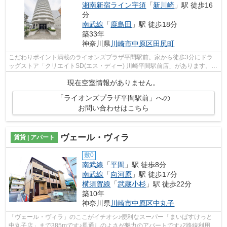
湘南新宿ライン宇須
「
新川崎
」駅 徒歩16
分
南武線
「
鹿島田
」駅 徒歩18分
築33年
神奈川県
川崎市中原区
田尻町
こだわりポイント満載のライオンズプラザ平間駅前。家から徒歩3分にドラ
ッグストア「クリエイトSD(エス・ディー) 川崎平間駅前店」があります。常
に新鮮な空気を取り入れられる通風良...
現在空室情報がありません。
「ライオンズプラザ平間駅前」への
お問い合わせはこちら
ヴェール・ヴィラ
賃貸 | アパート
敷0
南武線
「
平間
」駅 徒歩8分
南武線
「
向河原
」駅 徒歩17分
横須賀線
「
武蔵小杉
」駅 徒歩22分
築10年
神奈川県
川崎市中原区
中丸子
「ヴェール・ヴィラ」のここがイチオシ♪便利なスーパー「まいばすけっと
中丸子店」まで385mです♪風通しのよさが魅力のアパートです♪2路線利用可