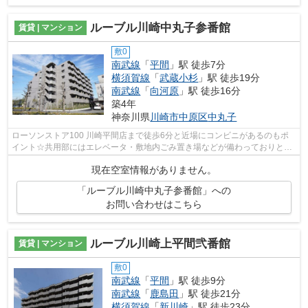
ルーブル川崎中丸子参番館
賃貸 | マンション
敷0
南武線
「
平間
」駅 徒歩7分
横須賀線
「
武蔵小杉
」駅 徒歩19分
南武線
「
向河原
」駅 徒歩16分
築4年
神奈川県
川崎市中原区
中丸子
ローソンストア100 川崎平間店まで徒歩6分と近場にコンビニがあるのもポ
イント☆共用部にはエレベータ・敷地内ごみ置き場などが備わっておりとて
も充実しています☆まだまだ新しい築浅物...
現在空室情報がありません。
「ルーブル川崎中丸子参番館」への
お問い合わせはこちら
ルーブル川崎上平間弐番館
賃貸 | マンション
敷0
南武線
「
平間
」駅 徒歩9分
南武線
「
鹿島田
」駅 徒歩21分
横須賀線
「
新川崎
」駅 徒歩23分