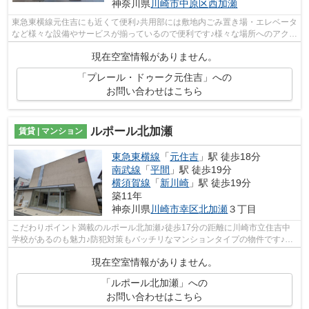
神奈川県
川崎市中原区
西加瀬
東急東横線元住吉にも近くて便利♪共用部には敷地内ごみ置き場・エレベータ
など様々な設備やサービスが揃っているので便利です♪様々な場所へのアクセ
スがしやすくなる2駅利用可能な物件...
現在空室情報がありません。
「プレール・ドゥーク元住吉」への
お問い合わせはこちら
ルポール北加瀬
賃貸 | マンション
東急東横線
「
元住吉
」駅 徒歩18分
南武線
「
平間
」駅 徒歩19分
横須賀線
「
新川崎
」駅 徒歩19分
築11年
神奈川県
川崎市幸区
北加瀬
３丁目
こだわりポイント満載のルポール北加瀬♪徒歩17分の距離に川崎市立住吉中
学校があるのも魅力♪防犯対策もバッチリなマンションタイプの物件です♪敷
地内ごみ置き場がある物件です♪東急東...
現在空室情報がありません。
「ルポール北加瀬」への
お問い合わせはこちら