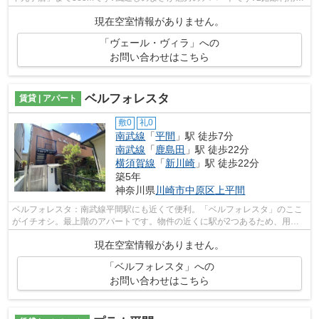
のアパートです♪お客様のご希望の物件...
現在空室情報がありません。
「ヴェール・ヴィラ」への
お問い合わせはこちら
ベルフォレスタ
賃貸 | アパート
敷0
礼0
南武線
「
平間
」駅 徒歩7分
南武線
「
鹿島田
」駅 徒歩22分
横須賀線
「
新川崎
」駅 徒歩22分
築5年
神奈川県
川崎市中原区
上平間
ベルフォレスタ：南武線平間駅にも近くて便利。「ベルフォレスタ」のここ
がイチオシ。最上階のアパートです。物件の近くに駅が2つあるため、用途
や行き先によって経路を選べます。当社...
現在空室情報がありません。
「ベルフォレスタ」への
お問い合わせはこちら