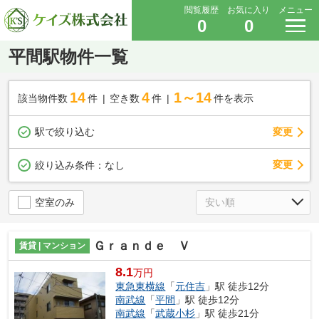
閲覧履歴
お気に入り
メニュー
0
0
平間駅物件一覧
14
4
1～14
該当物件数
件
空き数
件
件を表示
駅で絞り込む
変更
変更
絞り込み条件：
なし
空室のみ
Ｇｒａｎｄｅ Ｖ
賃貸 | マンション
8.1
万円
東急東横線
「
元住吉
」駅 徒歩12分
南武線
「
平間
」駅 徒歩12分
南武線
「
武蔵小杉
」駅 徒歩21分