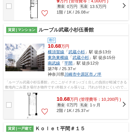
9
万
円
(管理費等：4,000円 )
0万円
13.5万円
敷金
礼金
1階 / 1K / 26.08㎡
ルーブル武蔵小杉伍番館
賃貸 | マンション
敷0
10.68
万円
横須賀線
「
武蔵小杉
」駅 徒歩13分
東急東横線
「
武蔵小杉
」駅 徒歩15分
南武線
「
平間
」駅 徒歩12分
築7年 / 25.37㎡
神奈川県
川崎市中原区
市ノ坪
「ルーブル武蔵小杉伍番館」のここがイチオシ♪ゴミ出しの負担が軽減できる
敷地内ごみ置き場付き物件です♪外観タイル張りは、汚れが付きにくいのでい
つまでも綺麗です♪駅まで徒歩13分に...
10.68
万
円
(管理費等：10,200円 )
0万円
1ヶ月
敷金
礼金
2階 / 1K / 25.37㎡
Ｋｏｌｅｔ平間＃１５
賃貸 | 一戸建て