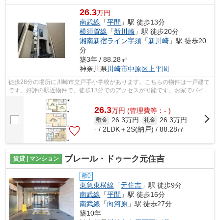
26.3
万円
南武線
「
平間
」駅 徒歩13分
横須賀線
「
新川崎
」駅 徒歩20分
湘南新宿ライン宇須
「
新川崎
」駅 徒歩20
分
築3年 / 88.28㎡
神奈川県
川崎市中原区
上平間
徒歩28分の場所に川崎市立戸手小学校があります。こちらの物件は一戸建て
です。好評の駅近物件で、徒歩13分でのアクセスが可能です。お家でバイオ
リンやギターなどを弾きたい方はご相...
26.3
万
円
(管理費等：- )
26.3万円
26.3万円
敷金
礼金
- / 2LDK＋2S(納戸) / 88.28㎡
プレール・ドゥーク元住吉
賃貸 | マンション
敷0
東急東横線
「
元住吉
」駅 徒歩9分
南武線
「
平間
」駅 徒歩16分
南武線
「
向河原
」駅 徒歩27分
築10年