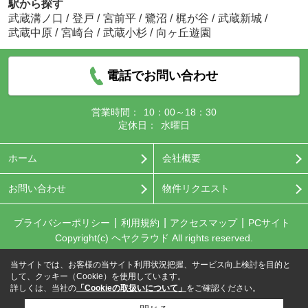
駅から探す
武蔵溝ノ口
/
登戸
/
宮前平
/
鷺沼
/
梶が谷
/
武蔵新城
/
武蔵中原
/
宮崎台
/
武蔵小杉
/
向ヶ丘遊園
電話でお問い合わせ
営業時間：
10：00～18：30
定休日：
水曜日
ホーム
会社概要
お問い合わせ
物件リクエスト
プライバシーポリシー
利用規約
アクセスマップ
PCサイト
Copyright(c) ヘヤクラウド All rights reserved.
当サイトでは、お客様の当サイト利用状況把握、サービス向上検討を目的と
して、クッキー（Cookie）を使用しています。
詳しくは、当社の
「Cookieの取扱いについて」
をご確認ください。