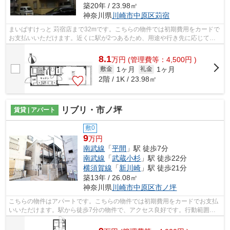
築20年 / 23.98㎡
神奈川県
川崎市中原区
苅宿
まいばすけっと 苅宿店まで32mです。こちらの物件では初期費用をカードで
お支払いいただけます。近くに駅が2つあるため、用途や行き先に応じて駅
を選べる物件です。駅まで徒歩12分でア...
8.1
万
円
(管理費等：4,500円 )
1ヶ月
1ヶ月
敷金
礼金
2階 / 1K / 23.98㎡
リブリ・市ノ坪
賃貸 | アパート
敷0
9
万円
南武線
「
平間
」駅 徒歩7分
南武線
「
武蔵小杉
」駅 徒歩22分
横須賀線
「
新川崎
」駅 徒歩21分
築13年 / 26.08㎡
神奈川県
川崎市中原区
市ノ坪
こちらの物件はアパートです。こちらの物件では初期費用をカードでお支払
いいただけます。駅から徒歩7分の物件で、アクセス良好です。行動範囲が
広がる2駅利用可能な物件です。川崎市...