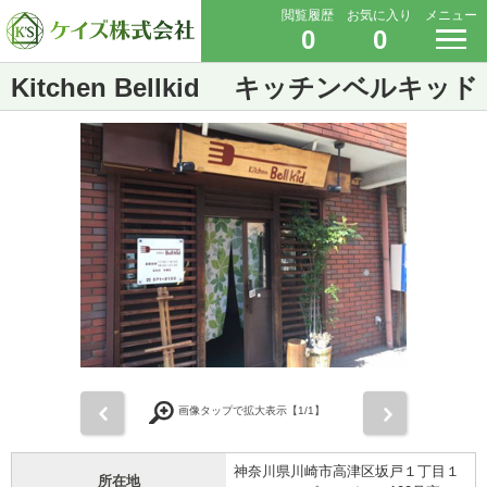
閲覧履歴
お気に入り
メニュー
0
0
Kitchen Bellkid キッチンベルキッド
前
次
画像タップで拡大表示【
1
/1】
神奈川県川崎市高津区坂戸１丁目１
所在地