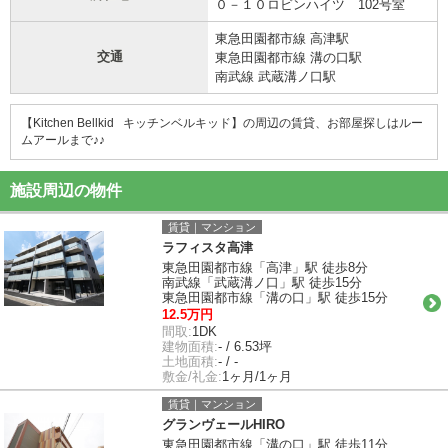
０－１０ロビンハイツ 102号室
東急田園都市線 高津駅
交通
東急田園都市線 溝の口駅
南武線 武蔵溝ノ口駅
【Kitchen Bellkid キッチンベルキッド】の周辺の賃貸、お部屋探しはルー
ムアールまで♪♪
施設周辺の物件
賃貸｜マンション
ラフィスタ高津
東急田園都市線「高津」駅 徒歩8分
南武線「武蔵溝ノ口」駅 徒歩15分
東急田園都市線「溝の口」駅 徒歩15分
12.5万円
間取:
1DK
建物面積:
- / 6.53坪
土地面積:
- / -
敷金/礼金:
1ヶ月/1ヶ月
賃貸｜マンション
グランヴェールHIRO
東急田園都市線「溝の口」駅 徒歩11分