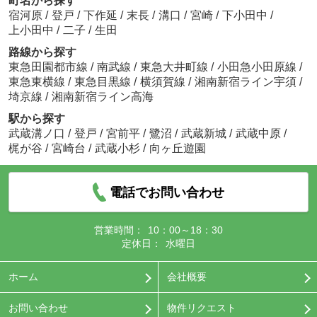
町名から探す
宿河原
/
登戸
/
下作延
/
末長
/
溝口
/
宮崎
/
下小田中
/
上小田中
/
二子
/
生田
路線から探す
東急田園都市線
/
南武線
/
東急大井町線
/
小田急小田原線
/
東急東横線
/
東急目黒線
/
横須賀線
/
湘南新宿ライン宇須
/
埼京線
/
湘南新宿ライン高海
駅から探す
武蔵溝ノ口
/
登戸
/
宮前平
/
鷺沼
/
武蔵新城
/
武蔵中原
/
梶が谷
/
宮崎台
/
武蔵小杉
/
向ヶ丘遊園
電話でお問い合わせ
営業時間：
10：00～18：30
定休日：
水曜日
ホーム
会社概要
お問い合わせ
物件リクエスト