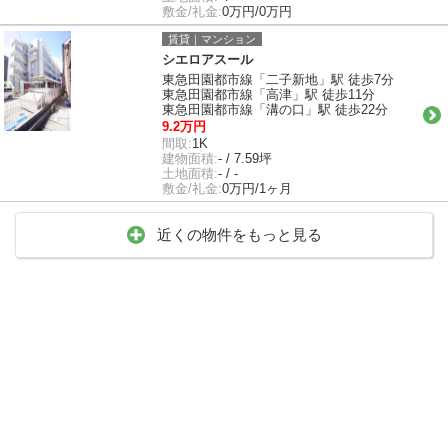
敷金/礼金:
0万円/0万円
賃貸｜マンション
シエロアスール
東急田園都市線「二子新地」駅 徒歩7分
東急田園都市線「高津」駅 徒歩11分
東急田園都市線「溝の口」駅 徒歩22分
9.2万円
間取:
1K
建物面積:
- / 7.59坪
土地面積:
- / -
敷金/礼金:
0万円/1ヶ月
近くの物件をもっと見る