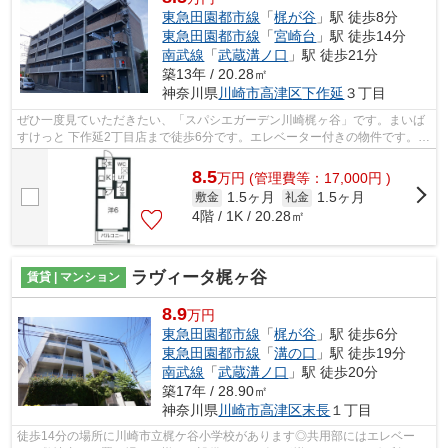
東急田園都市線
「
梶が谷
」駅 徒歩8分
東急田園都市線
「
宮崎台
」駅 徒歩14分
南武線
「
武蔵溝ノ口
」駅 徒歩21分
築13年 / 20.28㎡
神奈川県
川崎市高津区
下作延
３丁目
ぜひ一度見ていただきたい、「スパシエガーデン川崎梶ヶ谷」です。まいば
すけっと 下作延2丁目店まで徒歩6分です。エレベーター付きの物件です。こ
ちらの物件はマンションです。興味を...
8.5
万
円
(管理費等：17,000円 )
1.5ヶ月
1.5ヶ月
敷金
礼金
4階 / 1K / 20.28㎡
ラヴィータ梶ヶ谷
賃貸 | マンション
8.9
万円
東急田園都市線
「
梶が谷
」駅 徒歩6分
東急田園都市線
「
溝の口
」駅 徒歩19分
南武線
「
武蔵溝ノ口
」駅 徒歩20分
築17年 / 28.90㎡
神奈川県
川崎市高津区
末長
１丁目
徒歩14分の場所に川崎市立梶ケ谷小学校があります◎共用部にはエレベー