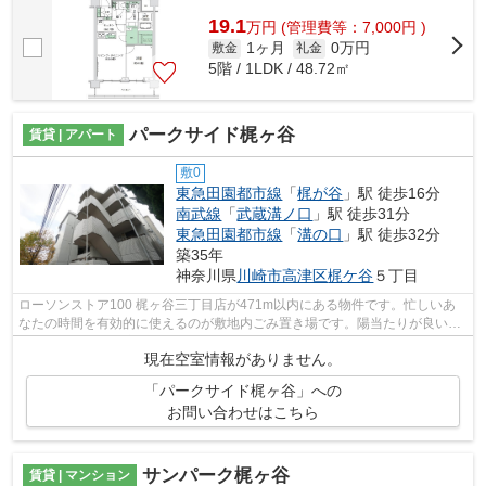
19.1
万
円
(管理費等：7,000円 )
1ヶ月
0万円
敷金
礼金
5階 / 1LDK / 48.72㎡
パークサイド梶ヶ谷
賃貸 | アパート
敷0
東急田園都市線
「
梶が谷
」駅 徒歩16分
南武線
「
武蔵溝ノ口
」駅 徒歩31分
東急田園都市線
「
溝の口
」駅 徒歩32分
築35年
神奈川県
川崎市高津区
梶ケ谷
５丁目
ローソンストア100 梶ヶ谷三丁目店が471m以内にある物件です。忙しいあ
なたの時間を有効的に使えるのが敷地内ごみ置き場です。陽当たりが良いの
で、冬も暖かく快適に過ごすことができ...
現在空室情報がありません。
「パークサイド梶ヶ谷」への
お問い合わせはこちら
サンパーク梶ヶ谷
賃貸 | マンション