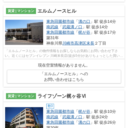
エルムノースヒル
賃貸 | マンション
東急田園都市線
「
溝の口
」駅 徒歩14分
南武線
「
武蔵溝ノ口
」駅 徒歩14分
東急田園都市線
「
梶が谷
」駅 徒歩17分
築31年
神奈川県
川崎市高津区
末長
２丁目
「エルムノースヒル」の物件情報をお探しならお気軽にお問い合わせ下さ
い。近くにはセブンイレブン 川崎末長店(徒歩5分)がありちょっとした買い物
に便利です。共用部には敷地内ごみ置...
現在空室情報がありません。
「エルムノースヒル」への
お問い合わせはこちら
ライフゾーン梶ヶ谷Ⅵ
賃貸 | マンション
敷0
東急田園都市線
「
梶が谷
」駅 徒歩10分
南武線
「
武蔵溝ノ口
」駅 徒歩24分
東急田園都市線
「
溝の口
」駅 徒歩26分
築20年