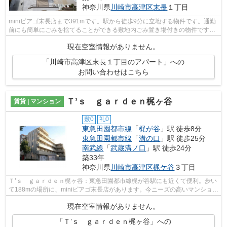
神奈川県
川崎市高津区
末長
１丁目
miniピアゴ末長店まで391mです。駅から徒歩9分に立地する物件です。通勤
前にも簡単にごみを捨てることができる敷地内ごみ置き場付きの物件です。
こちらの物件はアパートです。川崎市高...
現在空室情報がありません。
「川崎市高津区末長１丁目のアパート」への
お問い合わせはこちら
Ｔ’ｓ ｇａｒｄｅｎ梶ヶ谷
賃貸 | マンション
敷0
礼0
東急田園都市線
「
梶が谷
」駅 徒歩8分
東急田園都市線
「
溝の口
」駅 徒歩25分
南武線
「
武蔵溝ノ口
」駅 徒歩24分
築33年
神奈川県
川崎市高津区
梶ケ谷
３丁目
Ｔ’ｓ ｇａｒｄｅｎ梶ヶ谷：東急田園都市線梶が谷駅にも近くて便利。歩い
て188mの場所に、miniピアゴ末長店があります。今ニーズの高いマンション
は、外観タイル張りのマンションです...
現在空室情報がありません。
「Ｔ’ｓ ｇａｒｄｅｎ梶ヶ谷」への