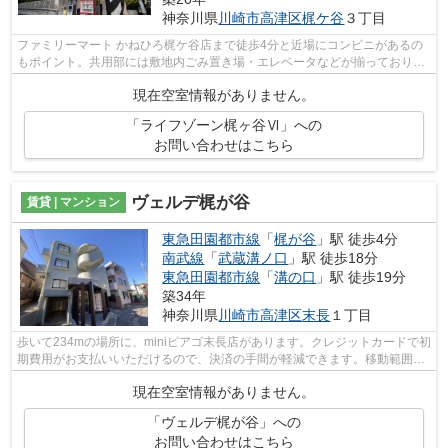
神奈川県
川崎市高津区
梶ケ谷
３丁目
ファミリーマート かねひろ梶ケ谷店まで徒歩4分と近場にコンビニがあるの
もポイント。共用部には敷地内ごみ置き場・エレベータなどが揃っておりま
す。初期費用はカードで決済いただけ...
現在空室情報がありません。
「ライフゾーン梶ヶ谷Ⅵ」への
お問い合わせはこちら
ヴェルデ梶が谷
賃貸 | マンション
東急田園都市線
「
梶が谷
」駅 徒歩4分
南武線
「
武蔵溝ノ口
」駅 徒歩18分
東急田園都市線
「
溝の口
」駅 徒歩19分
築34年
神奈川県
川崎市高津区
末長
１丁目
歩いて234mの場所に、miniピアゴ末長店があります。クレジットカードで初
期費用がお支払いいただけるので、決済の手間が軽減できます。移動範囲が
広がる2駅利用可能な物件です。共用部...
現在空室情報がありません。
「ヴェルデ梶が谷」への
お問い合わせはこちら