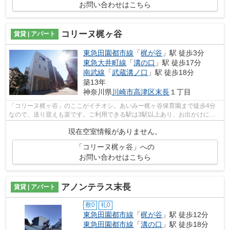
お問い合わせはこちら
コリーヌ梶ヶ谷
賃貸 | アパート
東急田園都市線
「
梶が谷
」駅 徒歩3分
東急大井町線
「
溝の口
」駅 徒歩17分
南武線
「
武蔵溝ノ口
」駅 徒歩18分
築13年
神奈川県
川崎市高津区
末長
１丁目
「コリーヌ梶ヶ谷」のここがイチオシ。あいみー梶ヶ谷保育園まで徒歩4分
なので、送り迎えも楽です。ご利用できる駅は3駅以上あり、お出かけに便
利な立地となっています。こちらは初期...
現在空室情報がありません。
「コリーヌ梶ヶ谷」への
お問い合わせはこちら
アノンテラス末長
賃貸 | アパート
敷0
礼0
東急田園都市線
「
梶が谷
」駅 徒歩12分
東急田園都市線
「
溝の口
」駅 徒歩18分