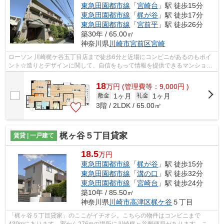
東急田園都市線
「
宮崎台
」駅 徒歩15分
東急田園都市線
「
梶が谷
」駅 徒歩17分
東急田園都市線
「
宮前平
」駅 徒歩26分
築30年 / 65.00㎡
神奈川県
川崎市宮前区
宮崎
ローソン 川崎梶ケ谷五丁目店まで徒歩6分と近場にコンビニがあるのもポイ
ント☆造りとデザインに関して、自信をもって情報を提供できるマンション
です☆こちらの物件は駅まで徒歩で15分...
18
万
円
(管理費等：9,000円 )
1ヶ月
1ヶ月
敷金
礼金
3階 / 2LDK / 65.00㎡
梶ヶ谷５丁目貸家
賃貸 | 一戸建て
18.5
万円
東急田園都市線
「
梶が谷
」駅 徒歩15分
東急田園都市線
「
溝の口
」駅 徒歩32分
東急田園都市線
「
宮崎台
」駅 徒歩24分
築10年 / 85.50㎡
神奈川県
川崎市高津区
梶ケ谷
５丁目
「梶ヶ谷５丁目貸家」のここがイチオシ。こちらの物件はコンビニまで