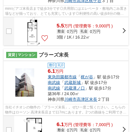
神奈川県
川崎市高津区
梶ケ谷
３丁目
miniピアゴ末長店まで徒歩3分です◎共用部にはエレベータ・敷地内ごみ置き
場などが揃っており、とても充実しています◎利便性の高い徒歩8分の物件
です◎外観タイル張りの物件が好評です◎...
5.5
万
円
(管理費等：9,000円 )
0万円
0万円
敷金
礼金
3階 / 1K / 16.22㎡
プラーズ末長
賃貸 | マンション
敷0
礼0
6.1
万円
東急田園都市線
「
梶が谷
」駅 徒歩17分
南武線
「
武蔵新城
」駅 徒歩17分
南武線
「
武蔵溝ノ口
」駅 徒歩17分
築36年 / 24.00㎡
神奈川県
川崎市高津区
末長
２丁目
当社イチオシの物件の「プラーズ末長」。ぜひ一度ご覧ください。こちらの
物件はローソン 高津末長店まで117mにあります。2つの路線をご利用できる
場所にあり、アクセスはとても便利で...
6.1
万
円
(管理費等：7,000円 )
0万円
0万円
敷金
礼金