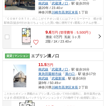
南武線
「
武蔵溝ノ口
」駅 徒歩20分
築20年 / 23.40㎡
神奈川県
川崎市高津区
末長
１丁目
「ＣＯＭＦＯＲＴⅡ」のここがイチオシ♪近くにはファミリーマート 梶が谷
駅南店(徒歩4分)がありちょっとした買い物に便利です♪通風システムが整っ
た換気がしやすいアパートです♪2駅利...
9.6
万
円
(管理費等：5,500円 )
0万円
1ヶ月
敷金
礼金
2階 / 1K / 23.40㎡
エブリン溝ノ口
賃貸 | マンション
11.5
万円
南武線
「
武蔵溝ノ口
」駅 徒歩16分
東急田園都市線
「
溝の口
」駅 徒歩17分
南武線
「
武蔵新城
」駅 徒歩16分
築9年 / 50.49㎡
神奈川県
川崎市高津区
末長
２丁目
こだわりポイント満載のエブリン溝ノ口♪歩いて4分の場所に、新作薬局があ
ります♪防犯対策もバッチリなマンションタイプの物件です♪始発駅に近いの
で、朝のラッシュ時にも電車に座りや...