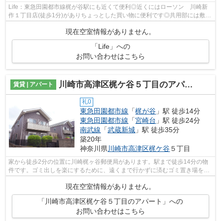
Life：東急田園都市線梶が谷駅にも近くて便利◎近くにはローソン 川崎新
作１丁目店(徒歩1分)がありちょっとした買い物に便利です◎共用部には敷地
内ごみ置き場・エレベータなどが揃って...
現在空室情報がありません。
「Life」への
お問い合わせはこちら
川崎市高津区梶ケ谷５丁目のアパート
賃貸 | アパート
礼0
東急田園都市線
「
梶が谷
」駅 徒歩14分
東急田園都市線
「
宮崎台
」駅 徒歩24分
南武線
「
武蔵新城
」駅 徒歩35分
築20年
神奈川県
川崎市高津区
梶ケ谷
５丁目
家から徒歩2分の位置に川崎梶ヶ谷郵便局があります。駅まで徒歩14分の物
件です。ゴミ出しを楽にするために、遠くまで行かずに済むゴミ置き場を共
用部に設置しています。2駅利用可能な...
現在空室情報がありません。
「川崎市高津区梶ケ谷５丁目のアパート」への
お問い合わせはこちら