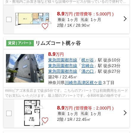
タ・敷地内ごみ置き場など様々な設備やサービスが揃っているので便利です
◎駅から徒歩6分に立地する物件です◎2駅利...
8.9
万
円
(管理費等：5,000円 )
1ヶ月
1ヶ月
敷金
礼金
2階 / 1K / 28.90㎡
リムズコート梶ヶ谷
賃貸 | アパート
8.9
万円
東急田園都市線
「
梶が谷
」駅 徒歩10分
東急田園都市線
「
宮崎台
」駅 徒歩23分
東急田園都市線
「
溝の口
」駅 徒歩27分
築2年 / 22.45㎡
神奈川県
川崎市高津区
梶ケ谷
３丁目
miniピアゴ末長店まで徒歩5分です。こちらのアパートでは初期費用をカード
でお支払いいただけます。最上階のアパートです。令和6年築の物件です。
ケイズ 本店には、川崎市高津区エリア...
8.9
万
円
(管理費等：2,000円 )
1ヶ月
1ヶ月
敷金
礼金
2階 / 1R / 22.45㎡