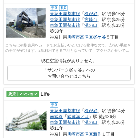
敷0
礼0
東急田園都市線
「
梶が谷
」駅 徒歩16分
東急田園都市線
「
宮崎台
」駅 徒歩25分
東急田園都市線
「
溝の口
」駅 徒歩33分
築39年
神奈川県
川崎市高津区
梶ケ谷
５丁目
こちらは初期費用をカードでお支払いいただける物件なので、支払い手続き
の手間が省けます。2駅利用できる立地となっていて、アクセスが良いで
す。素敵な外観タイル張り仕上げのマンシ...
現在空室情報がありません。
「サンパーク梶ヶ谷」への
お問い合わせはこちら
Life
賃貸 | マンション
敷0
東急田園都市線
「
梶が谷
」駅 徒歩14分
南武線
「
武蔵溝ノ口
」駅 徒歩26分
東急田園都市線
「
溝の口
」駅 徒歩26分
築11年
神奈川県
川崎市高津区
新作
１丁目