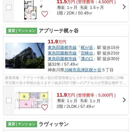
11.5
万
円
(管理費等：4,500円 )
1ヶ月
1.5ヶ月
敷金
礼金
1階 / 2DK / 50.49㎡
アプリーテ梶ヶ谷
賃貸 | マンション
11.9
万円
東急田園都市線
「
梶が谷
」駅 徒歩15分
東急田園都市線
「
宮崎台
」駅 徒歩23分
東急田園都市線
「
溝の口
」駅 徒歩30分
築32年 / 57.49㎡
神奈川県
川崎市高津区
梶ケ谷
５丁目
新着情報：アプリーテ梶ヶ谷の空室情報ならコチラ☆徒歩5分の場所に川崎
市立梶ケ谷小学校があります☆徒歩15分で駅へのアクセスが可能な物件です
☆タイルが外壁には張られています☆ご来店...
11.9
万
円
(管理費等：5,000円 )
1ヶ月
1ヶ月
敷金
礼金
2階 / 2LDK / 57.49㎡
ラヴィッサン
賃貸 | マンション