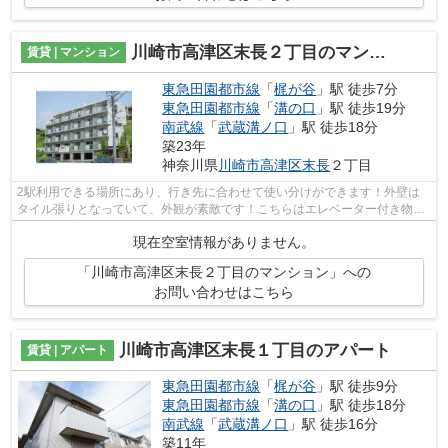
川崎市高津区末長２丁目のマンション
賃貸 | マンション
東急田園都市線
「
梶が谷
」駅 徒歩7分
東急田園都市線
「
溝の口
」駅 徒歩19分
南武線
「
武蔵溝ノ口
」駅 徒歩18分
築23年
神奈川県
川崎市高津区
末長
２丁目
2駅利用できる場所にあり、行き先に合わせて使い分けができます！外壁は
タイル張りとなっていて、外観が素敵です！こちらはエレベーター付き物件
です！防犯対策もバッチリなマンション...
現在空室情報がありません。
「川崎市高津区末長２丁目のマンション」への
お問い合わせはこちら
川崎市高津区末長１丁目のアパート
賃貸 | アパート
東急田園都市線
「
梶が谷
」駅 徒歩9分
東急田園都市線
「
溝の口
」駅 徒歩18分
南武線
「
武蔵溝ノ口
」駅 徒歩16分
築11年