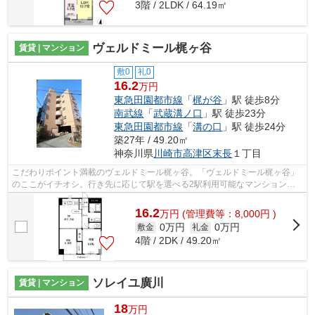
3階 / 2LDK / 64.19㎡
ヴェルドミール梶ヶ谷
賃貸 | マンション
敷0
礼0
16.2
万円
東急田園都市線
「
梶が谷
」駅 徒歩8分
南武線
「
武蔵溝ノ口
」駅 徒歩23分
東急田園都市線
「
溝の口
」駅 徒歩24分
築27年 / 49.20㎡
神奈川県
川崎市高津区
末長
１丁目
こだわりポイント満載のヴェルドミール梶ヶ谷。「ヴェルドミール梶ヶ谷」
のここがイチオシ。行き先に応じて駅を選べる2駅利用可能なマンションで
す。こちらの物件にはエレベーターが付...
16.2
万
円
(管理費等：8,000円 )
0万円
0万円
敷金
礼金
4階 / 2DK / 49.20㎡
ソレイユ廣川
賃貸 | マンション
18
万円