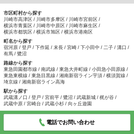
市区町村から探す
川崎市高津区
/
川崎市多摩区
/
川崎市宮前区
/
横浜市青葉区
/
川崎市中原区
/
川崎市麻生区
/
横浜市都筑区
/
横浜市旭区
/
横浜市港南区
町名から探す
宿河原
/
登戸
/
下作延
/
末長
/
宮崎
/
下小田中
/
二子
/
溝口
/
有馬
/
鷺沼
路線から探す
東急田園都市線
/
南武線
/
東急大井町線
/
小田急小田原線
/
東急東横線
/
東急目黒線
/
湘南新宿ライン宇須
/
横須賀線
/
埼京線
/
湘南新宿ライン高海
駅から探す
武蔵溝ノ口
/
登戸
/
宮前平
/
鷺沼
/
武蔵新城
/
梶が谷
/
武蔵中原
/
宮崎台
/
武蔵小杉
/
向ヶ丘遊園
電話でお問い合わせ