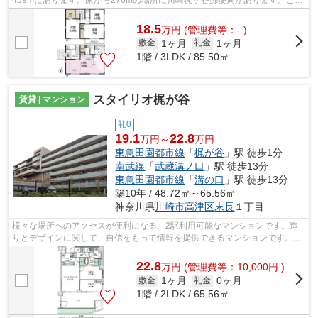
439mにあります。家から276mの場所に川崎梶ヶ谷郵便局があります。こち
らの物件では初期費用をカードでお支払いい...
18.5
万
円
(管理費等：- )
1ヶ月
1ヶ月
敷金
礼金
1階 / 3LDK / 85.50㎡
スタイリオ梶が谷
賃貸 | マンション
礼0
19.1
22.8
万円～
万円
東急田園都市線
「
梶が谷
」駅 徒歩1分
南武線
「
武蔵溝ノ口
」駅 徒歩13分
東急田園都市線
「
溝の口
」駅 徒歩13分
築10年 / 48.72㎡～65.56㎡
神奈川県
川崎市高津区
末長
１丁目
様々な場所へのアクセスが便利になる、2駅利用可能なマンションです。造
りとデザインに関して、自信をもって情報を提供できるマンションです。こ
ちらのマンションでは初期費用をカード...
22.8
万
円
(管理費等：10,000円 )
1ヶ月
0ヶ月
敷金
礼金
1階 / 2LDK / 65.56㎡