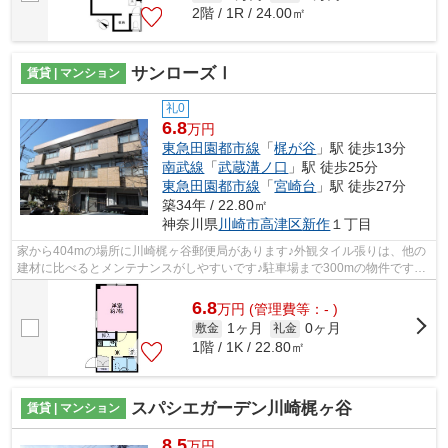
2階 / 1R / 24.00㎡
サンローズⅠ
賃貸 | マンション
礼0
6.8
万円
東急田園都市線
「
梶が谷
」駅 徒歩13分
南武線
「
武蔵溝ノ口
」駅 徒歩25分
東急田園都市線
「
宮崎台
」駅 徒歩27分
築34年 / 22.80㎡
神奈川県
川崎市高津区
新作
１丁目
家から404mの場所に川崎梶ヶ谷郵便局があります♪外観タイル張りは、他の
建材に比べるとメンテナンスがしやすいです♪駐車場まで300mの物件です♪2
沿線を利用でき、利便性が高い物件です♪...
6.8
万
円
(管理費等：- )
1ヶ月
0ヶ月
敷金
礼金
1階 / 1K / 22.80㎡
スパシエガーデン川崎梶ヶ谷
賃貸 | マンション
8.5
万円