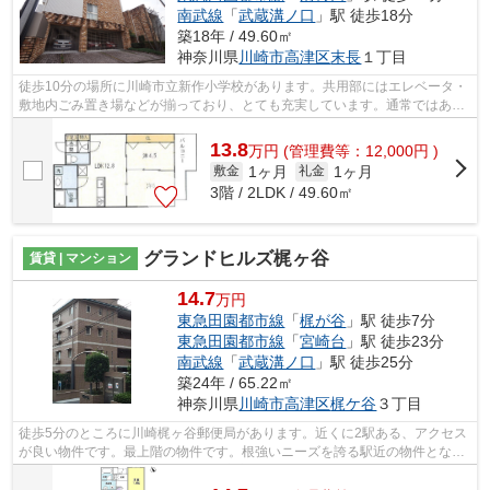
南武線
「
武蔵溝ノ口
」駅 徒歩18分
築18年 / 49.60㎡
神奈川県
川崎市高津区
末長
１丁目
徒歩10分の場所に川崎市立新作小学校があります。共用部にはエレベータ・
敷地内ごみ置き場などが揃っており、とても充実しています。通常ではあり
えない間取りも楽しめる、デザイナー...
13.8
万
円
(管理費等：12,000円 )
1ヶ月
1ヶ月
敷金
礼金
3階 / 2LDK / 49.60㎡
グランドヒルズ梶ヶ谷
賃貸 | マンション
14.7
万円
東急田園都市線
「
梶が谷
」駅 徒歩7分
東急田園都市線
「
宮崎台
」駅 徒歩23分
南武線
「
武蔵溝ノ口
」駅 徒歩25分
築24年 / 65.22㎡
神奈川県
川崎市高津区
梶ケ谷
３丁目
徒歩5分のところに川崎梶ヶ谷郵便局があります。近くに2駅ある、アクセス
が良い物件です。最上階の物件です。根強いニーズを誇る駅近の物件とな
り、徒歩7分に駅があります。川崎市高津...