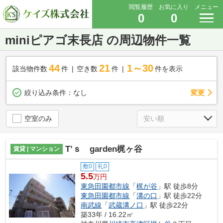
閲覧履歴
お気に入り
メニュー
0
0
miniピアゴ末長店 の周辺物件一覧
44
21
1～30
該当物件数
件
空き数
件
件を表示
変更
絞り込み条件：
なし
空室のみ
T’ｓ garden梶ヶ谷
賃貸 | マンション
敷0
礼0
5.5
万円
東急田園都市線
「
梶が谷
」駅 徒歩8分
東急田園都市線
「
溝の口
」駅 徒歩22分
南武線
「
武蔵溝ノ口
」駅 徒歩22分
築33年 / 16.22㎡