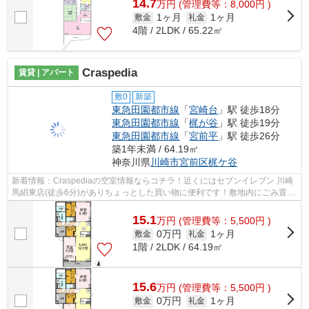
14.7
万
円
(管理費等：8,000円 )
1ヶ月
1ヶ月
敷金
礼金
4階 / 2LDK / 65.22㎡
Craspedia
賃貸 | アパート
敷0
新築
東急田園都市線
「
宮崎台
」駅 徒歩18分
東急田園都市線
「
梶が谷
」駅 徒歩19分
東急田園都市線
「
宮前平
」駅 徒歩26分
築1年未満 / 64.19㎡
神奈川県
川崎市宮前区
梶ケ谷
新着情報：Craspediaの空室情報ならコチラ！近くにはセブンイレブン 川崎
馬絹東店(徒歩6分)がありちょっとした買い物に便利です！敷地内にごみ置き
場がある物件です！外観タイル張りの...
15.1
万
円
(管理費等：5,500円 )
0万円
1ヶ月
敷金
礼金
1階 / 2LDK / 64.19㎡
15.6
万
円
(管理費等：5,500円 )
0万円
1ヶ月
敷金
礼金