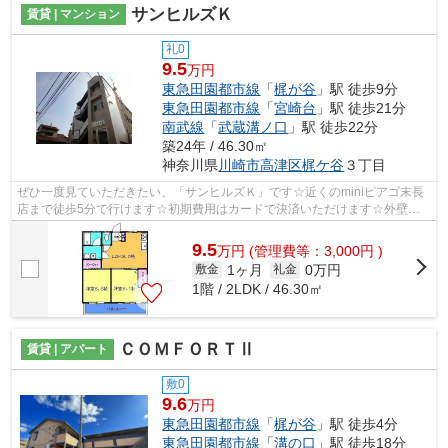
サンヒルズＫ
賃貸 | マンション
礼0
9.5
万円
東急田園都市線
「
梶が谷
」駅 徒歩9分
東急田園都市線
「
宮崎台
」駅 徒歩21分
南武線
「
武蔵溝ノ口
」駅 徒歩22分
築24年 / 46.30㎡
神奈川県
川崎市高津区
梶ケ谷
３丁目
ぜひ一度見ていただきたい、「サンヒルズＫ」です☆近くのminiピアゴ末長
店まで徒歩5分で行けます☆初期費用はカードで決済いただけます☆外壁は
タイル張りとなっていて、外観が素敵です☆...
9.5
万
円
(管理費等：3,000円 )
1ヶ月
0万円
敷金
礼金
1階 / 2LDK / 46.30㎡
ＣＯＭＦＯＲＴⅡ
賃貸 | アパート
敷0
9.6
万円
東急田園都市線
「
梶が谷
」駅 徒歩4分
東急田園都市線
「
溝の口
」駅 徒歩18分