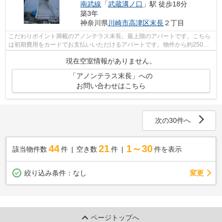
南武線
「
武蔵溝ノ口
」駅 徒歩18分
築3年
神奈川県
川崎市高津区
末長
２丁目
こだわりポイント満載のアノンテラス末長。最上階のアパートです。こちら
は初期費用をカードでお支払いいただけるアパートです。物件から約250m
で駐車場に行けます。当社スタッフが地...
現在空室情報がありません。
「アノンテラス末長」への
お問い合わせはこちら
次の30件へ
44
21
1～30
該当物件数
件
空き数
件
件を表示
変更
絞り込み条件：
なし
ページトップへ