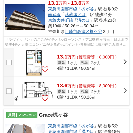
13.1
13.6
万円～
万円
東急田園都市線
「
梶が谷
」駅 徒歩9分
南武線
「
武蔵溝ノ口
」駅 徒歩21分
東急大井町線
「
溝の口
」駅 徒歩23分
築19年 / 50.26㎡～50.94㎡
神奈川県
川崎市高津区
梶ケ谷
３丁目
「ラヴィッサン」のここがイチオシ♪ローソンストア100 梶ヶ谷三丁目店まで
徒歩4分と近場にコンビニがあるのもポイント♪共用部には敷地内ごみ置き
場・エレベータなどが揃っており、とて...
13.1
万
円
(管理費等：8,000円 )
1ヶ月
2ヶ月
敷金
礼金
4階 / 1LDK / 50.94㎡
13.6
万
円
(管理費等：8,000円 )
1ヶ月
2ヶ月
敷金
礼金
6階 / 1LDK / 50.26㎡
Grace梶ヶ谷
賃貸 | マンション
東急田園都市線
「
梶が谷
」駅 徒歩5分
東急田園都市線
「
溝の口
」駅 徒歩18分