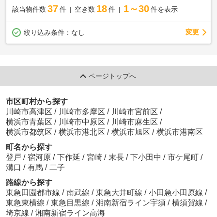
37
18
1～30
該当物件数
件
空き数
件
件を表示
変更
絞り込み条件：
なし
ページトップへ
市区町村から探す
川崎市高津区
/
川崎市多摩区
/
川崎市宮前区
/
横浜市青葉区
/
川崎市中原区
/
川崎市麻生区
/
横浜市都筑区
/
横浜市港北区
/
横浜市旭区
/
横浜市港南区
町名から探す
登戸
/
宿河原
/
下作延
/
宮崎
/
末長
/
下小田中
/
市ケ尾町
/
溝口
/
有馬
/
二子
路線から探す
東急田園都市線
/
南武線
/
東急大井町線
/
小田急小田原線
/
東急東横線
/
東急目黒線
/
湘南新宿ライン宇須
/
横須賀線
/
埼京線
/
湘南新宿ライン高海