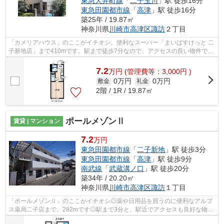
東急大井町線
「
二子玉川
」駅 徒歩16分
東急田園都市線
「
高津
」駅 徒歩16分
築25年 / 19.87㎡
神奈川県
川崎市高津区
諏訪
２丁目
「カメリアハウス」のここがイチオシ。便利なスーパー「まいばすけっと 二
子新地店」まで410mです。駅まで徒歩7分なので、アクセスの良い物件で
す。敷地内ごみ置き場付き物件です。東...
7.2
万
円
(管理費等：3,000円 )
0万円
0万円
敷金
礼金
2階 / 1R / 19.87㎡
ポールメゾンⅡ
賃貸 | マンション
7.2
万円
東急田園都市線
「
二子新地
」駅 徒歩3分
東急田園都市線
「
高津
」駅 徒歩9分
南武線
「
武蔵溝ノ口
」駅 徒歩20分
築34年 / 20.20㎡
神奈川県
川崎市高津区
諏訪
１丁目
「ポールメゾンⅡ」のここがイチオシ◎薬や日用品を買うのに便利なアルプ
ス薬局二子店まで、282mです◎駅まで3分と、駅近でアクセスも良好な物件
です◎こちらの物件では初期費用をカードで...