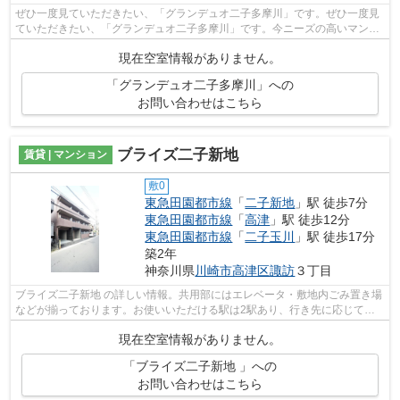
ぜひ一度見ていただきたい、「グランデュオ二子多摩川」です。ぜひ一度見
ていただきたい、「グランデュオ二子多摩川」です。今ニーズの高いマンシ
ョンは、外観タイル張りのマンション...
現在空室情報がありません。
「グランデュオ二子多摩川」への
お問い合わせはこちら
ブライズ二子新地
賃貸 | マンション
敷0
東急田園都市線
「
二子新地
」駅 徒歩7分
東急田園都市線
「
高津
」駅 徒歩12分
東急田園都市線
「
二子玉川
」駅 徒歩17分
築2年
神奈川県
川崎市高津区
諏訪
３丁目
ブライズ二子新地 の詳しい情報。共用部にはエレベータ・敷地内ごみ置き場
などが揃っております。お使いいただける駅は2駅あり、行き先に応じて使
い分けができます。駅から徒歩7分に立...
現在空室情報がありません。
「ブライズ二子新地 」への
お問い合わせはこちら