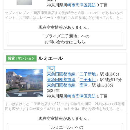
神奈川県
川崎市高津区
諏訪
３丁目
セブンイレブン 川崎高津諏訪店まで徒歩5分と近場にコンビニがあるのもポ
イント。共用部にはエレベータ・敷地内ごみ置き場などが揃っており、とて
も充実しています。付近に駅が2つある...
現在空室情報がありません。
「ブライズ二子新地」への
お問い合わせはこちら
ルミエール
賃貸 | マンション
礼0
東急田園都市線
「
二子新地
」駅 徒歩6分
東急田園都市線
「
二子玉川
」駅 徒歩12分
東急田園都市線
「
高津
」駅 徒歩13分
築32年
神奈川県
川崎市高津区
諏訪
１丁目
まいばすけっと 二子新地店まで378mです◎物件の周辺に2駅あるので移動範
囲も広がります◎外観タイル張りは、物件全体に豊かな表情を与えることが
できます◎陽当たりが良いので、洗濯物が...
現在空室情報がありません。
「ルミエール」への