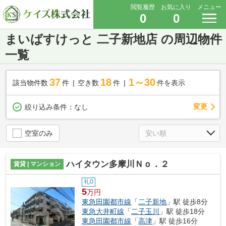
閲覧履歴
お気に入り
メニュー
0
0
まいばすけっと 二子新地店 の周辺物件
一覧
37
18
1～30
該当物件数
件
空き数
件
件を表示
変更
絞り込み条件：
なし
空室のみ
ハイタウン多摩川Ｎｏ．２
賃貸 | マンション
礼0
5
万円
東急田園都市線
「
二子新地
」駅 徒歩8分
東急大井町線
「
二子玉川
」駅 徒歩18分
東急田園都市線
「
高津
」駅 徒歩16分