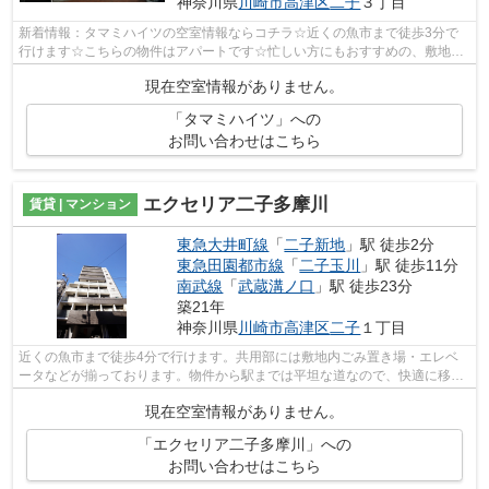
神奈川県
川崎市高津区
二子
３丁目
新着情報：タマミハイツの空室情報ならコチラ☆近くの魚市まで徒歩3分で
行けます☆こちらの物件はアパートです☆忙しい方にもおすすめの、敷地内
ごみ置き場付きの物件です☆ケイズ 本店ス...
現在空室情報がありません。
「タマミハイツ」への
お問い合わせはこちら
エクセリア二子多摩川
賃貸 | マンション
東急大井町線
「
二子新地
」駅 徒歩2分
東急田園都市線
「
二子玉川
」駅 徒歩11分
南武線
「
武蔵溝ノ口
」駅 徒歩23分
築21年
神奈川県
川崎市高津区
二子
１丁目
近くの魚市まで徒歩4分で行けます。共用部には敷地内ごみ置き場・エレベ
ータなどが揃っております。物件から駅までは平坦な道なので、快適に移動
できます。徒歩2分の位置に駅がある物...
現在空室情報がありません。
「エクセリア二子多摩川」への
お問い合わせはこちら