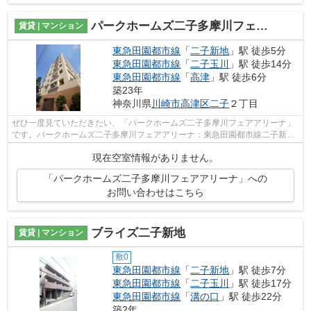
パークホームズ二子多摩川フェアアリーナ
賃貸 | マンション
東急田園都市線
「
二子新地
」駅 徒歩5分
東急田園都市線
「
二子玉川
」駅 徒歩14分
東急田園都市線
「
高津
」駅 徒歩6分
築23年
神奈川県
川崎市高津区
二子
２丁目
ぜひ一度見ていただきたい、「パークホームズ二子多摩川フェアアリーナ」
です。パークホームズ二子多摩川フェアアリーナ：東急田園都市線二子新地
駅にも近くて便利。共用部には敷地内...
現在空室情報がありません。
「パークホームズ二子多摩川フェアアリーナ」への
お問い合わせはこちら
ブライズ二子新地
賃貸 | マンション
敷0
東急田園都市線
「
二子新地
」駅 徒歩7分
東急田園都市線
「
二子玉川
」駅 徒歩17分
東急田園都市線
「
溝の口
」駅 徒歩22分
築2年