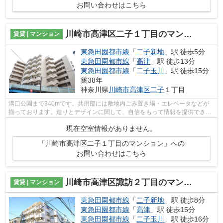
お問い合わせはこちら
川崎市高津区二子１丁目のマンション
賃貸 | マンション
東急田園都市線
「
二子新地
」駅 徒歩5分
東急田園都市線
「
高津
」駅 徒歩13分
東急田園都市線
「
二子玉川
」駅 徒歩15分
築38年
神奈川県
川崎市高津区
二子
１丁目
溝口公園まで340mです。共用部には敷地内ごみ置き場・エレベータなどが
揃っております。造りとデザインに関して、自信をもって情報を提供できる
マンションです。2駅利用可能な物件で移...
現在空室情報がありません。
「川崎市高津区二子１丁目のマンション」への
お問い合わせはこちら
川崎市高津区諏訪２丁目のマンション
賃貸 | マンション
東急田園都市線
「
二子新地
」駅 徒歩8分
東急田園都市線
「
高津
」駅 徒歩15分
東急田園都市線
「
二子玉川
」駅 徒歩16分