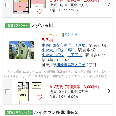
万
円
(管理費等：2,000円 )
0ヶ月
0万円
敷金
礼金
1階 / 1K / 17.20㎡
メゾン玉川
賃貸 | アパート
フリーレント
敷0
礼0
5.7
万円
東急田園都市線
「
二子新地
」駅 徒歩4分
東急大井町線
「
高津
」駅 徒歩7分
東急大井町線
「
二子玉川
」駅 徒歩13分
築34年 / 16.00㎡
神奈川県
川崎市高津区
二子
２丁目
こちらの物件はコンビニまでの距離が311mです。最上階の物件です。駅から
徒歩4分というアクセス良好な駅近物件はいかがですか。2沿線利用可能なた
め、電車利用に便利な物件です。物件...
5.7
万
円
(管理費等：3,000円 )
0ヶ月
0万円
敷金
礼金
2階 / 1K / 16.00㎡
ハイタウン多摩川№２
賃貸 | マンション