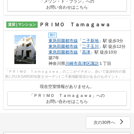
「メゾン・ド・ブラン」への
お問い合わせはこちら
ＰＲＩＭＯ Ｔａｍａｇａｗａ
賃貸 | マンション
敷0
東急田園都市線
「
二子新地
」駅 徒歩3分
東急田園都市線
「
二子玉川
」駅 徒歩12分
東急田園都市線
「
高津
」駅 徒歩10分
築7年
神奈川県
川崎市高津区
諏訪
１丁目
「ＰＲＩＭＯ Ｔａｍａｇａｗａ」のここがイチオシ。歩いて徒歩6分の場
所にFUJI GARDEN(富士ガーデン) 二子新地駅前店があるのもポイント。造
りとデザインに関して、自信をもって情報...
現在空室情報がありません。
「ＰＲＩＭＯ Ｔａｍａｇａｗａ」への
お問い合わせはこちら
次の30件へ