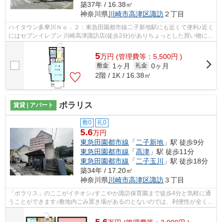
築37年 / 16.38㎡
神奈川県
川崎市高津区
諏訪
２丁目
ハイタウン多摩川Ｎｏ．２：東急田園都市線二子新地駅にも近くて便利♪近く
にはセブンイレブン 川崎高津諏訪店(徒歩2分)がありちょっとした買い物に便
利です♪こちらは初期費用をカード...
5
万
円
(管理費等：5,500円 )
1ヶ月
0ヶ月
敷金
礼金
2階 / 1K / 16.38㎡
ポラリス
賃貸 | アパート
敷0
礼0
5.6
万円
東急田園都市線
「
二子新地
」駅 徒歩9分
東急田園都市線
「
高津
」駅 徒歩11分
東急田園都市線
「
二子玉川
」駅 徒歩18分
築34年 / 17.20㎡
神奈川県
川崎市高津区
諏訪
３丁目
「ポラリス」のここがイチオシ♪すこやか諏訪保育園まで徒歩4分と気軽に通
うことができます♪敷地内ごみ置き場があるのとないのでは、利便性が全く違
います♪初期費用のカード決済ができ...
5.6