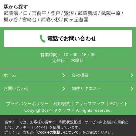
駅から探す
武蔵溝ノ口
/
宮前平
/
登戸
/
鷺沼
/
武蔵新城
/
武蔵中原
/
梶が谷
/
宮崎台
/
武蔵小杉
/
向ヶ丘遊園
電話でお問い合わせ
営業時間：
10：00～18：30
定休日：
水曜日
ホーム
会社概要
お問い合わせ
物件リクエスト
プライバシーポリシー
利用規約
アクセスマップ
PCサイト
Copyright(c) ヘヤクラウド All rights reserved.
当サイトでは、お客様の当サイト利用状況把握、サービス向上検討を目的と
して、クッキー（Cookie）を使用しています。
詳しくは、当社の
「Cookieの取扱いについて」
をご確認ください。