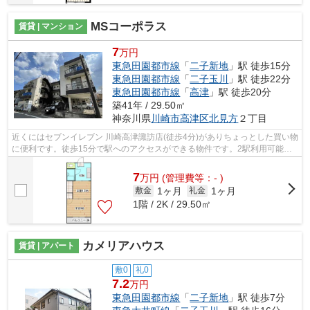
MSコーポラス
賃貸 | マンション
7
万円
東急田園都市線
「
二子新地
」駅 徒歩15分
東急田園都市線
「
二子玉川
」駅 徒歩22分
東急田園都市線
「
高津
」駅 徒歩20分
築41年 / 29.50㎡
神奈川県
川崎市高津区
北見方
２丁目
近くにはセブンイレブン 川崎高津諏訪店(徒歩4分)がありちょっとした買い物
に便利です。徒歩15分で駅へのアクセスができる物件です。2駅利用可能な
物件なので、用途や行き先に応じて経...
7
万
円
(管理費等：- )
1ヶ月
1ヶ月
敷金
礼金
1階 / 2K / 29.50㎡
カメリアハウス
賃貸 | アパート
敷0
礼0
7.2
万円
東急田園都市線
「
二子新地
」駅 徒歩7分