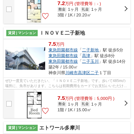
7.2
万
円
(管理費等：- )
1ヶ月
1ヶ月
敷金
礼金
3階 / 1K / 20.20㎡
ＩＮＯＶＥ二子新地
賃貸 | マンション
7.5
万円
東急田園都市線
「
二子新地
」駅 徒歩5分
東急田園都市線
「
高津
」駅 徒歩8分
東急田園都市線
「
二子玉川
」駅 徒歩14分
築2年 / 15.00㎡
神奈川県
川崎市高津区
二子
１丁目
ぜひ一度見ていただきたい、「ＩＮＯＶＥ二子新地」です。歩いて485mの
場所に、魚市があります。こちらは初期費用をカードでお支払いいただける
物件です。新しいのでこだわりの多い方...
7.5
万
円
(管理費等：5,000円 )
1ヶ月
1ヶ月
敷金
礼金
1階 / 1K / 15.00㎡
エトワール多摩川
賃貸 | マンション