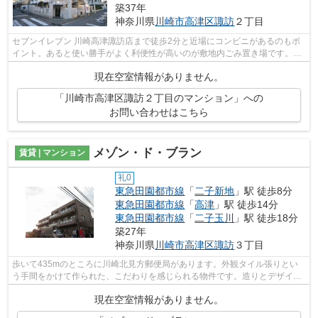
築37年
神奈川県
川崎市高津区
諏訪
２丁目
セブンイレブン 川崎高津諏訪店まで徒歩2分と近場にコンビニがあるのもポ
イント。あると使い勝手がよく利便性が高いのが敷地内ごみ置き場です。初
期費用をカードでお支払いいただける...
現在空室情報がありません。
「川崎市高津区諏訪２丁目のマンション」への
お問い合わせはこちら
メゾン・ド・ブラン
賃貸 | マンション
礼0
東急田園都市線
「
二子新地
」駅 徒歩8分
東急田園都市線
「
高津
」駅 徒歩14分
東急田園都市線
「
二子玉川
」駅 徒歩18分
築27年
神奈川県
川崎市高津区
諏訪
３丁目
歩いて435mのところに川崎北見方郵便局があります。外観タイル張りとい
う手間をかけて作られた、こだわりを感じられる物件です。造りとデザイン
に関して、自信をもって情報を提供でき...
現在空室情報がありません。