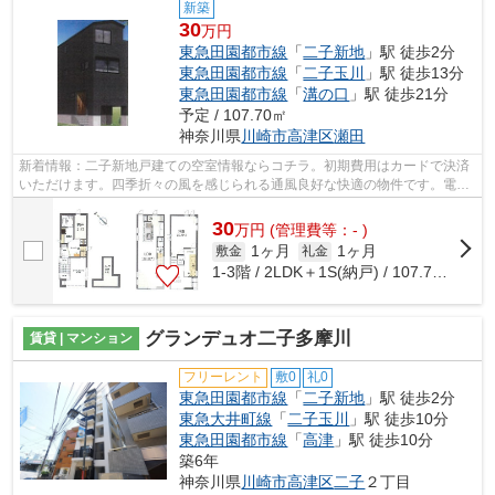
新築
30
万円
東急田園都市線
「
二子新地
」駅 徒歩2分
東急田園都市線
「
二子玉川
」駅 徒歩13分
東急田園都市線
「
溝の口
」駅 徒歩21分
予定 / 107.70㎡
神奈川県
川崎市高津区
瀬田
新着情報：二子新地戸建ての空室情報ならコチラ。初期費用はカードで決済
いただけます。四季折々の風を感じられる通風良好な快適の物件です。電車
での移動がより便利になる、2駅利用可...
30
万
円
(管理費等：- )
1ヶ月
1ヶ月
敷金
礼金
1-3階 / 2LDK＋1S(納戸) / 107.70㎡
グランデュオ二子多摩川
賃貸 | マンション
フリーレント
敷0
礼0
東急田園都市線
「
二子新地
」駅 徒歩2分
東急大井町線
「
二子玉川
」駅 徒歩10分
東急田園都市線
「
高津
」駅 徒歩10分
築6年
神奈川県
川崎市高津区
二子
２丁目