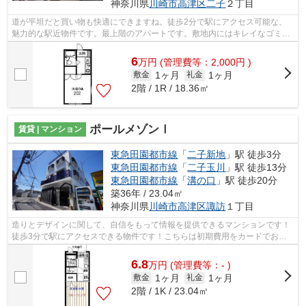
神奈川県
川崎市高津区
二子
２丁目
道が平坦だと買い物も快適にできますね。徒歩2分で駅にアクセス可能な、
魅力的な駅近物件です。最上階のアパートです。敷地内にはキレイなゴミ捨
て場も設けられています。ココ東急田園...
6
万
円
(管理費等：2,000円 )
1ヶ月
1ヶ月
敷金
礼金
2階 / 1R / 18.36㎡
ポールメゾンⅠ
賃貸 | マンション
東急田園都市線
「
二子新地
」駅 徒歩3分
東急田園都市線
「
二子玉川
」駅 徒歩13分
東急田園都市線
「
溝の口
」駅 徒歩20分
築36年 / 23.04㎡
神奈川県
川崎市高津区
諏訪
１丁目
造りとデザインに関して、自信をもって情報を提供できるマンションです！
徒歩3分で駅にアクセスできる物件です！こちらは初期費用をカードでお支
払いいただける物件です！近くに駅が2...
6.8
万
円
(管理費等：- )
1ヶ月
1ヶ月
敷金
礼金
2階 / 1K / 23.04㎡