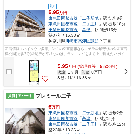
礼0
5.95
万円
東急田園都市線
「
二子新地
」駅 徒歩8分
東急田園都市線
「
二子玉川
」駅 徒歩18分
東急田園都市線
「
高津
」駅 徒歩16分
築37年 / 16.38㎡
神奈川県
川崎市高津区
諏訪
２丁目
新着情報：ハイタウン多摩川№２の空室情報ならコチラ◎最寄りの公園東高
津公園(徒歩7分)◎場所が平坦なのは、ランニングをする上で抑えたいポイン
トですね◎こちらの物件はマンションです...
5.95
万
円
(管理費等：5,500円 )
1ヶ月
0万円
敷金
礼金
3階 / 1K / 16.38㎡
プレミール二子
賃貸 | アパート
6
万円
東急田園都市線
「
二子新地
」駅 徒歩2分
東急田園都市線
「
高津
」駅 徒歩8分
東急田園都市線
「
二子玉川
」駅 徒歩12分
築22年 / 18.36㎡