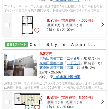
ファミリーマート 二子大通り店まで徒歩4分と近場にコンビニがあるのも
ポイント☆自宅から2駅利用できる、利便性の高い物件です☆駅まで平坦な
エリアに位置する物件で気軽に散歩できる...
8.7
万
円
(管理費等：4,000円 )
0万円
1ヶ月
敷金
礼金
2階 / 1K / 21.02㎡
Ｏｕｒ Ｓｔｙｌｅ Ａｐａｒｔｍｅｎｔ
賃貸 | アパート
9.8
万円
東急田園都市線
「
二子新地
」駅 徒歩4分
東急田園都市線
「
二子玉川
」駅 徒歩10分
東急田園都市線
「
高津
」駅 徒歩12分
築7年 / 25.58㎡
神奈川県
川崎市高津区
瀬田
魚市まで238mです♪駅が周辺に2つあるので行動範囲が広がります♪この物件
は内観も綺麗で設備も充実した、2019年築です♪夏場の電気代も安く抑えら
れる通風良好で快適な物件です♪メールア...
9.8
万
円
(管理費等：5,000円 )
1ヶ月
1ヶ月
敷金
礼金
1階 / 1R / 25.58㎡