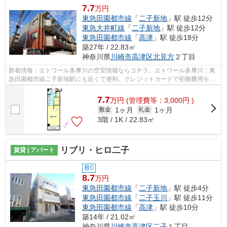
7.7
万円
東急田園都市線
「
二子新地
」駅 徒歩12分
東急大井町線
「
二子新地
」駅 徒歩12分
東急田園都市線
「
高津
」駅 徒歩18分
築27年 / 22.83㎡
神奈川県
川崎市高津区
北見方
２丁目
新着情報：エトワール多摩川の空室情報ならコチラ。エトワール多摩川：東
急田園都市線二子新地駅にも近くて便利。クレジットカードで初期費用をお
支払いいただける物件です。2駅利用可...
7.7
万
円
(管理費等：3,000円 )
1ヶ月
1ヶ月
敷金
礼金
3階 / 1K / 22.83㎡
リブリ・ヒロ二子
賃貸 | アパート
敷0
8.7
万円
東急田園都市線
「
二子新地
」駅 徒歩4分
東急田園都市線
「
二子玉川
」駅 徒歩11分
東急田園都市線
「
高津
」駅 徒歩10分
築14年 / 21.02㎡
神奈川県
川崎市高津区
二子
１丁目