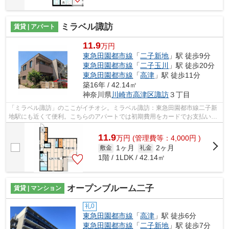
ミラベル諏訪
賃貸 | アパート
11.9
万円
東急田園都市線
「
二子新地
」駅 徒歩9分
東急田園都市線
「
二子玉川
」駅 徒歩20分
東急田園都市線
「
高津
」駅 徒歩11分
築16年 / 42.14㎡
神奈川県
川崎市高津区
諏訪
３丁目
「ミラベル諏訪」のここがイチオシ。ミラベル諏訪：東急田園都市線二子新
地駅にも近くて便利。こちらのアパートでは初期費用をカードでお支払いい
ただけます。こちらのアパートからは2...
11.9
万
円
(管理費等：4,000円 )
1ヶ月
2ヶ月
敷金
礼金
1階 / 1LDK / 42.14㎡
オープンブルーム二子
賃貸 | マンション
礼0
東急田園都市線
「
高津
」駅 徒歩6分
東急田園都市線
「
二子新地
」駅 徒歩7分