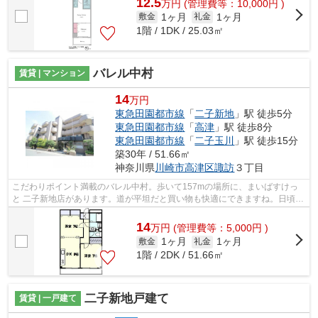
12.5
万
円
(管理費等：10,000円 )
1ヶ月
1ヶ月
敷金
礼金
1階 / 1DK / 25.03㎡
バレル中村
賃貸 | マンション
14
万円
東急田園都市線
「
二子新地
」駅 徒歩5分
東急田園都市線
「
高津
」駅 徒歩8分
東急田園都市線
「
二子玉川
」駅 徒歩15分
築30年 / 51.66㎡
神奈川県
川崎市高津区
諏訪
３丁目
こだわりポイント満載のバレル中村。歩いて157mの場所に、まいばすけっ
と 二子新地店があります。道が平坦だと買い物も快適にできますね。日頃か
ら電車をよく利用するなら2駅利用可能...
14
万
円
(管理費等：5,000円 )
1ヶ月
1ヶ月
敷金
礼金
1階 / 2DK / 51.66㎡
二子新地戸建て
賃貸 | 一戸建て