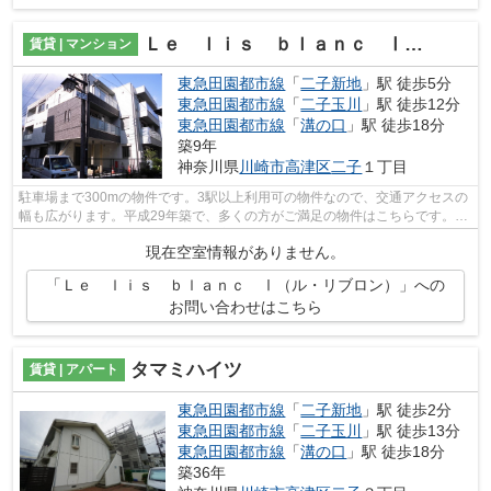
Ｌｅ ｌｉｓ ｂｌａｎｃ Ⅰ（ル・リブロン）
賃貸 | マンション
東急田園都市線
「
二子新地
」駅 徒歩5分
東急田園都市線
「
二子玉川
」駅 徒歩12分
東急田園都市線
「
溝の口
」駅 徒歩18分
築9年
神奈川県
川崎市高津区
二子
１丁目
駐車場まで300mの物件です。3駅以上利用可の物件なので、交通アクセスの
幅も広がります。平成29年築で、多くの方がご満足の物件はこちらです。家
賃10万円以下の物件をお探しのお客様に...
現在空室情報がありません。
「Ｌｅ ｌｉｓ ｂｌａｎｃ Ⅰ（ル・リブロン）」への
お問い合わせはこちら
タマミハイツ
賃貸 | アパート
東急田園都市線
「
二子新地
」駅 徒歩2分
東急田園都市線
「
二子玉川
」駅 徒歩13分
東急田園都市線
「
溝の口
」駅 徒歩18分
築36年