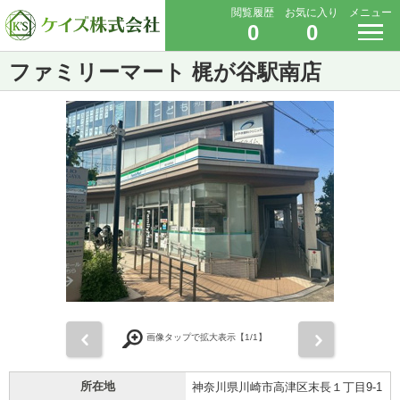
閲覧履歴
お気に入り
メニュー
0
0
ファミリーマート 梶が谷駅南店
前
次
画像タップで拡大表示【
1
/1】
所在地
神奈川県川崎市高津区末長１丁目9-1