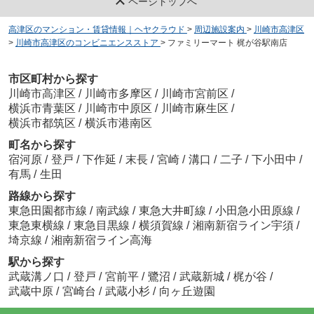
ページトップへ
高津区のマンション・賃貸情報｜ヘヤクラウド
>
周辺施設案内
>
川崎市高津区
>
川崎市高津区のコンビニエンスストア
>
ファミリーマート 梶が谷駅南店
市区町村から探す
川崎市高津区
/
川崎市多摩区
/
川崎市宮前区
/
横浜市青葉区
/
川崎市中原区
/
川崎市麻生区
/
横浜市都筑区
/
横浜市港南区
町名から探す
宿河原
/
登戸
/
下作延
/
末長
/
宮崎
/
溝口
/
二子
/
下小田中
/
有馬
/
生田
路線から探す
東急田園都市線
/
南武線
/
東急大井町線
/
小田急小田原線
/
東急東横線
/
東急目黒線
/
横須賀線
/
湘南新宿ライン宇須
/
埼京線
/
湘南新宿ライン高海
駅から探す
武蔵溝ノ口
/
登戸
/
宮前平
/
鷺沼
/
武蔵新城
/
梶が谷
/
武蔵中原
/
宮崎台
/
武蔵小杉
/
向ヶ丘遊園