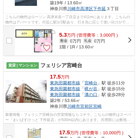
築19年 / 13.60㎡
神奈川県
川崎市高津区
下作延
３丁目
こちらの物件はローソン 高津末長一丁目店まで411mにあります。こちらの
物件はアパートです。付近に駅が2駅あり、行き先に応じて使い分けができ
ます。駅までのアクセスが良い、徒歩11...
5.3
万
円
(管理費等：3,000円 )
0万円
0万円
敷金
礼金
1階 / 1R / 13.60㎡
フェリシア宮崎台
賃貸 | マンション
17.5
万円
東急田園都市線
「
宮崎台
」駅 徒歩11分
東急田園都市線
「
梶が谷
」駅 徒歩15分
東急田園都市線
「
溝の口
」駅 徒歩28分
築2年 / 53.66㎡
神奈川県
川崎市宮前区
宮崎
新着情報：フェリシア宮崎台の空室情報ならコチラ。こちらの物件はスーパ
ー「まいばすけっと 下作延店」が500m以内にあります。共用部には敷地内
ごみ置き場・エレベータなどが揃ってお...
17.5
万
円
(管理費等：10,000円 )