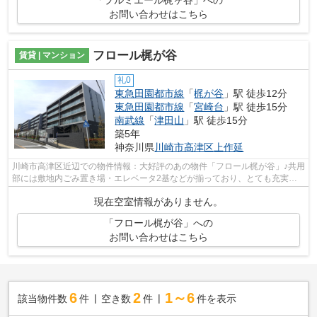
「プルミエール梶ヶ谷」への
お問い合わせはこちら
フロール梶が谷
賃貸 | マンション
礼0
東急田園都市線
「
梶が谷
」駅 徒歩12分
東急田園都市線
「
宮崎台
」駅 徒歩15分
南武線
「
津田山
」駅 徒歩15分
築5年
神奈川県
川崎市高津区
上作延
川崎市高津区近辺での物件情報：大好評のあの物件「フロール梶が谷」♪共用
部には敷地内ごみ置き場・エレベータ2基などが揃っており、とても充実し
ています♪初期費用のカード決済ができ...
現在空室情報がありません。
「フロール梶が谷」への
お問い合わせはこちら
6
2
1～6
該当物件数
件
空き数
件
件を表示