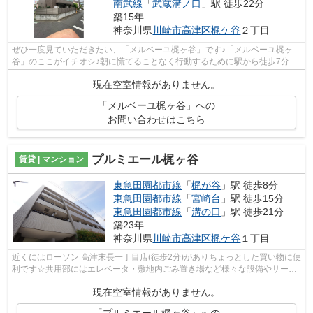
南武線
「
武蔵溝ノ口
」駅 徒歩22分
築15年
神奈川県
川崎市高津区
梶ケ谷
２丁目
ぜひ一度見ていただきたい、「メルベーユ梶ヶ谷」です♪「メルベーユ梶ヶ
谷」のここがイチオシ♪朝に慌てることなく行動するために駅から徒歩7分の
駅近マンションはいかがでしょうか♪通...
現在空室情報がありません。
「メルベーユ梶ヶ谷」への
お問い合わせはこちら
プルミエール梶ヶ谷
賃貸 | マンション
東急田園都市線
「
梶が谷
」駅 徒歩8分
東急田園都市線
「
宮崎台
」駅 徒歩15分
東急田園都市線
「
溝の口
」駅 徒歩21分
築23年
神奈川県
川崎市高津区
梶ケ谷
１丁目
近くにはローソン 高津末長一丁目店(徒歩2分)がありちょっとした買い物に便
利です☆共用部にはエレベータ・敷地内ごみ置き場など様々な設備やサービ
スが揃っているので便利です☆2駅利用...
現在空室情報がありません。