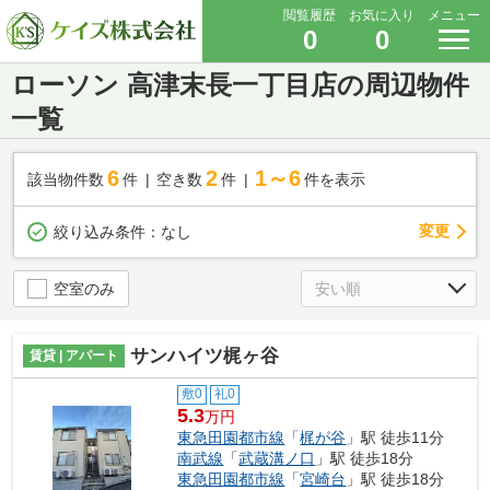
閲覧履歴
お気に入り
メニュー
0
0
ローソン 高津末長一丁目店の周辺物件
一覧
6
2
1～6
該当物件数
件
空き数
件
件を表示
変更
絞り込み条件：
なし
空室のみ
サンハイツ梶ヶ谷
賃貸 | アパート
敷0
礼0
5.3
万円
東急田園都市線
「
梶が谷
」駅 徒歩11分
南武線
「
武蔵溝ノ口
」駅 徒歩18分
東急田園都市線
「
宮崎台
」駅 徒歩18分