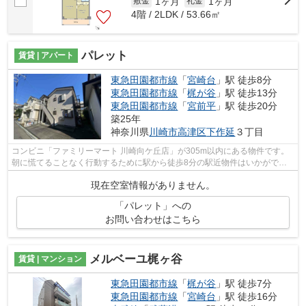
1ヶ月
1ヶ月
敷金
礼金
4階 / 2LDK / 53.66㎡
パレット
賃貸 | アパート
東急田園都市線
「
宮崎台
」駅 徒歩8分
東急田園都市線
「
梶が谷
」駅 徒歩13分
東急田園都市線
「
宮前平
」駅 徒歩20分
築25年
神奈川県
川崎市高津区
下作延
３丁目
コンビニ「ファミリーマート 川崎向ケ丘店」が305m以内にある物件です。
朝に慌てることなく行動するために駅から徒歩8分の駅近物件はいかがでし
ょうか。2駅利用できる場所にあり、行き...
現在空室情報がありません。
「パレット」への
お問い合わせはこちら
メルベーユ梶ヶ谷
賃貸 | マンション
東急田園都市線
「
梶が谷
」駅 徒歩7分
東急田園都市線
「
宮崎台
」駅 徒歩16分