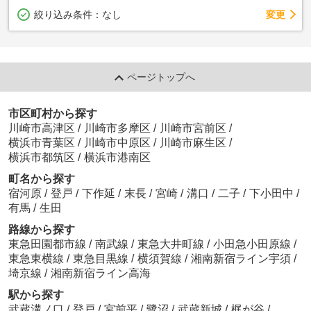
変更
絞り込み条件：
なし
ページトップへ
市区町村から探す
川崎市高津区
/
川崎市多摩区
/
川崎市宮前区
/
横浜市青葉区
/
川崎市中原区
/
川崎市麻生区
/
横浜市都筑区
/
横浜市港南区
町名から探す
宿河原
/
登戸
/
下作延
/
末長
/
宮崎
/
溝口
/
二子
/
下小田中
/
有馬
/
生田
路線から探す
東急田園都市線
/
南武線
/
東急大井町線
/
小田急小田原線
/
東急東横線
/
東急目黒線
/
横須賀線
/
湘南新宿ライン宇須
/
埼京線
/
湘南新宿ライン高海
駅から探す
武蔵溝ノ口
/
登戸
/
宮前平
/
鷺沼
/
武蔵新城
/
梶が谷
/