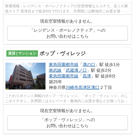
新着情報：レジデンス・ポーレノクティアの空室情報ならコチラ。近くの東
急ストア 高津店まで徒歩6分で行けます。共用部には敷地内ごみ置き場・エ
レベータなどが備わっておりとても充...
現在空室情報がありません。
「レジデンス・ポーレノクティア」への
お問い合わせはこちら
ポップ・ヴィレッジ
賃貸 | マンション
東急田園都市線
「
溝の口
」駅 徒歩1分
南武線
「
武蔵溝ノ口
」駅 徒歩2分
東急田園都市線
「
高津
」駅 徒歩8分
築25年
神奈川県
川崎市高津区
溝口
２丁目
こだわりポイント満載のポップ・ヴィレッジ。「ポップ・ヴィレッジ」のこ
こがイチオシ。共用部にはエレベータ・敷地内ごみ置き場などが揃ってお
り、とても充実しています。近くに始発...
現在空室情報がありません。
「ポップ・ヴィレッジ」への
お問い合わせはこちら