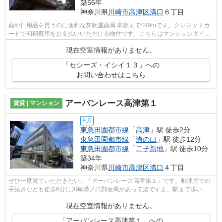
築56年
神奈川県
川崎市高津区
溝口
６丁目
薬や日用品を買うのに便利な灰吹屋薬局 本部まで499mです。クレジットカ
ードで初期費用をお支払いいただける物件です。こちらはマンションタイプ
になります。利便性が高くお問い合わせ...
現在空室情報がありません。
「セシーズ・イシイ１３」への
お問い合わせはこちら
アーバンレース高津第１
賃貸 | マンション
礼0
東急田園都市線
「
高津
」駅 徒歩2分
東急田園都市線
「
溝の口
」駅 徒歩12分
東急田園都市線
「
二子新地
」駅 徒歩10分
築34年
神奈川県
川崎市高津区
溝口
４丁目
ぜひ一度見ていただきたい、「アーバンレース高津第１」です。郵便局での
手続きなども徒歩6分に川崎溝ノ口郵便局があって楽ですよ。駅まで歩いて
アクセスできる、徒歩2分の距離に立地...
現在空室情報がありません。
「アーバンレース高津第１」への