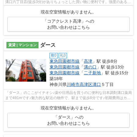
溝口六丁目店(徒歩3分)がありちょっとした買い物に便利です。強度のある外
観タイル張りは、外面の耐久性にも優...
現在空室情報がありません。
「コアクレスト高津」への
お問い合わせはこちら
ダース
賃貸 | マンション
敷0
礼0
東急田園都市線
「
高津
」駅 徒歩8分
東急田園都市線
「
溝の口
」駅 徒歩13分
東急田園都市線
「
二子新地
」駅 徒歩15分
築18年
神奈川県
川崎市高津区
溝口
５丁目
「ダース」のここがイチオシ♪薬や日用品を買うのに便利な日本調剤溝口薬局
まで491mです♪魅力的な駅近の物件で、駅まで徒歩8分です♪初期費用はカー
ドで決済いただけます♪ケイズ 本店ス...
現在空室情報がありません。
「ダース」への
お問い合わせはこちら