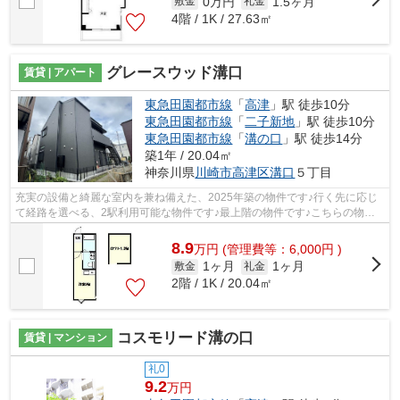
0万円
1.5ヶ月
敷金
礼金
4階 / 1K / 27.63㎡
グレースウッド溝口
賃貸 | アパート
東急田園都市線
「
高津
」駅 徒歩10分
東急田園都市線
「
二子新地
」駅 徒歩10分
東急田園都市線
「
溝の口
」駅 徒歩14分
築1年 / 20.04㎡
神奈川県
川崎市高津区
溝口
５丁目
充実の設備と綺麗な室内を兼ね備えた、2025年築の物件です♪行く先に応じ
て経路を選べる、2駅利用可能な物件です♪最上階の物件です♪こちらの物件
はアパートです♪丁寧かつ迅速な対応がモ...
8.9
万
円
(管理費等：6,000円 )
1ヶ月
1ヶ月
敷金
礼金
2階 / 1K / 20.04㎡
コスモリード溝の口
賃貸 | マンション
礼0
9.2
万円