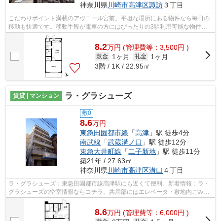
神奈川県
川崎市高津区
諏訪
３丁目
こだわりポイント満載のアヴニール宮前。平坦な場所にある物件なら毎日の
移動も快適です。移動手段が電車の方にはぴったりの3駅利用可能な物件で
す。こちらの物件では初期費用をカード...
8.2
万
円
(管理費等：3,500円 )
1ヶ月
1ヶ月
敷金
礼金
3階 / 1K / 22.95㎡
ラ・グラシューズ
賃貸 | マンション
敷0
8.6
万円
東急田園都市線
「
高津
」駅 徒歩4分
南武線
「
武蔵溝ノ口
」駅 徒歩12分
東急大井町線
「
二子新地
」駅 徒歩11分
築21年 / 27.63㎡
神奈川県
川崎市高津区
溝口
４丁目
ラ・グラシューズ：東急田園都市線高津駅にも近くて便利。新着情報：ラ・
グラシューズの空室情報ならコチラ。共用部にはエレベータ・敷地内ごみ置
き場などが備わっておりとても充実し...
8.6
万
円
(管理費等：6,000円 )