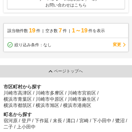
お問い合わせはこちら
19
7
1～19
該当物件数
件
空き数
件
件を表示
変更
絞り込み条件：
なし
ページトップへ
市区町村から探す
川崎市高津区
/
川崎市多摩区
/
川崎市宮前区
/
横浜市青葉区
/
川崎市中原区
/
川崎市麻生区
/
横浜市都筑区
/
横浜市旭区
/
横浜市港南区
町名から探す
宿河原
/
登戸
/
下作延
/
末長
/
溝口
/
宮崎
/
下小田中
/
鷺沼
/
二子
/
上小田中