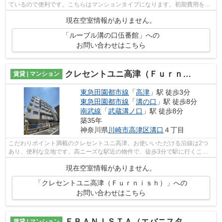
ているので便利です。こちらはマンションタイプになります。初期費用をカ
ードでお支払いいただけるので、カー...
現在空室情報がありません。
「ルーブル溝の口伍番館」への
お問い合わせはこちら
クレセントユニ高津（Ｆｕｒｎｉｓｈ）
賃貸 | マンション
東急田園都市線
「
高津
」駅 徒歩3分
東急田園都市線
「
溝の口
」駅 徒歩8分
南武線
「
武蔵溝ノ口
」駅 徒歩8分
築35年
神奈川県
川崎市高津区
溝口
４丁目
こだわりポイント満載のクレセントユニ高津。お使いいただける沿線は2つ
あり、便利な立地です。高ニーズな駅近の物件で、徒歩3分で駅に行くこと
ができます。こちらはマンションタイプ...
現在空室情報がありません。
「クレセントユニ高津（Ｆｕｒｎｉｓｈ）」への
お問い合わせはこちら
ＥＢＡＮＩＳＴＡ（エバニスタ）溝の口
賃貸 | マンション