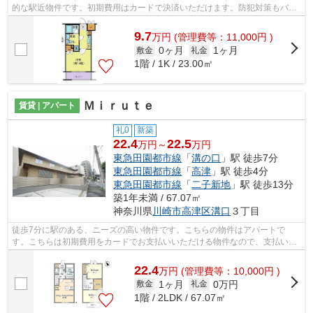
的な駅近物件です。初期費用はカードで決済いただけます。防犯対策もバッ
チリなマンションタイプの物件です。東...
9.7
万
円
(管理費等：11,000円 )
0ヶ月
1ヶ月
敷金
礼金
1階 / 1K / 23.00㎡
Ｍｉｒｕｔｅ
賃貸 | アパート
礼0
新築
22.4
22.5
万円～
万円
東急田園都市線
「
溝の口
」駅 徒歩7分
東急田園都市線
「
高津
」駅 徒歩4分
東急田園都市線
「
二子新地
」駅 徒歩13分
築1年未満 / 67.07㎡
神奈川県
川崎市高津区
溝口
３丁目
徒歩7分に駅のある、ニーズの高い物件です。こちらの物件はアパートで
す。こちらは初期費用をカードでお支払いいただける物件なので、支払い手
続きの手間が省けます。日頃から電車をよ...
22.4
万
円
(管理費等：10,000円 )
1ヶ月
0万円
敷金
礼金
1階 / 2LDK / 67.07㎡