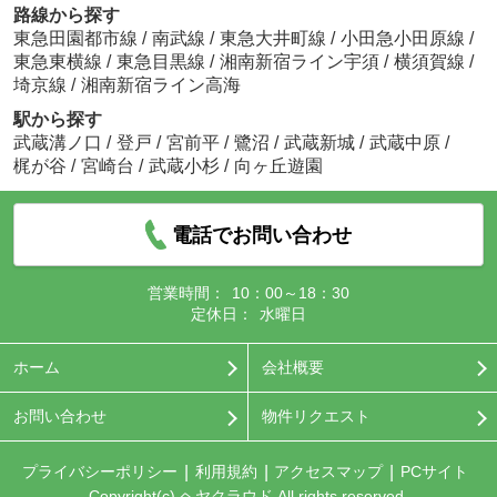
路線から探す
東急田園都市線
/
南武線
/
東急大井町線
/
小田急小田原線
/
東急東横線
/
東急目黒線
/
湘南新宿ライン宇須
/
横須賀線
/
埼京線
/
湘南新宿ライン高海
駅から探す
武蔵溝ノ口
/
登戸
/
宮前平
/
鷺沼
/
武蔵新城
/
武蔵中原
/
梶が谷
/
宮崎台
/
武蔵小杉
/
向ヶ丘遊園
電話でお問い合わせ
営業時間：
10：00～18：30
定休日：
水曜日
ホーム
会社概要
お問い合わせ
物件リクエスト
プライバシーポリシー
利用規約
アクセスマップ
PCサイト
Copyright(c) ヘヤクラウド All rights reserved.