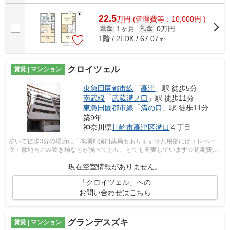
22.5
万
円
(管理費等：10,000円 )
1ヶ月
0万円
敷金
礼金
1階 / 2LDK / 67.07㎡
クロイツェル
賃貸 | マンション
東急田園都市線
「
高津
」駅 徒歩5分
南武線
「
武蔵溝ノ口
」駅 徒歩11分
東急田園都市線
「
溝の口
」駅 徒歩11分
築9年
神奈川県
川崎市高津区
溝口
４丁目
歩いて徒歩3分の場所に日本調剤溝口薬局もあります☆共用部にはエレベー
タ・敷地内ごみ置き場などが揃っており、とても充実しています☆初期費用
をカードでお支払いいただけるので、カー...
現在空室情報がありません。
「クロイツェル」への
お問い合わせはこちら
グランデスズキ
賃貸 | マンション