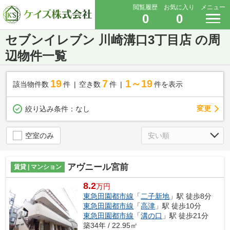
閲覧履歴
お気に入り
メニュー
0
0
セブンイレブン 川崎溝口3丁目店 の周
辺物件一覧
19
7
1～19
該当物件数
件
空き数
件
件を表示
変更
絞り込み条件：
なし
空室のみ
アヴニール宮前
賃貸 | マンション
8.2
万円
東急田園都市線
「
二子新地
」駅 徒歩8分
東急田園都市線
「
高津
」駅 徒歩10分
東急田園都市線
「
溝の口
」駅 徒歩21分
築34年 / 22.95㎡