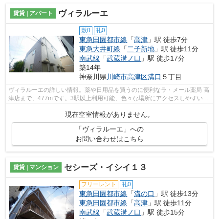
ヴィラルーエ
賃貸 | アパート
敷0
礼0
東急田園都市線
「
高津
」駅 徒歩7分
東急大井町線
「
二子新地
」駅 徒歩11分
南武線
「
武蔵溝ノ口
」駅 徒歩17分
築14年
神奈川県
川崎市高津区
溝口
５丁目
ヴィラルーエの詳しい情報。薬や日用品を買うのに便利なラ・メール薬局 高
津店まで、477mです。3駅以上利用可能、色々な場所にアクセスしやすい物
件です。使い勝手の良いアパートでイ...
現在空室情報がありません。
「ヴィラルーエ」への
お問い合わせはこちら
セシーズ・イシイ１３
賃貸 | マンション
フリーレント
礼0
東急田園都市線
「
溝の口
」駅 徒歩13分
東急田園都市線
「
高津
」駅 徒歩11分
南武線
「
武蔵溝ノ口
」駅 徒歩15分