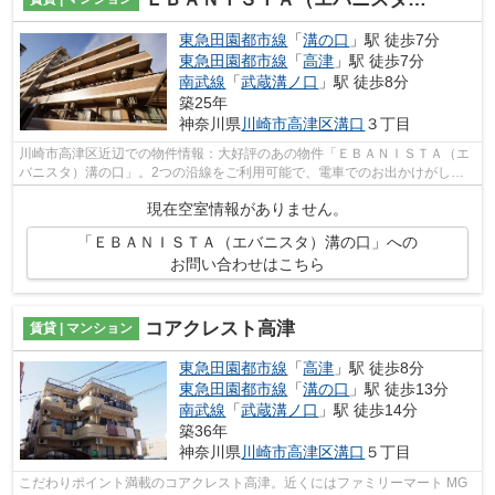
東急田園都市線
「
溝の口
」駅 徒歩7分
東急田園都市線
「
高津
」駅 徒歩7分
南武線
「
武蔵溝ノ口
」駅 徒歩8分
築25年
神奈川県
川崎市高津区
溝口
３丁目
川崎市高津区近辺での物件情報：大好評のあの物件「ＥＢＡＮＩＳＴＡ（エ
バニスタ）溝の口」。2つの沿線をご利用可能で、電車でのお出かけがしや
すい立地です。駅から徒歩7分の物件で...
現在空室情報がありません。
「ＥＢＡＮＩＳＴＡ（エバニスタ）溝の口」への
お問い合わせはこちら
コアクレスト高津
賃貸 | マンション
東急田園都市線
「
高津
」駅 徒歩8分
東急田園都市線
「
溝の口
」駅 徒歩13分
南武線
「
武蔵溝ノ口
」駅 徒歩14分
築36年
神奈川県
川崎市高津区
溝口
５丁目
こだわりポイント満載のコアクレスト高津。近くにはファミリーマート MG