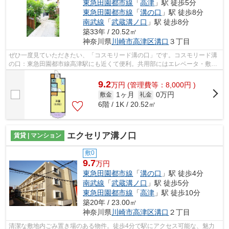
東急田園都市線
「
高津
」駅 徒歩5分
東急田園都市線
「
溝の口
」駅 徒歩8分
南武線
「
武蔵溝ノ口
」駅 徒歩8分
築33年 / 20.52㎡
神奈川県
川崎市高津区
溝口
３丁目
ぜひ一度見ていただきたい、「コスモリード溝の口」です。コスモリード溝
の口：東急田園都市線高津駅にも近くて便利。共用部にはエレベータ・敷地
内ごみ置き場などが揃っており、とて...
9.2
万
円
(管理費等：8,000円 )
1ヶ月
0万円
敷金
礼金
6階 / 1K / 20.52㎡
エクセリア溝ノ口
賃貸 | マンション
敷0
9.7
万円
東急田園都市線
「
溝の口
」駅 徒歩4分
南武線
「
武蔵溝ノ口
」駅 徒歩5分
東急田園都市線
「
高津
」駅 徒歩10分
築20年 / 23.00㎡
神奈川県
川崎市高津区
溝口
２丁目
清潔な敷地内ごみ置き場のある物件。徒歩4分で駅にアクセス可能な、魅力