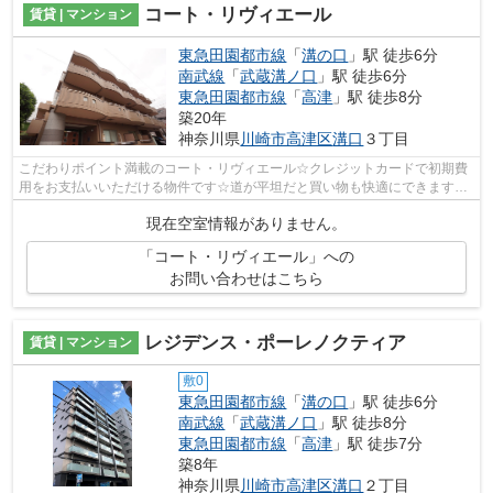
コート・リヴィエール
賃貸 | マンション
東急田園都市線
「
溝の口
」駅 徒歩6分
南武線
「
武蔵溝ノ口
」駅 徒歩6分
東急田園都市線
「
高津
」駅 徒歩8分
築20年
神奈川県
川崎市高津区
溝口
３丁目
こだわりポイント満載のコート・リヴィエール☆クレジットカードで初期費
用をお支払いいただける物件です☆道が平坦だと買い物も快適にできますね
☆外壁にはタイルが張られてあり、印象的...
現在空室情報がありません。
「コート・リヴィエール」への
お問い合わせはこちら
レジデンス・ポーレノクティア
賃貸 | マンション
敷0
東急田園都市線
「
溝の口
」駅 徒歩6分
南武線
「
武蔵溝ノ口
」駅 徒歩8分
東急田園都市線
「
高津
」駅 徒歩7分
築8年
神奈川県
川崎市高津区
溝口
２丁目