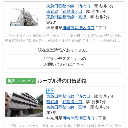
東急田園都市線
「
溝の口
」駅 徒歩5分
南武線
「
武蔵溝ノ口
」駅 徒歩5分
東急田園都市線
「
高津
」駅 徒歩7分
築28年
神奈川県
川崎市高津区
溝口
２丁目
こだわりポイント満載のグランデスズキ。薬や日用品を買うのに便利な灰吹
屋薬局本部まで249mです。外観タイル張りの物件です。こちらの物件はマ
ンションです。川崎市高津区エリアと東...
現在空室情報がありません。
「グランデスズキ」への
お問い合わせはこちら
ルーブル溝の口伍番館
賃貸 | マンション
敷0
東急田園都市線
「
溝の口
」駅 徒歩7分
南武線
「
武蔵溝ノ口
」駅 徒歩7分
東急田園都市線
「
高津
」駅 徒歩8分
築7年
神奈川県
川崎市高津区
溝口
３丁目
共用部にはエレベータ・敷地内ごみ置き場など様々な設備やサービスが揃っ