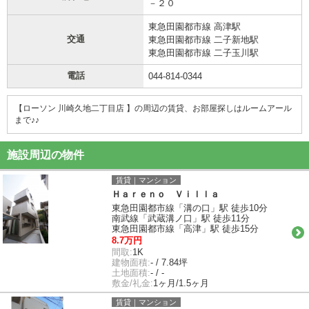
－２０
東急田園都市線 高津駅
交通
東急田園都市線 二子新地駅
東急田園都市線 二子玉川駅
電話
044-814-0344
【ローソン 川崎久地二丁目店 】の周辺の賃貸、お部屋探しは
ルームアール
まで♪♪
施設周辺の物件
賃貸｜マンション
Ｈａｒｅｎｏ Ｖｉｌｌａ
東急田園都市線「溝の口」駅 徒歩10分
南武線「武蔵溝ノ口」駅 徒歩11分
東急田園都市線「高津」駅 徒歩15分
8.7万円
間取:
1K
建物面積:
- / 7.84坪
土地面積:
- / -
敷金/礼金:
1ヶ月/1.5ヶ月
賃貸｜マンション