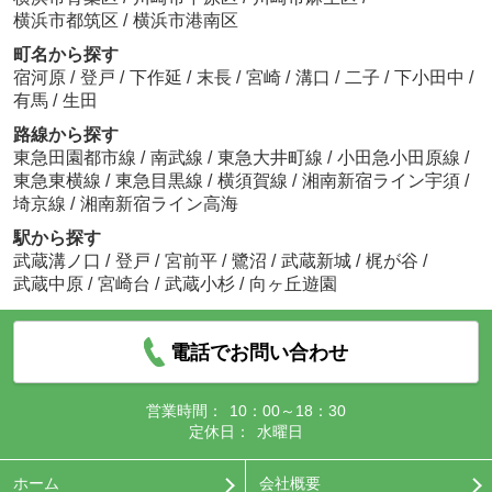
横浜市都筑区
/
横浜市港南区
町名から探す
宿河原
/
登戸
/
下作延
/
末長
/
宮崎
/
溝口
/
二子
/
下小田中
/
有馬
/
生田
路線から探す
東急田園都市線
/
南武線
/
東急大井町線
/
小田急小田原線
/
東急東横線
/
東急目黒線
/
横須賀線
/
湘南新宿ライン宇須
/
埼京線
/
湘南新宿ライン高海
駅から探す
武蔵溝ノ口
/
登戸
/
宮前平
/
鷺沼
/
武蔵新城
/
梶が谷
/
武蔵中原
/
宮崎台
/
武蔵小杉
/
向ヶ丘遊園
電話でお問い合わせ
営業時間：
10：00～18：30
定休日：
水曜日
ホーム
会社概要