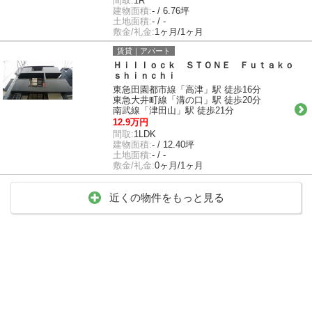
間取:
1R
建物面積:
- / 6.76坪
土地面積:
- / -
敷金/礼金:
1ヶ月/1ヶ月
賃貸｜アパート
Ｈｉｌｌｏｃｋ ＳＴＯＮＥ Ｆｕｔａｋｏ
ｓｈｉｎｃｈｉ
東急田園都市線「高津」駅 徒歩16分
東急大井町線「溝の口」駅 徒歩20分
南武線「津田山」駅 徒歩21分
12.9万円
間取:
1LDK
建物面積:
- / 12.40坪
土地面積:
- / -
敷金/礼金:
0ヶ月/1ヶ月
近くの物件をもっと見る