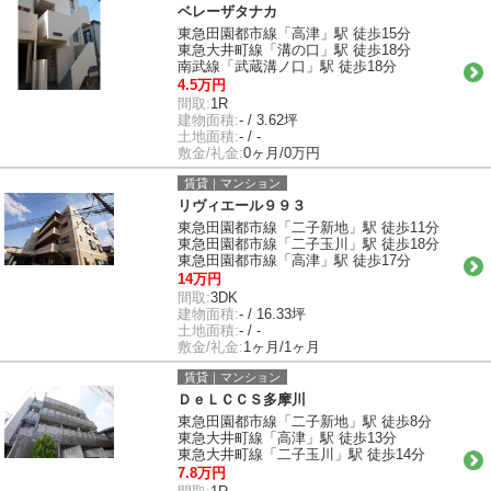
ベレーザタナカ
東急田園都市線「高津」駅 徒歩15分
東急大井町線「溝の口」駅 徒歩18分
南武線「武蔵溝ノ口」駅 徒歩18分
4.5万円
間取:
1R
建物面積:
- / 3.62坪
土地面積:
- / -
敷金/礼金:
0ヶ月/0万円
賃貸｜マンション
リヴィエール９９３
東急田園都市線「二子新地」駅 徒歩11分
東急田園都市線「二子玉川」駅 徒歩18分
東急田園都市線「高津」駅 徒歩17分
14万円
間取:
3DK
建物面積:
- / 16.33坪
土地面積:
- / -
敷金/礼金:
1ヶ月/1ヶ月
賃貸｜マンション
ＤｅＬＣＣＳ多摩川
東急田園都市線「二子新地」駅 徒歩8分
東急大井町線「高津」駅 徒歩13分
東急大井町線「二子玉川」駅 徒歩14分
7.8万円