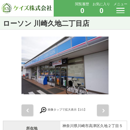
閲覧履歴
お気に入り
メニュー
0
0
ローソン 川崎久地二丁目店
前
次
画像タップで拡大表示【
1
/1】
神奈川県川崎市高津区久地２丁目５
所在地