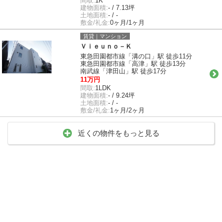
間取:
1K
建物面積:
- / 7.13坪
土地面積:
- / -
敷金/礼金:
0ヶ月/1ヶ月
賃貸｜マンション
Ｖｉｅｕｎｏ－Ｋ
東急田園都市線「溝の口」駅 徒歩11分
東急田園都市線「高津」駅 徒歩13分
南武線「津田山」駅 徒歩17分
11万円
間取:
1LDK
建物面積:
- / 9.24坪
土地面積:
- / -
敷金/礼金:
1ヶ月/2ヶ月
近くの物件をもっと見る