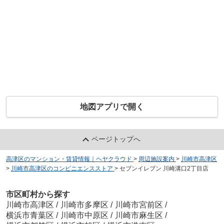
地図アプリで開く
ページトップへ
高津区のマンション・賃貸情報｜ヘヤクラウド
>
周辺施設案内
>
川崎市高津区
>
川崎市高津区のコンビニエンスストア
>
セブンイレブン 川崎溝口2丁目店
市区町村から探す
川崎市高津区
/
川崎市多摩区
/
川崎市宮前区
/
横浜市青葉区
/
川崎市中原区
/
川崎市麻生区
/