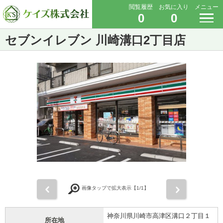
閲覧履歴
お気に入り
メニュー
0
0
セブンイレブン 川崎溝口2丁目店
前
次
画像タップで拡大表示【
1
/1】
神奈川県川崎市高津区溝口２丁目１
所在地