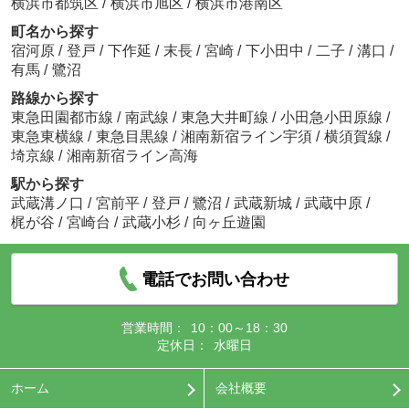
横浜市都筑区
/
横浜市旭区
/
横浜市港南区
町名から探す
宿河原
/
登戸
/
下作延
/
末長
/
宮崎
/
下小田中
/
二子
/
溝口
/
有馬
/
鷺沼
路線から探す
東急田園都市線
/
南武線
/
東急大井町線
/
小田急小田原線
/
東急東横線
/
東急目黒線
/
湘南新宿ライン宇須
/
横須賀線
/
埼京線
/
湘南新宿ライン高海
駅から探す
武蔵溝ノ口
/
宮前平
/
登戸
/
鷺沼
/
武蔵新城
/
武蔵中原
/
梶が谷
/
宮崎台
/
武蔵小杉
/
向ヶ丘遊園
電話でお問い合わせ
営業時間：
10：00～18：30
定休日：
水曜日
ホーム
会社概要