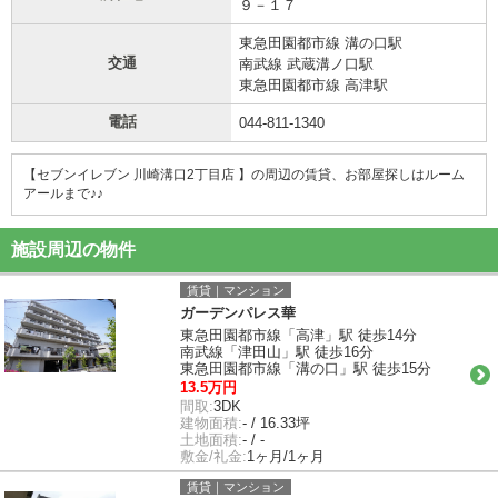
９－１７
東急田園都市線 溝の口駅
交通
南武線 武蔵溝ノ口駅
東急田園都市線 高津駅
電話
044-811-1340
【セブンイレブン 川崎溝口2丁目店 】の周辺の賃貸、お部屋探しは
ルーム
アールまで♪♪
施設周辺の物件
賃貸｜マンション
ガーデンパレス華
東急田園都市線「高津」駅 徒歩14分
南武線「津田山」駅 徒歩16分
東急田園都市線「溝の口」駅 徒歩15分
13.5万円
間取:
3DK
建物面積:
- / 16.33坪
土地面積:
- / -
敷金/礼金:
1ヶ月/1ヶ月
賃貸｜マンション