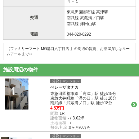
４－１
東急田園都市線 高津駅
交通
南武線 武蔵溝ノ口駅
南武線 津田山駅
電話
044-820-8292
【ファミリーマート MG溝口六丁目店 】の周辺の賃貸、お部屋探しは
ルー
ムアールまで♪♪
施設周辺の物件
賃貸｜マンション
ベレーザタナカ
東急田園都市線「高津」駅 徒歩15分
東急大井町線「溝の口」駅 徒歩18分
南武線「武蔵溝ノ口」駅 徒歩18分
4.5万円
間取:
1R
建物面積:
- / 3.62坪
土地面積:
- / -
敷金/礼金:
0ヶ月/0万円
賃貸｜マンション