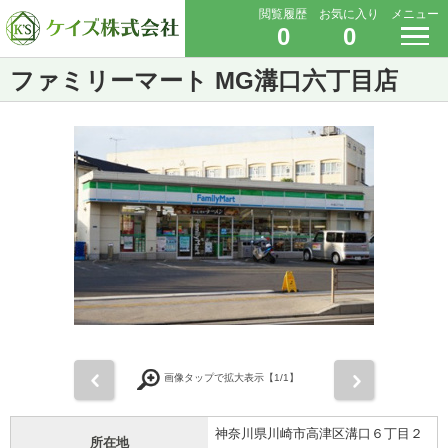
閲覧履歴
お気に入り
メニュー
0
0
ファミリーマート MG溝口六丁目店
前
次
画像タップで拡大表示【
1
/1】
神奈川県川崎市高津区溝口６丁目２
所在地