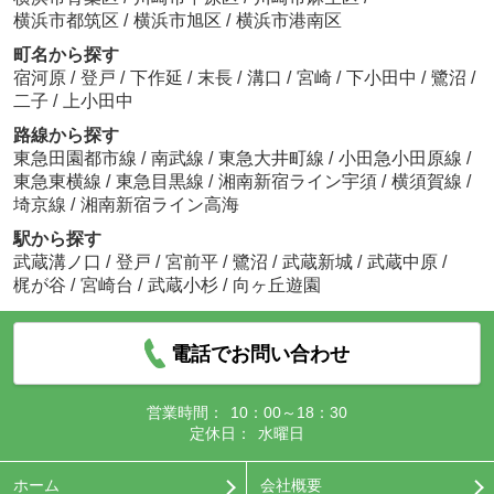
横浜市都筑区
/
横浜市旭区
/
横浜市港南区
町名から探す
宿河原
/
登戸
/
下作延
/
末長
/
溝口
/
宮崎
/
下小田中
/
鷺沼
/
二子
/
上小田中
路線から探す
東急田園都市線
/
南武線
/
東急大井町線
/
小田急小田原線
/
東急東横線
/
東急目黒線
/
湘南新宿ライン宇須
/
横須賀線
/
埼京線
/
湘南新宿ライン高海
駅から探す
武蔵溝ノ口
/
登戸
/
宮前平
/
鷺沼
/
武蔵新城
/
武蔵中原
/
梶が谷
/
宮崎台
/
武蔵小杉
/
向ヶ丘遊園
電話でお問い合わせ
営業時間：
10：00～18：30
定休日：
水曜日
ホーム
会社概要