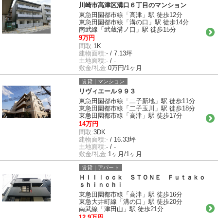
川崎市高津区溝口６丁目のマンション
東急田園都市線「高津」駅 徒歩12分
東急田園都市線「溝の口」駅 徒歩14分
南武線「武蔵溝ノ口」駅 徒歩15分
9万円
間取:
1K
建物面積:
- / 7.13坪
土地面積:
- / -
敷金/礼金:
0万円/1ヶ月
賃貸｜マンション
リヴィエール９９３
東急田園都市線「二子新地」駅 徒歩11分
東急田園都市線「二子玉川」駅 徒歩18分
東急田園都市線「高津」駅 徒歩17分
14万円
間取:
3DK
建物面積:
- / 16.33坪
土地面積:
- / -
敷金/礼金:
1ヶ月/1ヶ月
賃貸｜アパート
Ｈｉｌｌｏｃｋ ＳＴＯＮＥ Ｆｕｔａｋｏ
ｓｈｉｎｃｈｉ
東急田園都市線「高津」駅 徒歩16分
東急大井町線「溝の口」駅 徒歩20分
南武線「津田山」駅 徒歩21分
12.9万円