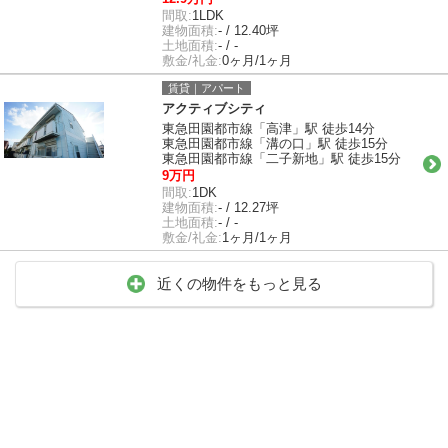
間取:
1LDK
建物面積:
- / 12.40坪
土地面積:
- / -
敷金/礼金:
0ヶ月/1ヶ月
賃貸｜アパート
アクティブシティ
東急田園都市線「高津」駅 徒歩14分
東急田園都市線「溝の口」駅 徒歩15分
東急田園都市線「二子新地」駅 徒歩15分
9万円
間取:
1DK
建物面積:
- / 12.27坪
土地面積:
- / -
敷金/礼金:
1ヶ月/1ヶ月
近くの物件をもっと見る