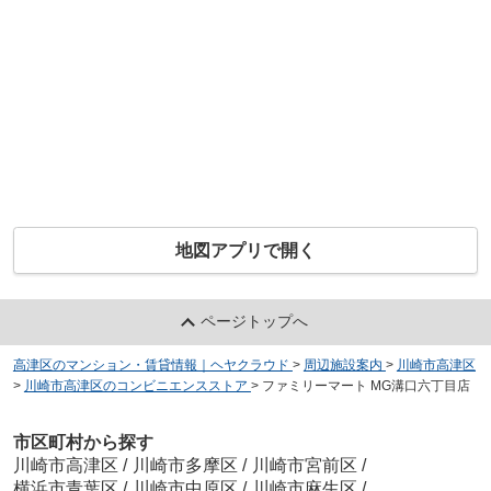
地図アプリで開く
ページトップへ
高津区のマンション・賃貸情報｜ヘヤクラウド
>
周辺施設案内
>
川崎市高津区
>
川崎市高津区のコンビニエンスストア
>
ファミリーマート MG溝口六丁目店
市区町村から探す
川崎市高津区
/
川崎市多摩区
/
川崎市宮前区
/
横浜市青葉区
/
川崎市中原区
/
川崎市麻生区
/