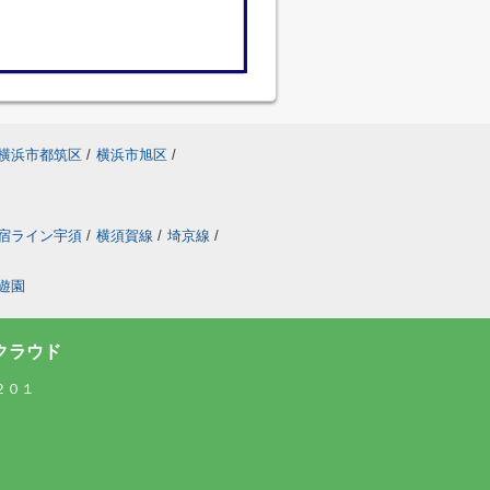
横浜市都筑区
/
横浜市旭区
/
宿ライン宇須
/
横須賀線
/
埼京線
/
遊園
クラウド
２０１