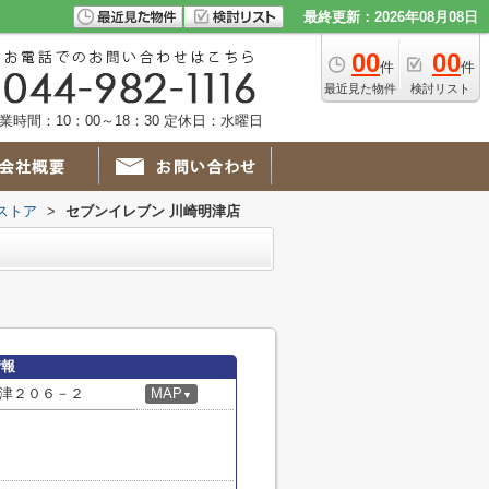
最終更新：2026年08月08日
00
00
件
件
最近見た物件
検討リスト
業時間：10：00～18：30 定休日：水曜日
ストア
>
セブンイレブン 川崎明津店
情報
津２０６－２
MAP
▼