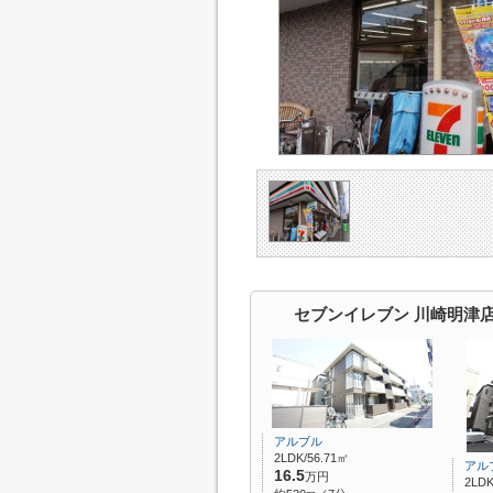
セブンイレブン 川崎明津店
アルブル
2LDK/56.71㎡
アル
16.5
万円
2LDK