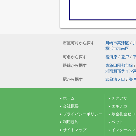
市区町村から探す
川崎市高津区
/
横浜市港南区
町名から探す
宿河原
/
登戸
/
路線から探す
東急田園都市線
/
湘南新宿ライン
駅から探す
武蔵溝ノ口
/
登
ホーム
チクアサ
会社概要
エキチカ
プライバシーポリシー
敷金礼金ゼロ
利用規約
ペット
サイトマップ
インターネッ