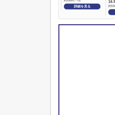
約530m／7分
16.
詳細を見る
約53