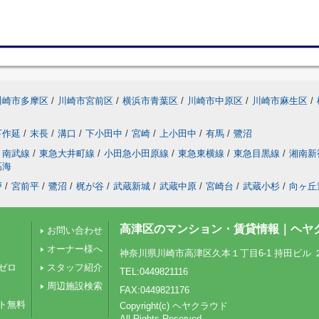
川崎市多摩区
/
川崎市宮前区
/
横浜市青葉区
/
川崎市中原区
/
川崎市麻生区
/
下作延
/
末長
/
溝口
/
下小田中
/
宮崎
/
上小田中
/
有馬
/
鷺沼
南武線
/
東急大井町線
/
小田急小田原線
/
東急東横線
/
東急目黒線
/
湘南新
高海
戸
/
宮前平
/
鷺沼
/
梶が谷
/
武蔵新城
/
武蔵中原
/
宮崎台
/
武蔵小杉
/
向ヶ丘
高津区のマンション・賃貸情報｜ヘヤ
お問い合わせ
オーナー様へ
神奈川県川崎市高津区久本１丁目6-1 持田ビル 
ゼロ
スタッフ紹介
TEL:0449821116
周辺施設検索
FAX:0449821176
ト無料
Copyright(c) ヘヤクラウド
All Rights Reserved.