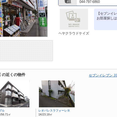
電話
044-797-6860
【セブンイレ
お部屋探しは
ヘヤクラウドケイズ
 の近くの物件
セブンイレブン 
ブル
レオパレスラフォーレⅢ
/56.71㎡
1K/23.18㎡