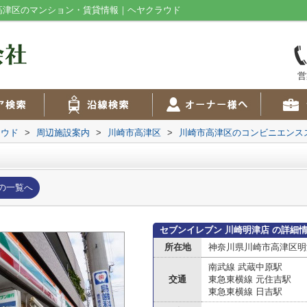
｜高津区のマンション・賃貸情報｜ヘヤクラウド
営
ラウド
>
周辺施設案内
>
川崎市高津区
>
川崎市高津区のコンビニエンス
の一覧へ
セブンイレブン 川崎明津店 の詳細
所在地
神奈川県川崎市高津区明
南武線 武蔵中原駅
交通
東急東横線 元住吉駅
東急東横線 日吉駅