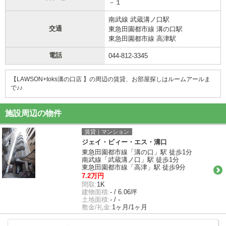
－１
南武線 武蔵溝ノ口駅
交通
東急田園都市線 溝の口駅
東急田園都市線 高津駅
電話
044-812-3345
【LAWSON+toks溝の口店 】の周辺の賃貸、お部屋探しは
ルームアールま
で♪♪
施設周辺の物件
賃貸｜マンション
ジェイ・ビィー・エス・溝口
東急田園都市線「溝の口」駅 徒歩1分
南武線「武蔵溝ノ口」駅 徒歩1分
東急田園都市線「高津」駅 徒歩9分
7.2万円
間取:
1K
建物面積:
- / 6.06坪
土地面積:
- / -
敷金/礼金:
1ヶ月/1ヶ月