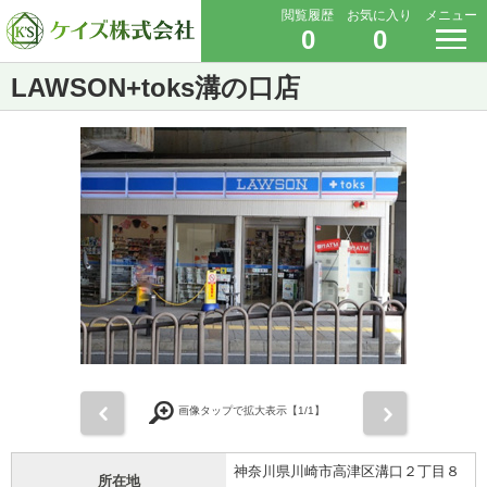
閲覧履歴
お気に入り
メニュー
0
0
LAWSON+toks溝の口店
前
次
画像タップで拡大表示【
1
/1】
神奈川県川崎市高津区溝口２丁目８
所在地