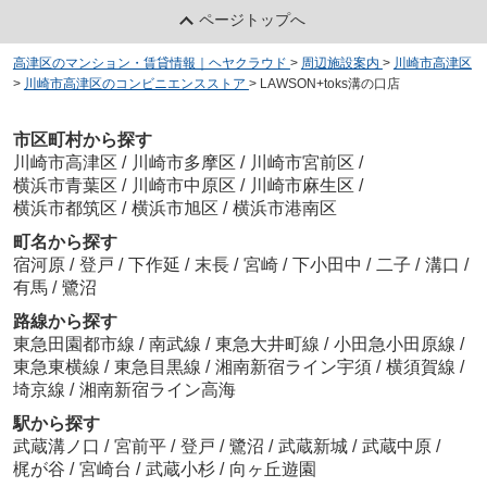
ページトップへ
高津区のマンション・賃貸情報｜ヘヤクラウド
>
周辺施設案内
>
川崎市高津区
>
川崎市高津区のコンビニエンスストア
>
LAWSON+toks溝の口店
市区町村から探す
川崎市高津区
/
川崎市多摩区
/
川崎市宮前区
/
横浜市青葉区
/
川崎市中原区
/
川崎市麻生区
/
横浜市都筑区
/
横浜市旭区
/
横浜市港南区
町名から探す
宿河原
/
登戸
/
下作延
/
末長
/
宮崎
/
下小田中
/
二子
/
溝口
/
有馬
/
鷺沼
路線から探す
東急田園都市線
/
南武線
/
東急大井町線
/
小田急小田原線
/
東急東横線
/
東急目黒線
/
湘南新宿ライン宇須
/
横須賀線
/
埼京線
/
湘南新宿ライン高海
駅から探す
武蔵溝ノ口
/
宮前平
/
登戸
/
鷺沼
/
武蔵新城
/
武蔵中原
/
梶が谷
/
宮崎台
/
武蔵小杉
/
向ヶ丘遊園