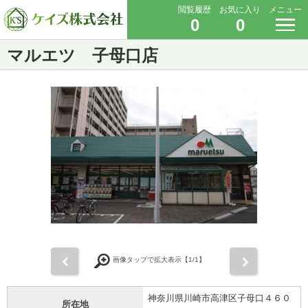
閲覧履歴
お気に入り
メニュー
0
0
マルエツ 子母口店
前
次
画像タップで拡大表示【
1
/1】
神奈川県川崎市高津区子母口４６０
所在地