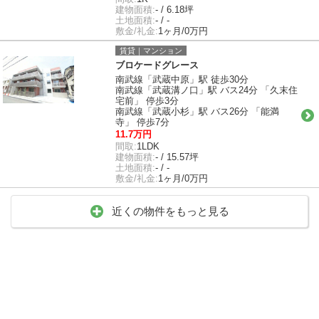
建物面積:
- / 6.18坪
土地面積:
- / -
敷金/礼金:
1ヶ月/0万円
賃貸｜マンション
ブロケードグレース
南武線「武蔵中原」駅 徒歩30分
南武線「武蔵溝ノ口」駅 バス24分 「久末住
宅前」 停歩3分
南武線「武蔵小杉」駅 バス26分 「能満
寺」 停歩7分
11.7万円
間取:
1LDK
建物面積:
- / 15.57坪
土地面積:
- / -
敷金/礼金:
1ヶ月/0万円
近くの物件をもっと見る