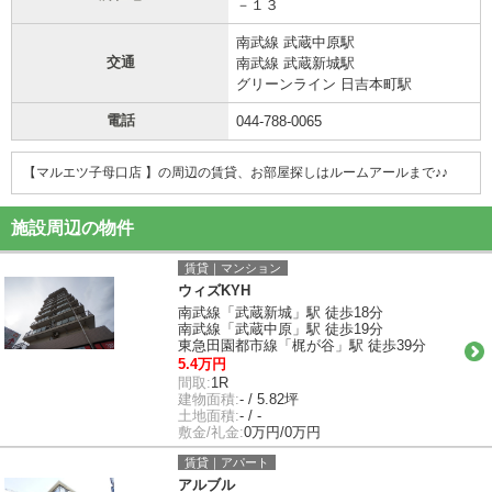
－１３
南武線 武蔵中原駅
交通
南武線 武蔵新城駅
グリーンライン 日吉本町駅
電話
044-788-0065
【マルエツ子母口店 】の周辺の賃貸、お部屋探しは
ルームアールまで♪♪
施設周辺の物件
賃貸｜マンション
ウィズKYH
南武線「武蔵新城」駅 徒歩18分
南武線「武蔵中原」駅 徒歩19分
東急田園都市線「梶が谷」駅 徒歩39分
5.4万円
間取:
1R
建物面積:
- / 5.82坪
土地面積:
- / -
敷金/礼金:
0万円/0万円
賃貸｜アパート
アルブル