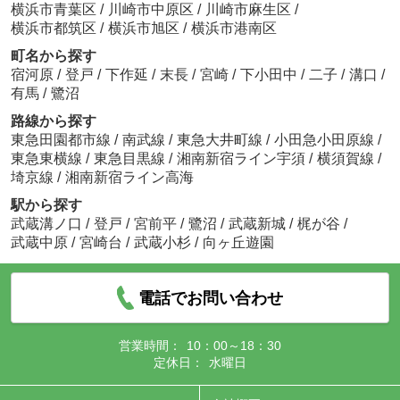
横浜市青葉区
/
川崎市中原区
/
川崎市麻生区
/
横浜市都筑区
/
横浜市旭区
/
横浜市港南区
町名から探す
宿河原
/
登戸
/
下作延
/
末長
/
宮崎
/
下小田中
/
二子
/
溝口
/
有馬
/
鷺沼
路線から探す
東急田園都市線
/
南武線
/
東急大井町線
/
小田急小田原線
/
東急東横線
/
東急目黒線
/
湘南新宿ライン宇須
/
横須賀線
/
埼京線
/
湘南新宿ライン高海
駅から探す
武蔵溝ノ口
/
登戸
/
宮前平
/
鷺沼
/
武蔵新城
/
梶が谷
/
武蔵中原
/
宮崎台
/
武蔵小杉
/
向ヶ丘遊園
電話でお問い合わせ
営業時間：
10：00～18：30
定休日：
水曜日