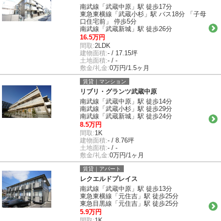
南武線「武蔵中原」駅 徒歩17分
東急東横線「武蔵小杉」駅 バス18分 「子母
口住宅前」 停歩5分
南武線「武蔵新城」駅 徒歩26分
16.5万円
間取:
2LDK
建物面積:
- / 17.15坪
土地面積:
- / -
敷金/礼金:
0万円/1.5ヶ月
賃貸｜マンション
リブリ・グランツ武蔵中原
南武線「武蔵中原」駅 徒歩14分
南武線「武蔵小杉」駅 徒歩29分
南武線「武蔵新城」駅 徒歩24分
8.5万円
間取:
1K
建物面積:
- / 8.76坪
土地面積:
- / -
敷金/礼金:
0万円/1ヶ月
賃貸｜アパート
レクエルドプレイス
南武線「武蔵中原」駅 徒歩13分
東急東横線「元住吉」駅 徒歩25分
東急目黒線「元住吉」駅 徒歩25分
5.9万円
間取:
1K