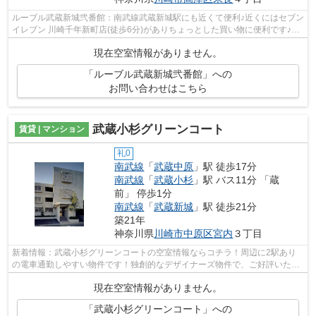
ルーブル武蔵新城弐番館：南武線武蔵新城駅にも近くて便利♪近くにはセブン
イレブン 川崎千年新町店(徒歩6分)がありちょっとした買い物に便利です♪共
用部に住民専用のゴミ置き場がある...
現在空室情報がありません。
「ルーブル武蔵新城弐番館」への
お問い合わせはこちら
武蔵小杉グリーンコート
賃貸 | マンション
礼0
南武線
「
武蔵中原
」駅 徒歩17分
南武線
「
武蔵小杉
」駅 バス11分 「蔵
前」 停歩1分
南武線
「
武蔵新城
」駅 徒歩21分
築21年
神奈川県
川崎市中原区
宮内
３丁目
新着情報：武蔵小杉グリーンコートの空室情報ならコチラ！周辺に2駅あり
の電車通勤しやすい物件です！独創的なデザイナーズ物件で、ご好評いただ
いています！こちらの物件はマンション...
現在空室情報がありません。
「武蔵小杉グリーンコート」への