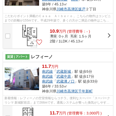
築9年 / 45.13㎡
神奈川県
川崎市高津区
坂戸
２丁目
こだわりポイント満載のＣａｓａ Ａｌｂｅｒｏ 。こちらの物件はコンビニ
までの距離が155mです。平成29年築で、多くの方がご満足の物件はこちら
です。こちらのアパートでは初期費用を...
10.9
万
円
(管理費等：- )
0ヶ月
1.5ヶ月
敷金
礼金
2階 / 1LDK / 45.13㎡
レフィーノ
賃貸 | アパート
11.7
万円
南武線
「
武蔵新城
」駅 徒歩5分
南武線
「
武蔵中原
」駅 徒歩17分
南武線
「
武蔵溝ノ口
」駅 徒歩33分
築6年 / 33.53㎡
神奈川県
川崎市高津区
千年新町
新着情報：レフィーノの空室情報ならコチラ。便利なスーパー「スーパーク
リシマ 新城駅前店」まで266mです。通風システムが整った換気がしやすい
アパートです。移動範囲が広がる2駅利...
11.7
万
円
(管理費等：3,000円 )