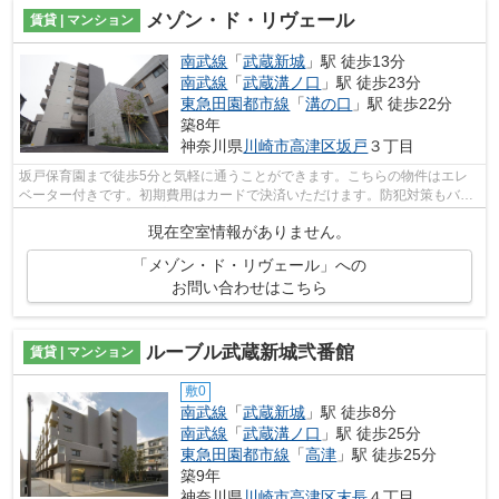
メゾン・ド・リヴェール
賃貸 | マンション
南武線
「
武蔵新城
」駅 徒歩13分
南武線
「
武蔵溝ノ口
」駅 徒歩23分
東急田園都市線
「
溝の口
」駅 徒歩22分
築8年
神奈川県
川崎市高津区
坂戸
３丁目
坂戸保育園まで徒歩5分と気軽に通うことができます。こちらの物件はエレ
ベーター付きです。初期費用はカードで決済いただけます。防犯対策もバッ
チリなマンションタイプの物件です。ケ...
現在空室情報がありません。
「メゾン・ド・リヴェール」への
お問い合わせはこちら
ルーブル武蔵新城弐番館
賃貸 | マンション
敷0
南武線
「
武蔵新城
」駅 徒歩8分
南武線
「
武蔵溝ノ口
」駅 徒歩25分
東急田園都市線
「
高津
」駅 徒歩25分
築9年
神奈川県
川崎市高津区
末長
４丁目