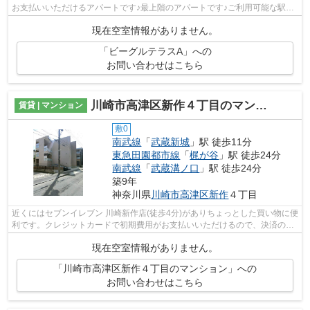
お支払いいただけるアパートです♪最上階のアパートです♪ご利用可能な駅が
2つあり、行き先に応じて乗車駅の使い...
現在空室情報がありません。
「ビーグルテラスA」への
お問い合わせはこちら
川崎市高津区新作４丁目のマンション
賃貸 | マンション
敷0
南武線
「
武蔵新城
」駅 徒歩11分
東急田園都市線
「
梶が谷
」駅 徒歩24分
南武線
「
武蔵溝ノ口
」駅 徒歩24分
築9年
神奈川県
川崎市高津区
新作
４丁目
近くにはセブンイレブン 川崎新作店(徒歩4分)がありちょっとした買い物に便
利です。クレジットカードで初期費用がお支払いいただけるので、決済の手
間が軽減できます。築8年の物件です...
現在空室情報がありません。
「川崎市高津区新作４丁目のマンション」への
お問い合わせはこちら