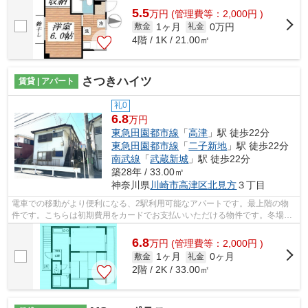
5.5
万
円
(管理費等：2,000円 )
1ヶ月
0万円
敷金
礼金
4階 / 1K / 21.00㎡
さつきハイツ
賃貸 | アパート
礼0
6.8
万円
東急田園都市線
「
高津
」駅 徒歩22分
東急田園都市線
「
二子新地
」駅 徒歩22分
南武線
「
武蔵新城
」駅 徒歩22分
築28年 / 33.00㎡
神奈川県
川崎市高津区
北見方
３丁目
電車での移動がより便利になる、2駅利用可能なアパートです。最上階の物
件です。こちらは初期費用をカードでお支払いいただける物件です。冬場の
換気にも適した、風通しの良い湿気が溜...
6.8
万
円
(管理費等：2,000円 )
1ヶ月
0ヶ月
敷金
礼金
2階 / 2K / 33.00㎡