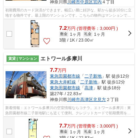
神奈川県
川崎市中原区
宮内
４丁目
初期費用のカード決済ができます。幅広い層に好評な、駅から徒歩10分に立
地する物件です。最上階のマンションです。こちらの物件はマンションで
す。ケイズ 本店があなたのご希望に適し...
7.2
万
円
(管理費等：3,000円 )
1ヶ月
1ヶ月
敷金
礼金
3階 / 1K / 23.00㎡
エトワール多摩川
賃貸 | マンション
7.7
万円
東急田園都市線
「
二子新地
」駅 徒歩12分
東急大井町線
「
二子新地
」駅 徒歩12分
東急田園都市線
「
高津
」駅 徒歩18分
築27年 / 22.83㎡
神奈川県
川崎市高津区
北見方
２丁目
新着情報：エトワール多摩川の空室情報ならコチラ。エトワール多摩川：東
急田園都市線二子新地駅にも近くて便利。クレジットカードで初期費用をお
支払いいただける物件です。2駅利用可...
7.7
万
円
(管理費等：3,000円 )
1ヶ月
1ヶ月
敷金
礼金
3階 / 1K / 22.83㎡