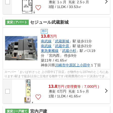
1ヶ月
2.5ヶ月
敷金
礼金
3階 / 1LDK / 33.53㎡
セジュール武蔵新城
賃貸 | アパート
敷0
13.8
万円
南武線
「
武蔵新城
」駅 徒歩11分
南武線
「
武蔵中原
」駅 徒歩21分
東急東横線
「
武蔵小杉
」駅 バス19
分 「宮内西」 停歩9分
築11年 / 41.65㎡
神奈川県
川崎市中原区
上小田中
１丁目
スーパー「まいばすけっと 上小田中1丁目店」が物件から187mのところにあ
ります♪駅まで徒歩11分に立地する物件です♪初期費用のカード決済ができま
す♪こちらの物件はアパートです♪川崎...
13.8
万
円
(管理費等：7,000円 )
0万円
1.5ヶ月
敷金
礼金
1階 / 1LDK / 41.65㎡
宮内戸建
賃貸 | 一戸建て