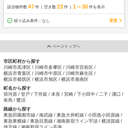
47
23
1～30
該当物件数
件
空き数
件
件を表示
変更
絞り込み条件：
なし
ページトップへ
市区町村から探す
川崎市高津区
/
川崎市多摩区
/
川崎市宮前区
/
横浜市青葉区
/
川崎市中原区
/
川崎市麻生区
/
横浜市都筑区
/
横浜市旭区
/
横浜市港南区
町名から探す
宿河原
/
登戸
/
下作延
/
末長
/
宮崎
/
下小田中
/
二子
/
溝口
/
有馬
/
鷺沼
路線から探す
東急田園都市線
/
南武線
/
東急大井町線
/
小田急小田原線
/
東急東横線
/
東急目黒線
/
湘南新宿ライン宇須
/
横須賀線
/
埼京線
/
湘南新宿ライン高海