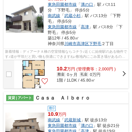
東急田園都市線
「
溝の口
」駅 バス11
分 「下野毛」 停歩5分
南武線
「
武蔵小杉
」駅 バス13分 「下野
毛」 停歩5分
東急田園都市線
「
高津
」駅 バス8分 「下
野毛」 停歩5分
築12年 / 45.80㎡
神奈川県
川崎市高津区
下野毛
２丁目
新着情報：ディアーナＡ棟の空室情報ならコチラ♪近くに始発駅のある物件で
す♪道が平坦だと買い物も快適にできますね♪敷地内にごみ置き場があるの
で、ごみ出しも便利です♪メールアドレ...
10.2
万
円
(管理費等：2,000円 )
0ヶ月
0万円
敷金
礼金
1階 / 1LDK / 45.80㎡
Ｃａｓａ Ａｌｂｅｒｏ
賃貸 | アパート
敷0
10.9
万円
南武線
「
武蔵新城
」駅 徒歩13分
東急田園都市線
「
溝の口
」駅 徒歩21分
東急田園都市線
「
高津
」駅 徒歩19分