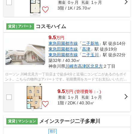
0ヶ月
1ヶ月
敷金
礼金
3階 / 1K / 25.70㎡
コスモハイム
賃貸 | アパート
9.5
万円
東急田園都市線
「
二子新地
」駅 徒歩14分
東急田園都市線
「
高津
」駅 徒歩19分
東急田園都市線
「
二子玉川
」駅 徒歩22分
築32年 / 40.30㎡
神奈川県
川崎市高津区
北見方
２丁目
ローソン 川崎北見方一丁目店まで徒歩4分と近場にコンビニがあるのもポイ
ント。こちらの物件はアパートです。初期費用をカードでお支払いいただけ
るので、カードで決済したい方にもお...
9.5
万
円
(管理費等：- )
1ヶ月
1ヶ月
敷金
礼金
1階 / 2DK / 40.30㎡
メインステージ二子多摩川
賃貸 | マンション
敷0