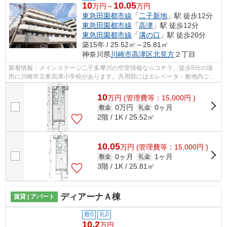
10
10.05
万円～
万円
東急田園都市線
「
二子新地
」駅 徒歩12分
東急田園都市線
「
高津
」駅 徒歩12分
東急田園都市線
「
溝の口
」駅 徒歩20分
築15年 / 25.52㎡～25.81㎡
神奈川県
川崎市高津区
北見方
２丁目
新着情報：メインステージ二子多摩川の空室情報ならコチラ。徒歩5分の場
所に川崎市立東高津小学校があります。共用部にはエレベータ・敷地内ごみ
置き場など様々な設備やサービスが揃っ...
10
万
円
(管理費等：15,000円 )
0万円
0ヶ月
敷金
礼金
2階 / 1K / 25.52㎡
10.05
万
円
(管理費等：15,000円 )
0ヶ月
1ヶ月
敷金
礼金
3階 / 1K / 25.81㎡
ディアーナＡ棟
賃貸 | アパート
敷0
礼0
10.2
万円