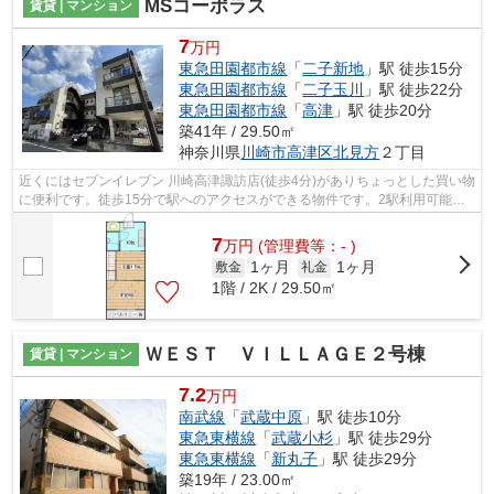
MSコーポラス
賃貸 | マンション
7
万円
東急田園都市線
「
二子新地
」駅 徒歩15分
東急田園都市線
「
二子玉川
」駅 徒歩22分
東急田園都市線
「
高津
」駅 徒歩20分
築41年 / 29.50㎡
神奈川県
川崎市高津区
北見方
２丁目
近くにはセブンイレブン 川崎高津諏訪店(徒歩4分)がありちょっとした買い物
に便利です。徒歩15分で駅へのアクセスができる物件です。2駅利用可能な
物件なので、用途や行き先に応じて経...
7
万
円
(管理費等：- )
1ヶ月
1ヶ月
敷金
礼金
1階 / 2K / 29.50㎡
ＷＥＳＴ ＶＩＬＬＡＧＥ２号棟
賃貸 | マンション
7.2
万円
南武線
「
武蔵中原
」駅 徒歩10分
東急東横線
「
武蔵小杉
」駅 徒歩29分
東急東横線
「
新丸子
」駅 徒歩29分
築19年 / 23.00㎡