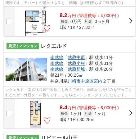
便利です。アパートの陽当りも良く、昼間には照明要らずで経済的です。こ
ちらは初期費用をカードでお支払い...
8.2
万
円
(管理費等：4,000円 )
0万円
0.5ヶ月
敷金
礼金
1階 / 1K / 27.32㎡
レクエルド
賃貸 | マンション
南武線
「
武蔵中原
」駅 徒歩11分
南武線
「
武蔵小杉
」駅 徒歩31分
南武線
「
武蔵新城
」駅 徒歩20分
築21年 / 30.25㎡
神奈川県
川崎市中原区
宮内
２丁目
レクエルド：南武線武蔵中原駅にも近くて便利。雨風から骨組みを守ってく
れるのが、外観タイル張りです。こちらはマンションタイプになります。お
使いいただける駅は2駅あり、行き先に...
8.4
万
円
(管理費等：6,000円 )
1ヶ月
1ヶ月
敷金
礼金
3階 / 1R / 30.25㎡
リビエール山王
賃貸 | マンション