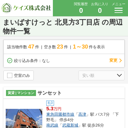
閲覧履歴
お気に入り
メニュー
0
0
まいばすけっと 北見方3丁目店 の周辺
物件一覧
47
23
1～30
該当物件数
件
空き数
件
件を表示
変更
絞り込み条件：
なし
空室のみ
サンセット
賃貸 | マンション
礼0
5.3
万円
東急田園都市線
「
高津
」駅 バス7分 「下
野毛」 停歩4分
南武線
「
武蔵新城
」駅 徒歩26分