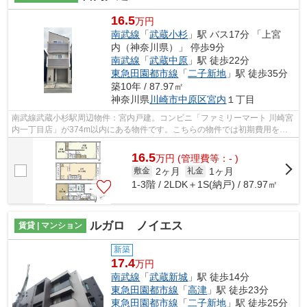
16.5
万円
南武線
「
武蔵小杉
」駅 バス17分 「上宮
内（神奈川県）」 停歩9分
南武線
「
武蔵中原
」駅 徒歩22分
東急田園都市線
「
二子新地
」駅 徒歩35分
築10年 / 87.97㎡
神奈川県
川崎市中原区
宮内
１丁目
南武線武蔵小杉駅周辺物件：宮内戸建。コンビニ「ファミリーマート 川崎宮
内一丁目店」が374m以内にある物件です。こちらの物件では初期費用をカ
ードでお支払いいただけます。お家でバ...
16.5
万
円
(管理費等：- )
2ヶ月
1ヶ月
敷金
礼金
1-3階 / 2LDK＋1S(納戸) / 87.97㎡
ルガロ ノイエス
賃貸 | マンション
新築
17.4
万円
南武線
「
武蔵新城
」駅 徒歩14分
東急田園都市線
「
高津
」駅 徒歩23分
東急田園都市線
「
二子新地
」駅 徒歩25分