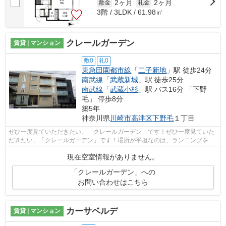
2ヶ月
2ヶ月
敷金
礼金
3階 / 3LDK / 61.98㎡
クレールガーデン
賃貸 | マンション
敷0
礼0
東急田園都市線
「
二子新地
」駅 徒歩24分
南武線
「
武蔵新城
」駅 徒歩25分
南武線
「
武蔵小杉
」駅 バス16分 「下野
毛」 停歩8分
築5年
神奈川県
川崎市高津区
下野毛
１丁目
ぜひ一度見ていただきたい、「クレールガーデン」です！ぜひ一度見ていた
だきたい、「クレールガーデン」です！場所が平坦なのは、ランニングをす
る上で抑えたいポイントですね！近く...
現在空室情報がありません。
「クレールガーデン」への
お問い合わせはこちら
カーサベルデ
賃貸 | マンション