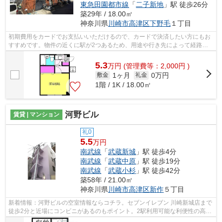
東急田園都市線
「
二子新地
」駅 徒歩26分
築29年 / 18.00㎡
神奈川県
川崎市高津区
下野毛
１丁目
初期費用をカードでお支払いいただけるので、カードで決済したい方にもお
すすめです。物件の近くに駅が2つあるため、用途や行き先によって経路を
選べます。造りとデザインに関して、自...
5.3
万
円
(管理費等：2,000円 )
1ヶ月
0万円
敷金
礼金
1階 / 1K / 18.00㎡
河野ビル
賃貸 | マンション
礼0
5.5
万円
南武線
「
武蔵新城
」駅 徒歩4分
南武線
「
武蔵中原
」駅 徒歩19分
南武線
「
武蔵小杉
」駅 徒歩42分
築58年 / 21.00㎡
神奈川県
川崎市高津区
新作
５丁目
新着情報：河野ビルの空室情報ならコチラ。セブンイレブン 川崎新城店まで
徒歩2分と近場にコンビニがあるのもポイント。2駅利用可能な利便性の高い
マンションです。こちらの物件はマン...