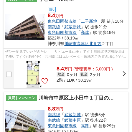
敷0
8.4
万円
東急田園都市線
「
二子新地
」駅 徒歩18分
南武線
「
武蔵新城
」駅 徒歩21分
東急田園都市線
「
高津
」駅 徒歩18分
築22年 / 38.19㎡
神奈川県
川崎市高津区
北見方
２丁目
ぜひ一度見ていただきたい、「リビエール山王」です！川崎北見方郵便局ま
で歩いてすぐ(徒歩4分)！共用部にはエレベータ・敷地内ごみ置き場などが揃
っております！物件の近くに駅が2つ...
8.4
万
円
(管理費等：5,000円 )
0ヶ月
2ヶ月
敷金
礼金
2階 / 1DK / 38.19㎡
川崎市中原区上小田中１丁目のマンション
賃貸 | マンション
8.8
万円
南武線
「
武蔵新城
」駅 徒歩5分
南武線
「
武蔵中原
」駅 徒歩22分
東急田園都市線
「
高津
」駅 徒歩29分
築16年 / 24.00㎡