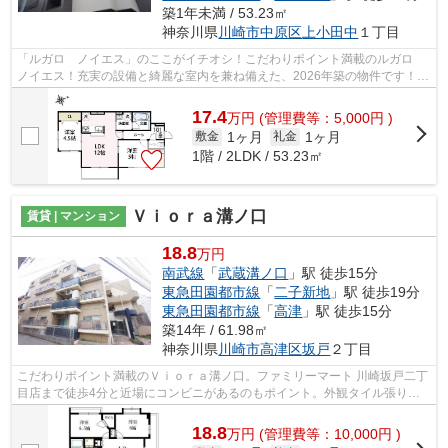
築1年未満 / 53.23㎡
神奈川県
川崎市中原区
上小田中
１丁目
「ルガロ ノイエス」のここがイチオシ！こだわりポイント満載のルガロ
ノイエス！充実の設備と綺麗な室内を兼ね備えた、2026年築の物件です！こ
ちらのマンションでは初期費用をカー...
17.4
万
円
(管理費等：5,000円 )
1ヶ月
1ヶ月
敷金
礼金
1階 / 2LDK / 53.23㎡
Ｖｉｏｒａ溝ノ口
賃貸 | マンション
18.8
万円
南武線
「
武蔵溝ノ口
」駅 徒歩15分
東急田園都市線
「
二子新地
」駅 徒歩19分
東急田園都市線
「
高津
」駅 徒歩15分
築14年 / 61.98㎡
神奈川県
川崎市高津区
坂戸
２丁目
こだわりポイント満載のＶｉｏｒａ溝ノ口。ファミリーマート 川崎坂戸二丁
目店まで徒歩4分と近場にコンビニがあるのもポイント。外観タイル張りの
マンションは、素敵でオシャレです。...
18.8
万
円
(管理費等：10,000円 )