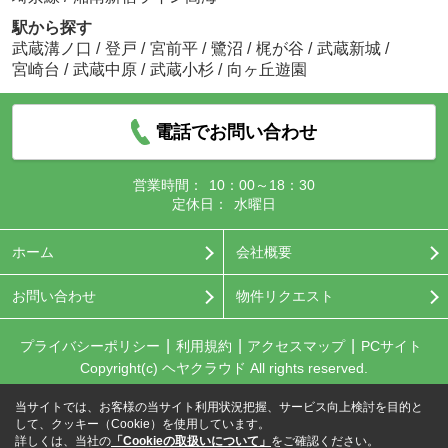
駅から探す
武蔵溝ノ口
/
登戸
/
宮前平
/
鷺沼
/
梶が谷
/
武蔵新城
/
宮崎台
/
武蔵中原
/
武蔵小杉
/
向ヶ丘遊園
電話でお問い合わせ
営業時間：
10：00～18：30
定休日：
水曜日
ホーム
会社概要
お問い合わせ
物件リクエスト
プライバシーポリシー
利用規約
アクセスマップ
PCサイト
Copyright(c) ヘヤクラウド All rights reserved.
当サイトでは、お客様の当サイト利用状況把握、サービス向上検討を目的と
して、クッキー（Cookie）を使用しています。
詳しくは、当社の
「Cookieの取扱いについて」
をご確認ください。