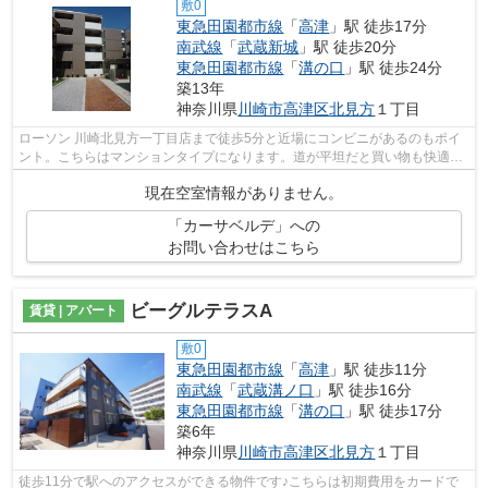
敷0
東急田園都市線
「
高津
」駅 徒歩17分
南武線
「
武蔵新城
」駅 徒歩20分
東急田園都市線
「
溝の口
」駅 徒歩24分
築13年
神奈川県
川崎市高津区
北見方
１丁目
ローソン 川崎北見方一丁目店まで徒歩5分と近場にコンビニがあるのもポイ
ント。こちらはマンションタイプになります。道が平坦だと買い物も快適に
できますね。始発駅に近く、朝の通勤...
現在空室情報がありません。
「カーサベルデ」への
お問い合わせはこちら
ビーグルテラスA
賃貸 | アパート
敷0
東急田園都市線
「
高津
」駅 徒歩11分
南武線
「
武蔵溝ノ口
」駅 徒歩16分
東急田園都市線
「
溝の口
」駅 徒歩17分
築6年
神奈川県
川崎市高津区
北見方
１丁目
徒歩11分で駅へのアクセスができる物件です♪こちらは初期費用をカードで