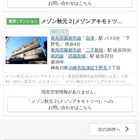
お問い合わせはこちら
メゾン秋元２(メゾンアキモトツー)
賃貸 | マンション
敷0
礼0
東急田園都市線
「
高津
」駅 バス5分 「下
野毛」 停歩4分
東急田園都市線
「
二子新地
」駅 徒歩26分
南武線
「
武蔵新城
」駅 徒歩22分
築36年
神奈川県
川崎市高津区
下野毛
２丁目
メゾン秋元２(メゾンアキモトツー)：東急田園都市線高津駅にも近くて便
利。ぜひ一度見ていただきたい、「メゾン秋元２(メゾンアキモトツー)」で
す。2駅利用可能な利便性の高いマンショ...
現在空室情報がありません。
「メゾン秋元２(メゾンアキモトツー)」への
お問い合わせはこちら
次の30件へ