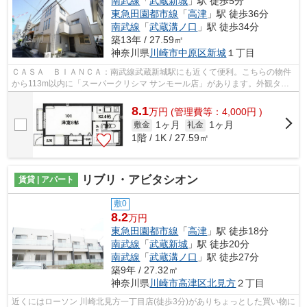
南武線
「
武蔵新城
」駅 徒歩5分
東急田園都市線
「
高津
」駅 徒歩36分
南武線
「
武蔵溝ノ口
」駅 徒歩34分
築13年 / 27.59㎡
神奈川県
川崎市中原区
新城
１丁目
ＣＡＳＡ ＢＩＡＮＣＡ：南武線武蔵新城駅にも近くて便利。こちらの物件
から113m以内に「スーパークリシマ サンモール店」があります。外観タイ
ル張りなので、強度や耐久性に優れます...
8.1
万
円
(管理費等：4,000円 )
1ヶ月
1ヶ月
敷金
礼金
1階 / 1K / 27.59㎡
リブリ・アビタシオン
賃貸 | アパート
敷0
8.2
万円
東急田園都市線
「
高津
」駅 徒歩18分
南武線
「
武蔵新城
」駅 徒歩20分
南武線
「
武蔵溝ノ口
」駅 徒歩27分
築9年 / 27.32㎡
神奈川県
川崎市高津区
北見方
２丁目
近くにはローソン 川崎北見方一丁目店(徒歩3分)がありちょっとした買い物に