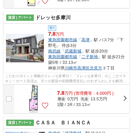
ドレッセ多摩川
賃貸 | アパート
敷0
7.8
万円
東急田園都市線
「
高津
」駅 バス7分 「下
野毛」 停歩3分
南武線
「
武蔵新城
」駅 徒歩20分
東急田園都市線
「
二子新地
」駅 徒歩21分
築5年 / 33.13㎡
神奈川県
川崎市高津区
北見方
３丁目
こだわりポイント満載のドレッセ多摩川！「ドレッセ多摩川」のここがイチ
オシ！カード決済は、月々の家賃や初期費用支払いのわずらわしさを解消し
てくれます！利用可能な駅が2駅あり、...
7.8
万
円
(管理費等：4,000円 )
0万円
13.5万円
敷金
礼金
1階 / 1R / 33.13㎡
ＣＡＳＡ ＢＩＡＮＣＡ
賃貸 | アパート