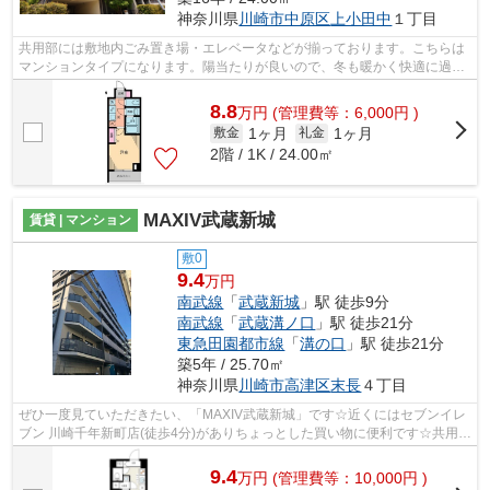
神奈川県
川崎市中原区
上小田中
１丁目
共用部には敷地内ごみ置き場・エレベータなどが揃っております。こちらは
マンションタイプになります。陽当たりが良いので、冬も暖かく快適に過ご
すことができます。徒歩5分で駅にアク...
8.8
万
円
(管理費等：6,000円 )
1ヶ月
1ヶ月
敷金
礼金
2階 / 1K / 24.00㎡
MAXIV武蔵新城
賃貸 | マンション
敷0
9.4
万円
南武線
「
武蔵新城
」駅 徒歩9分
南武線
「
武蔵溝ノ口
」駅 徒歩21分
東急田園都市線
「
溝の口
」駅 徒歩21分
築5年 / 25.70㎡
神奈川県
川崎市高津区
末長
４丁目
ぜひ一度見ていただきたい、「MAXIV武蔵新城」です☆近くにはセブンイレ
ブン 川崎千年新町店(徒歩4分)がありちょっとした買い物に便利です☆共用部
にはエレベータ・敷地内ごみ置き場など...
9.4
万
円
(管理費等：10,000円 )