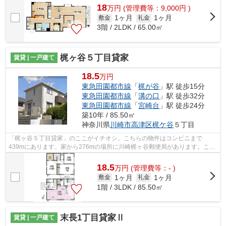
18
万
円
(管理費等：9,000円 )
1ヶ月
1ヶ月
敷金
礼金
3階 / 2LDK / 65.00㎡
梶ヶ谷５丁目貸家
賃貸 | 一戸建て
18.5
万円
東急田園都市線
「
梶が谷
」駅 徒歩15分
東急田園都市線
「
溝の口
」駅 徒歩32分
東急田園都市線
「
宮崎台
」駅 徒歩24分
築10年 / 85.50㎡
神奈川県
川崎市高津区
梶ケ谷
５丁目
「梶ヶ谷５丁目貸家」のここがイチオシ。こちらの物件はコンビニまで
439mにあります。家から276mの場所に川崎梶ヶ谷郵便局があります。こち
らの物件では初期費用をカードでお支払いい...
18.5
万
円
(管理費等：- )
1ヶ月
1ヶ月
敷金
礼金
1階 / 3LDK / 85.50㎡
末長1丁目貸家Ⅱ
賃貸 | 一戸建て