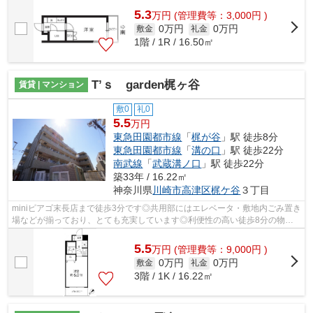
5.3
万
円
(管理費等：3,000円 )
0万円
0万円
敷金
礼金
1階 / 1R / 16.50㎡
T’ｓ garden梶ヶ谷
賃貸 | マンション
敷0
礼0
5.5
万円
東急田園都市線
「
梶が谷
」駅 徒歩8分
東急田園都市線
「
溝の口
」駅 徒歩22分
南武線
「
武蔵溝ノ口
」駅 徒歩22分
築33年 / 16.22㎡
神奈川県
川崎市高津区
梶ケ谷
３丁目
miniピアゴ末長店まで徒歩3分です◎共用部にはエレベータ・敷地内ごみ置き
場などが揃っており、とても充実しています◎利便性の高い徒歩8分の物件
です◎外観タイル張りの物件が好評です◎...
5.5
万
円
(管理費等：9,000円 )
0万円
0万円
敷金
礼金
3階 / 1K / 16.22㎡