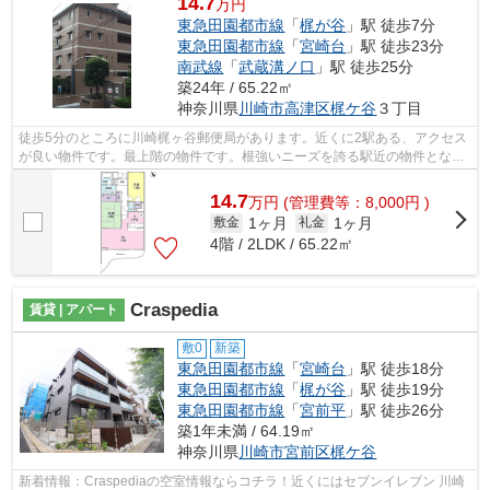
14.7
万円
東急田園都市線
「
梶が谷
」駅 徒歩7分
東急田園都市線
「
宮崎台
」駅 徒歩23分
南武線
「
武蔵溝ノ口
」駅 徒歩25分
築24年 / 65.22㎡
神奈川県
川崎市高津区
梶ケ谷
３丁目
徒歩5分のところに川崎梶ヶ谷郵便局があります。近くに2駅ある、アクセス
が良い物件です。最上階の物件です。根強いニーズを誇る駅近の物件とな
り、徒歩7分に駅があります。川崎市高津...
14.7
万
円
(管理費等：8,000円 )
1ヶ月
1ヶ月
敷金
礼金
4階 / 2LDK / 65.22㎡
Craspedia
賃貸 | アパート
敷0
新築
東急田園都市線
「
宮崎台
」駅 徒歩18分
東急田園都市線
「
梶が谷
」駅 徒歩19分
東急田園都市線
「
宮前平
」駅 徒歩26分
築1年未満 / 64.19㎡
神奈川県
川崎市宮前区
梶ケ谷
新着情報：Craspediaの空室情報ならコチラ！近くにはセブンイレブン 川崎