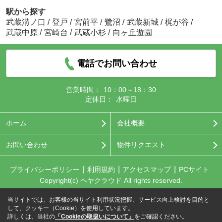
駅から探す
武蔵溝ノ口
/
登戸
/
宮前平
/
鷺沼
/
武蔵新城
/
梶が谷
/
武蔵中原
/
宮崎台
/
武蔵小杉
/
向ヶ丘遊園
電話でお問い合わせ
営業時間：
10：00～18：30
定休日：
水曜日
ホーム
会社概要
お問い合わせ
物件リクエスト
プライバシーポリシー
利用規約
アクセスマップ
PCサイト
Copyright(c) ヘヤクラウド All rights reserved.
当サイトでは、お客様の当サイト利用状況把握、サービス向上検討を目的と
して、クッキー（Cookie）を使用しています。
詳しくは、当社の
「Cookieの取扱いについて」
をご確認ください。