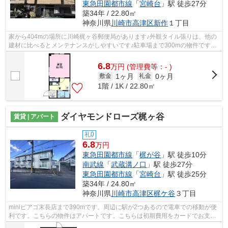
東急田園都市線
「
宮崎台
」駅 徒歩27分
築34年 / 22.80㎡
神奈川県
川崎市高津区
新作
１丁目
家から404mの場所に川崎梶ヶ谷郵便局があります♪外観タイル張りは、他の
建材に比べるとメンテナンスがしやすいです♪駐車場まで300mの物件です♪2
沿線を利用でき、利便性が高い物件です♪...
6.8
万
円
(管理費等：- )
1ヶ月
0ヶ月
敷金
礼金
1階 / 1K / 22.80㎡
ダイヤモンドローズ梶ヶ谷
賃貸 | アパート
礼0
6.8
万円
東急田園都市線
「
梶が谷
」駅 徒歩10分
南武線
「
武蔵溝ノ口
」駅 徒歩27分
東急田園都市線
「
宮崎台
」駅 徒歩25分
築34年 / 24.80㎡
神奈川県
川崎市高津区
梶ケ谷
３丁目
miniピアゴ末長店まで390mです。周辺に駅が2つあるので電車での移動が便
利です。こちらの物件はアパートです。こちらは初期費用をカードでお支払
いいただける物件です。ケイズ 本店が...