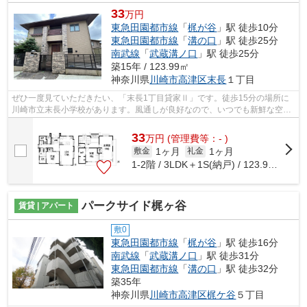
33
万円
東急田園都市線
「
梶が谷
」駅 徒歩10分
東急田園都市線
「
溝の口
」駅 徒歩25分
南武線
「
武蔵溝ノ口
」駅 徒歩25分
築15年 / 123.99㎡
神奈川県
川崎市高津区
末長
１丁目
ぜひ一度見ていただきたい、「末長1丁目貸家Ⅱ」です。徒歩15分の場所に
川崎市立末長小学校があります。風通しが良好なので、いつでも新鮮な空気
がはいってきます。幅広い層に好評な、...
33
万
円
(管理費等：- )
1ヶ月
1ヶ月
敷金
礼金
1-2階 / 3LDK＋1S(納戸) / 123.99㎡
パークサイド梶ヶ谷
賃貸 | アパート
敷0
東急田園都市線
「
梶が谷
」駅 徒歩16分
南武線
「
武蔵溝ノ口
」駅 徒歩31分
東急田園都市線
「
溝の口
」駅 徒歩32分
築35年
神奈川県
川崎市高津区
梶ケ谷
５丁目