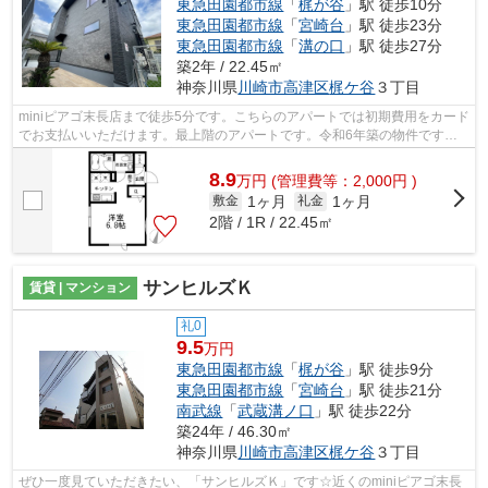
東急田園都市線
「
梶が谷
」駅 徒歩10分
東急田園都市線
「
宮崎台
」駅 徒歩23分
東急田園都市線
「
溝の口
」駅 徒歩27分
築2年 / 22.45㎡
神奈川県
川崎市高津区
梶ケ谷
３丁目
miniピアゴ末長店まで徒歩5分です。こちらのアパートでは初期費用をカード
でお支払いいただけます。最上階のアパートです。令和6年築の物件です。
ケイズ 本店には、川崎市高津区エリア...
8.9
万
円
(管理費等：2,000円 )
1ヶ月
1ヶ月
敷金
礼金
2階 / 1R / 22.45㎡
サンヒルズＫ
賃貸 | マンション
礼0
9.5
万円
東急田園都市線
「
梶が谷
」駅 徒歩9分
東急田園都市線
「
宮崎台
」駅 徒歩21分
南武線
「
武蔵溝ノ口
」駅 徒歩22分
築24年 / 46.30㎡
神奈川県
川崎市高津区
梶ケ谷
３丁目
ぜひ一度見ていただきたい、「サンヒルズＫ」です☆近くのminiピアゴ末長