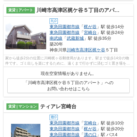
川崎市高津区梶ケ谷５丁目のアパート
賃貸 | アパート
礼0
東急田園都市線
「
梶が谷
」駅 徒歩14分
東急田園都市線
「
宮崎台
」駅 徒歩24分
南武線
「
武蔵新城
」駅 徒歩35分
築20年
神奈川県
川崎市高津区
梶ケ谷
５丁目
家から徒歩2分の位置に川崎梶ヶ谷郵便局があります。駅まで徒歩14分の物
件です。ゴミ出しを楽にするために、遠くまで行かずに済むゴミ置き場を共
用部に設置しています。2駅利用可能な...
現在空室情報がありません。
「川崎市高津区梶ケ谷５丁目のアパート」への
お問い合わせはこちら
ティアレ宮崎台
賃貸 | マンション
敷0
東急田園都市線
「
宮崎台
」駅 徒歩10分
東急田園都市線
「
梶が谷
」駅 徒歩20分
東急田園都市線
「
溝の口
」駅 バス4