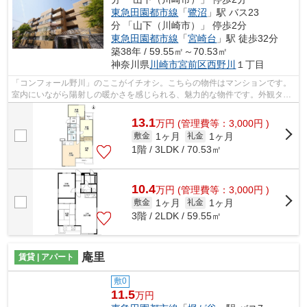
東急田園都市線
「
鷺沼
」駅 バス23
分 「山下（川崎市）」 停歩2分
東急田園都市線
「
宮崎台
」駅 徒歩32分
築38年 / 59.55㎡～70.53㎡
神奈川県
川崎市宮前区
西野川
１丁目
「コンフォール野川」のここがイチオシ。こちらの物件はマンションです。
室内にいながら陽射しの暖かさを感じられる、魅力的な物件です。外観タイ
ル張りは耐久性に優れ、管理の手間も...
13.1
万
円
(管理費等：3,000円 )
1ヶ月
1ヶ月
敷金
礼金
1階 / 3LDK / 70.53㎡
10.4
万
円
(管理費等：3,000円 )
1ヶ月
1ヶ月
敷金
礼金
3階 / 2LDK / 59.55㎡
庵里
賃貸 | アパート
敷0
11.5
万円