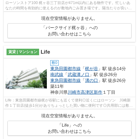
ローソンストア100 梶ヶ谷三丁目店が471m以内にある物件です。忙しいあ
なたの時間を有効的に使えるのが敷地内ごみ置き場です。陽当たりが良いの
で、冬も暖かく快適に過ごすことができ...
現在空室情報がありません。
「パークサイド梶ヶ谷」への
お問い合わせはこちら
Life
賃貸 | マンション
敷0
東急田園都市線
「
梶が谷
」駅 徒歩14分
南武線
「
武蔵溝ノ口
」駅 徒歩26分
東急田園都市線
「
溝の口
」駅 徒歩26分
築11年
神奈川県
川崎市高津区
新作
１丁目
Life：東急田園都市線梶が谷駅にも近くて便利◎近くにはローソン 川崎新
作１丁目店(徒歩1分)がありちょっとした買い物に便利です◎共用部には敷地
内ごみ置き場・エレベータなどが揃って...
現在空室情報がありません。
「Life」への
お問い合わせはこちら