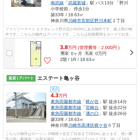
南武線
「
武蔵新城
」駅 バス13分 「野川
小学校前」 停歩1分
築33年 / 18.63㎡
神奈川県
川崎市宮前区
野川本町
２丁目
ファミリーマート エクセレンス野川店が400mにある物件です。最上階の物
件です。こちらの物件はアパートです。こちらは初期費用をカードでお支払
いいただける物件なので、支払い手続き...
3.8
万
円
(管理費等：2,000円 )
0ヶ月
0万円
敷金
礼金
2階 / 1R / 18.63㎡
エステート亀ヶ谷
賃貸 | アパート
礼0
4.3
万円
東急田園都市線
「
梶が谷
」駅 徒歩14分
東急田園都市線
「
宮崎台
」駅 徒歩22分
東急田園都市線
「
溝の口
」駅 徒歩26分
築33年 / 18.63㎡
神奈川県
川崎市高津区
梶ケ谷
５丁目
こちらの物件はローソン 川崎梶ケ谷五丁目店まで281mにあります。使い勝
手の良い敷地内ごみ置き場付。こちらの物件はアパートです。歩いて14分ほ