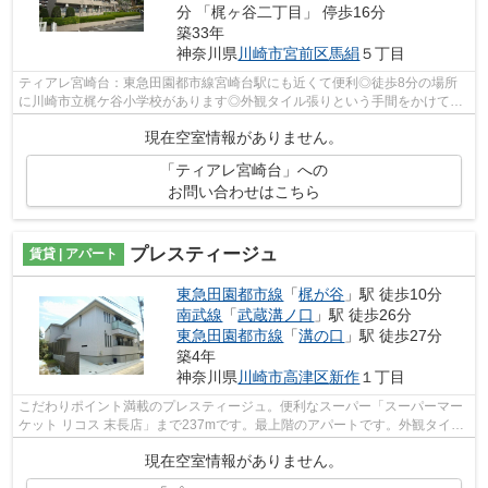
分 「梶ヶ谷二丁目」 停歩16分
築33年
神奈川県
川崎市宮前区
馬絹
５丁目
ティアレ宮崎台：東急田園都市線宮崎台駅にも近くて便利◎徒歩8分の場所
に川崎市立梶ケ谷小学校があります◎外観タイル張りという手間をかけて作
られた、こだわりを感じられる物件です◎...
現在空室情報がありません。
「ティアレ宮崎台」への
お問い合わせはこちら
プレスティージュ
賃貸 | アパート
東急田園都市線
「
梶が谷
」駅 徒歩10分
南武線
「
武蔵溝ノ口
」駅 徒歩26分
東急田園都市線
「
溝の口
」駅 徒歩27分
築4年
神奈川県
川崎市高津区
新作
１丁目
こだわりポイント満載のプレスティージュ。便利なスーパー「スーパーマー
ケット リコス 末長店」まで237mです。最上階のアパートです。外観タイル
張りの物件です。info@keizu-k.jpから...
現在空室情報がありません。