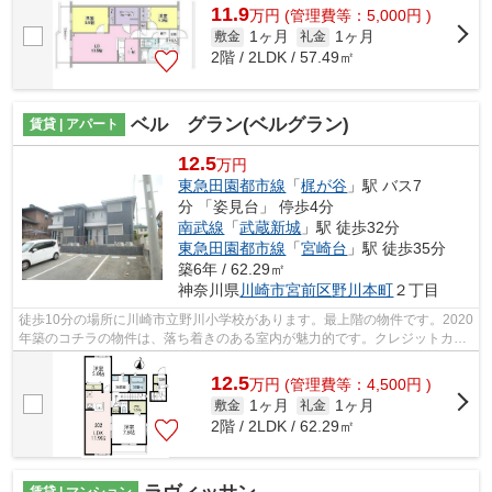
11.9
万
円
(管理費等：5,000円 )
1ヶ月
1ヶ月
敷金
礼金
2階 / 2LDK / 57.49㎡
ベル グラン(ベルグラン)
賃貸 | アパート
12.5
万円
東急田園都市線
「
梶が谷
」駅 バス7
分 「姿見台」 停歩4分
南武線
「
武蔵新城
」駅 徒歩32分
東急田園都市線
「
宮崎台
」駅 徒歩35分
築6年 / 62.29㎡
神奈川県
川崎市宮前区
野川本町
２丁目
徒歩10分の場所に川崎市立野川小学校があります。最上階の物件です。2020
年築のコチラの物件は、落ち着きのある室内が魅力的です。クレジットカー
ドで初期費用をお支払いいただける物...
12.5
万
円
(管理費等：4,500円 )
1ヶ月
1ヶ月
敷金
礼金
2階 / 2LDK / 62.29㎡