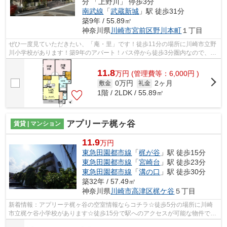
分 「上野川」 停歩3分
南武線
「
武蔵新城
」駅 徒歩31分
築9年 / 55.89㎡
神奈川県
川崎市宮前区
野川本町
１丁目
ぜひ一度見ていただきたい、「庵・里」です！徒歩11分の場所に川崎市立野
川小学校があります！築9年のアパート！バス停から徒歩3分圏内なので、雨
の日の外出も苦になりません！ご自身...
11.8
万
円
(管理費等：6,000円 )
0万円
2ヶ月
敷金
礼金
1階 / 2LDK / 55.89㎡
アプリーテ梶ヶ谷
賃貸 | マンション
11.9
万円
東急田園都市線
「
梶が谷
」駅 徒歩15分
東急田園都市線
「
宮崎台
」駅 徒歩23分
東急田園都市線
「
溝の口
」駅 徒歩30分
築32年 / 57.49㎡
神奈川県
川崎市高津区
梶ケ谷
５丁目
新着情報：アプリーテ梶ヶ谷の空室情報ならコチラ☆徒歩5分の場所に川崎
市立梶ケ谷小学校があります☆徒歩15分で駅へのアクセスが可能な物件です
☆タイルが外壁には張られています☆ご来店...