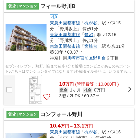
フィール野川B
賃貸 | マンション
礼0
東急田園都市線
「
梶が谷
」駅 バス15
分 「野川坂上」 停歩1分
東急田園都市線
「
鷺沼
」駅 バス16
分 「野川坂上」 停歩1分
東急田園都市線
「
宮崎台
」駅 徒歩31分
築30年 / 60.37㎡
神奈川県
川崎市宮前区
野川台
２丁目
セブンイレブン 川崎野川店まで徒歩7分と近場にコンビニがあるのもポイン
ト♪こちらはマンションタイプになります♪外観タイル張りは、いつまでも外
観をきれいに保ちます♪行き先に応じて...
10
万
円
(管理費等：10,000円 )
1ヶ月
0万円
敷金
礼金
3階 / 2LDK / 60.37㎡
コンフォール野川
賃貸 | マンション
10.4
13.1
万円～
万円
東急田園都市線
「
梶が谷
」駅 バス16
分 「山下（川崎市）」 停歩2分