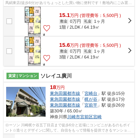
馬絹東店(徒歩6分)がありちょっとした買い物に便利です！敷地内にごみ置き
場がある物件です！外観タイル張りの...
15.1
万
円
(管理費等：5,500円 )
0万円
1ヶ月
敷金
礼金
1階 / 2LDK / 64.19㎡
15.6
万
円
(管理費等：5,500円 )
0万円
1ヶ月
敷金
礼金
3階 / 2LDK / 64.19㎡
ソレイユ廣川
賃貸 | マンション
18
万円
東急田園都市線
「
宮崎台
」駅 徒歩15分
東急田園都市線
「
梶が谷
」駅 徒歩17分
東急田園都市線
「
宮前平
」駅 徒歩26分
築30年 / 65.00㎡
神奈川県
川崎市宮前区
宮崎
ローソン 川崎梶ケ谷五丁目店まで徒歩6分と近場にコンビニがあるのもポイ
ント☆造りとデザインに関して、自信をもって情報を提供できるマンション
です☆こちらの物件は駅まで徒歩で15分...