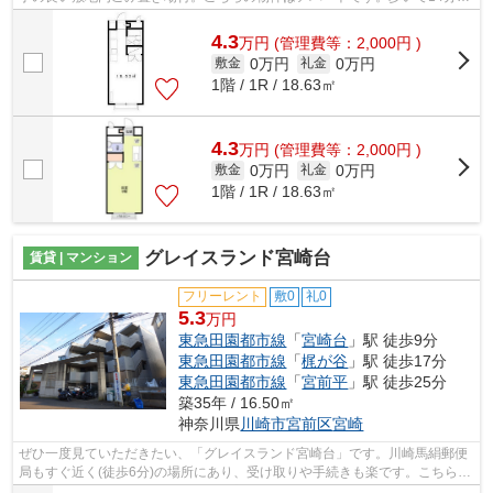
どで駅にアクセスできる、立地の良さも...
4.3
万
円
(管理費等：2,000円 )
0万円
0万円
敷金
礼金
1階 / 1R / 18.63㎡
4.3
万
円
(管理費等：2,000円 )
0万円
0万円
敷金
礼金
1階 / 1R / 18.63㎡
グレイスランド宮崎台
賃貸 | マンション
フリーレント
敷0
礼0
5.3
万円
東急田園都市線
「
宮崎台
」駅 徒歩9分
東急田園都市線
「
梶が谷
」駅 徒歩17分
東急田園都市線
「
宮前平
」駅 徒歩25分
築35年 / 16.50㎡
神奈川県
川崎市宮前区
宮崎
ぜひ一度見ていただきたい、「グレイスランド宮崎台」です。川崎馬絹郵便
局もすぐ近く(徒歩6分)の場所にあり、受け取りや手続きも楽です。こちらの
物件はマンションです。行動範囲が広...