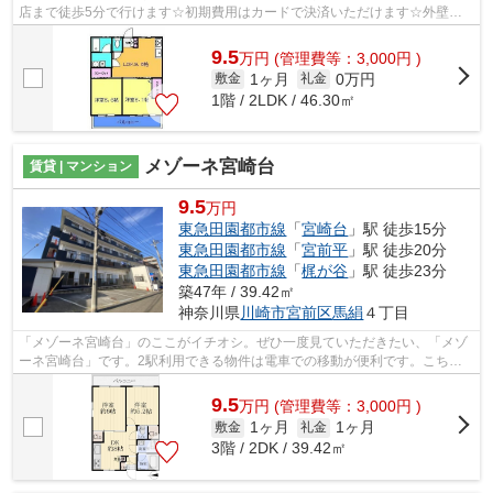
店まで徒歩5分で行けます☆初期費用はカードで決済いただけます☆外壁は
タイル張りとなっていて、外観が素敵です☆...
9.5
万
円
(管理費等：3,000円 )
1ヶ月
0万円
敷金
礼金
1階 / 2LDK / 46.30㎡
メゾーネ宮崎台
賃貸 | マンション
9.5
万円
東急田園都市線
「
宮崎台
」駅 徒歩15分
東急田園都市線
「
宮前平
」駅 徒歩20分
東急田園都市線
「
梶が谷
」駅 徒歩23分
築47年 / 39.42㎡
神奈川県
川崎市宮前区
馬絹
４丁目
「メゾーネ宮崎台」のここがイチオシ。ぜひ一度見ていただきたい、「メゾ
ーネ宮崎台」です。2駅利用できる物件は電車での移動が便利です。こちら
は初期費用をカードでお支払いいただけ...
9.5
万
円
(管理費等：3,000円 )
1ヶ月
1ヶ月
敷金
礼金
3階 / 2DK / 39.42㎡