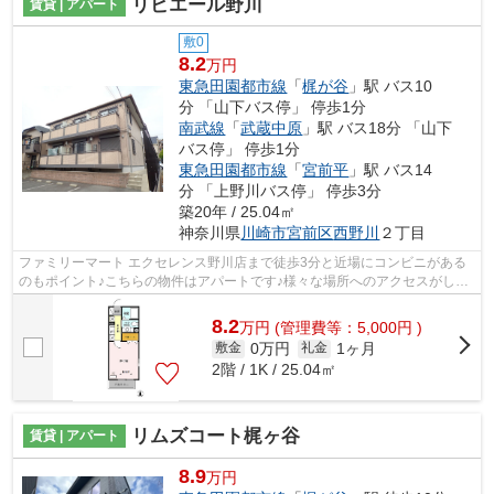
リビエール野川
賃貸 | アパート
敷0
8.2
万円
東急田園都市線
「
梶が谷
」駅 バス10
分 「山下バス停」 停歩1分
南武線
「
武蔵中原
」駅 バス18分 「山下
バス停」 停歩1分
東急田園都市線
「
宮前平
」駅 バス14
分 「上野川バス停」 停歩3分
築20年 / 25.04㎡
神奈川県
川崎市宮前区
西野川
２丁目
ファミリーマート エクセレンス野川店まで徒歩3分と近場にコンビニがある
のもポイント♪こちらの物件はアパートです♪様々な場所へのアクセスがしや
すくなる2駅利用可能な物件です♪最上...
8.2
万
円
(管理費等：5,000円 )
0万円
1ヶ月
敷金
礼金
2階 / 1K / 25.04㎡
リムズコート梶ヶ谷
賃貸 | アパート
8.9
万円