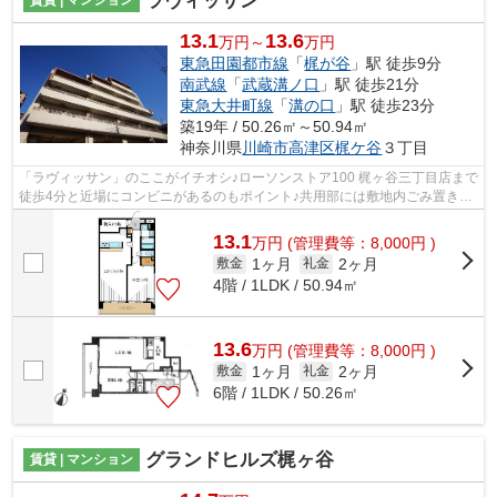
ラヴィッサン
賃貸 | マンション
13.1
13.6
万円～
万円
東急田園都市線
「
梶が谷
」駅 徒歩9分
南武線
「
武蔵溝ノ口
」駅 徒歩21分
東急大井町線
「
溝の口
」駅 徒歩23分
築19年 / 50.26㎡～50.94㎡
神奈川県
川崎市高津区
梶ケ谷
３丁目
「ラヴィッサン」のここがイチオシ♪ローソンストア100 梶ヶ谷三丁目店まで
徒歩4分と近場にコンビニがあるのもポイント♪共用部には敷地内ごみ置き
場・エレベータなどが揃っており、とて...
13.1
万
円
(管理費等：8,000円 )
1ヶ月
2ヶ月
敷金
礼金
4階 / 1LDK / 50.94㎡
13.6
万
円
(管理費等：8,000円 )
1ヶ月
2ヶ月
敷金
礼金
6階 / 1LDK / 50.26㎡
グランドヒルズ梶ヶ谷
賃貸 | マンション