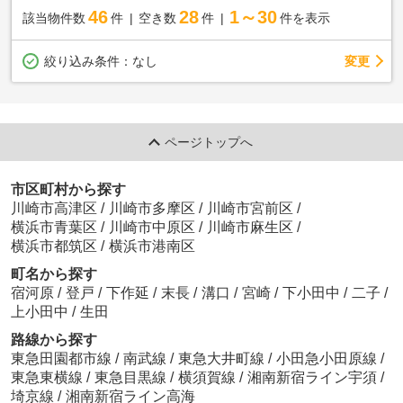
46
28
1～30
該当物件数
件
空き数
件
件を表示
変更
絞り込み条件：
なし
ページトップへ
市区町村から探す
川崎市高津区
/
川崎市多摩区
/
川崎市宮前区
/
横浜市青葉区
/
川崎市中原区
/
川崎市麻生区
/
横浜市都筑区
/
横浜市港南区
町名から探す
宿河原
/
登戸
/
下作延
/
末長
/
溝口
/
宮崎
/
下小田中
/
二子
/
上小田中
/
生田
路線から探す
東急田園都市線
/
南武線
/
東急大井町線
/
小田急小田原線
/
東急東横線
/
東急目黒線
/
横須賀線
/
湘南新宿ライン宇須
/
埼京線
/
湘南新宿ライン高海