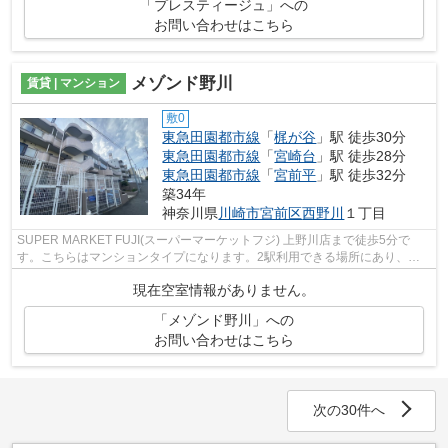
「プレスティージュ」への
お問い合わせはこちら
メゾンド野川
賃貸 | マンション
敷0
東急田園都市線
「
梶が谷
」駅 徒歩30分
東急田園都市線
「
宮崎台
」駅 徒歩28分
東急田園都市線
「
宮前平
」駅 徒歩32分
築34年
神奈川県
川崎市宮前区
西野川
１丁目
SUPER MARKET FUJI(スーパーマーケットフジ) 上野川店まで徒歩5分で
す。こちらはマンションタイプになります。2駅利用できる場所にあり、行
き先に応じて乗車駅の使い分けができます。...
現在空室情報がありません。
「メゾンド野川」への
お問い合わせはこちら
次の30件へ