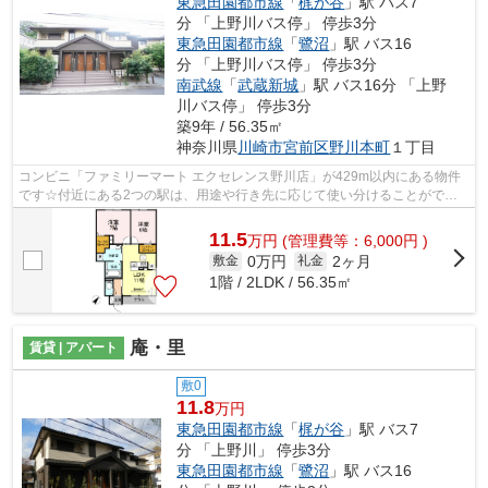
東急田園都市線
「
梶が谷
」駅 バス7
分 「上野川バス停」 停歩3分
東急田園都市線
「
鷺沼
」駅 バス16
分 「上野川バス停」 停歩3分
南武線
「
武蔵新城
」駅 バス16分 「上野
川バス停」 停歩3分
築9年 / 56.35㎡
神奈川県
川崎市宮前区
野川本町
１丁目
コンビニ「ファミリーマート エクセレンス野川店」が429m以内にある物件
です☆付近にある2つの駅は、用途や行き先に応じて使い分けることができ
ます☆眺めの良いアパート探しは、こちら...
11.5
万
円
(管理費等：6,000円 )
0万円
2ヶ月
敷金
礼金
1階 / 2LDK / 56.35㎡
庵・里
賃貸 | アパート
敷0
11.8
万円
東急田園都市線
「
梶が谷
」駅 バス7
分 「上野川」 停歩3分
東急田園都市線
「
鷺沼
」駅 バス16