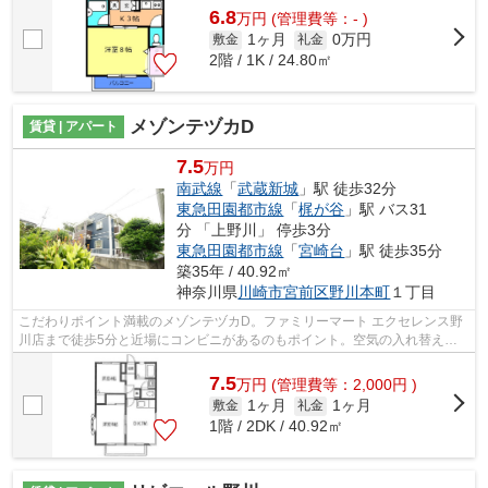
6.8
万
円
(管理費等：- )
1ヶ月
0万円
敷金
礼金
2階 / 1K / 24.80㎡
メゾンテヅカD
賃貸 | アパート
7.5
万円
南武線
「
武蔵新城
」駅 徒歩32分
東急田園都市線
「
梶が谷
」駅 バス31
分 「上野川」 停歩3分
東急田園都市線
「
宮崎台
」駅 徒歩35分
築35年 / 40.92㎡
神奈川県
川崎市宮前区
野川本町
１丁目
こだわりポイント満載のメゾンテヅカD。ファミリーマート エクセレンス野
川店まで徒歩5分と近場にコンビニがあるのもポイント。空気の入れ替えも
簡単におこなえる通風良好の物件です。...
7.5
万
円
(管理費等：2,000円 )
1ヶ月
1ヶ月
敷金
礼金
1階 / 2DK / 40.92㎡