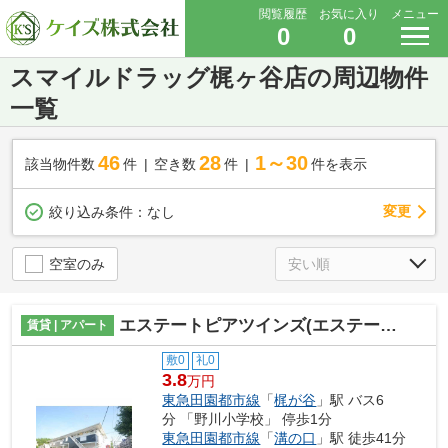
閲覧履歴
お気に入り
メニュー
0
0
スマイルドラッグ梶ヶ谷店の周辺物件
一覧
46
28
1～30
該当物件数
件
空き数
件
件を表示
変更
絞り込み条件：
なし
空室のみ
エステートピアツインズ(エステートピアツインズ)
賃貸 | アパート
敷0
礼0
3.8
万円
東急田園都市線
「
梶が谷
」駅 バス6
分 「野川小学校」 停歩1分
東急田園都市線
「
溝の口
」駅 徒歩41分