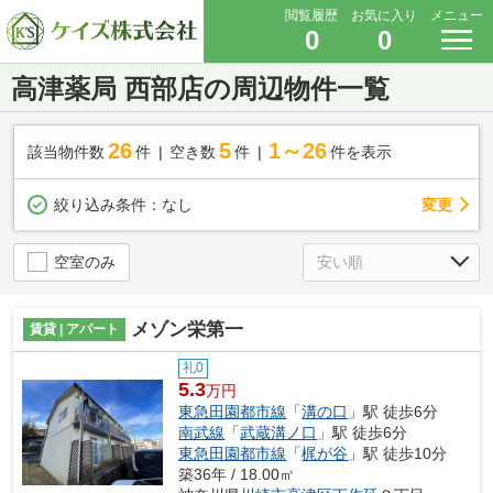
閲覧履歴
お気に入り
メニュー
0
0
高津薬局 西部店の周辺物件一覧
26
5
1～26
該当物件数
件
空き数
件
件を表示
変更
絞り込み条件：
なし
空室のみ
メゾン栄第一
賃貸 | アパート
礼0
5.3
万円
東急田園都市線
「
溝の口
」駅 徒歩6分
南武線
「
武蔵溝ノ口
」駅 徒歩6分
東急田園都市線
「
梶が谷
」駅 徒歩10分
築36年 / 18.00㎡