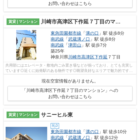
お問い合わせはこちら
川崎市高津区下作延７丁目のマンション
賃貸 | マンション
東急田園都市線
「
溝の口
」駅 徒歩8分
南武線
「
武蔵溝ノ口
」駅 徒歩8分
南武線
「
津田山
」駅 徒歩7分
築25年
神奈川県
川崎市高津区
下作延
７丁目
共用部にはエレベータ・敷地内ごみ置き場などが揃っており、とても充実し
ています◎近くに始発駅のある物件です◎眺望良好なエリアで魅力的です◎
こちらの物件、通風良好な居住環境でどな...
現在空室情報がありません。
「川崎市高津区下作延７丁目のマンション」への
お問い合わせはこちら
サニーヒル東
賃貸 | マンション
礼0
東急田園都市線
「
溝の口
」駅 徒歩10分
南武線
「
武蔵溝ノ口
」駅 徒歩12分