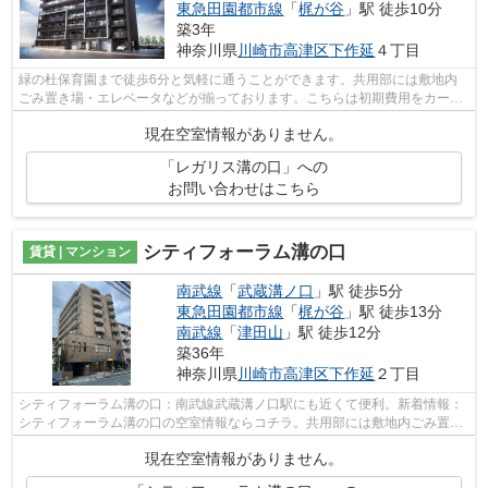
東急田園都市線
「
梶が谷
」駅 徒歩10分
築3年
神奈川県
川崎市高津区
下作延
４丁目
緑の杜保育園まで徒歩6分と気軽に通うことができます。共用部には敷地内
ごみ置き場・エレベータなどが揃っております。こちらは初期費用をカード
でお支払いいただける物件です。造りと...
現在空室情報がありません。
「レガリス溝の口」への
お問い合わせはこちら
シティフォーラム溝の口
賃貸 | マンション
南武線
「
武蔵溝ノ口
」駅 徒歩5分
東急田園都市線
「
梶が谷
」駅 徒歩13分
南武線
「
津田山
」駅 徒歩12分
築36年
神奈川県
川崎市高津区
下作延
２丁目
シティフォーラム溝の口：南武線武蔵溝ノ口駅にも近くて便利。新着情報：
シティフォーラム溝の口の空室情報ならコチラ。共用部には敷地内ごみ置き
場・エレベータなどが揃っており、と...
現在空室情報がありません。