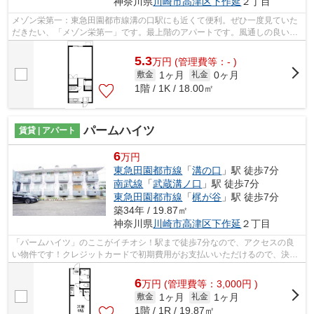
神奈川県
川崎市高津区
下作延
２丁目
メゾン栄第一：東急田園都市線溝の口駅にも近くて便利。ぜひ一度見ていた
だきたい、「メゾン栄第一」です。最上階のアパートです。風通しの良いア
パートは利便性が高く好条件です。東...
5.3
万
円
(管理費等：- )
1ヶ月
0ヶ月
敷金
礼金
1階 / 1K / 18.00㎡
パームハイツ
賃貸 | アパート
6
万円
東急田園都市線
「
溝の口
」駅 徒歩7分
南武線
「
武蔵溝ノ口
」駅 徒歩7分
東急田園都市線
「
梶が谷
」駅 徒歩7分
築34年 / 19.87㎡
神奈川県
川崎市高津区
下作延
２丁目
「パームハイツ」のここがイチオシ！駅まで徒歩7分なので、アクセスの良
い物件です！クレジットカードで初期費用がお支払いいただけるので、決済
の手間が軽減できます！忙しいあなたの...
6
万
円
(管理費等：3,000円 )
1ヶ月
1ヶ月
敷金
礼金
1階 / 1R / 19.87㎡