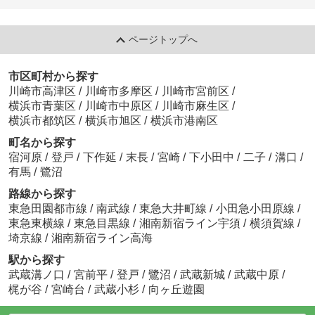
ページトップへ
市区町村から探す
川崎市高津区
/
川崎市多摩区
/
川崎市宮前区
/
横浜市青葉区
/
川崎市中原区
/
川崎市麻生区
/
横浜市都筑区
/
横浜市旭区
/
横浜市港南区
町名から探す
宿河原
/
登戸
/
下作延
/
末長
/
宮崎
/
下小田中
/
二子
/
溝口
/
有馬
/
鷺沼
路線から探す
東急田園都市線
/
南武線
/
東急大井町線
/
小田急小田原線
/
東急東横線
/
東急目黒線
/
湘南新宿ライン宇須
/
横須賀線
/
埼京線
/
湘南新宿ライン高海
駅から探す
武蔵溝ノ口
/
宮前平
/
登戸
/
鷺沼
/
武蔵新城
/
武蔵中原
/
梶が谷
/
宮崎台
/
武蔵小杉
/
向ヶ丘遊園