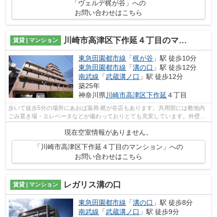
「ヴェルデ梶が谷」への
お問い合わせはこちら
川崎市高津区下作延４丁目のマンション
賃貸 | マンション
東急田園都市線
「
梶が谷
」駅 徒歩10分
東急田園都市線
「
溝の口
」駅 徒歩12分
南武線
「
武蔵溝ノ口
」駅 徒歩12分
築25年
神奈川県
川崎市高津区
下作延
４丁目
歩いて徒歩5分の場所にあおば薬局 梶が谷店もあります。共用部には敷地内
ごみ置き場・エレベータなどが備わっておりとても充実しています。外壁に
はタイルが張られてあり、印象的な外...
現在空室情報がありません。
「川崎市高津区下作延４丁目のマンション」への
お問い合わせはこちら
レガリス溝の口
賃貸 | マンション
東急田園都市線
「
溝の口
」駅 徒歩8分
南武線
「
武蔵溝ノ口
」駅 徒歩9分