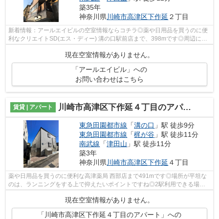
築35年
神奈川県
川崎市高津区
下作延
２丁目
新着情報：アールエイビルの空室情報ならコチラ◎薬や日用品を買うのに便
利なクリエイトSD(エス・ディー) 溝の口駅前店まで、398mです◎周辺に
は、徒歩5分で利用できる駅があります◎2駅...
現在空室情報がありません。
「アールエイビル」への
お問い合わせはこちら
川崎市高津区下作延４丁目のアパート
賃貸 | アパート
東急田園都市線
「
溝の口
」駅 徒歩9分
東急田園都市線
「
梶が谷
」駅 徒歩11分
南武線
「
津田山
」駅 徒歩11分
築3年
神奈川県
川崎市高津区
下作延
４丁目
薬や日用品を買うのに便利な高津薬局 西部店まで491mです◎場所が平坦な
のは、ランニングをする上で抑えたいポイントですね◎2駅利用できる場所
にあり、行き先に応じて乗車駅の使い分け...
現在空室情報がありません。
「川崎市高津区下作延４丁目のアパート」への