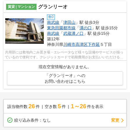
グランリーオ
賃貸 | マンション
敷0
南武線
「
津田山
」駅 徒歩3分
東急田園都市線
「
溝の口
」駅 徒歩15分
南武線
「
武蔵溝ノ口
」駅 徒歩15分
築12年
神奈川県
川崎市高津区
下作延
５丁目
共用部には敷地内ごみ置き場・エレベータなど様々な設備やサービスが揃っ
ているので便利です。クレジットカードで初期費用がお支払いいただけるの
で、決済の手間が軽減できます。景色...
現在空室情報がありません。
「グランリーオ」への
お問い合わせはこちら
26
5
1～26
該当物件数
件
空き数
件
件を表示
変更
絞り込み条件：
なし