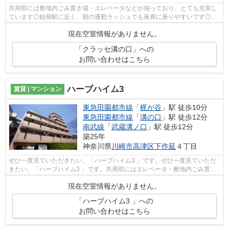
共用部には敷地内ごみ置き場・エレベータなどが揃っており、とても充実し
ています◎始発駅に近く、朝の通勤ラッシュでも座席に座りやすいです◎地
上11階建ての物件は、弊社イチオシの物...
現在空室情報がありません。
「クラッセ溝の口」への
お問い合わせはこちら
ハーブハイム3
賃貸 | マンション
東急田園都市線
「
梶が谷
」駅 徒歩10分
東急田園都市線
「
溝の口
」駅 徒歩12分
南武線
「
武蔵溝ノ口
」駅 徒歩12分
築25年
神奈川県
川崎市高津区
下作延
４丁目
ぜひ一度見ていただきたい、「ハーブハイム3 」です。ぜひ一度見ていただ
きたい、「ハーブハイム3 」です。共用部にはエレベータ・敷地内ごみ置き
場などが揃っており、とても充実して...
現在空室情報がありません。
「ハーブハイム3 」への
お問い合わせはこちら