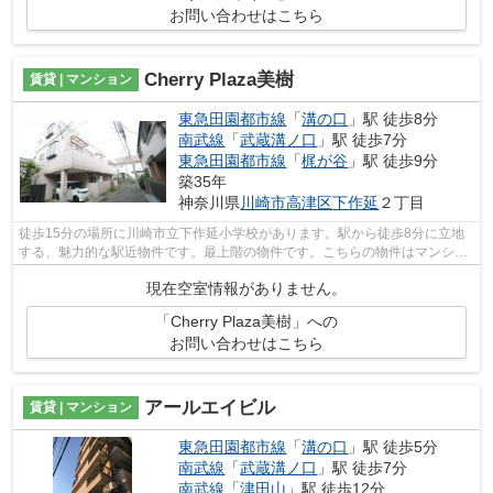
お問い合わせはこちら
Cherry Plaza美樹
賃貸 | マンション
東急田園都市線
「
溝の口
」駅 徒歩8分
南武線
「
武蔵溝ノ口
」駅 徒歩7分
東急田園都市線
「
梶が谷
」駅 徒歩9分
築35年
神奈川県
川崎市高津区
下作延
２丁目
徒歩15分の場所に川崎市立下作延小学校があります。駅から徒歩8分に立地
する、魅力的な駅近物件です。最上階の物件です。こちらの物件はマンショ
ンです。東急田園都市線溝の口近くで快...
現在空室情報がありません。
「Cherry Plaza美樹」への
お問い合わせはこちら
アールエイビル
賃貸 | マンション
東急田園都市線
「
溝の口
」駅 徒歩5分
南武線
「
武蔵溝ノ口
」駅 徒歩7分
南武線
「
津田山
」駅 徒歩12分