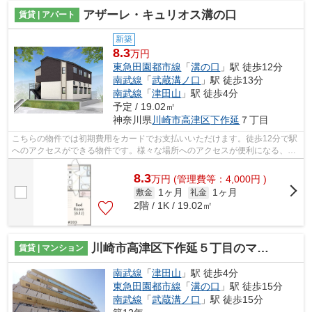
アザーレ・キュリオス溝の口
賃貸 | アパート
新築
8.3
万円
東急田園都市線
「
溝の口
」駅 徒歩12分
南武線
「
武蔵溝ノ口
」駅 徒歩13分
南武線
「
津田山
」駅 徒歩4分
予定 / 19.02㎡
神奈川県
川崎市高津区
下作延
７丁目
こちらの物件では初期費用をカードでお支払いいただけます。徒歩12分で駅
へのアクセスができる物件です。様々な場所へのアクセスが便利になる、2
駅利用可能な物件です。こちらの物件は...
8.3
万
円
(管理費等：4,000円 )
1ヶ月
1ヶ月
敷金
礼金
2階 / 1K / 19.02㎡
川崎市高津区下作延５丁目のマンション
賃貸 | マンション
南武線
「
津田山
」駅 徒歩4分
東急田園都市線
「
溝の口
」駅 徒歩15分
南武線
「
武蔵溝ノ口
」駅 徒歩15分