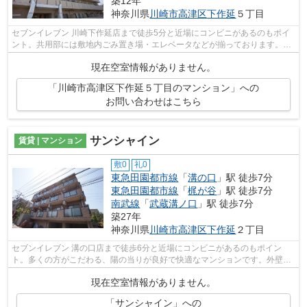
築12年
神奈川県
川崎市高津区
下作延
５丁目
セブンイレブン 川崎下作延店まで徒歩5分と近場にコンビニがあるのもポイ
ント。共用部には敷地内ごみ置き場・エレベータなどが揃っております。こ
ちらは初期費用をカードでお支払いい...
現在空室情報がありません。
「川崎市高津区下作延５丁目のマンション」への
お問い合わせはこちら
サンシャイン
賃貸 | マンション
敷0
礼0
東急田園都市線
「
溝の口
」駅 徒歩7分
東急田園都市線
「
梶が谷
」駅 徒歩7分
南武線
「
武蔵溝ノ口
」駅 徒歩7分
築27年
神奈川県
川崎市高津区
下作延
２丁目
セブンイレブン 溝の口店まで徒歩6分と近場にコンビニがあるのもポイン
ト。多くの方がこだわる、陽の当りが良好で快適なマンションです。外壁に
はタイルが張られています。始発駅近く...
現在空室情報がありません。
「サンシャイン」への