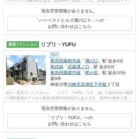
ンイレブン 川崎津田山店まで徒歩6分と近場にコンビニがあるのもポイン
ト。共用部にはエレベータ・敷地内ごみ置...
現在空室情報がありません。
「ハーベストヒルズ溝の口Ⅱ」への
お問い合わせはこちら
リブリ・YUFU
賃貸 | マンション
敷0
東急田園都市線
「
溝の口
」駅 徒歩4分
南武線
「
武蔵溝ノ口
」駅 徒歩5分
東急田園都市線
「
梶が谷
」駅 徒歩10分
築9年
神奈川県
川崎市高津区
下作延
２丁目
ぜひ一度見ていただきたい、「リブリ・YUFU」です。歩いて徒歩5分の場所
に調剤薬局のアイセイ薬局 高津区役所前店もあります。築9年の物件で充実
した毎日を過ごしませんか。こちらは初...
現在空室情報がありません。
「リブリ・YUFU」への
お問い合わせはこちら