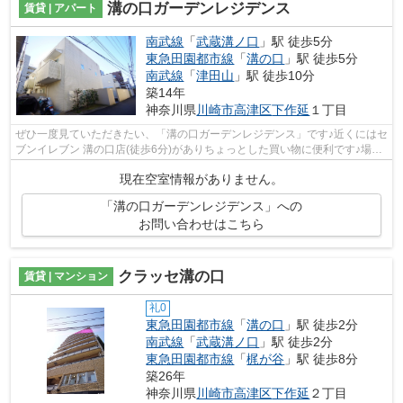
溝の口ガーデンレジデンス
賃貸 | アパート
南武線
「
武蔵溝ノ口
」駅 徒歩5分
東急田園都市線
「
溝の口
」駅 徒歩5分
南武線
「
津田山
」駅 徒歩10分
築14年
神奈川県
川崎市高津区
下作延
１丁目
ぜひ一度見ていただきたい、「溝の口ガーデンレジデンス」です♪近くにはセ
ブンイレブン 溝の口店(徒歩6分)がありちょっとした買い物に便利です♪場所
が平坦なのは、ランニングをする上...
現在空室情報がありません。
「溝の口ガーデンレジデンス」への
お問い合わせはこちら
クラッセ溝の口
賃貸 | マンション
礼0
東急田園都市線
「
溝の口
」駅 徒歩2分
南武線
「
武蔵溝ノ口
」駅 徒歩2分
東急田園都市線
「
梶が谷
」駅 徒歩8分
築26年
神奈川県
川崎市高津区
下作延
２丁目