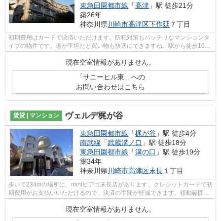
東急田園都市線
「
高津
」駅 徒歩21分
築26年
神奈川県
川崎市高津区
下作延
７丁目
初期費用はカードで決済いただけます。防犯対策もバッチリなマンションタ
イプの物件です。道が平坦だと買い物も快適にできますね。駅から徒歩10分
の物件で、アクセス良好です。物件を...
現在空室情報がありません。
「サニーヒル東」への
お問い合わせはこちら
ヴェルデ梶が谷
賃貸 | マンション
東急田園都市線
「
梶が谷
」駅 徒歩4分
南武線
「
武蔵溝ノ口
」駅 徒歩18分
東急田園都市線
「
溝の口
」駅 徒歩19分
築34年
神奈川県
川崎市高津区
末長
１丁目
歩いて234mの場所に、miniピアゴ末長店があります。クレジットカードで初
期費用がお支払いいただけるので、決済の手間が軽減できます。移動範囲が
広がる2駅利用可能な物件です。共用部...
現在空室情報がありません。