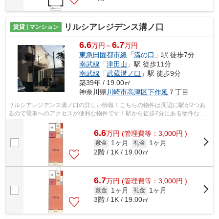
リルシアレジデンス溝ノ口
賃貸 | マンション
6.6
6.7
万円～
万円
東急田園都市線
「
溝の口
」駅 徒歩7分
南武線
「
津田山
」駅 徒歩11分
南武線
「
武蔵溝ノ口
」駅 徒歩9分
築39年 / 19.00㎡
神奈川県
川崎市高津区
下作延
７丁目
リルシアレジデンス溝ノ口の詳しい情報！こちらの物件は周辺に駅が2つあ
るので電車へのアクセスが便利な物件です！駅から徒歩7分にある物件なの
で、電車利用が多い方にオススメです！...
6.6
万
円
(管理費等：3,000円 )
1ヶ月
1ヶ月
敷金
礼金
2階 / 1K / 19.00㎡
6.7
万
円
(管理費等：3,000円 )
1ヶ月
1ヶ月
敷金
礼金
3階 / 1K / 19.00㎡