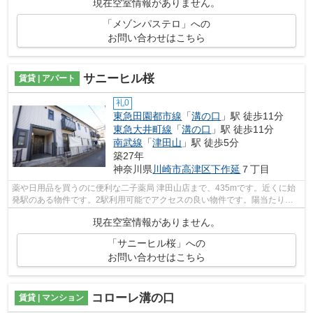
現在空室情報がありません。
「メゾンパステロ」への
お問い合わせはこちら
サニーヒル桜
賃貸 | アパート
礼0
東急田園都市線
「
溝の口
」駅 徒歩11分
東急大井町線
「
溝の口
」駅 徒歩11分
南武線
「
津田山
」駅 徒歩5分
築27年
神奈川県
川崎市高津区
下作延
７丁目
薬や日用品を買うのに便利な二子薬局 津田山店まで、435mです。近くに始
発駅のある物件です。2駅利用可能でアクセスの良い物件です。陽当たりが
良いので、冬も暖かく快適に過ごすこと...
現在空室情報がありません。
「サニーヒル桜」への
お問い合わせはこちら
コローレ溝の口
賃貸 | マンション