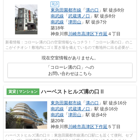
礼0
東急田園都市線
「
溝の口
」駅 徒歩8分
南武線
「
武蔵溝ノ口
」駅 徒歩8分
南武線
「
津田山
」駅 徒歩7分
築18年
神奈川県
川崎市高津区
下作延
４丁目
新着情報：コローレ溝の口の空室情報ならコチラ！「コローレ溝の口」のこ
こがイチオシ！敷地内にゴミ置き場を備えているので敷地外に出る必要が無
く、ごみ出しが短時間で終わります！...
現在空室情報がありません。
「コローレ溝の口」への
お問い合わせはこちら
ハーベストヒルズ溝の口Ⅱ
賃貸 | マンション
東急田園都市線
「
溝の口
」駅 徒歩16分
南武線
「
武蔵溝ノ口
」駅 徒歩16分
南武線
「
津田山
」駅 徒歩4分
築20年
神奈川県
川崎市高津区
下作延
５丁目
ハーベストヒルズ溝の口Ⅱ：東急田園都市線溝の口駅にも近くて便利。セブ