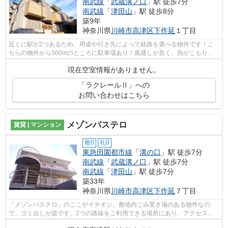
南武線
「
武蔵溝ノ口
」駅 徒歩7分
南武線
「
津田山
」駅 徒歩8分
築9年
神奈川県
川崎市高津区
下作延
１丁目
近くに駅が2つあるため、用途や行き先によって経路を選べる物件です！こ
ちらの物件から300mのところに駐車場あり！風通しが良く、熱がこもりに
くいので、室内が暑くなりにくいです！平...
現在空室情報がありません。
「ラクレールⅡ」への
お問い合わせはこちら
メゾンパステロ
賃貸 | マンション
敷0
礼0
東急田園都市線
「
溝の口
」駅 徒歩7分
南武線
「
武蔵溝ノ口
」駅 徒歩7分
南武線
「
津田山
」駅 徒歩7分
築33年
神奈川県
川崎市高津区
下作延
７丁目
「メゾンパステロ」のここがイチオシ。敷地内ごみ置き場のある物件なの
で、ゴミ出しが楽です。2つの路線をご利用できる場所にあり、アクセスは
とても便利です。クレジットカードで初期...