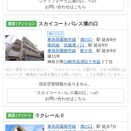
「シティフォーラム溝の口」への
お問い合わせはこちら
スカイコートパレス溝の口
賃貸 | マンション
敷0
礼0
東急田園都市線
「
溝の口
」駅 徒歩8分
南武線
「
武蔵溝ノ口
」駅 徒歩9分
東急田園都市線
「
梶が谷
」駅 徒歩9分
築11年
神奈川県
川崎市高津区
下作延
２丁目
ぜひ一度見ていただきたい、「スカイコートパレス溝の口」です♪共用部には
エレベータ・敷地内ごみ置き場などが揃っており、とても充実しています♪駅
から徒歩8分の物件なら、駅前のお買...
現在空室情報がありません。
「スカイコートパレス溝の口」への
お問い合わせはこちら
ラクレールⅡ
賃貸 | アパート
東急田園都市線
「
溝の口
」駅 徒歩7分