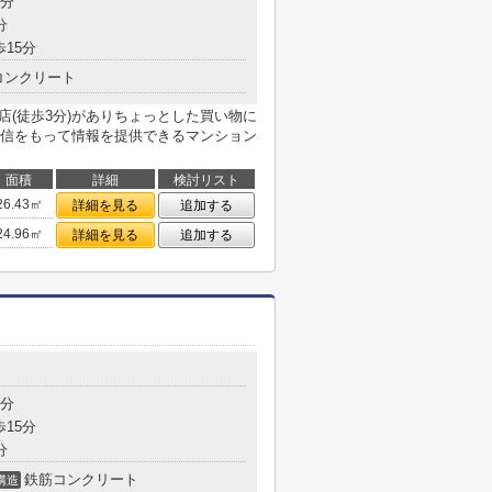
8分
分
歩15分
コンクリート
店(徒歩3分)がありちょっとした買い物に
信をもって情報を提供できるマンション
面積
詳細
検討リスト
26.43㎡
詳細を見る
追加する
24.96㎡
詳細を見る
追加する
目
8分
歩15分
分
鉄筋コンクリート
構造