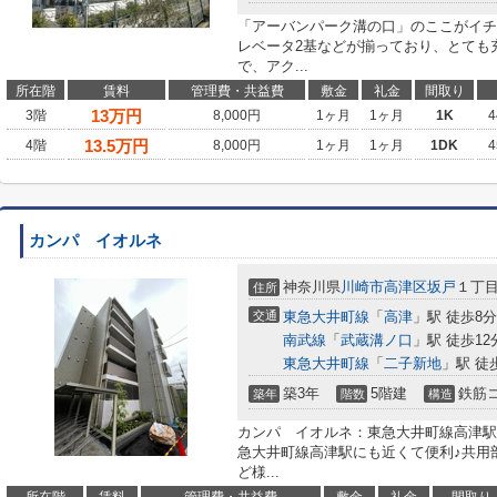
「アーバンパーク溝の口」のここがイチ
レベータ2基などが揃っており、とても
で、アク...
所在階
賃料
管理費・共益費
敷金
礼金
間取り
13
万円
3階
8,000円
1ヶ月
1ヶ月
1K
4
13.5
万円
4階
8,000円
1ヶ月
1ヶ月
1DK
4
カンパ イオルネ
神奈川県
川崎市高津区
坂戸
１丁
住所
交通
東急大井町線
「
高津
」駅 徒歩8分
南武線
「
武蔵溝ノ口
」駅 徒歩12
東急大井町線
「
二子新地
」駅 徒
築3年
5階建
鉄筋
築年
階数
構造
カンパ イオルネ：東急大井町線高津駅
急大井町線高津駅にも近くて便利♪共用
ど様...