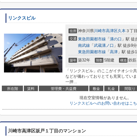
リンクスビル
神奈川県
川崎市高津区
久本
３丁
住所
交通
東急田園都市線
「
溝の口
」駅 徒
南武線
「
武蔵溝ノ口
」駅 徒歩9分
東急田園都市線
「
高津
」駅 徒歩1
築32年
5階建
鉄筋
築年
階数
構造
「リンクスビル」のここがイチオシ☆共
などが備わっておりとても充実していま
一押...
所在階
賃料
管理費・共益費
敷金
礼金
間取り
現在空室情報がありません。
リンクスビルへのお問い合わせはこち
川崎市高津区坂戸１丁目のマンション