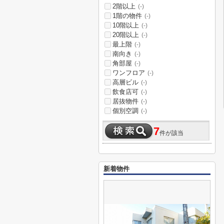
2階以上
(-)
1階の物件
(-)
10階以上
(-)
20階以上
(-)
最上階
(-)
南向き
(-)
角部屋
(-)
ワンフロア
(-)
高層ビル
(-)
飲食店可
(-)
居抜物件
(-)
個別空調
(-)
7
件が該当
新着物件