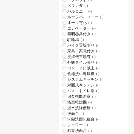
(-)
ベランダ
(-)
バルコニー
(-)
ルーフバルコニー
(-)
オール電化
(-)
エレベーター
(-)
照明器具付き
(-)
駐輪場
(-)
バイク置場あり
(-)
家具・家電付き
(-)
洗濯機置場有
(-)
外観タイル張り
(-)
コンロ２口以上
(-)
食器洗い乾燥機
(-)
システムキッチン
(-)
対面式キッチン
(-)
バス・トイレ別
(-)
追焚機能浴室
(-)
浴室乾燥機
(-)
温水洗浄便座
(-)
洗面台
(-)
洗髪洗面化粧台
(-)
シャワー
(-)
独立洗面台
(-)