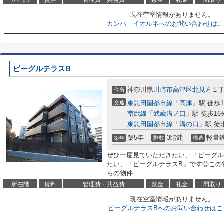
所在階
賃料
管理費・共益費
敷金
礼金
間取り
現在空室情報がありません。
カンパ イオルネへのお問い合わせはこ
ビーグルテラスB
神奈川県
川崎市高津区
北見方
１
住所
交通
東急田園都市線
「
高津
」駅 徒歩1
南武線
「
武蔵溝ノ口
」駅 徒歩16
東急田園都市線
「
溝の口
」駅 徒
築5年
3階建
軽量
築年
階数
構造
ぜひ一度見ていただきたい、「ビーグル
たい、「ビーグルテラスB」です◎この
らの物件...
所在階
賃料
管理費・共益費
敷金
礼金
間取り
現在空室情報がありません。
ビーグルテラスBへのお問い合わせはこ