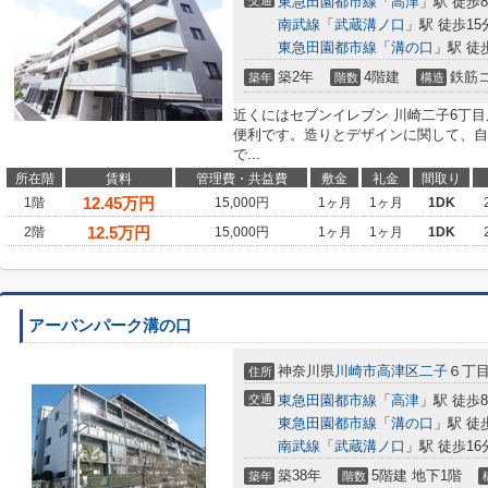
交通
東急田園都市線
「
高津
」駅 徒歩
南武線
「
武蔵溝ノ口
」駅 徒歩15
東急田園都市線
「
溝の口
」駅 徒
築2年
4階建
鉄筋
築年
階数
構造
近くにはセブンイレブン 川崎二子6丁目
便利です。造りとデザインに関して、自
で...
所在階
賃料
管理費・共益費
敷金
礼金
間取り
12.45
万円
1階
15,000円
1ヶ月
1ヶ月
1DK
12.5
万円
2階
15,000円
1ヶ月
1ヶ月
1DK
アーバンパーク溝の口
神奈川県
川崎市高津区
二子
６丁
住所
交通
東急田園都市線
「
高津
」駅 徒歩
東急田園都市線
「
溝の口
」駅 徒
南武線
「
武蔵溝ノ口
」駅 徒歩16
築38年
5階建 地下1階
築年
階数