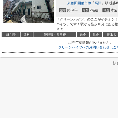
東急田園都市線
「
高津
」駅 徒歩
築34年
2階建
木造
築年
階数
構造
「グリーンハイツ」のここがイチオシ！
ハイツ」です！駅から徒歩10分にある
メで...
所在階
賃料
管理費・共益費
敷金
礼金
間取り
現在空室情報がありません。
グリーンハイツへのお問い合わせはこ
該