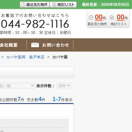
最終更新：2026年08月06日
00
00
件
件
最近見た物件
検討リスト
業時間：10：00～18：30 定休日：水曜日
>
カバヤ薬局 坂戸本店
>
カバヤ薬
表示件数：
7
4
1-7
当公開件数
件 空き数
件
件表示
目