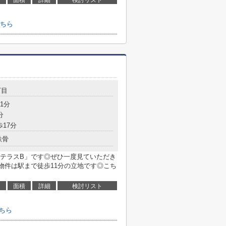
面積
詳細
検討リスト
ちら
丁目
1分
分
歩17分
鉄骨
テラスB」です◎ぜひ一度見ていただき
物件は駅まで徒歩11分の立地です◎こち
面積
詳細
検討リスト
ちら