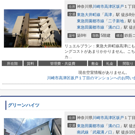
神奈川県
川崎市高津区
坂戸
１丁
住所
交通
東急大井町線
「
高津
」駅 徒歩8分
東急田園都市線
「
二子新地
」駅 
東急田園都市線
「
溝の口
」駅 徒
築8年
5階建
鉄筋
築年
階数
構造
リュエルブラン：東急大井町線高津にも
ングコストがあまりかかりません。こち
カ...
所在階
賃料
管理費・共益費
敷金
礼金
間取り
現在空室情報がありません。
川崎市高津区坂戸１丁目のマンションへのお問い
グリーンハイツ
神奈川県
川崎市高津区
坂戸
１丁
住所
交通
東急田園都市線
「
溝の口
」駅 徒
南武線
「
武蔵溝ノ口
」駅 徒歩10