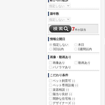
駅からの徒歩
築年数
7
件が該当
情報公開日
指定しない
本日
3日以内
1週間以内
画像・動画あり
画像あり
動画あり
パノラマあり
こだわり条件
ペット飼育可
(-)
ペット専用設備
(-)
楽器相談
(-)
陽当り良好
(-)
閑静な住宅地
(-)
デザイナーズ
(-)