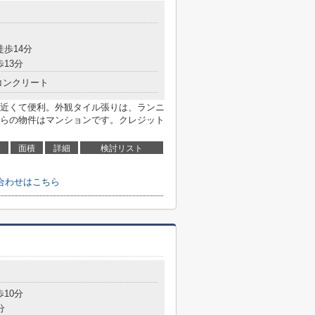
目
徒歩14分
歩13分
コンクリート
近くて便利。外観タイル張りは、ランニ
らの物件はマンションです。クレジット
面積
詳細
検討リスト
合わせはこちら
目
歩10分
分