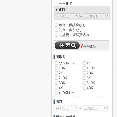
一戸建て
▼賃料
～
敷金・保証金なし
礼金・敷引なし
共益費・管理費込み
7
件が該当
間取り
ワンルーム
1K
1DK
1LDK
2K
2DK
2LDK
3K
3DK
3LDK
4K
4DK
4LDK以上
面積
～