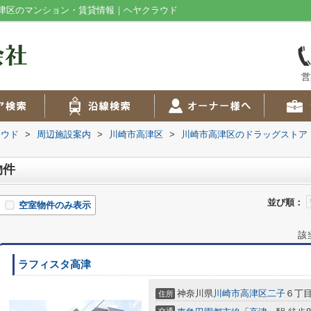
津区のマンション・賃貸情報｜ヘヤクラウド
営
ラウド
>
周辺施設案内
>
川崎市高津区
>
川崎市高津区のドラッグストア
物件
並び順：
空室物件のみ表示
該
ラフィスタ高津
神奈川県
川崎市高津区
二子
６丁
住所