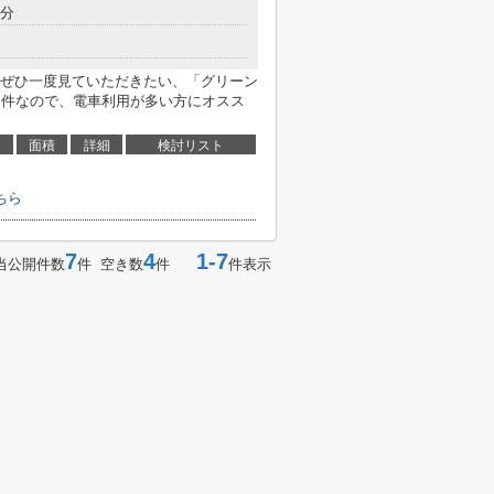
8分
ぜひ一度見ていただきたい、「グリーン
物件なので、電車利用が多い方にオスス
面積
詳細
検討リスト
ちら
7
4
1-7
当公開件数
件 空き数
件
件表示