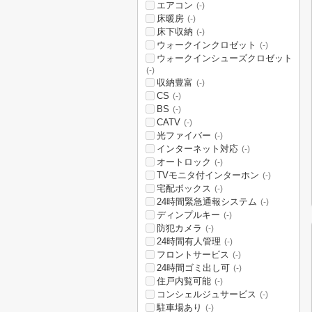
エアコン
(-)
床暖房
(-)
床下収納
(-)
ウォークインクロゼット
(-)
ウォークインシューズクロゼット
(-)
収納豊富
(-)
CS
(-)
BS
(-)
CATV
(-)
光ファイバー
(-)
インターネット対応
(-)
オートロック
(-)
TVモニタ付インターホン
(-)
宅配ボックス
(-)
24時間緊急通報システム
(-)
ディンプルキー
(-)
防犯カメラ
(-)
24時間有人管理
(-)
フロントサービス
(-)
24時間ゴミ出し可
(-)
住戸内覧可能
(-)
コンシェルジュサービス
(-)
駐車場あり
(-)