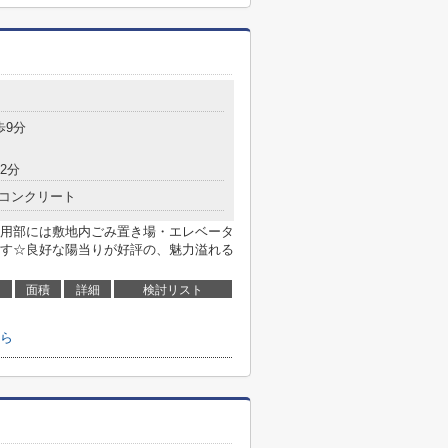
目
歩9分
2分
コンクリート
用部には敷地内ごみ置き場・エレベータ
す☆良好な陽当りが好評の、魅力溢れる
面積
詳細
検討リスト
ら