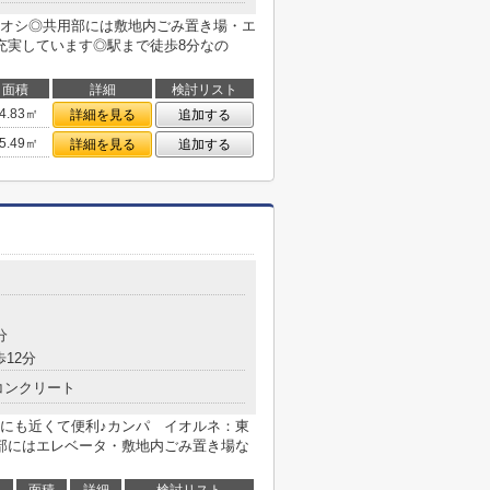
オシ◎共用部には敷地内ごみ置き場・エ
充実しています◎駅まで徒歩8分なの
面積
詳細
検討リスト
4.83㎡
詳細を見る
追加する
5.49㎡
詳細を見る
追加する
目
分
歩12分
コンクリート
にも近くて便利♪カンパ イオルネ：東
部にはエレベータ・敷地内ごみ置き場な