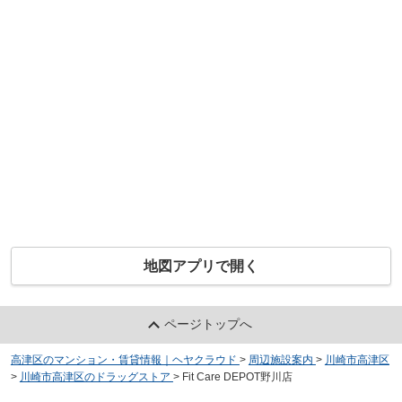
地図アプリで開く
ページトップへ
高津区のマンション・賃貸情報｜ヘヤクラウド
>
周辺施設案内
>
川崎市高津区
>
川崎市高津区のドラッグストア
>
Fit Care DEPOT野川店