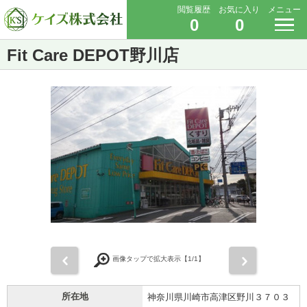
閲覧履歴
お気に入り
メニュー
0
0
Fit Care DEPOT野川店
前
次
画像タップで拡大表示【
1
/1】
所在地
神奈川県川崎市高津区野川３７０３