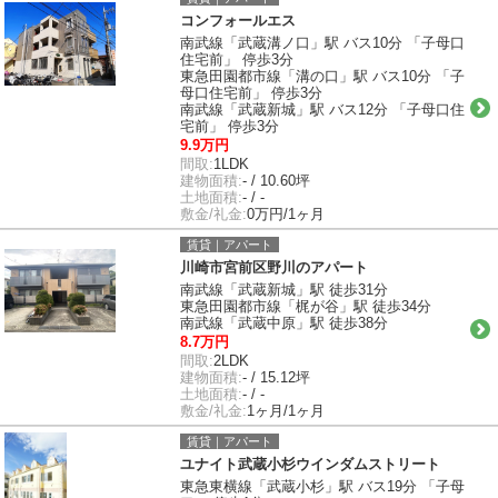
コンフォールエス
南武線「武蔵溝ノ口」駅 バス10分 「子母口
住宅前」 停歩3分
東急田園都市線「溝の口」駅 バス10分 「子
母口住宅前」 停歩3分
南武線「武蔵新城」駅 バス12分 「子母口住
宅前」 停歩3分
9.9万円
間取:
1LDK
建物面積:
- / 10.60坪
土地面積:
- / -
敷金/礼金:
0万円/1ヶ月
賃貸｜アパート
川崎市宮前区野川のアパート
南武線「武蔵新城」駅 徒歩31分
東急田園都市線「梶が谷」駅 徒歩34分
南武線「武蔵中原」駅 徒歩38分
8.7万円
間取:
2LDK
建物面積:
- / 15.12坪
土地面積:
- / -
敷金/礼金:
1ヶ月/1ヶ月
賃貸｜アパート
ユナイト武蔵小杉ウインダムストリート
東急東横線「武蔵小杉」駅 バス19分 「子母