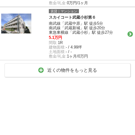
敷金/礼金:
0万円/1ヶ月
賃貸｜マンション
スカイコート武蔵小杉第６
南武線「武蔵中原」駅 徒歩5分
南武線「武蔵新城」駅 徒歩20分
東急東横線「武蔵小杉」駅 徒歩27分
5.1万円
間取:
1R
建物面積:
- / 4.99坪
土地面積:
- / -
敷金/礼金:
1ヶ月/0万円
近くの物件をもっと見る