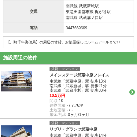
南武線 武蔵新城駅
交通
東急田園都市線 梶が谷駅
南武線 武蔵溝ノ口駅
電話
0447669669
【川崎千年郵便局】の周辺の賃貸、お部屋探しは
ルームアールまで♪♪
施設周辺の物件
賃貸｜マンション
メインステージ武蔵中原フレイス
南武線「武蔵中原」駅 徒歩13分
南武線「武蔵新城」駅 徒歩21分
南武線「武蔵小杉」駅 徒歩30分
10.5万円
間取:
1K
建物面積:
- / 7.76坪
土地面積:
- / -
敷金/礼金:
0ヶ月/1ヶ月
賃貸｜マンション
リブリ・グランツ武蔵中原
南武線「武蔵中原」駅 徒歩14分