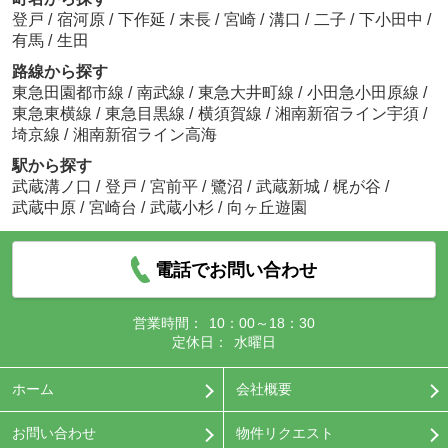
登戸
/
宿河原
/
下作延
/
末長
/
宮崎
/
溝口
/
二子
/
下小田中
/
有馬
/
生田
路線から探す
東急田園都市線
/
南武線
/
東急大井町線
/
小田急小田原線
/
東急東横線
/
東急目黒線
/
横須賀線
/
湘南新宿ライン宇須
/
埼京線
/
湘南新宿ライン高海
駅から探す
武蔵溝ノ口
/
登戸
/
宮前平
/
鷺沼
/
武蔵新城
/
梶が谷
/
武蔵中原
/
宮崎台
/
武蔵小杉
/
向ヶ丘遊園
電話でお問い合わせ
営業時間：
10：00～18：30
定休日：
水曜日
ホーム
会社概要
お問い合わせ
物件リクエスト