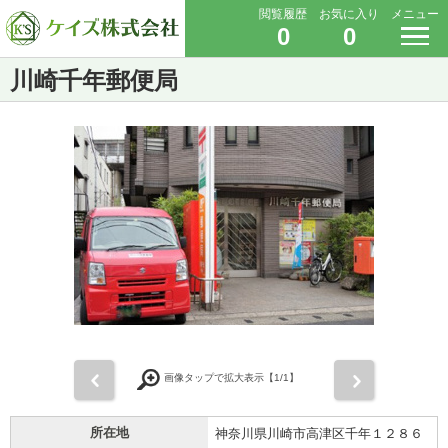
閲覧履歴
お気に入り
メニュー
0
0
川崎千年郵便局
前
次
画像タップで拡大表示【
1
/1】
所在地
神奈川県川崎市高津区千年１２８６