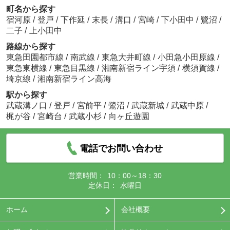
町名から探す
宿河原
/
登戸
/
下作延
/
末長
/
溝口
/
宮崎
/
下小田中
/
鷺沼
/
二子
/
上小田中
路線から探す
東急田園都市線
/
南武線
/
東急大井町線
/
小田急小田原線
/
東急東横線
/
東急目黒線
/
湘南新宿ライン宇須
/
横須賀線
/
埼京線
/
湘南新宿ライン高海
駅から探す
武蔵溝ノ口
/
登戸
/
宮前平
/
鷺沼
/
武蔵新城
/
武蔵中原
/
梶が谷
/
宮崎台
/
武蔵小杉
/
向ヶ丘遊園
電話でお問い合わせ
営業時間：
10：00～18：30
定休日：
水曜日
ホーム
会社概要