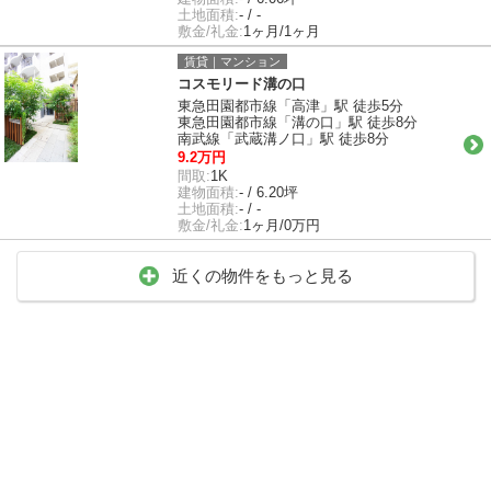
土地面積:
- / -
敷金/礼金:
1ヶ月/1ヶ月
賃貸｜マンション
コスモリード溝の口
東急田園都市線「高津」駅 徒歩5分
東急田園都市線「溝の口」駅 徒歩8分
南武線「武蔵溝ノ口」駅 徒歩8分
9.2万円
間取:
1K
建物面積:
- / 6.20坪
土地面積:
- / -
敷金/礼金:
1ヶ月/0万円
近くの物件をもっと見る