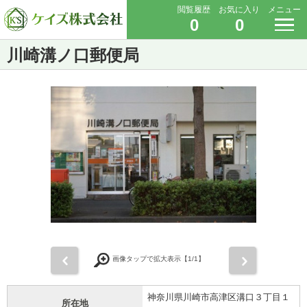
閲覧履歴
お気に入り
メニュー
0
0
川崎溝ノ口郵便局
前
次
画像タップで拡大表示【
1
/1】
神奈川県川崎市高津区溝口３丁目１
所在地