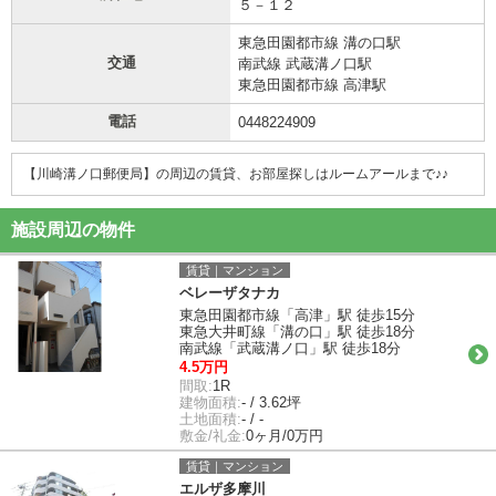
５－１２
東急田園都市線 溝の口駅
交通
南武線 武蔵溝ノ口駅
東急田園都市線 高津駅
電話
0448224909
【川崎溝ノ口郵便局】の周辺の賃貸、お部屋探しは
ルームアールまで♪♪
施設周辺の物件
賃貸｜マンション
ベレーザタナカ
東急田園都市線「高津」駅 徒歩15分
東急大井町線「溝の口」駅 徒歩18分
南武線「武蔵溝ノ口」駅 徒歩18分
4.5万円
間取:
1R
建物面積:
- / 3.62坪
土地面積:
- / -
敷金/礼金:
0ヶ月/0万円
賃貸｜マンション
エルザ多摩川