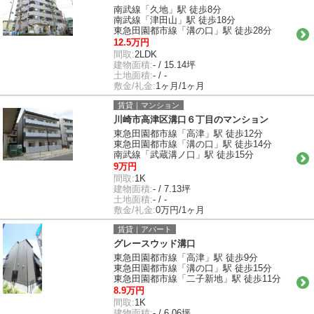
南武線「久地」駅 徒歩8分
南武線「津田山」駅 徒歩18分
東急田園都市線「溝の口」駅 徒歩28分
12.5万円
間取:
2LDK
建物面積:
- / 15.14坪
土地面積:
- / -
敷金/礼金:
1ヶ月/1ヶ月
賃貸｜マンション
川崎市高津区溝口６丁目のマンション
東急田園都市線「高津」駅 徒歩12分
東急田園都市線「溝の口」駅 徒歩14分
南武線「武蔵溝ノ口」駅 徒歩15分
9万円
間取:
1K
建物面積:
- / 7.13坪
土地面積:
- / -
敷金/礼金:
0万円/1ヶ月
賃貸｜アパート
グレースウッド溝口
東急田園都市線「高津」駅 徒歩9分
東急田園都市線「溝の口」駅 徒歩15分
東急田園都市線「二子新地」駅 徒歩11分
8.9万円
間取:
1K
建物面積:
- / 6.06坪