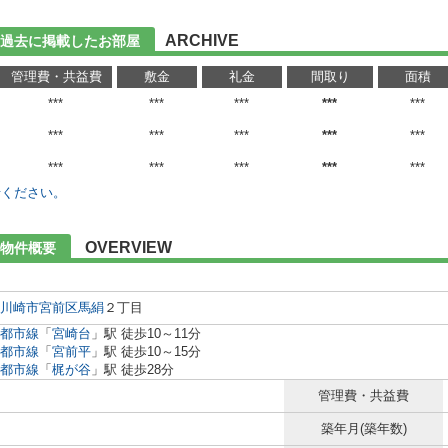
ARCHIVE
過去に掲載したお部屋
管理費・共益費
敷金
礼金
間取り
面積
***
***
***
***
***
***
***
***
***
***
***
***
***
***
***
せください。
OVERVIEW
物件概要
川崎市宮前区
馬絹
２丁目
都市線
「
宮崎台
」駅 徒歩10～11分
都市線
「
宮前平
」駅 徒歩10～15分
都市線
「
梶が谷
」駅 徒歩28分
管理費・共益費
築年月(築年数)