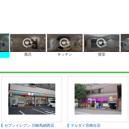
風呂
キッチン
寝室
セブンイレブン 川崎馬絹西店
マルダイ宮崎台店