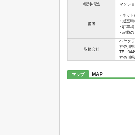
種別/構造
マンショ
・ネット
・退室時
備考
・駐車場
・記載の
ヘヤクラ
神奈川県
取扱会社
TEL:044
神奈川県知
MAP
マップ