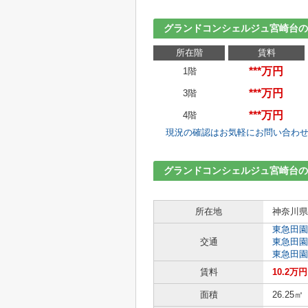
グランドコンシェルジュ宮崎台の
所在階
賃料
***万円
1階
***万円
3階
***万円
4階
現況の確認はお気軽にお問い合わ
グランドコンシェルジュ宮崎台の
所在地
神奈川県
東急田園
交通
東急田園
東急田園
賃料
10.2万円
面積
26.25㎡