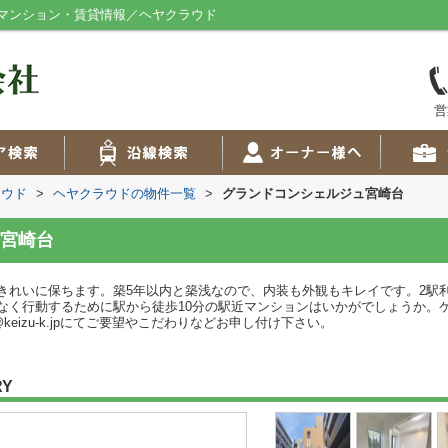
マンション・賃貸情報／ヘヤクラウド
営
ラウド
>
ヘヤクラウドの物件一覧
>
グランドコンシェルジュ宮崎台
宮崎台
きれいに保ちます。築5年以内と築浅なので、内装も外観もキレイです。2駅
なく行動するために駅から徒歩10分の駅近マンションはいかがでしょうか。
keizu-k.jpにてご要望やこだわりなどお申し付け下さい。
RY