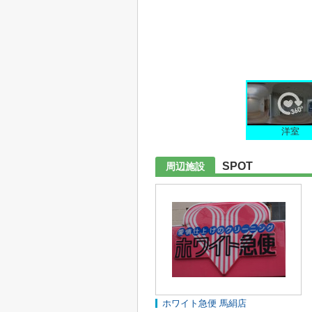
洋室
SPOT
周辺施設
ホワイト急便 馬絹店