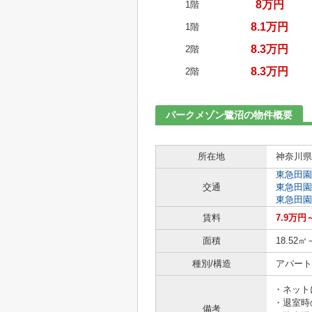
8万円
1階
8.1万円
1階
8.3万円
2階
8.3万円
2階
パークメゾン鷺沼の物件概要
所在地
神奈川県
東急田園
交通
東急田園
東急田園
賃料
7.9万円
面積
18.52㎡
種別/構造
アパート 
・ネット
・退室時
備考