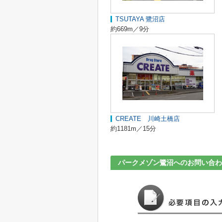
TSUTAYA 鷺沼店
約669m／9分
CREATE 川崎土橋店
約1181m／15分
パークメゾン鷺沼へのお問い合わ