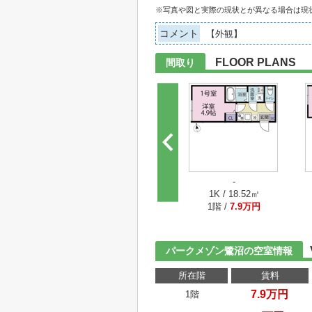
※写真や図と実際の現状とが異なる場合は現
コメント
【外観】
FLOOR PLANS
間取り
-
1K / 18.52㎡
1階 /
7.9万円
パークメゾン鷺沼の空室情報
所在階
賃料
7.9万円
1階