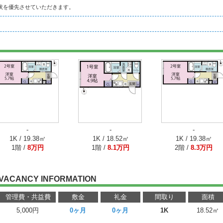
状を優先させていただきます。
-
-
-
1K / 19.38㎡
1K / 18.52㎡
1K / 19.38㎡
1階 /
8万円
1階 /
8.1万円
2階 /
8.3万円
VACANCY INFORMATION
管理費・共益費
敷金
礼金
間取り
面積
5,000円
0ヶ月
0ヶ月
1K
18.52㎡