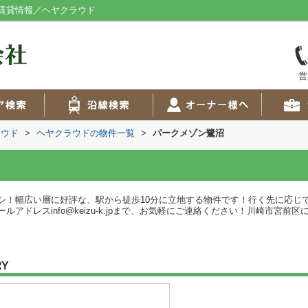
賃貸情報／ヘヤクラウド
営
ラウド
>
ヘヤクラウドの物件一覧
>
パークメゾン鷺沼
シ！幅広い層に好評な、駅から徒歩10分に立地する物件です！行く先に応じ
アドレスinfo@keizu-k.jpまで、お気軽にご連絡ください！川崎市宮
RY