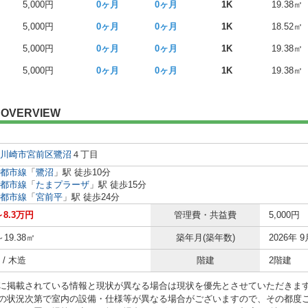
5,000円
0ヶ月
0ヶ月
1K
19.38㎡
5,000円
0ヶ月
0ヶ月
1K
18.52㎡
5,000円
0ヶ月
0ヶ月
1K
19.38㎡
5,000円
0ヶ月
0ヶ月
1K
19.38㎡
OVERVIEW
川崎市宮前区
鷺沼
４丁目
都市線
「
鷺沼
」駅 徒歩10分
都市線
「
たまプラーザ
」駅 徒歩15分
都市線
「
宮前平
」駅 徒歩24分
～8.3万円
管理費・共益費
5,000円
～19.38㎡
築年月(築年数)
2026年 9
/ 木造
階建
2階建
に掲載されている情報と現状が異なる場合は現状を優先とさせていただきま
の状況次第で室内の設備・仕様等が異なる場合がございますので、その都度