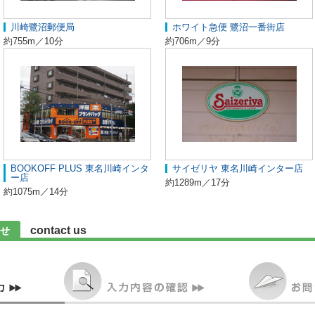
川崎鷺沼郵便局
ホワイト急便 鷺沼一番街店
約755m／10分
約706m／9分
BOOKOFF PLUS 東名川崎インタ
サイゼリヤ 東名川崎インター店
ー店
約1289m／17分
約1075m／14分
contact us
せ