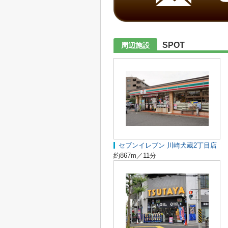
SPOT
周辺施設
セブンイレブン 川崎犬蔵2丁目店
約867m／11分