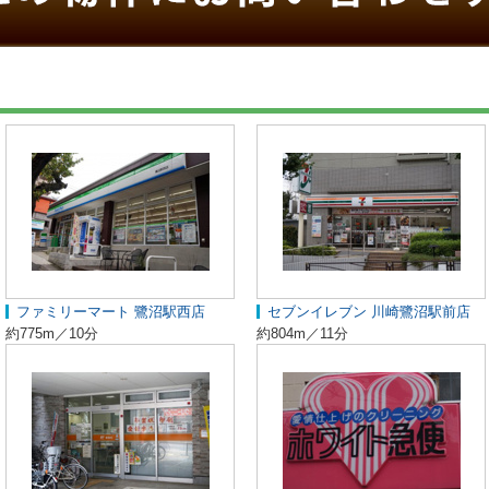
ファミリーマート 鷺沼駅西店
セブンイレブン 川崎鷺沼駅前店
約775m／10分
約804m／11分