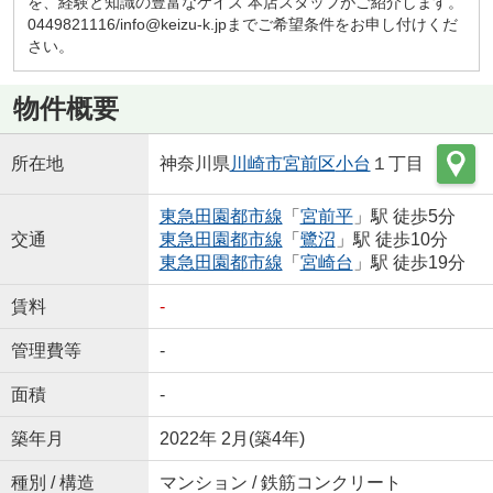
を、経験と知識の豊富なケイズ 本店スタッフがご紹介します。
0449821116/info@keizu-k.jpまでご希望条件をお申し付けくだ
さい。
物件概要
所在地
神奈川県
川崎市宮前区
小台
１丁目
東急田園都市線
「
宮前平
」駅 徒歩5分
交通
東急田園都市線
「
鷺沼
」駅 徒歩10分
東急田園都市線
「
宮崎台
」駅 徒歩19分
賃料
-
管理費等
-
面積
-
築年月
2022年 2月(築4年)
種別 / 構造
マンション / 鉄筋コンクリート