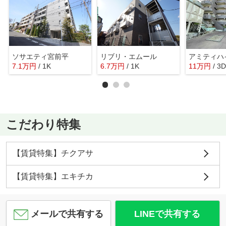
ソサエティ宮前平
リブリ・エムール
7.1
万
円
/ 1K
6.7
万
円
/ 1K
11
万
円
/ 3
こだわり特集
【賃貸特集】チクアサ
【賃貸特集】エキチカ
メールで共有する
LINEで共有する