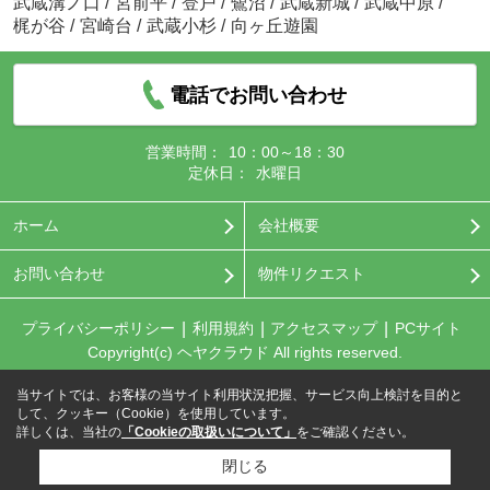
武蔵溝ノ口
/
宮前平
/
登戸
/
鷺沼
/
武蔵新城
/
武蔵中原
/
梶が谷
/
宮崎台
/
武蔵小杉
/
向ヶ丘遊園
電話でお問い合わせ
営業時間：
10：00～18：30
定休日：
水曜日
ホーム
会社概要
お問い合わせ
物件リクエスト
プライバシーポリシー
利用規約
アクセスマップ
PCサイト
Copyright(c) ヘヤクラウド All rights reserved.
当サイトでは、お客様の当サイト利用状況把握、サービス向上検討を目的と
して、クッキー（Cookie）を使用しています。
詳しくは、当社の
「Cookieの取扱いについて」
をご確認ください。
閉じる