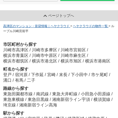
ページトップへ
高津区のマンション・賃貸情報｜ヘヤクラウド
>
ヘヤクラウドの物件一覧
>
ル
ーブル川崎宮前平
市区町村から探す
川崎市高津区
/
川崎市多摩区
/
川崎市宮前区
/
横浜市青葉区
/
川崎市中原区
/
川崎市麻生区
/
横浜市都筑区
/
横浜市港北区
/
横浜市旭区
/
横浜市港南区
町名から探す
登戸
/
宿河原
/
下作延
/
宮崎
/
末長
/
下小田中
/
市ケ尾町
/
溝口
/
有馬
/
二子
路線から探す
東急田園都市線
/
南武線
/
東急大井町線
/
小田急小田原線
/
東急東横線
/
東急目黒線
/
湘南新宿ライン宇須
/
横須賀線
/
埼京線
/
湘南新宿ライン高海
駅から探す