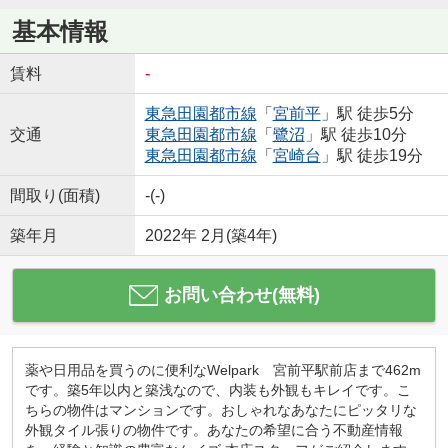
基本情報
賃料
-
東急田園都市線
「
宮前平
」駅 徒歩5分
交通
東急田園都市線
「
鷺沼
」駅 徒歩10分
東急田園都市線
「
宮崎台
」駅 徒歩19分
間取り(面積)
-(-)
築年月
2022年 2月(築4年)
お問い合わせ(無料)
薬や日用品を買うのに便利なWelpark 宮前平駅前店まで462m
です。築5年以内と築浅なので、内装も外観もキレイです。こ
ちらの物件はマンションです。おしゃれなあなたにピッタリな
外観タイル張りの物件です。あなたの希望に合う不動産情報