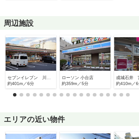
周辺施設
セブンイレブン 川崎宮前平駅前西店
ローソン 小台店
成城石井 
約401m／6分
約359m／5分
約410m／
エリアの近い物件