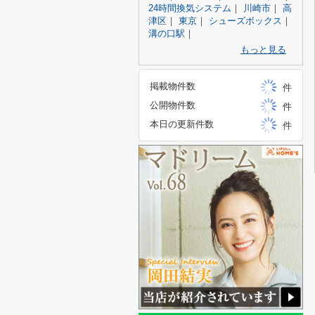
24時間換気システム
｜
川崎市
｜
高
津区
｜
東京
｜
シューズボックス
｜
溝の口駅
｜
もっと見る
掲載物件数
件
公開物件数
件
本日の更新件数
件