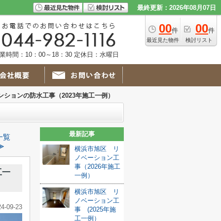
最終更新：2026年08月07日
00
00
件
件
最近見た物件
検討リスト
業時間：10：00～18：30 定休日：水曜日
ションの防水工事（2023年施工一例）
最新記事
一覧
≫
横浜市旭区 リ
ノベーション工
事（2026年施工
工一
一例）
横浜市旭区 リ
ノベーション工
24-09-23
事 (2025年施
工一例）