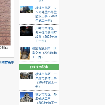
一例）
横浜市旭区 レ
ンガ外壁の外壁
防水工事（2024
年施工一例）
川崎市高津区
共同住宅共用灯
設置（2024年施
工一例）
や凹凸
横浜市港北区 浴
室交換（2024年施
工一例）
川崎市高津
おすすめ記事
横浜市旭区 一
戸建て解体工事
（2024年施工一
例）
横浜市旭区 外
装修繕工事
（2023年施工一