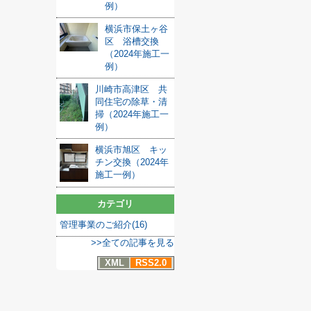
例）
横浜市保土ヶ谷
区 浴槽交換
（2024年施工一
例）
川崎市高津区 共
同住宅の除草・清
掃（2024年施工一
例）
横浜市旭区 キッ
チン交換（2024年
施工一例）
カテゴリ
管理事業のご紹介(16)
>>全ての記事を見る
XML
RSS2.0