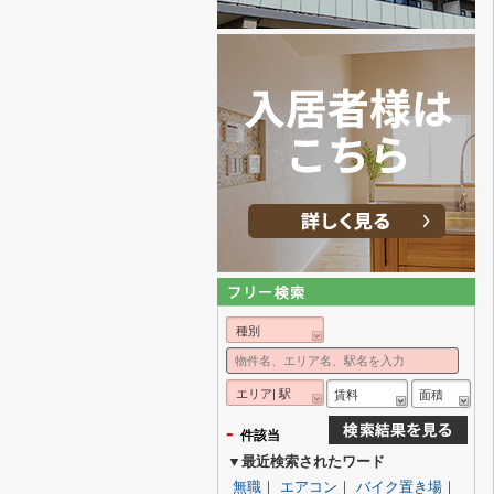
種別
エリア| 駅
賃料
面積
-
件該当
▼最近検索されたワード
無職
｜
エアコン
｜
バイク置き場
｜