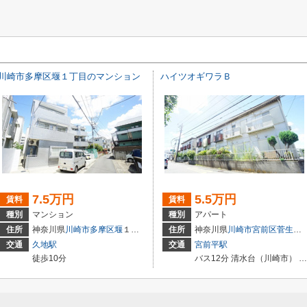
川崎市多摩区堰１丁目のマンション
ハイツオギワラＢ
7.5万円
5.5万円
賃料
賃料
種別
マンション
種別
アパート
住所
神奈川県
川崎市多摩区
堰
１丁目
住所
神奈川県
川崎市宮前区
菅生
５
交通
久地駅
交通
宮前平駅
徒歩10分
バス12分 清水台（川崎市） 停歩4分