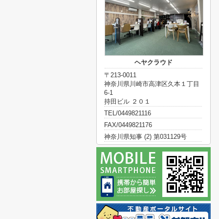
ヘヤクラウド
〒213-0011
神奈川県川崎市高津区久本１丁目
6-1
持田ビル ２０１
TEL/0449821116
FAX/0449821176
神奈川県知事 (2) 第031129号