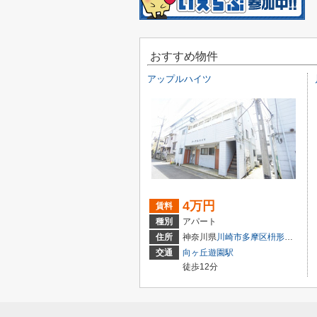
おすすめ物件
アップルハイツ
4万円
賃料
種別
アパート
住所
神奈川県
川崎市多摩区
枡形
２丁目
交通
向ヶ丘遊園駅
徒歩12分