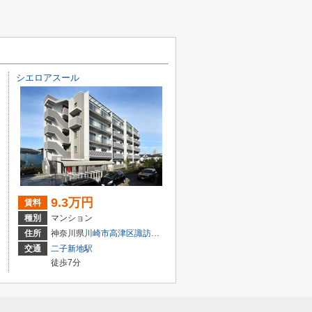
シエロアスール
9.3万円
賃料
種別
マンション
丁目
住所
神奈川県
川崎市高津区
諏訪
１丁目
交通
二子新地駅
徒歩7分