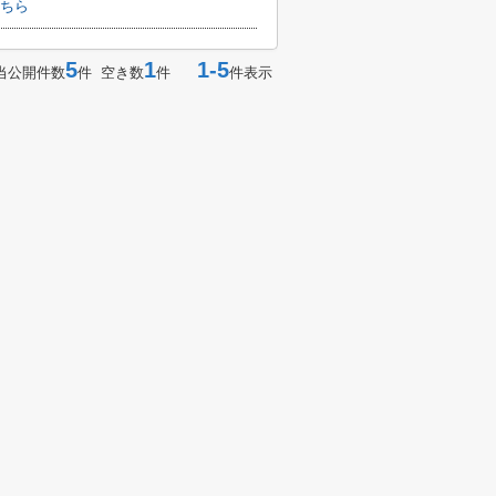
ちら
5
1
1-5
当公開件数
件 空き数
件
件表示