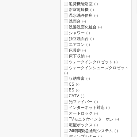
追焚機能浴室
(-)
浴室乾燥機
(-)
温水洗浄便座
(-)
洗面台
(-)
洗髪洗面化粧台
(-)
シャワー
(-)
独立洗面台
(-)
エアコン
(-)
床暖房
(-)
床下収納
(-)
ウォークインクロゼット
(-)
ウォークインシューズクロゼット
(-)
収納豊富
(-)
CS
(-)
BS
(-)
CATV
(-)
光ファイバー
(-)
インターネット対応
(-)
オートロック
(-)
TVモニタ付インターホン
(-)
宅配ボックス
(-)
24時間緊急通報システム
(-)
ディンプルキー
(-)