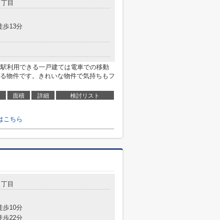
３丁目
徒歩13分
2駅利用できる一戸建ては電車での移動
る物件です。きれいな物件で気持ちもフ
面積
詳細
検討リスト
はこちら
２丁目
徒歩10分
徒歩22分