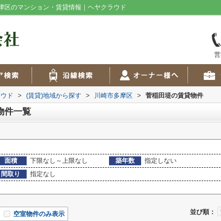
津区のマンション・賃貸情報｜ヘヤクラウド
営
ラウド
>
(賃貸)地域から探す
>
川崎市多摩区
>
菅稲田堤の賃貸物件
物件一覧
面積
下限なし～上限なし
築年数
指定しない
間取り
指定なし
並び順：
空室物件のみ表示