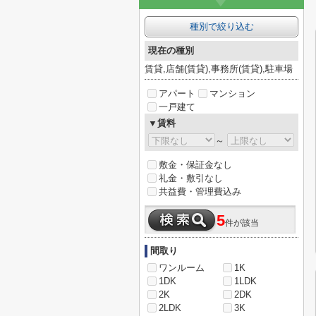
種別で絞り込む
現在の種別
賃貸,店舗(賃貸),事務所(賃貸),駐車場
アパート
マンション
一戸建て
▼賃料
～
敷金・保証金なし
礼金・敷引なし
共益費・管理費込み
5
件が該当
間取り
ワンルーム
1K
1DK
1LDK
2K
2DK
2LDK
3K