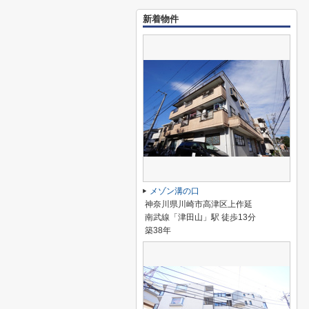
新着物件
メゾン溝の口
神奈川県川崎市高津区上作延
南武線「津田山」駅 徒歩13分
築38年