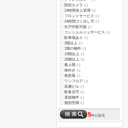
防犯カメラ
(-)
24時間有人管理
(-)
フロントサービス
(-)
24時間ゴミ出し可
(-)
住戸内覧可能
(-)
コンシェルジュサービス
(-)
駐車場あり
(-)
2階以上
(-)
1階の物件
(-)
10階以上
(-)
20階以上
(-)
最上階
(-)
南向き
(-)
角部屋
(-)
ワンフロア
(-)
高層ビル
(-)
飲食店可
(-)
居抜物件
(-)
個別空調
(-)
5
件が該当