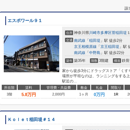
該
エスポワール９１
神奈川県
川崎市多摩区
菅稲田堤
住所
交通
南武線
「
稲田堤
」駅 徒歩2分
京王相模原線
「
京王稲田堤
」駅 
南武線
「
中野島
」駅 徒歩22分
築35年
3階建
鉄骨
築年
階数
構造
家から徒歩3分にドラッグストア「くす
場所が平坦なのは、ランニングをする上
駅近の...
所在階
賃料
管理費・共益費
敷金
礼金
間取り
5.8
万円
0万円
3階
2,000円
1ヶ月
1R
2
Ｋｏｌｅｔ稲田堤＃１４