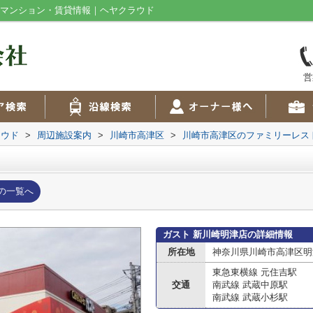
のマンション・賃貸情報｜ヘヤクラウド
営
ラウド
>
周辺施設案内
>
川崎市高津区
>
川崎市高津区のファミリーレス
の一覧へ
ガスト 新川崎明津店の詳細情報
所在地
神奈川県川崎市高津区明
東急東横線 元住吉駅
交通
南武線 武蔵中原駅
南武線 武蔵小杉駅