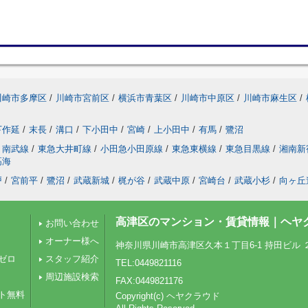
川崎市多摩区
/
川崎市宮前区
/
横浜市青葉区
/
川崎市中原区
/
川崎市麻生区
/
下作延
/
末長
/
溝口
/
下小田中
/
宮崎
/
上小田中
/
有馬
/
鷺沼
南武線
/
東急大井町線
/
小田急小田原線
/
東急東横線
/
東急目黒線
/
湘南新
高海
戸
/
宮前平
/
鷺沼
/
武蔵新城
/
梶が谷
/
武蔵中原
/
宮崎台
/
武蔵小杉
/
向ヶ丘
高津区のマンション・賃貸情報｜ヘヤ
お問い合わせ
オーナー様へ
神奈川県川崎市高津区久本１丁目6-1 持田ビル 
ゼロ
スタッフ紹介
TEL:0449821116
周辺施設検索
FAX:0449821176
ト無料
Copyright(c) ヘヤクラウド