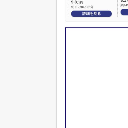
8.1
9.8
万円
約14
約1127m／15分
詳細を見る