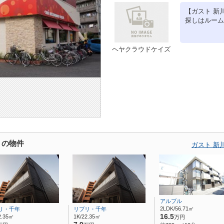
【ガスト 新
探しはルーム
ヘヤクラウドケイズ
くの物件
ガスト 新
アルブル
2LDK/56.71㎡
リ・千年
リブリ・千年
16.5
2.35㎡
1K/22.35㎡
万円