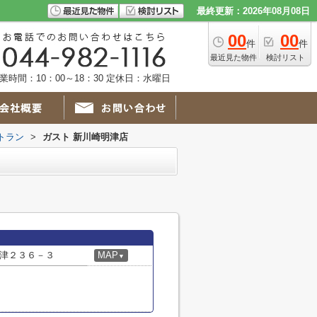
最終更新：2026年08月08日
00
00
件
件
最近見た物件
検討リスト
業時間：10：00～18：30 定休日：水曜日
トラン
>
ガスト 新川崎明津店
津２３６－３
MAP
▼