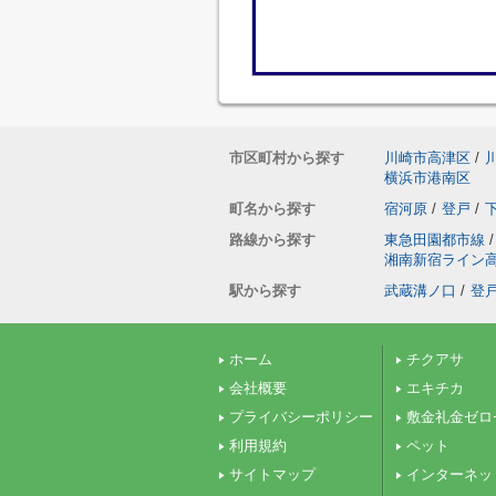
市区町村から探す
川崎市高津区
/
横浜市港南区
町名から探す
宿河原
/
登戸
/
路線から探す
東急田園都市線
/
湘南新宿ライン
駅から探す
武蔵溝ノ口
/
登
ホーム
チクアサ
会社概要
エキチカ
プライバシーポリシー
敷金礼金ゼロ
利用規約
ペット
サイトマップ
インターネッ