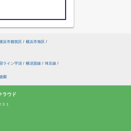
横浜市都筑区
/
横浜市旭区
/
宿ライン宇須
/
横須賀線
/
埼京線
/
遊園
クラウド
２０１