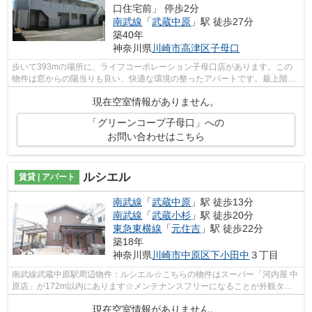
口住宅前」 停歩2分
南武線
「
武蔵中原
」駅 徒歩27分
築40年
神奈川県
川崎市高津区
子母口
歩いて393mの場所に、ライフコーポレーション子母口店があります。この
物件は窓からの陽当りも良い、快適な環境の整ったアパートです。最上階の
アパートです。2駅利用できる立地となっ...
現在空室情報がありません。
「グリーンコープ子母口」への
お問い合わせはこちら
ルシエル
賃貸 | アパート
南武線
「
武蔵中原
」駅 徒歩13分
南武線
「
武蔵小杉
」駅 徒歩20分
東急東横線
「
元住吉
」駅 徒歩22分
築18年
神奈川県
川崎市中原区
下小田中
３丁目
南武線武蔵中原駅周辺物件：ルシエル☆こちらの物件はスーパー「河内屋 中
原店」が172m以内にあります☆メンテナンスフリーになることが外観タイ
ル張りの魅力です☆2駅利用できる場所にあ...
現在空室情報がありません。