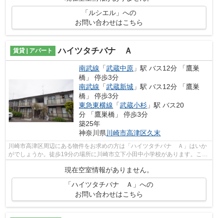
「ルシエル」への
お問い合わせはこちら
ハイツタチバナ Ａ
賃貸 | アパート
南武線
「
武蔵中原
」駅 バス12分 「鷹巣
橋」 停歩3分
南武線
「
武蔵新城
」駅 バス12分 「鷹巣
橋」 停歩3分
東急東横線
「
武蔵小杉
」駅 バス20
分 「鷹巣橋」 停歩3分
築25年
神奈川県
川崎市高津区
久末
川崎市高津区周辺にある物件をお求めの方は「ハイツタチバナ Ａ」はいか
がでしょうか。徒歩19分の場所に川崎市立下小田中小学校があります。こち
らの物件はアパートです。こちらは初...
現在空室情報がありません。
「ハイツタチバナ Ａ」への
お問い合わせはこちら