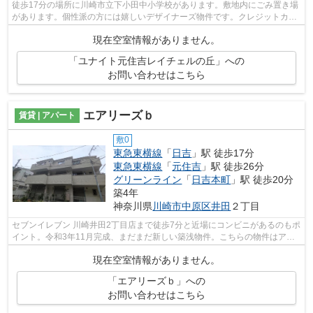
徒歩17分の場所に川崎市立下小田中小学校があります。敷地内にごみ置き場
があります。個性派の方には嬉しいデザイナーズ物件です。クレジットカー
ドで初期費用をお支払いいただける物...
現在空室情報がありません。
「ユナイト元住吉レイチェルの丘」への
お問い合わせはこちら
エアリーズｂ
賃貸 | アパート
敷0
東急東横線
「
日吉
」駅 徒歩17分
東急東横線
「
元住吉
」駅 徒歩26分
グリーンライン
「
日吉本町
」駅 徒歩20分
築4年
神奈川県
川崎市中原区
井田
２丁目
セブンイレブン 川崎井田2丁目店まで徒歩7分と近場にコンビニがあるのもポ
イント。令和3年11月完成、まだまだ新しい築浅物件。こちらの物件はアパ
ートです。バス停徒歩3分以内なので天...
現在空室情報がありません。
「エアリーズｂ」への
お問い合わせはこちら