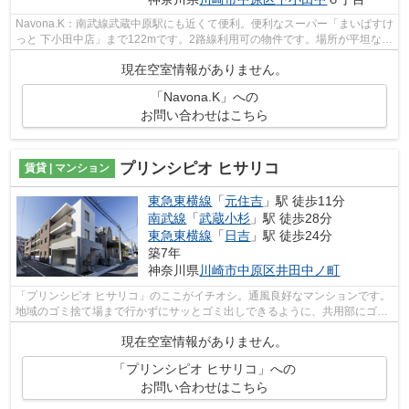
Navona.K：南武線武蔵中原駅にも近くて便利。便利なスーパー「まいばすけ
っと 下小田中店」まで122mです。2路線利用可の物件です。場所が平坦なの
は、ランニングをする上で抑えたいポ...
現在空室情報がありません。
「Navona.K」への
お問い合わせはこちら
プリンシピオ ヒサリコ
賃貸 | マンション
東急東横線
「
元住吉
」駅 徒歩11分
南武線
「
武蔵小杉
」駅 徒歩28分
東急東横線
「
日吉
」駅 徒歩24分
築7年
神奈川県
川崎市中原区
井田中ノ町
「プリンシピオ ヒサリコ」のここがイチオシ。通風良好なマンションです。
地域のゴミ捨て場まで行かずにサッとゴミ出しできるように、共用部にゴミ
捨て場を設置しています。築5年のマ...
現在空室情報がありません。
「プリンシピオ ヒサリコ」への
お問い合わせはこちら