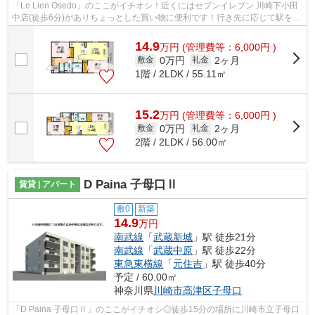
「Le Lien Osedo」のここがイチオシ！近くにはセブンイレブン 川崎下小田
中店(徒歩6分)がありちょっとした買い物に便利です！行き先に応じて駅を選
べる2駅利用可能な物件です！防犯対...
14.9
万
円
(管理費等：6,000円 )
0万円
2ヶ月
敷金
礼金
1階 / 2LDK / 55.11㎡
15.2
万
円
(管理費等：6,000円 )
0万円
2ヶ月
敷金
礼金
2階 / 2LDK / 56.00㎡
D Paina 子母口Ⅱ
賃貸 | アパート
敷0
新築
14.9
万円
南武線
「
武蔵新城
」駅 徒歩21分
南武線
「
武蔵中原
」駅 徒歩22分
東急東横線
「
元住吉
」駅 徒歩40分
予定 / 60.00㎡
神奈川県
川崎市高津区
子母口
「D Paina 子母口Ⅱ」のここがイチオシ◎徒歩15分の場所に川崎市立子母口