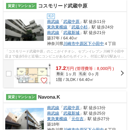
コスモリード武蔵中原
賃貸 | マンション
礼0
南武線
「
武蔵中原
」駅 徒歩11分
東急東横線
「
武蔵小杉
」駅 徒歩24分
南武線
「
武蔵新城
」駅 徒歩21分
築37年 / 64.40㎡
神奈川県
川崎市中原区
下小田中
４丁目
「コスモリード武蔵中原」のここがイチオシ。セブンイレブン 川崎下小田中
店まで徒歩5分と近場にコンビニがあるのもポイント。付近に駅が2駅あり、
行き先に応じて使い分けができます。...
17.2
万
円
(管理費等：8,000円 )
1ヶ月
0ヶ月
敷金
礼金
1階 / 3LDK / 64.40㎡
Navona.K
賃貸 | マンション
南武線
「
武蔵中原
」駅 徒歩13分
南武線
「
武蔵新城
」駅 徒歩25分
東急東横線
「
元住吉
」駅 徒歩27分
築18年
神奈川県
川崎市中原区
下小田中
６丁目