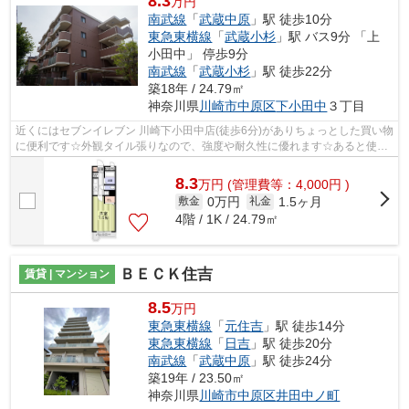
8.3
万円
南武線
「
武蔵中原
」駅 徒歩10分
東急東横線
「
武蔵小杉
」駅 バス9分 「上
小田中」 停歩9分
南武線
「
武蔵小杉
」駅 徒歩22分
築18年 / 24.79㎡
神奈川県
川崎市中原区
下小田中
３丁目
近くにはセブンイレブン 川崎下小田中店(徒歩6分)がありちょっとした買い物
に便利です☆外観タイル張りなので、強度や耐久性に優れます☆あると使い
勝手がよく利便性が高いのが敷地内ご...
8.3
万
円
(管理費等：4,000円 )
0万円
1.5ヶ月
敷金
礼金
4階 / 1K / 24.79㎡
ＢＥＣＫ住吉
賃貸 | マンション
8.5
万円
東急東横線
「
元住吉
」駅 徒歩14分
東急東横線
「
日吉
」駅 徒歩20分
南武線
「
武蔵中原
」駅 徒歩24分
築19年 / 23.50㎡
神奈川県
川崎市中原区
井田中ノ町