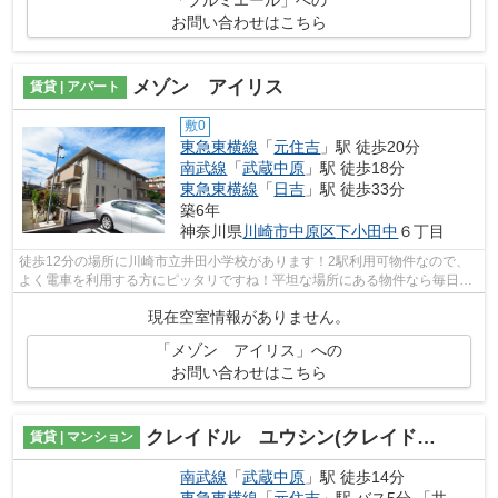
「プルミエール」への
お問い合わせはこちら
メゾン アイリス
賃貸 | アパート
敷0
東急東横線
「
元住吉
」駅 徒歩20分
南武線
「
武蔵中原
」駅 徒歩18分
東急東横線
「
日吉
」駅 徒歩33分
築6年
神奈川県
川崎市中原区
下小田中
６丁目
徒歩12分の場所に川崎市立井田小学校があります！2駅利用可物件なので、
よく電車を利用する方にピッタリですね！平坦な場所にある物件なら毎日の
移動も快適です！こちらの物件は築5年...
現在空室情報がありません。
「メゾン アイリス」への
お問い合わせはこちら
クレイドル ユウシン(クレイドル ユウシン)
賃貸 | マンション
南武線
「
武蔵中原
」駅 徒歩14分
東急東横線
「
元住吉
」駅 バス5分 「井