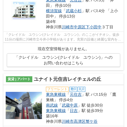
田」 停歩10分
横須賀線
「
武蔵小杉
」駅 バス4分 「上小
田中」 停歩13分
築4年
神奈川県
川崎市中原区
下小田中
３丁目
「クレイドル ユウシン(クレイドル ユウシン)」のここがイチオシ。徒歩
11分の場所に川崎市立今井小学校があります。充実の設備と綺麗な室内を兼
ね備えた、2022年築の物件です。エレ...
現在空室情報がありません。
「クレイドル ユウシン(クレイドル ユウシン)」への
お問い合わせはこちら
ユナイト元住吉レイチェルの丘
賃貸 | アパート
フリーレント
敷0
礼0
東急東横線
「
元住吉
」駅 バス15分 「鷹
巣橋」 停歩4分
南武線
「
武蔵中原
」駅 徒歩30分
東急東横線
「
日吉
」駅 徒歩39分
築16年
神奈川県
川崎市高津区
蟹ケ谷