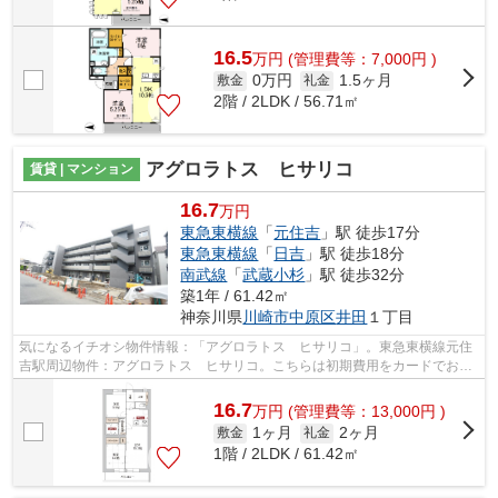
16.5
万
円
(管理費等：7,000円 )
0万円
1.5ヶ月
敷金
礼金
2階 / 2LDK / 56.71㎡
アグロラトス ヒサリコ
賃貸 | マンション
16.7
万円
東急東横線
「
元住吉
」駅 徒歩17分
東急東横線
「
日吉
」駅 徒歩18分
南武線
「
武蔵小杉
」駅 徒歩32分
築1年 / 61.42㎡
神奈川県
川崎市中原区
井田
１丁目
気になるイチオシ物件情報：「アグロラトス ヒサリコ」。東急東横線元住
吉駅周辺物件：アグロラトス ヒサリコ。こちらは初期費用をカードでお支
払いいただける物件なので、支払い手...
16.7
万
円
(管理費等：13,000円 )
1ヶ月
2ヶ月
敷金
礼金
1階 / 2LDK / 61.42㎡