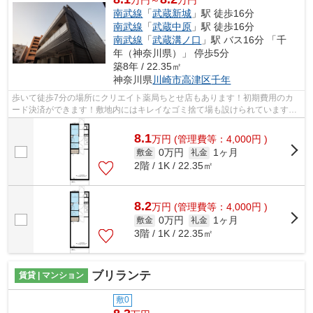
南武線
「
武蔵新城
」駅 徒歩16分
南武線
「
武蔵中原
」駅 徒歩16分
南武線
「
武蔵溝ノ口
」駅 バス16分 「千
年（神奈川県）」 停歩5分
築8年 / 22.35㎡
神奈川県
川崎市高津区
千年
歩いて徒歩7分の場所にクリエイト薬局ちとせ店もあります！初期費用のカ
ード決済ができます！敷地内にはキレイなゴミ捨て場も設けられています！
室内を明るく照らす陽射しが気持ちの良...
8.1
万
円
(管理費等：4,000円 )
0万円
1ヶ月
敷金
礼金
2階 / 1K / 22.35㎡
8.2
万
円
(管理費等：4,000円 )
0万円
1ヶ月
敷金
礼金
3階 / 1K / 22.35㎡
ブリランテ
賃貸 | マンション
敷0