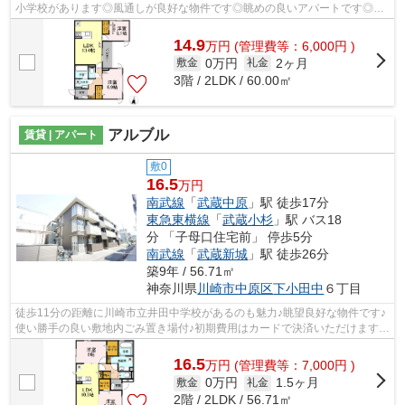
小学校があります◎風通しが良好な物件です◎眺めの良いアパートです◎川
崎市高津区エリアにある賃貸情報のことなら...
14.9
万
円
(管理費等：6,000円 )
0万円
2ヶ月
敷金
礼金
3階 / 2LDK / 60.00㎡
アルブル
賃貸 | アパート
敷0
16.5
万円
南武線
「
武蔵中原
」駅 徒歩17分
東急東横線
「
武蔵小杉
」駅 バス18
分 「子母口住宅前」 停歩5分
南武線
「
武蔵新城
」駅 徒歩26分
築9年 / 56.71㎡
神奈川県
川崎市中原区
下小田中
６丁目
徒歩11分の距離に川崎市立井田中学校があるのも魅力♪眺望良好な物件です♪
使い勝手の良い敷地内ごみ置き場付♪初期費用はカードで決済いただけます♪
川崎市中原区エリアの賃貸情報をお探...
16.5
万
円
(管理費等：7,000円 )
0万円
1.5ヶ月
敷金
礼金
2階 / 2LDK / 56.71㎡