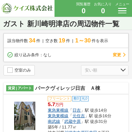
閲覧履歴
お気に入り
メニュー
0
0
ガスト 新川崎明津店の周辺物件一覧
34
19
1～30
該当物件数
件
空き数
件
件を表示
変更
絞り込み条件：
なし
空室のみ
パークヴィレッジ日吉 Ａ棟
賃貸 | アパート
フリーレント
敷0
礼0
5.7
万円
東急東横線
「
日吉
」駅 徒歩14分
東急東横線
「
元住吉
」駅 徒歩16分
南武線
「
武蔵中原
」駅 徒歩31分
築5年 / 11.77㎡