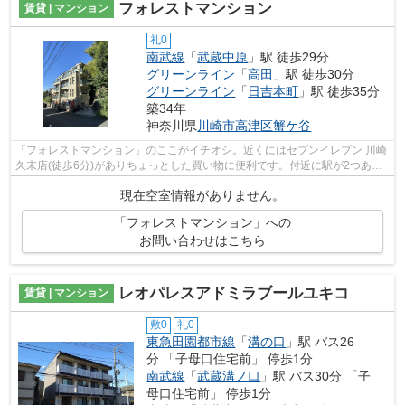
フォレストマンション
賃貸 | マンション
礼0
南武線
「
武蔵中原
」駅 徒歩29分
グリーンライン
「
高田
」駅 徒歩30分
グリーンライン
「
日吉本町
」駅 徒歩35分
築34年
神奈川県
川崎市高津区
蟹ケ谷
「フォレストマンション」のここがイチオシ。近くにはセブンイレブン 川崎
久末店(徒歩6分)がありちょっとした買い物に便利です。付近に駅が2つある
ので、経路を用途や行き先によって選...
現在空室情報がありません。
「フォレストマンション」への
お問い合わせはこちら
レオパレスアドミラブールユキコ
賃貸 | マンション
敷0
礼0
東急田園都市線
「
溝の口
」駅 バス26
分 「子母口住宅前」 停歩1分
南武線
「
武蔵溝ノ口
」駅 バス30分 「子
母口住宅前」 停歩1分