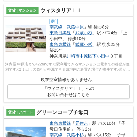
ウィスタリアＩＩ
賃貸 | マンション
敷0
南武線
「
武蔵中原
」駅 徒歩8分
東急目黒線
「
武蔵小杉
」駅 バス4分 「上
小田中」 停歩10分
東急東横線
「
武蔵小杉
」駅 徒歩23分
築25年
神奈川県
川崎市中原区
下小田中
３丁目
河内屋 中原店まで422mです♪2駅利用できるマンションは電車での移動が便
利です♪ゴミ出しの負担が軽減できる敷地内ごみ置き場付き物件です♪道が平
坦だと買い物も快適にできますね♪川崎...
現在空室情報がありません。
「ウィスタリアＩＩ」への
お問い合わせはこちら
グリーンコープ子母口
賃貸 | アパート
東急東横線
「
元住吉
」駅 バス10分 「子
母口住宅前」 停歩2分
南武線
「
武蔵小杉
」駅 バス15分 「子母