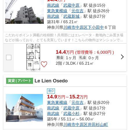
南武線
「
武蔵中原
」駅 徒歩15分
東急東横線
「
元住吉
」駅 徒歩26分
南武線
「
武蔵新城
」駅 徒歩27分
築31年 / 65.21㎡
神奈川県
川崎市中原区
下小田中
６丁目
こだわりポイント満載の桂樹館！共用部にはエレベータ・敷地内ごみ置き場
などが揃っており、とても充実しています！こちらの物件はマンションで
す！こちらの物件では初期費用をカード...
14.4
万
円
(管理費等：6,000円 )
1ヶ月
0ヶ月
敷金
礼金
2階 / 3LDK / 65.21㎡
Le Lien Osedo
賃貸 | アパート
敷0
14.9
15.2
万円～
万円
東急東横線
「
元住吉
」駅 徒歩20分
南武線
「
武蔵中原
」駅 徒歩17分
南武線
「
武蔵小杉
」駅 徒歩27分
築5年 / 55.11㎡～56.00㎡
神奈川県
川崎市中原区
井田杉山町