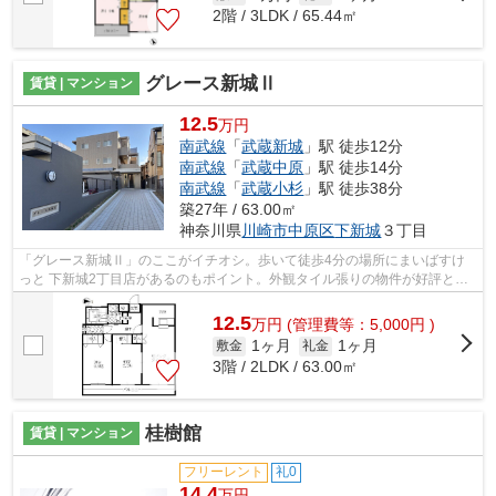
2階 / 3LDK / 65.44㎡
グレース新城Ⅱ
賃貸 | マンション
12.5
万円
南武線
「
武蔵新城
」駅 徒歩12分
南武線
「
武蔵中原
」駅 徒歩14分
南武線
「
武蔵小杉
」駅 徒歩38分
築27年 / 63.00㎡
神奈川県
川崎市中原区
下新城
３丁目
「グレース新城Ⅱ」のここがイチオシ。歩いて徒歩4分の場所にまいばすけ
っと 下新城2丁目店があるのもポイント。外観タイル張りの物件が好評とな
っています。ご利用可能な駅が2つあり、...
12.5
万
円
(管理費等：5,000円 )
1ヶ月
1ヶ月
敷金
礼金
3階 / 2LDK / 63.00㎡
桂樹館
賃貸 | マンション
フリーレント
礼0
14.4
万円