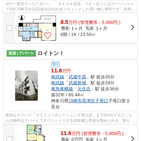
ぜひ一度見ていただきたい、「ＢＥＣＫ住吉」です！近くにはローソンスト
ア100 川崎元住吉店(徒歩2分)がありちょっとした買い物に便利です！共用部
には敷地内ごみ置き場・エレベータな...
8.5
万
円
(管理費等：5,000円 )
1ヶ月
1ヶ月
敷金
礼金
6階 / 1K / 23.50㎡
ロイトンⅠ
賃貸 | アパート
敷0
11.6
万円
南武線
「
武蔵中原
」駅 徒歩26分
南武線
「
武蔵新城
」駅 徒歩28分
東急東横線
「
元住吉
」駅 徒歩36分
築32年 / 65.44㎡
神奈川県
川崎市高津区
子母口
子母口富士
見台
便利なスーパー「ライフコーポレーション子母口店」まで347mです◎こち
らの物件はアパートです◎うっとりする程綺麗な景色を眺められる、誰もが
憧れるアパートです◎住環境がよく通風良好...
11.6
万
円
(管理費等：5,000円 )
0万円
1ヶ月
敷金
礼金