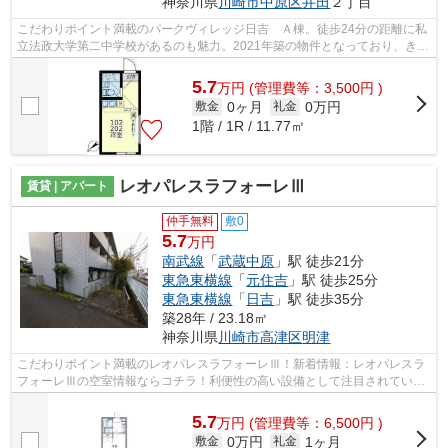
神奈川県
川崎市中原区
井田
２丁目
こだわりポイント満載のパークヴィレッジ日吉 Ａ棟。徒歩24分の距離に私
立法政大学第二中学校があるのも魅力。2021年築の物件となっており、きれ
いな室内が魅力となっています。付近...
5.7
万
円
(管理費等：3,500円 )
0ヶ月
0万円
敷金
礼金
1階 / 1R / 11.77㎡
レオパレスラフォーレⅢ
賃貸 | アパート
仲手無料
敷0
5.7
万円
南武線
「
武蔵中原
」駅 徒歩21分
東急東横線
「
元住吉
」駅 徒歩25分
東急東横線
「
日吉
」駅 徒歩35分
築28年 / 23.18㎡
神奈川県
川崎市高津区
明津
こだわりポイント満載のレオパレスラフォーレⅢ！新着情報：レオパレスラ
フォーレⅢの空室情報ならコチラ！利便性の高い設備として注目されている
のが敷地内ごみ置き場です！バス停は徒...
5.7
万
円
(管理費等：6,500円 )
0万円
1ヶ月
敷金
礼金