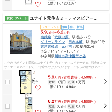
1階 / 1K / 23.18㎡
ユナイト元住吉ミ・ディスピアーチェ
賃貸 | アパート
フリーレント
敷0
礼0
新築
5.9
6.2
万円～
万円
南武線
「
武蔵中原
」駅 徒歩27分
グリーンライン
「
日吉本町
」駅 徒歩29分
東急東横線
「
元住吉
」駅 徒歩31分
予定 / 14.94㎡～15.64㎡
神奈川県
川崎市高津区
蟹ケ谷
こだわりポイント満載のユナイト元住吉ミ・ディスピアーチェ。独創的なデ
ザイナーズアパートで、ご好評いただいています。こちらの物件はアパート
です。2駅利用可能な利便性の高いアパ...
5.9
万
円
(管理費等：4,500円 )
0万円
0万円
敷金
礼金
1階 / 1R / 14.94㎡
6.2
万
円
(管理費等：4,500円 )
0万円
0万円
敷金
礼金
2階 / 1R / 15.64㎡