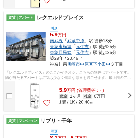
レクエルドプレイス
賃貸 | アパート
礼0
5.9
万円
南武線
「
武蔵中原
」駅 徒歩13分
東急東横線
「
元住吉
」駅 徒歩25分
東急目黒線
「
元住吉
」駅 徒歩25分
築29年 / 20.46㎡
神奈川県
川崎市中原区
下小田中
３丁目
「レクエルドプレイス」のここがイチオシ。こちらの物件はアパートです。
陽が当たるアパートは湿気も少なく健康な毎日を過ごせます。最上階のアパ
ートです。川崎市中原区エリアにある...
5.9
万
円
(管理費等：- )
1ヶ月
0万円
敷金
礼金
1階 / 1K / 20.46㎡
リブリ・千年
賃貸 | マンション
敷0
8.1
8.2
万円～
万円