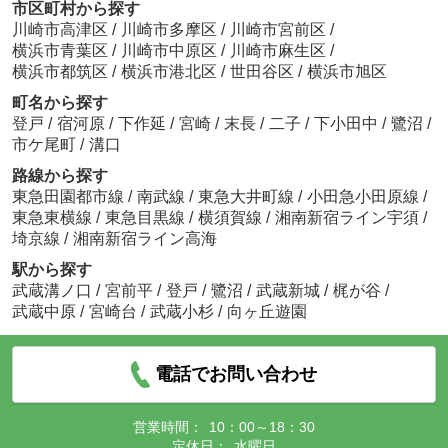
市区町村から探す
川崎市高津区
/
川崎市多摩区
/
川崎市宮前区
/
横浜市青葉区
/
川崎市中原区
/
川崎市麻生区
/
横浜市都筑区
/
横浜市港北区
/
世田谷区
/
横浜市旭区
町名から探す
登戸
/
宿河原
/
下作延
/
宮崎
/
末長
/
二子
/
下小田中
/
鷺沼
/
市ケ尾町
/
溝口
路線から探す
東急田園都市線
/
南武線
/
東急大井町線
/
小田急小田原線
/
東急東横線
/
東急目黒線
/
横須賀線
/
湘南新宿ライン宇須
/
埼京線
/
湘南新宿ライン高海
駅から探す
武蔵溝ノ口
/
宮前平
/
登戸
/
鷺沼
/
武蔵新城
/
梶が谷
/
武蔵中原
/
宮崎台
/
武蔵小杉
/
向ヶ丘遊園
電話でお問い合わせ
営業時間：
10：00～18：30
定休日：
水曜日