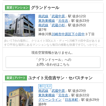
グランドゥール
賃貸 | マンション
南武線
「
武蔵中原
」駅 徒歩12分
東急東横線
「
元住吉
」駅 徒歩23分
南武線
「
武蔵小杉
」駅 徒歩25分
築7年
神奈川県
川崎市中原区
下小田中
３丁目
歩いて7分の場所に、クリエイトSD(エス・ディー) 川崎下小田中店がありま
す◎平坦な場所にあるマンションなら毎日の移動も快適です◎しっかりとし
た造りが自慢の築7年のマンション◎初期...
現在空室情報がありません。
「グランドゥール」への
お問い合わせはこちら
ユナイト元住吉サン・セバスチャン
賃貸 | アパート
敷0
礼0
南武線
「
武蔵中原
」駅 徒歩23分
東急東横線
「
元住吉
」駅 徒歩22分
グリーンライン
「
日吉本町
」駅 徒歩29分
築8年