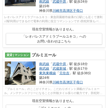
南武線
「
武蔵中原
」駅 徒歩24分
築15年
神奈川県
川崎市高津区
子母口
レオパレスアドミラブールユキコ：東急田園都市線溝の口駅にも近くて便利
♪2駅利用ができるので電車の利用に役立つマンションです♪防犯対策もバッ
チリなマンションタイプの物件です♪バ...
現在空室情報がありません。
「レオパレスアドミラブールユキコ」への
お問い合わせはこちら
プルミエール
賃貸 | マンション
南武線
「
武蔵中原
」駅 徒歩18分
南武線
「
武蔵新城
」駅 徒歩17分
東急東横線
「
元住吉
」駅 徒歩38分
築24年
神奈川県
川崎市高津区
子母口
「プルミエール」のここがイチオシ。こだわりポイント満載のプルミエー
ル。メンテナンスフリーになることが外観タイル張りの魅力です。防犯対策
もバッチリなマンションタイプの物件で...
現在空室情報がありません。