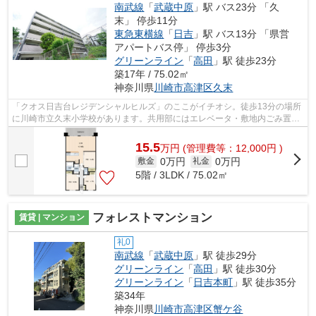
南武線
「
武蔵中原
」駅 バス23分 「久
末」 停歩11分
東急東横線
「
日吉
」駅 バス13分 「県営
アパートバス停」 停歩3分
グリーンライン
「
高田
」駅 徒歩23分
築17年 / 75.02㎡
神奈川県
川崎市高津区
久末
「クオス日吉台レジデンシャルヒルズ」のここがイチオシ。徒歩13分の場所
に川崎市立久末小学校があります。共用部にはエレベータ・敷地内ごみ置き
場など様々な設備やサービスが揃って...
15.5
万
円
(管理費等：12,000円 )
0万円
0万円
敷金
礼金
5階 / 3LDK / 75.02㎡
フォレストマンション
賃貸 | マンション
礼0
南武線
「
武蔵中原
」駅 徒歩29分
グリーンライン
「
高田
」駅 徒歩30分
グリーンライン
「
日吉本町
」駅 徒歩35分
築34年
神奈川県
川崎市高津区
蟹ケ谷