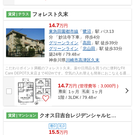
フォレスト久末
賃貸 | テラス
14.7
万円
東急田園都市線
「
鷺沼
」駅 バス13
分 「妙法寺下車」 停歩4分
グリーンライン
「
高田
」駅 徒歩39分
グリーンライン
「
北山田
」駅 徒歩33分
築24年 / 79.48㎡
神奈川県
川崎市高津区
久末
こだわりポイント満載のフォレスト久末。薬や日用品を買うのに便利なFit
Care DEPOT久末店まで402mです。空気の入れ替えも簡単におこなえる通風
良好の物件です。ピアノの演奏をしたい...
14.7
万
円
(管理費等：3,000円 )
1ヶ月
1ヶ月
敷金
礼金
1階 / 3LDK / 79.48㎡
クオス日吉台レジデンシャルヒルズ
賃貸 | マンション
敷0
礼0
15.5
万円