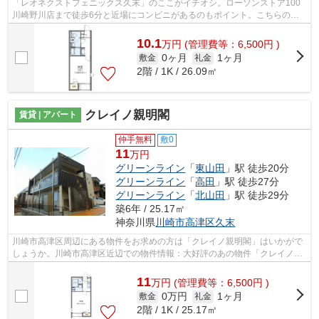
「レオネクストフェニックス久末」のここがイチオシ。ローソンストア100
川崎野川店まで徒歩6分と近場にコンビニがあるのもポイント。こちらの物
件はアパートです。最上階の物件です。...
10.1
万
円
(管理費等：6,500円 )
0ヶ月
1ヶ月
敷金
礼金
2階 / 1K / 26.09㎡
クレイノ親明閣
賃貸 | アパート
仲手無料
敷0
11
万円
グリーンライン
「
東山田
」駅 徒歩20分
グリーンライン
「
高田
」駅 徒歩27分
グリーンライン
「
北山田
」駅 徒歩29分
築6年 / 25.17㎡
神奈川県
川崎市高津区
久末
川崎市高津区周辺にある物件をお求めの方は「クレイノ親明閣」はいかがで
しょうか。川崎市高津区近辺での物件情報：大好評のあの物件「クレイノ親
明閣」。こちらは初期費用をカードで...
11
万
円
(管理費等：6,500円 )
0万円
1ヶ月
敷金
礼金
2階 / 1K / 25.17㎡