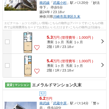
南武線
「
武蔵小杉
」駅 バス20分 「妙法
寺下」 停歩5分
築24年 / 23.18㎡
神奈川県
川崎市高津区
久末
エピナール・ムツミの詳しい情報♪こちらの物件はアパートです♪こちらの物
件では初期費用をカードでお支払いいただけます♪こちらの物件は2沿線を利
用できます♪東急田園都市線鷺沼周辺の...
5.3
万
円
(管理費等：1,000円 )
1ヶ月
1ヶ月
敷金
礼金
2階 / 1R / 23.18㎡
5.4
万
円
(管理費等：1,000円 )
1ヶ月
1ヶ月
敷金
礼金
2階 / 1R / 23.18㎡
エメラルドマンション久末
賃貸 | マンション
礼0
6.2
万円
南武線
「
武蔵中原
」駅 バス14分 「蟹ヶ
谷」 停歩10分