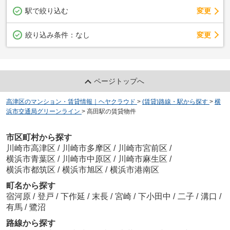
駅で絞り込む
変更
変更
絞り込み条件：
なし
ページトップへ
高津区のマンション・賃貸情報｜ヘヤクラウド
>
(賃貸)路線・駅から探す
>
横
浜市交通局グリーンライン
>
高田駅の賃貸物件
市区町村から探す
川崎市高津区
/
川崎市多摩区
/
川崎市宮前区
/
横浜市青葉区
/
川崎市中原区
/
川崎市麻生区
/
横浜市都筑区
/
横浜市旭区
/
横浜市港南区
町名から探す
宿河原
/
登戸
/
下作延
/
末長
/
宮崎
/
下小田中
/
二子
/
溝口
/
有馬
/
鷺沼
路線から探す