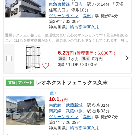
東急東横線
「
日吉
」駅 バス14分 「天沼
住宅入口」 停歩10分
グリーンライン
「
高田
」駅 徒歩24分
築39年 / 33.00㎡
神奈川県
川崎市高津区
久末
通風システムが整った、住環境の良い安心のマンションです！景色を眺める
ことには心を癒す効果があり、視力低下の恐れも少なくしてくれます！独創
的なデザイナーズマンションで、ご好...
6.2
万
円
(管理費等：6,000円 )
1ヶ月
0万円
敷金
礼金
3階 / 1LDK / 33.00㎡
レオネクストフェニックス久末
賃貸 | アパート
敷0
10.1
万円
南武線
「
武蔵新城
」駅 徒歩31分
南武線
「
武蔵中原
」駅 徒歩33分
グリーンライン
「
高田
」駅 徒歩37分
築14年 / 26.09㎡
神奈川県
川崎市高津区
久末