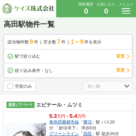
閲覧履歴
お気に入り
メニュー
0
0
高田駅物件一覧
9
7
1～9
該当物件数
件
空き数
件
件を表示
駅で絞り込む
変更
変更
絞り込み条件：
なし
空室のみ
エピナール・ムツミ
賃貸 | アパート
5.3
5.4
万円～
万円
東急田園都市線
「
鷺沼
」駅 バス20
分 「妙法寺下」 停歩5分
グリーンライン
「
高田
」駅 徒歩26分