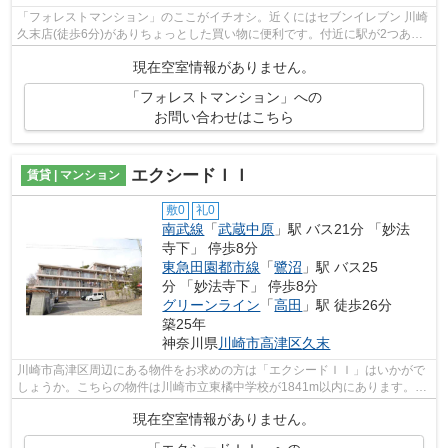
「フォレストマンション」のここがイチオシ。近くにはセブンイレブン 川崎
久末店(徒歩6分)がありちょっとした買い物に便利です。付近に駅が2つある
ので、経路を用途や行き先によって選...
現在空室情報がありません。
「フォレストマンション」への
お問い合わせはこちら
エクシードＩＩ
賃貸 | マンション
敷0
礼0
南武線
「
武蔵中原
」駅 バス21分 「妙法
寺下」 停歩8分
東急田園都市線
「
鷺沼
」駅 バス25
分 「妙法寺下」 停歩8分
グリーンライン
「
高田
」駅 徒歩26分
築25年
神奈川県
川崎市高津区
久末
川崎市高津区周辺にある物件をお求めの方は「エクシードＩＩ」はいかがで
しょうか。こちらの物件は川崎市立東橘中学校が1841m以内にあります。こ
ちらの物件はマンションです。陽当りの...
現在空室情報がありません。