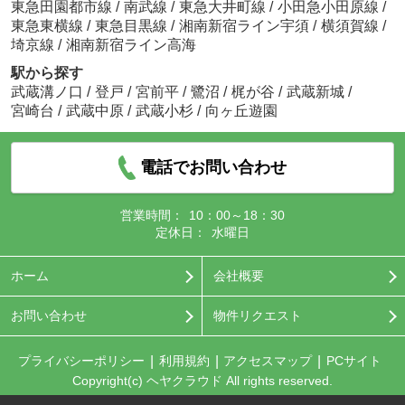
東急田園都市線
/
南武線
/
東急大井町線
/
小田急小田原線
/
東急東横線
/
東急目黒線
/
湘南新宿ライン宇須
/
横須賀線
/
埼京線
/
湘南新宿ライン高海
駅から探す
武蔵溝ノ口
/
登戸
/
宮前平
/
鷺沼
/
梶が谷
/
武蔵新城
/
宮崎台
/
武蔵中原
/
武蔵小杉
/
向ヶ丘遊園
電話でお問い合わせ
営業時間：
10：00～18：30
定休日：
水曜日
ホーム
会社概要
お問い合わせ
物件リクエスト
プライバシーポリシー
利用規約
アクセスマップ
PCサイト
Copyright(c) ヘヤクラウド All rights reserved.