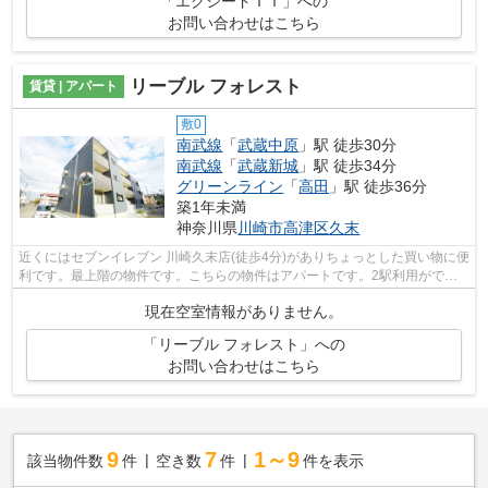
「エクシードＩＩ」への
お問い合わせはこちら
リーブル フォレスト
賃貸 | アパート
敷0
南武線
「
武蔵中原
」駅 徒歩30分
南武線
「
武蔵新城
」駅 徒歩34分
グリーンライン
「
高田
」駅 徒歩36分
築1年未満
神奈川県
川崎市高津区
久末
近くにはセブンイレブン 川崎久末店(徒歩4分)がありちょっとした買い物に便
利です。最上階の物件です。こちらの物件はアパートです。2駅利用ができ
て、電車での移動に役立つ物件です。...
現在空室情報がありません。
「リーブル フォレスト」への
お問い合わせはこちら
9
7
1～9
該当物件数
件
空き数
件
件を表示