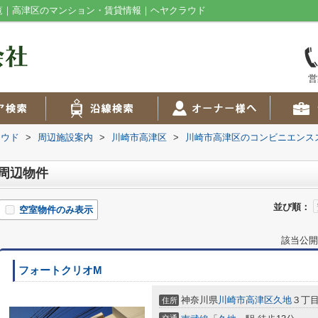
一覧｜高津区のマンション・賃貸情報｜ヘヤクラウド
営
ラウド
>
周辺施設案内
>
川崎市高津区
>
川崎市高津区のコンビニエンス
 周辺物件
並び順：
空室物件のみ表示
該当公開
フォートクリオM
神奈川県
川崎市高津区
久地
３丁
住所