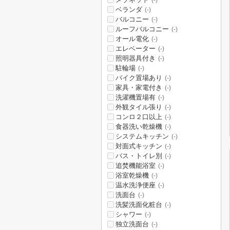
(-)
ベランダ
(-)
バルコニー
(-)
ルーフバルコニー
(-)
オール電化
(-)
エレベーター
(-)
照明器具付き
(-)
駐輪場
(-)
バイク置場あり
(-)
家具・家電付き
(-)
洗濯機置場有
(-)
外観タイル張り
(-)
コンロ２口以上
(-)
食器洗い乾燥機
(-)
システムキッチン
(-)
対面式キッチン
(-)
バス・トイレ別
(-)
追焚機能浴室
(-)
浴室乾燥機
(-)
温水洗浄便座
(-)
洗面台
(-)
洗髪洗面化粧台
(-)
シャワー
(-)
独立洗面台
(-)