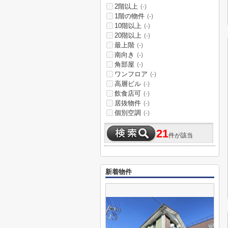
2階以上
(-)
1階の物件
(-)
10階以上
(-)
20階以上
(-)
最上階
(-)
南向き
(-)
角部屋
(-)
ワンフロア
(-)
高層ビル
(-)
飲食店可
(-)
居抜物件
(-)
個別空調
(-)
21
件が該当
新着物件