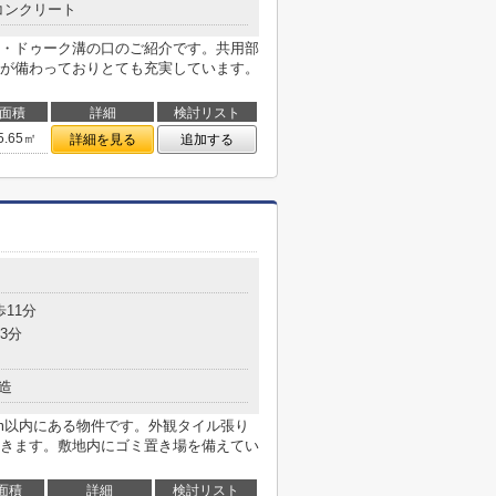
コンクリート
・ドゥーク溝の口のご紹介です。共用部
が備わっておりとても充実しています。
面積
詳細
検討リスト
5.65㎡
詳細を見る
追加する
目
歩11分
3分
造
6m以内にある物件です。外観タイル張り
きます。敷地内にゴミ置き場を備えてい
面積
詳細
検討リスト