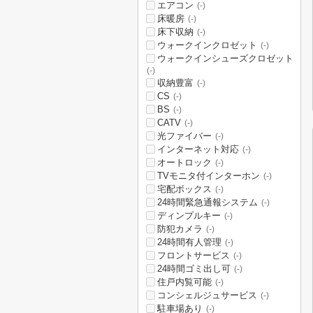
エアコン
(-)
床暖房
(-)
床下収納
(-)
ウォークインクロゼット
(-)
ウォークインシューズクロゼット
(-)
収納豊富
(-)
CS
(-)
BS
(-)
CATV
(-)
光ファイバー
(-)
インターネット対応
(-)
オートロック
(-)
TVモニタ付インターホン
(-)
宅配ボックス
(-)
24時間緊急通報システム
(-)
ディンプルキー
(-)
防犯カメラ
(-)
24時間有人管理
(-)
フロントサービス
(-)
24時間ゴミ出し可
(-)
住戸内覧可能
(-)
コンシェルジュサービス
(-)
駐車場あり
(-)