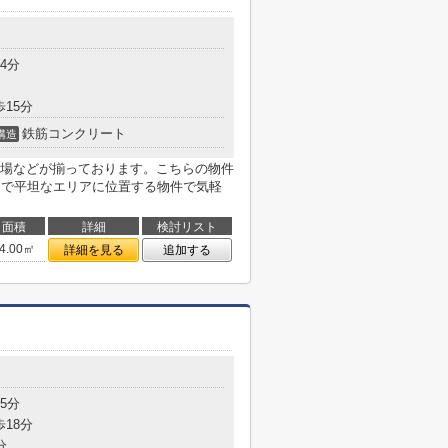
目
4分
歩15分
鉄筋コンクリート
構造
場などが揃っております。こちらの物件
まで平坦なエリアに位置する物件で気軽
面積
詳細
検討リスト
4.00㎡
詳細を見る
追加する
目
5分
歩18分
分