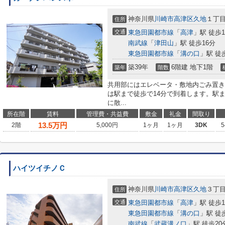
神奈川県
川崎市高津区
久地
１丁
住所
交通
東急田園都市線
「
高津
」駅 徒歩1
南武線
「
津田山
」駅 徒歩16分
東急田園都市線
「
溝の口
」駅 徒
築39年
6階建 地下1階
築年
階数
共用部にはエレベータ・敷地内ごみ置き
は駅まで徒歩で14分で到着します。駅
に散...
所在階
賃料
管理費・共益費
敷金
礼金
間取り
13.5
万円
2階
5,000円
1ヶ月
1ヶ月
3DK
5
ハイツイチノＣ
神奈川県
川崎市高津区
久地
３丁
住所
交通
東急田園都市線
「
高津
」駅 徒歩1
東急田園都市線
「
溝の口
」駅 徒
南武線
「
武蔵溝ノ口
」駅 徒歩20