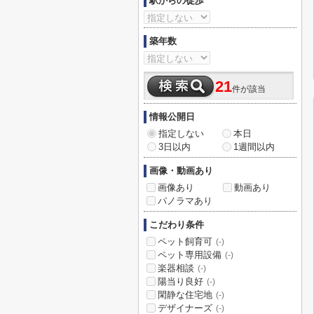
駅からの徒歩
築年数
21
件が該当
情報公開日
指定しない
本日
3日以内
1週間以内
画像・動画あり
画像あり
動画あり
パノラマあり
こだわり条件
ペット飼育可
(-)
ペット専用設備
(-)
楽器相談
(-)
陽当り良好
(-)
閑静な住宅地
(-)
デザイナーズ
(-)