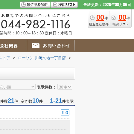
最終更新：2026年08月06日
00
00
件
件
最近見た物件
検討リスト
業時間：10：00～18：30 定休日：水曜日
ストア
>
ローソン 川崎久地一丁目店
>
表示件数：
21
10
1-21
件数
件 空き数
件
件表示
目