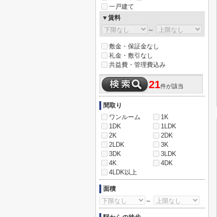
一戸建て
▼賃料
～
敷金・保証金なし
礼金・敷引なし
共益費・管理費込み
21
件が該当
間取り
ワンルーム
1K
1DK
1LDK
2K
2DK
2LDK
3K
3DK
3LDK
4K
4DK
4LDK以上
面積
～