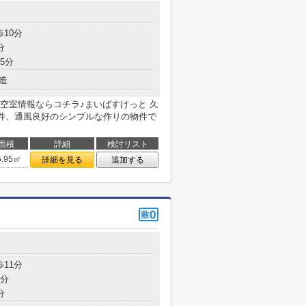
目
歩10分
分
5分
造
空室情報ならコチラ♪まいばすけっと 久
条件、通風良好のシンプルな作りの物件で
面積
詳細
検討リスト
5.95㎡
詳細を見る
追加する
目
歩11分
9分
分