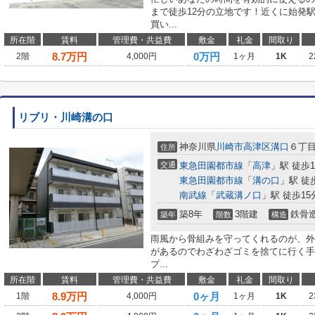
まで徒歩12分の立地です！近くに始発
買い...
所在階
賃料
管理費・共益費
敷金
礼金
間取り
8.7
万円
0万円
2階
4,000円
1ヶ月
1K
2
リブリ・川崎溝の口
神奈川県
川崎市高津区
溝口
６丁
住所
交通
東急田園都市線
「
高津
」駅 徒歩1
東急田園都市線
「
溝の口
」駅 徒
南武線
「
武蔵溝ノ口
」駅 徒歩15
築8年
3階建
鉄骨
築年
階数
構造
雨風から骨組みを守ってくれるのが、外
があるのでわざわざゴミを捨てに行く手
プ...
所在階
賃料
管理費・共益費
敷金
礼金
間取り
8.9
万円
0ヶ月
1階
4,000円
1ヶ月
1K
2