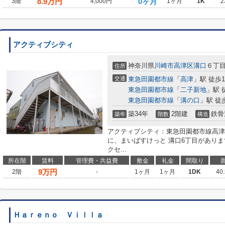
8.9
万円
0ヶ月
3階
4,000円
1ヶ月
1K
2
アクティブシティ
神奈川県
川崎市高津区
溝口
６丁
住所
交通
東急田園都市線
「
高津
」駅 徒歩1
東急田園都市線
「
二子新地
」駅 
東急田園都市線
「
溝の口
」駅 徒
築34年
2階建
鉄骨
築年
階数
構造
アクティブシティ：東急田園都市線高津
に、まいばすけっと 溝口6丁目がありま
クセ...
所在階
賃料
管理費・共益費
敷金
礼金
間取り
9
万円
2階
-
1ヶ月
1ヶ月
1DK
40
Ｈａｒｅｎｏ Ｖｉｌｌａ