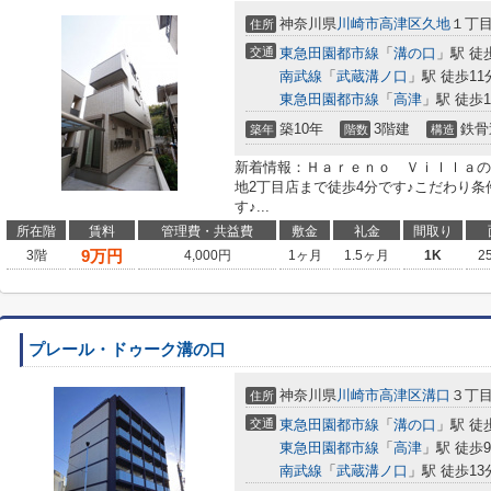
神奈川県
川崎市高津区
久地
１丁
住所
交通
東急田園都市線
「
溝の口
」駅 徒
南武線
「
武蔵溝ノ口
」駅 徒歩11
東急田園都市線
「
高津
」駅 徒歩1
築10年
3階建
鉄骨
築年
階数
構造
新着情報：Ｈａｒｅｎｏ Ｖｉｌｌａの
地2丁目店まで徒歩4分です♪こだわり
す♪...
所在階
賃料
管理費・共益費
敷金
礼金
間取り
9
万円
3階
4,000円
1ヶ月
1.5ヶ月
1K
2
プレール・ドゥーク溝の口
神奈川県
川崎市高津区
溝口
３丁
住所
交通
東急田園都市線
「
溝の口
」駅 徒
東急田園都市線
「
高津
」駅 徒歩
南武線
「
武蔵溝ノ口
」駅 徒歩13