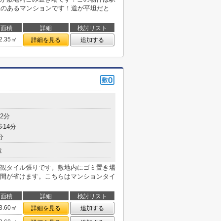
駅のあるマンションです！道が平坦だと
面積
詳細
検討リスト
2.35㎡
詳細を見る
追加する
目
2分
歩14分
分
造
観タイル張りです。敷地内にゴミ置き場
間が省けます。こちらはマンションタイ
面積
詳細
検討リスト
3.60㎡
詳細を見る
追加する