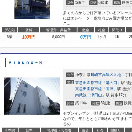
築6年
6階建
鉄筋
築年
階数
構造
多くの方からご好評頂いているプレール
にはエレベータ・敷地内ごみ置き場など
こ...
所在階
賃料
管理費・共益費
敷金
礼金
間取り
10
万円
0万円
6階
8,000円
1ヶ月
1K
2
Ｖｉｅｕｎｏ－Ｋ
神奈川県
川崎市高津区
久地
１丁
住所
交通
東急田園都市線
「
溝の口
」駅 徒
東急田園都市線
「
高津
」駅 徒歩1
南武線
「
津田山
」駅 徒歩17分
築11年
3階建
鉄骨
築年
階数
構造
セブンイレブン 川崎溝口2丁目店が43
なので、年月とともに味わいが生まれて
るの...
所在階
賃料
管理費・共益費
敷金
礼金
間取り