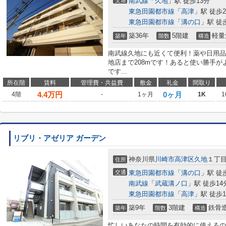
交通
南武線
「
久地
」駅 徒歩13分
東急田園都市線
「
高津
」駅 徒歩2
東急田園都市線
「
溝の口
」駅 徒
築36年
5階建
軽量
築年
階数
構造
南武線久地にも近くて便利！薬や日用品
地店まで208mです！あると使い勝手
です...
所在階
賃料
管理費・共益費
敷金
礼金
間取り
4.4
万円
0ヶ月
4階
-
1ヶ月
1K
1
リブリ・アゼリア ガーデン
神奈川県
川崎市高津区
久地
１丁
住所
交通
東急田園都市線
「
溝の口
」駅 徒
南武線
「
武蔵溝ノ口
」駅 徒歩14
東急田園都市線
「
高津
」駅 徒歩1
築9年
3階建
鉄骨
築年
階数
構造
忙しいあなたの時間を有効的に使えるの