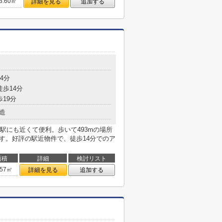
3.60㎡
詳細を見る
追加する
目
4分
徒歩14分
歩19分
造
駅にも近くて便利。歩いて493mの場所
す。好評の駅近物件で、徒歩14分でのア
面積
詳細
検討リスト
.57㎡
詳細を見る
追加する