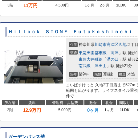
11
万円
3階
4,500円
1ヶ月
2ヶ月
1LDK
3
Ｈｉｌｌｏｃｋ ＳＴＯＮＥ Ｆｕｔａｋｏｓｈｉｎｃｈｉ
神奈川県
川崎市高津区
久地
２丁
住所
交通
東急田園都市線
「
高津
」駅 徒歩1
東急大井町線
「
溝の口
」駅 徒歩2
南武線
「
津田山
」駅 徒歩21分
築9年
3階建
木造
築年
階数
構造
まいばすけっと 久地2丁目店まで327
範囲も広がります。ライフスタイル重視
件で...
所在階
賃料
管理費・共益費
敷金
礼金
間取り
12.9
万円
0ヶ月
2階
5,000円
1ヶ月
1LDK
ガーデンパレス華