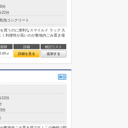
0分
歩22分
気泡コンクリート
を買うのに便利なスマイルド ラッグ 久
がよく利便性が高いのが敷地内ごみ置き場
面積
詳細
検討リスト
6.85㎡
詳細を見る
追加する
目
歩12分
分
3分
造
が敷地内ごみ置き場です！この物件は駅