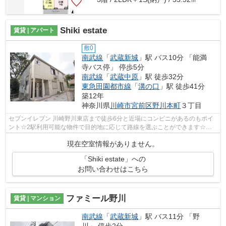
Shiki estate
賃貸 | アパート
敷0
南武線
「
武蔵新城
」駅 バス10分 「能満
寺バス停」 停歩5分
南武線
「
武蔵中原
」駅 徒歩32分
東急田園都市線
「
溝の口
」駅 徒歩41分
築12年
神奈川県
川崎市宮前区
野川本町
３丁目
セブンイレブン 川崎野川東店まで徒歩6分と近場にコンビニがあるのもポイ
ント☆2駅利用可能な物件で目的地に応じて路線を選ぶことができます☆こ
ちらの物件はアパートです☆こちらは初期...
現在空室情報がありません。
「Shiki estate」への
お問い合わせはこちら
ファミール野川
賃貸 | マンション
南武線
「
武蔵新城
」駅 バス11分 「野