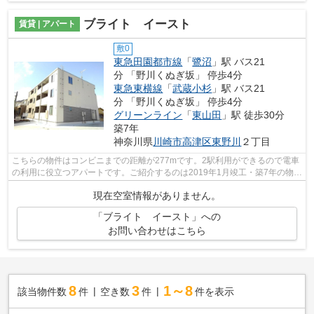
ブライト イースト
賃貸 | アパート
敷0
東急田園都市線
「
鷺沼
」駅 バス21
分 「野川くぬぎ坂」 停歩4分
東急東横線
「
武蔵小杉
」駅 バス21
分 「野川くぬぎ坂」 停歩4分
グリーンライン
「
東山田
」駅 徒歩30分
築7年
神奈川県
川崎市高津区
東野川
２丁目
こちらの物件はコンビニまでの距離が277mです。2駅利用ができるので電車
の利用に役立つアパートです。ご紹介するのは2019年1月竣工・築7年の物件
です。こちらの物件はアパートです。お...
現在空室情報がありません。
「ブライト イースト」への
お問い合わせはこちら
8
3
1～8
該当物件数
件
空き数
件
件を表示