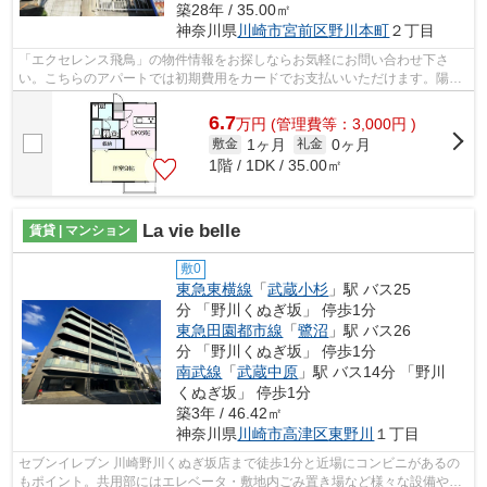
築28年 / 35.00㎡
神奈川県
川崎市宮前区
野川本町
２丁目
「エクセレンス飛鳥」の物件情報をお探しならお気軽にお問い合わせ下さ
い。こちらのアパートでは初期費用をカードでお支払いいただけます。陽当
たりが良いので、冬も暖かく快適に過ご...
6.7
万
円
(管理費等：3,000円 )
1ヶ月
0ヶ月
敷金
礼金
1階 / 1DK / 35.00㎡
La vie belle
賃貸 | マンション
敷0
東急東横線
「
武蔵小杉
」駅 バス25
分 「野川くぬぎ坂」 停歩1分
東急田園都市線
「
鷺沼
」駅 バス26
分 「野川くぬぎ坂」 停歩1分
南武線
「
武蔵中原
」駅 バス14分 「野川
くぬぎ坂」 停歩1分
築3年 / 46.42㎡
神奈川県
川崎市高津区
東野川
１丁目
セブンイレブン 川崎野川くぬぎ坂店まで徒歩1分と近場にコンビニがあるの
もポイント。共用部にはエレベータ・敷地内ごみ置き場など様々な設備やサ