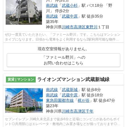
川」 停歩2分
南武線
「
武蔵小杉
」駅 バス18分 「野
川」 停歩2分
南武線
「
武蔵中原
」駅 徒歩35分
築35年
神奈川県
川崎市高津区
東野川
１丁目
ぜひ一度見ていただきたい、「ファミール野川」です。こちらはマンション
タイプになります。日頃から電車をよく利用するなら2駅利用可能な物件は
いかがでしょうか。当社スタッフが地域...
現在空室情報がありません。
「ファミール野川」への
お問い合わせはこちら
ライオンズマンション武蔵新城緑
賃貸 | マンション
南武線
「
武蔵新城
」駅 徒歩8分
南武線
「
武蔵中原
」駅 徒歩18分
東急田園都市線
「
梶が谷
」駅 徒歩47分
築23年
神奈川県
川崎市高津区
千年
セブンイレブン 川崎久末北店まで徒歩6分と近場にコンビニがあるのもポイ
ント◎共用部にはエレベータ・敷地内ごみ置き場などが揃っております◎2