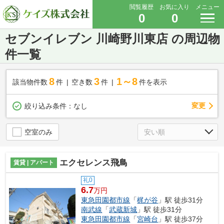
閲覧履歴
お気に入り
メニュー
0
0
セブンイレブン 川崎野川東店 の周辺物
件一覧
8
3
1～8
該当物件数
件
空き数
件
件を表示
変更
絞り込み条件：
なし
空室のみ
エクセレンス飛鳥
賃貸 | アパート
礼0
6.7
万円
東急田園都市線
「
梶が谷
」駅 徒歩31分
南武線
「
武蔵新城
」駅 徒歩31分
東急田園都市線
「
宮崎台
」駅 徒歩37分