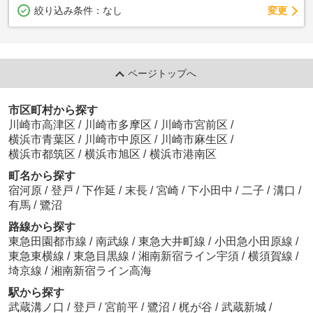
変更
絞り込み条件：
なし
ページトップへ
市区町村から探す
川崎市高津区
/
川崎市多摩区
/
川崎市宮前区
/
横浜市青葉区
/
川崎市中原区
/
川崎市麻生区
/
横浜市都筑区
/
横浜市旭区
/
横浜市港南区
町名から探す
宿河原
/
登戸
/
下作延
/
末長
/
宮崎
/
下小田中
/
二子
/
溝口
/
有馬
/
鷺沼
路線から探す
東急田園都市線
/
南武線
/
東急大井町線
/
小田急小田原線
/
東急東横線
/
東急目黒線
/
湘南新宿ライン宇須
/
横須賀線
/
埼京線
/
湘南新宿ライン高海
駅から探す
武蔵溝ノ口
/
登戸
/
宮前平
/
鷺沼
/
梶が谷
/
武蔵新城
/