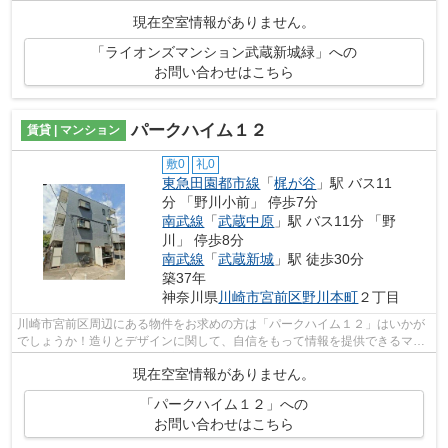
駅利用できるので電車をよく使う方におす...
現在空室情報がありません。
「ライオンズマンション武蔵新城緑」への
お問い合わせはこちら
パークハイム１２
賃貸 | マンション
敷0
礼0
東急田園都市線
「
梶が谷
」駅 バス11
分 「野川小前」 停歩7分
南武線
「
武蔵中原
」駅 バス11分 「野
川」 停歩8分
南武線
「
武蔵新城
」駅 徒歩30分
築37年
神奈川県
川崎市宮前区
野川本町
２丁目
川崎市宮前区周辺にある物件をお求めの方は「パークハイム１２」はいかが
でしょうか！造りとデザインに関して、自信をもって情報を提供できるマン
ションです！2駅利用できる立地となっ...
現在空室情報がありません。
「パークハイム１２」への
お問い合わせはこちら