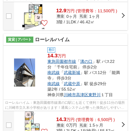
ービスが揃っているので便利です。築5...
12.9
万
円
(管理費等：11,500円 )
0ヶ月
1ヶ月
敷金
礼金
3階 / 1LDK / 46.42㎡
ローレルハイム
賃貸 | アパート
敷0
14.3
万円
東急田園都市線
「
溝の口
」駅 バス22
分 「千年住宅前」 停歩2分
南武線
「
武蔵新城
」駅 バス12分 「能満
寺」 停歩3分
南武線
「
武蔵中原
」駅 徒歩29分
築2年 / 55.52㎡
神奈川県
川崎市高津区
東野川
１丁目
ローレルハイム：東急田園都市線溝の口駅にも近くて便利！徒歩11分の場所
に川崎市立久末小学校があります！通風システムが整った換気がしやすい物
件です！この物件は内観も綺麗で設備...
14.3
万
円
(管理費等：6,500円 )
0万円
1.5ヶ月
敷金
礼金
3階 / 2LDK＋1S(納戸) / 55.52㎡