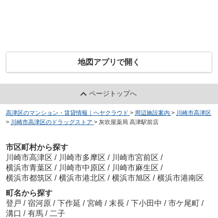
地図アプリで開く
ページトップへ
高津区のマンション・賃貸情報｜ヘヤクラウド
>
周辺施設案内
>
川崎市高津区
>
川崎市高津区のドラッグストア
>
灰吹屋薬局 高津駅前店
市区町村から探す
川崎市高津区
/
川崎市多摩区
/
川崎市宮前区
/
横浜市青葉区
/
川崎市中原区
/
川崎市麻生区
/
横浜市都筑区
/
横浜市港北区
/
横浜市旭区
/
横浜市港南区
町名から探す
登戸
/
宿河原
/
下作延
/
宮崎
/
末長
/
下小田中
/
市ケ尾町
/
溝口
/
有馬
/
二子