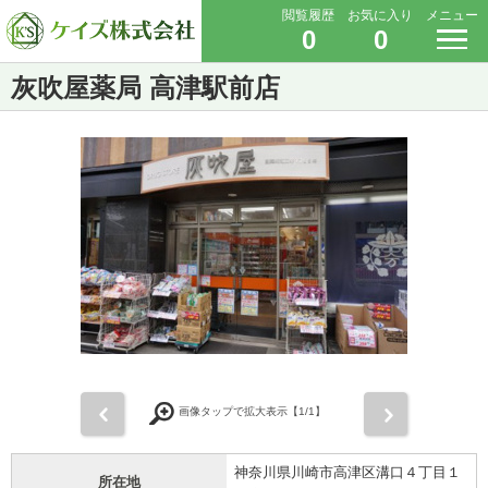
閲覧履歴
お気に入り
メニュー
0
0
灰吹屋薬局 高津駅前店
前
次
画像タップで拡大表示【
1
/1】
神奈川県川崎市高津区溝口４丁目１
所在地