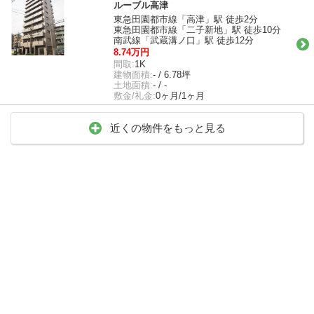
ルーブル高津
東急田園都市線「高津」駅 徒歩2分
東急田園都市線「二子新地」駅 徒歩10分
南武線「武蔵溝ノ口」駅 徒歩12分
8.74万円
間取:
1K
建物面積:
- / 6.78坪
土地面積:
- / -
敷金/礼金:
0ヶ月/1ヶ月
近くの物件をもっと見る