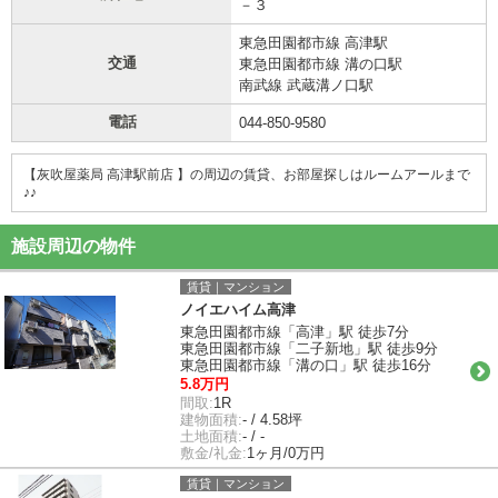
－３
東急田園都市線 高津駅
交通
東急田園都市線 溝の口駅
南武線 武蔵溝ノ口駅
電話
044-850-9580
【灰吹屋薬局 高津駅前店 】の周辺の賃貸、お部屋探しは
ルームアールまで
♪♪
施設周辺の物件
賃貸｜マンション
ノイエハイム高津
東急田園都市線「高津」駅 徒歩7分
東急田園都市線「二子新地」駅 徒歩9分
東急田園都市線「溝の口」駅 徒歩16分
5.8万円
間取:
1R
建物面積:
- / 4.58坪
土地面積:
- / -
敷金/礼金:
1ヶ月/0万円
賃貸｜マンション