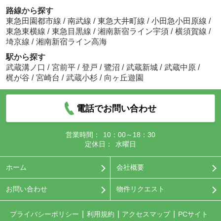
路線から探す
東急田園都市線
/
南武線
/
東急大井町線
/
小田急小田原線
/
東急東横線
/
東急目黒線
/
湘南新宿ライン宇須
/
横須賀線
/
埼京線
/
湘南新宿ライン高海
駅から探す
武蔵溝ノ口
/
宮前平
/
登戸
/
鷺沼
/
武蔵新城
/
武蔵中原
/
梶が谷
/
宮崎台
/
武蔵小杉
/
向ヶ丘遊園
電話でお問い合わせ
営業時間：
10：00～18：30
定休日：
水曜日
ホーム
会社概要
お問い合わせ
物件リクエスト
プライバシーポリシー
利用規約
アクセスマップ
PCサイト