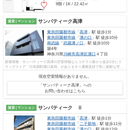
9階 / 1K / 22.42㎡
サンパティーク高津
賃貸 | マンション
東急田園都市線
「
高津
」駅 徒歩1分
東急田園都市線
「
溝の口
」駅 徒歩10分
南武線
「
武蔵溝ノ口
」駅 徒歩10分
築4年
神奈川県
川崎市高津区
溝口
４丁目
新着情報：サンパティーク高津の空室情報ならコチラ☆家から徒歩2分にド
ラッグストア「日本調剤溝口薬局」があります☆通風良好で常に新鮮な空気
を送り込むマンションをご案内します☆眺...
現在空室情報がありません。
「サンパティーク高津」への
お問い合わせはこちら
サンパティーク Ⅱ
賃貸 | マンション
東急田園都市線
「
高津
」駅 徒歩1分
東急田園都市線
「
二子新地
」駅 徒歩11分
東急田園都市線
「
溝の口
」駅 徒歩12分