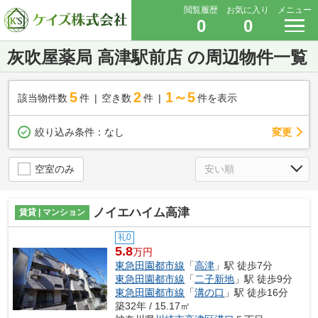
閲覧履歴
お気に入り
メニュー
0
0
灰吹屋薬局 高津駅前店 の周辺物件一覧
5
2
1～5
該当物件数
件
空き数
件
件を表示
変更
絞り込み条件：
なし
空室のみ
ノイエハイム高津
賃貸 | マンション
礼0
5.8
万円
東急田園都市線
「
高津
」駅 徒歩7分
東急田園都市線
「
二子新地
」駅 徒歩9分
東急田園都市線
「
溝の口
」駅 徒歩16分
築32年 / 15.17㎡