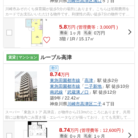
神奈川県
川崎市高津区
溝口
５丁目
川崎市みぞのくち保育園が徒歩5分の場所にあります。こちらは初期費用を
カードでお支払いいただける物件です。利便性の高い徒歩7分の物件です。
道が平坦だと買い物も快適にできますね...
5.8
万
円
(管理費等：3,000円 )
1ヶ月
0万円
敷金
礼金
3階 / 1R / 15.17㎡
ルーブル高津
賃貸 | マンション
敷0
8.74
万円
東急田園都市線
「
高津
」駅 徒歩2分
東急田園都市線
「
二子新地
」駅 徒歩10分
南武線
「
武蔵溝ノ口
」駅 徒歩12分
築9年 / 22.42㎡
神奈川県
川崎市高津区
二子
４丁目
スーパー「東急ストア 高津店」が物件から213mのところにあります。共用
部には敷地内ごみ置き場・エレベータなどが揃っており、とても充実してい
ます。こちらは初期費用をカードでお支...
8.74
万
円
(管理費等：12,600円 )
0ヶ月
1ヶ月
敷金
礼金