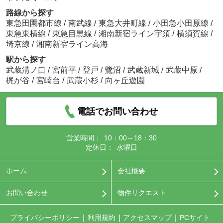
路線から探す
東急田園都市線
/
南武線
/
東急大井町線
/
小田急小田原線
/
東急東横線
/
東急目黒線
/
湘南新宿ライン宇須
/
横須賀線
/
埼京線
/
湘南新宿ライン高海
駅から探す
武蔵溝ノ口
/
宮前平
/
登戸
/
鷺沼
/
武蔵新城
/
武蔵中原
/
梶が谷
/
宮崎台
/
武蔵小杉
/
向ヶ丘遊園
電話でお問い合わせ
営業時間：
10：00～18：30
定休日：
水曜日
ホーム
会社概要
お問い合わせ
物件リクエスト
プライバシーポリシー
利用規約
アクセスマップ
PCサイト