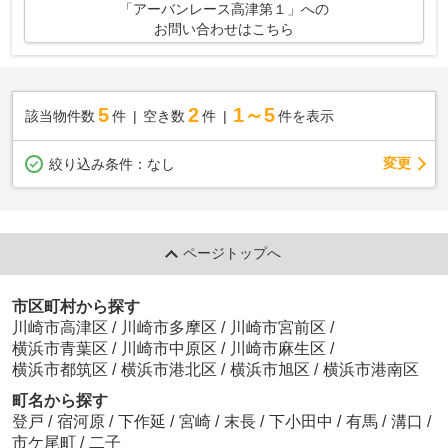
「アーバンレース高津第１」への
お問い合わせはこちら
5
2
1～5
該当物件数
件
空き数
件
件を表示
変更
絞り込み条件：
なし
ページトップへ
市区町村から探す
川崎市高津区
/
川崎市多摩区
/
川崎市宮前区
/
横浜市青葉区
/
川崎市中原区
/
川崎市麻生区
/
横浜市都筑区
/
横浜市港北区
/
横浜市旭区
/
横浜市港南区
町名から探す
登戸
/
宿河原
/
下作延
/
宮崎
/
末長
/
下小田中
/
有馬
/
溝口
/
市ケ尾町
/
二子