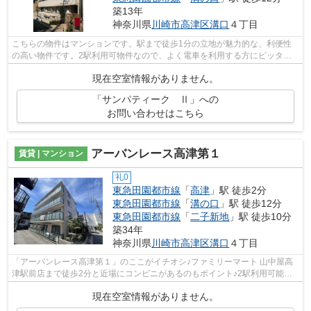
築13年
神奈川県
川崎市高津区
溝口
４丁目
こちらの物件はマンションです。駅まで徒歩1分の立地が魅力的な、利便性
の高い物件です。2駅利用可物件なので、よく電車を利用する方にピッタリ
ですね。東急田園都市線高津周辺の賃貸...
現在空室情報がありません。
「サンパティーク Ⅱ」への
お問い合わせはこちら
アーバンレース高津第１
賃貸 | マンション
礼0
東急田園都市線
「
高津
」駅 徒歩2分
東急田園都市線
「
溝の口
」駅 徒歩12分
東急田園都市線
「
二子新地
」駅 徒歩10分
築34年
神奈川県
川崎市高津区
溝口
４丁目
「アーバンレース高津第１」のここがイチオシ♪ファミリーマート 山中屋高
津駅前店まで徒歩2分と近場にコンビニがあるのもポイント♪2駅利用可能な
アクセスの良い物件です♪敷地内にゴミ...
現在空室情報がありません。