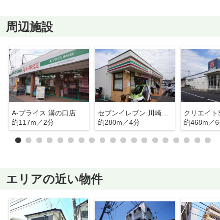
周辺施設
A-プライス 溝の口店
セブンイレブン 川崎千年店
約117m／2分
約280m／4分
約468m／
エリアの近い物件