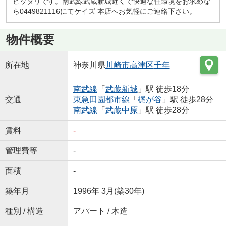
ピッタリです。南武線武蔵新城近くで快適な住環境をお求めな
ら0449821116にてケイズ 本店へお気軽にご連絡下さい。
物件概要
所在地
神奈川県
川崎市高津区
千年
南武線
「
武蔵新城
」駅 徒歩18分
交通
東急田園都市線
「
梶が谷
」駅 徒歩28分
南武線
「
武蔵中原
」駅 徒歩28分
賃料
-
管理費等
-
面積
-
築年月
1996年 3月(築30年)
種別 / 構造
アパート / 木造