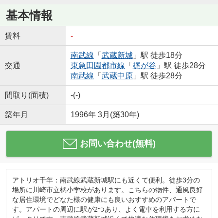
基本情報
賃料
-
南武線
「
武蔵新城
」駅 徒歩18分
交通
東急田園都市線
「
梶が谷
」駅 徒歩28分
南武線
「
武蔵中原
」駅 徒歩28分
間取り(面積)
-(-)
築年月
1996年 3月(築30年)
お問い合わせ(無料)
アトリオ千年：南武線武蔵新城駅にも近くて便利。徒歩3分の
場所に川崎市立橘小学校があります。こちらの物件、通風良好
な居住環境でどなた様の健康にも良いおすすめのアパートで
す。アパートの周辺に駅が2つあり、よく電車を利用する方に