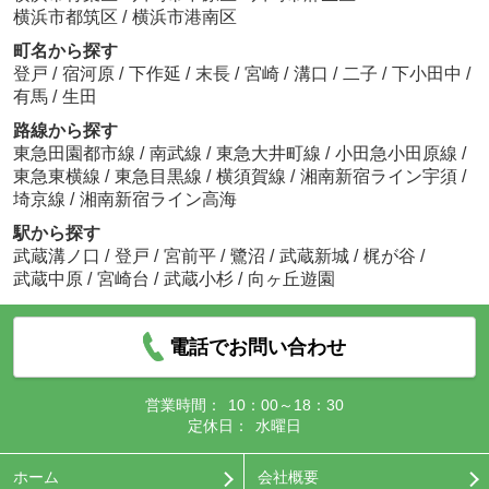
横浜市都筑区
/
横浜市港南区
町名から探す
登戸
/
宿河原
/
下作延
/
末長
/
宮崎
/
溝口
/
二子
/
下小田中
/
有馬
/
生田
路線から探す
東急田園都市線
/
南武線
/
東急大井町線
/
小田急小田原線
/
東急東横線
/
東急目黒線
/
横須賀線
/
湘南新宿ライン宇須
/
埼京線
/
湘南新宿ライン高海
駅から探す
武蔵溝ノ口
/
登戸
/
宮前平
/
鷺沼
/
武蔵新城
/
梶が谷
/
武蔵中原
/
宮崎台
/
武蔵小杉
/
向ヶ丘遊園
電話でお問い合わせ
営業時間：
10：00～18：30
定休日：
水曜日
ホーム
会社概要