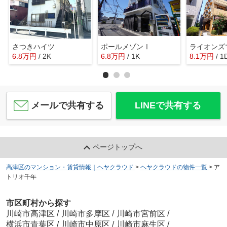
さつきハイツ
ポールメゾンⅠ
6.8
万
円
/ 2K
6.8
万
円
/ 1K
8.1
万
円
/ 1
メールで共有する
LINEで共有する
ページトップへ
高津区のマンション・賃貸情報｜ヘヤクラウド
>
ヘヤクラウドの物件一覧
>
ア
トリオ千年
市区町村から探す
川崎市高津区
/
川崎市多摩区
/
川崎市宮前区
/
横浜市青葉区
/
川崎市中原区
/
川崎市麻生区
/