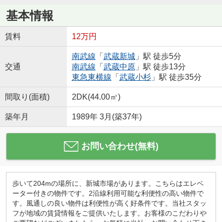
基本情報
賃料
12万円
南武線
「
武蔵新城
」駅 徒歩5分
交通
南武線
「
武蔵中原
」駅 徒歩13分
東急東横線
「
武蔵小杉
」駅 徒歩35分
間取り(面積)
2DK(44.00㎡)
築年月
1989年 3月(築37年)
お問い合わせ(無料)
歩いて204mの場所に、新城市場があります。こちらはエレベ
ーター付きの物件です。2沿線利用可能な利便性の高い物件で
す。風通しの良い物件は利便性が高く好条件です。当社スタッ
フが地域の賃貸情報をご提供いたします。お客様のこだわりや