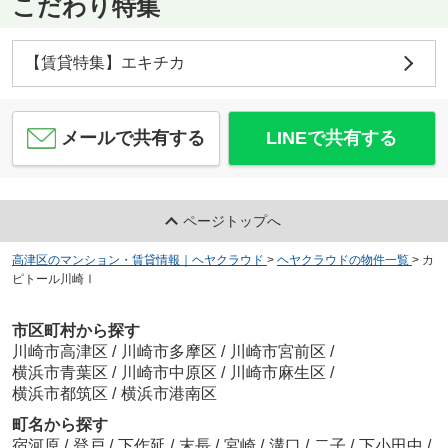
こだわり特集
【賃貸特集】エキチカ
メールで共有する
LINEで共有する
ページトップへ
高津区のマンション・賃貸情報｜ヘヤクラウド
>
ヘヤクラウドの物件一覧
>
カ
ピトール川崎Ⅰ
市区町村から探す
川崎市高津区
/
川崎市多摩区
/
川崎市宮前区
/
横浜市青葉区
/
川崎市中原区
/
川崎市麻生区
/
横浜市都筑区
/
横浜市港南区
町名から探す
宿河原
/
登戸
/
下作延
/
末長
/
宮崎
/
溝口
/
二子
/
下小田中
/