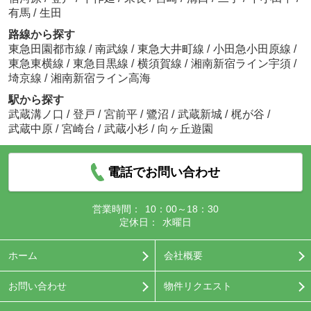
有馬
/
生田
路線から探す
東急田園都市線
/
南武線
/
東急大井町線
/
小田急小田原線
/
東急東横線
/
東急目黒線
/
横須賀線
/
湘南新宿ライン宇須
/
埼京線
/
湘南新宿ライン高海
駅から探す
武蔵溝ノ口
/
登戸
/
宮前平
/
鷺沼
/
武蔵新城
/
梶が谷
/
武蔵中原
/
宮崎台
/
武蔵小杉
/
向ヶ丘遊園
電話でお問い合わせ
営業時間：
10：00～18：30
定休日：
水曜日
ホーム
会社概要
お問い合わせ
物件リクエスト