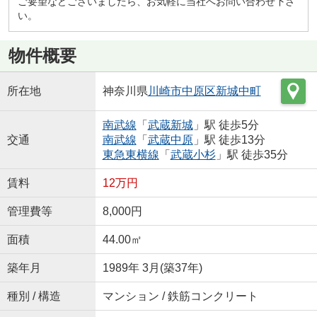
ご要望などございましたら、お気軽に当社へお問い合わせ下さ
い。
物件概要
所在地
神奈川県
川崎市中原区
新城中町
南武線
「
武蔵新城
」駅 徒歩5分
交通
南武線
「
武蔵中原
」駅 徒歩13分
東急東横線
「
武蔵小杉
」駅 徒歩35分
賃料
12万円
管理費等
8,000円
面積
44.00㎡
築年月
1989年 3月(築37年)
種別 / 構造
マンション / 鉄筋コンクリート