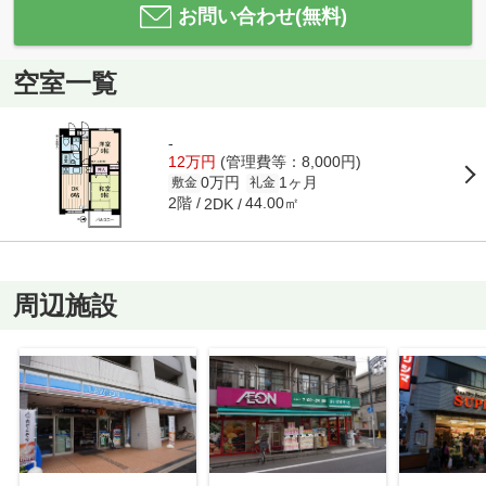
お問い合わせ(無料)
空室一覧
-
12万円
(管理費等：8,000円)
0万円
1ヶ月
敷金
礼金
2階
44.00㎡
2DK
周辺施設