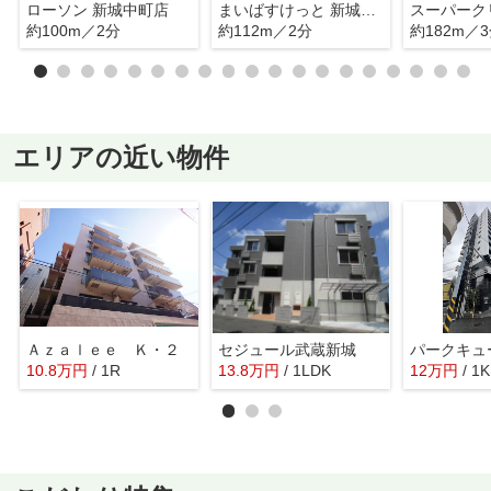
ローソン 新城中町店
まいばすけっと 新城1丁目店
約100m／2分
約112m／2分
約182m／
エリアの近い物件
Ａｚａｌｅｅ Ｋ・２
セジュール武蔵新城
10.8
万
円
/ 1R
13.8
万
円
/ 1LDK
12
万
円
/ 1K