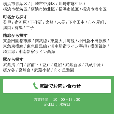
横浜市青葉区
/
川崎市中原区
/
川崎市麻生区
/
横浜市都筑区
/
横浜市港北区
/
横浜市旭区
/
横浜市港南区
町名から探す
登戸
/
宿河原
/
下作延
/
宮崎
/
末長
/
下小田中
/
市ケ尾町
/
溝口
/
有馬
/
二子
路線から探す
東急田園都市線
/
南武線
/
東急大井町線
/
小田急小田原線
/
東急東横線
/
東急目黒線
/
湘南新宿ライン宇須
/
横須賀線
/
埼京線
/
湘南新宿ライン高海
駅から探す
武蔵溝ノ口
/
宮前平
/
登戸
/
鷺沼
/
武蔵新城
/
武蔵中原
/
梶が谷
/
宮崎台
/
武蔵小杉
/
向ヶ丘遊園
電話でお問い合わせ
営業時間：
10：00～18：30
定休日：
水曜日