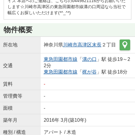
イズ 本店へのご連絡は、こちらの0449821116からお願いいた
します☆川崎市高津区の東急田園都市線溝の口周辺なら当社で
幅広くお探しいただけます(*^_^*)
物件概要
所在地
神奈川県
川崎市高津区
末長
２丁目
東急田園都市線
「
溝の口
」駅 徒歩19～2
交通
2分
東急田園都市線
「
梶が谷
」駅 徒歩18分
賃料
-
管理費等
-
面積
-
築年月
2016年 3月(築10年)
種別 / 構造
アパート / 木造