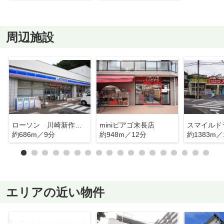
周辺施設
ローソン 川崎新作１丁目店
miniピアゴ末長店
約686m／9分
約948m／12分
約1383m／
エリアの近い物件