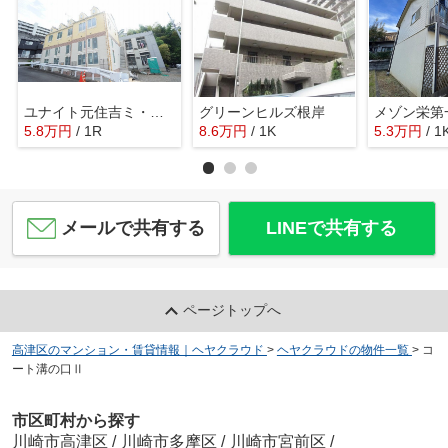
ユナイト元住吉ミ・ディスピアーチェ
グリーンヒルズ根岸
メゾン栄第
5.8
万
円
/ 1R
8.6
万
円
/ 1K
5.3
万
円
/ 1
メールで共有する
LINEで共有する
ページトップへ
高津区のマンション・賃貸情報｜ヘヤクラウド
>
ヘヤクラウドの物件一覧
>
コ
ート溝の口Ⅱ
市区町村から探す
川崎市高津区
/
川崎市多摩区
/
川崎市宮前区
/