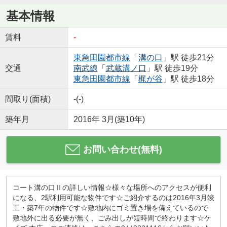
基本情報
賃料
-
東急田園都市線
「
溝の口
」駅 徒歩21分
交通
南武線
「
武蔵溝ノ口
」駅 徒歩19分
東急田園都市線
「
梶が谷
」駅 徒歩18分
間取り(面積)
-(-)
築年月
2016年 3月(築10年)
お問い合わせ(無料)
コート溝の口Ⅱの詳しい情報☆様々な場所へのアクセスが便利
になる、2駅利用可能な物件です☆ご紹介するのは2016年3月竣
工・築7年の物件です☆敷地内にゴミ置き場を備えているので
敷地外に出る必要が無く、ごみ出しが短時間で終わります☆ケ