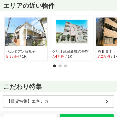
エリアの近い物件
ベルポアン新丸子
クリオ武蔵新城弐番館
5.3
万
円
/ 1R
7.4
万
円
/ 1K
7.2
万
円
/ 1
こだわり特集
【賃貸特集】エキチカ