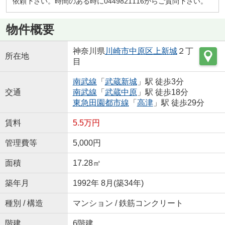
依頼下さい。時間のある時に0449821116からご質問下さい。
物件概要
神奈川県
川崎市中原区
上新城
２丁
所在地
目
南武線
「
武蔵新城
」駅 徒歩3分
交通
南武線
「
武蔵中原
」駅 徒歩18分
東急田園都市線
「
高津
」駅 徒歩29分
賃料
5.5万円
管理費等
5,000円
面積
17.28㎡
築年月
1992年 8月(築34年)
種別 / 構造
マンション / 鉄筋コンクリート
階建
6階建