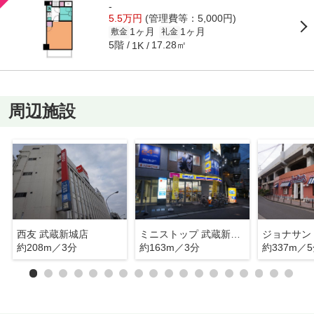
-
5.5万円
(管理費等：5,000円)
1ヶ月
1ヶ月
敷金
礼金
5階
17.28㎡
1K
周辺施設
西友 武蔵新城店
ミニストップ 武蔵新城駅前店
ジョナサン
約208m／3分
約163m／3分
約337m／