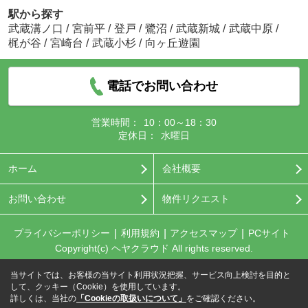
駅から探す
武蔵溝ノ口
/
宮前平
/
登戸
/
鷺沼
/
武蔵新城
/
武蔵中原
/
梶が谷
/
宮崎台
/
武蔵小杉
/
向ヶ丘遊園
電話でお問い合わせ
営業時間：
10：00～18：30
定休日：
水曜日
ホーム
会社概要
お問い合わせ
物件リクエスト
プライバシーポリシー
利用規約
アクセスマップ
PCサイト
Copyright(c) ヘヤクラウド All rights reserved.
当サイトでは、お客様の当サイト利用状況把握、サービス向上検討を目的と
して、クッキー（Cookie）を使用しています。
詳しくは、当社の
「Cookieの取扱いについて」
をご確認ください。