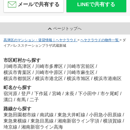
メールで共有する
LINEで共有する
ページトップへ
高津区のマンション・賃貸情報｜ヘヤクラウド
>
ヘヤクラウドの物件一覧
>
ダ
イアパレスステーションプラザ武蔵新城
市区町村から探す
川崎市高津区
/
川崎市多摩区
/
川崎市宮前区
/
横浜市青葉区
/
川崎市中原区
/
川崎市麻生区
/
横浜市都筑区
/
横浜市港北区
/
横浜市旭区
/
横浜市港南区
町名から探す
宿河原
/
登戸
/
下作延
/
宮崎
/
末長
/
下小田中
/
市ケ尾町
/
溝口
/
有馬
/
二子
路線から探す
東急田園都市線
/
南武線
/
東急大井町線
/
小田急小田原線
/
東急東横線
/
東急目黒線
/
湘南新宿ライン宇須
/
横須賀線
/
埼京線
/
湘南新宿ライン高海