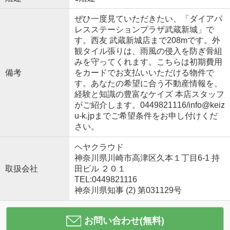
ぜひ一度見ていただきたい、「ダイアパ
レスステーションプラザ武蔵新城」で
す。西友 武蔵新城店まで208mです。外
観タイル張りは、雨風の侵入を防ぎ骨組
みを守ってくれます。こちらは初期費用
備考
をカードでお支払いいただける物件で
す。あなたの希望に合う不動産情報を、
経験と知識の豊富なケイズ 本店スタッフ
がご紹介します。0449821116/info@keiz
u-k.jpまでご希望条件をお申し付けくだ
さい。
ヘヤクラウド
神奈川県川崎市高津区久本１丁目6-1 持
取扱会社
田ビル ２０１
TEL:0449821116
神奈川県知事 (2) 第031129号
お問い合わせ(無料)