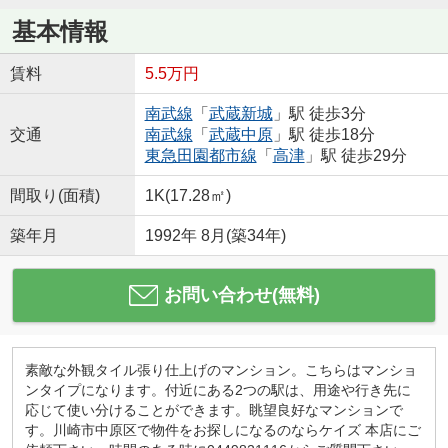
基本情報
賃料
5.5万円
南武線
「
武蔵新城
」駅 徒歩3分
交通
南武線
「
武蔵中原
」駅 徒歩18分
東急田園都市線
「
高津
」駅 徒歩29分
間取り(面積)
1K(17.28㎡)
築年月
1992年 8月(築34年)
お問い合わせ(無料)
素敵な外観タイル張り仕上げのマンション。こちらはマンショ
ンタイプになります。付近にある2つの駅は、用途や行き先に
応じて使い分けることができます。眺望良好なマンションで
す。川崎市中原区で物件をお探しになるのならケイズ 本店にご