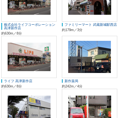
株式会社ライフコーポレーション
ファミリーマート 武蔵新城駅西店
高津新作店
約179m／3分
約630m／8分
ライフ 高津新作店
新作薬局
約630m／8分
約242m／4分