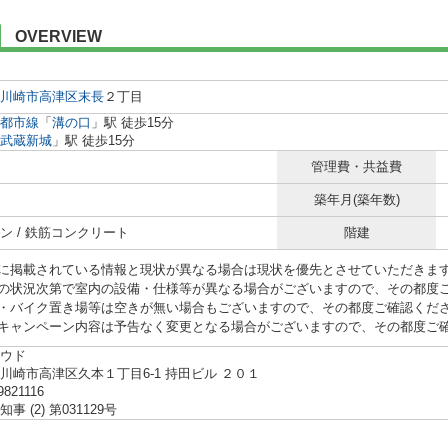
OVERVIEW
川崎市高津区
末長
２丁目
都市線
「
溝の口
」駅 徒歩15分
武蔵新城
」駅 徒歩15分
管理費・共益費
築年月(築年数)
ン / 鉄筋コンクリート
階建
に掲載されている情報と現状が異なる場合は現状を優先とさせていただきま
の状況次第で室内の設備・仕様等が異なる場合がございますので、その都度
・バイク置き場等は空きが無い場合もございますので、その都度ご確認くだ
キャンペーン内容は予告なく変更となる場合がございますので、その都度ご
ウド
川崎市高津区久本１丁目6-1 持田ビル ２０１
9821116
事 (2) 第031129号