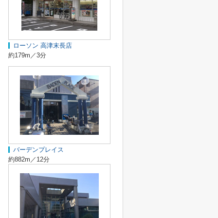
ローソン 高津末長店
約179m／3分
バーデンプレイス
約882m／12分