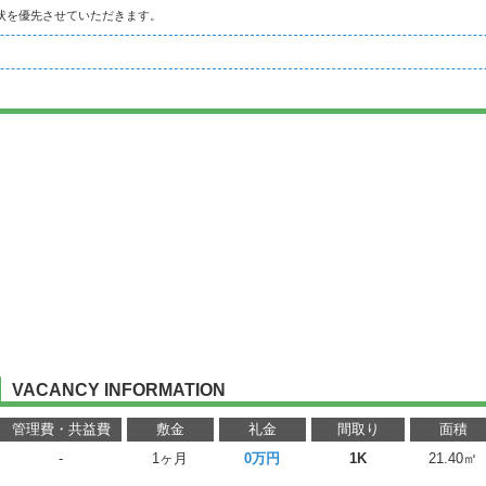
状を優先させていただきます。
VACANCY INFORMATION
管理費・共益費
敷金
礼金
間取り
面積
-
1ヶ月
0万円
1K
21.40㎡