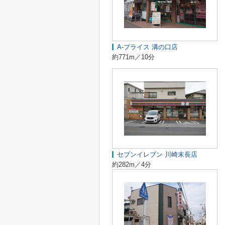
A-プライス 溝の口店
約771m／10分
セブンイレブン 川崎末長店
約282m／4分