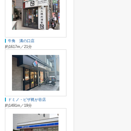
牛角 溝の口店
約1617m／21分
ドミノ・ピザ梶が谷店
約1491m／19分