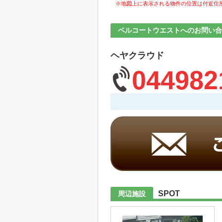
※地図上に表示される物件の位置は付近住
ベルコートウエストへのお問い合
ヘヤクラウド
044982
SPOT
周辺施設