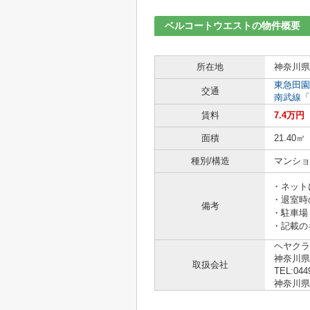
ベルコートウエストの物件概要
所在地
神奈川県
東急田園
交通
南武線
「
賃料
7.4万円
面積
21.40㎡
種別/構造
マンショ
・ネット
・退室時
備考
・駐車場
・記載の
ヘヤクラ
神奈川県
取扱会社
TEL:044
神奈川県知