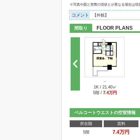
※写真や図と実際の現状とが異なる場合は現
コメント
【外観】
FLOOR PLANS
間取り
-
1K / 21.40㎡
5階 /
7.4万円
ベルコートウエストの空室情報
所在階
賃料
7.4万円
5階