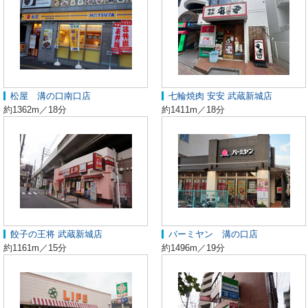
松屋 溝の口南口店
七輪焼肉 安安 武蔵新城店
約1362m／18分
約1411m／18分
餃子の王将 武蔵新城店
バーミヤン 溝の口店
約1161m／15分
約1496m／19分