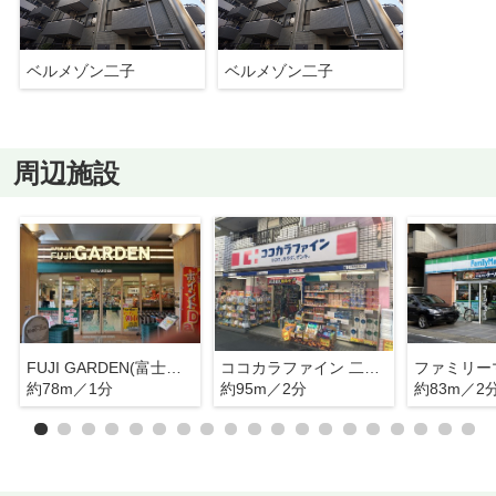
ベルメゾン二子
ベルメゾン二子
周辺施設
FUJI GARDEN(富士ガーデン) 二子新地駅前店
ココカラファイン 二子新地店
約78m／1分
約95m／2分
約83m／2