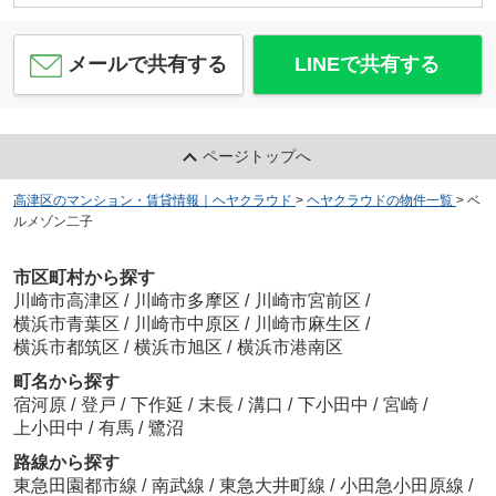
メールで共有する
LINEで共有する
ページトップへ
高津区のマンション・賃貸情報｜ヘヤクラウド
>
ヘヤクラウドの物件一覧
>
ベ
ルメゾン二子
市区町村から探す
川崎市高津区
/
川崎市多摩区
/
川崎市宮前区
/
横浜市青葉区
/
川崎市中原区
/
川崎市麻生区
/
横浜市都筑区
/
横浜市旭区
/
横浜市港南区
町名から探す
宿河原
/
登戸
/
下作延
/
末長
/
溝口
/
下小田中
/
宮崎
/
上小田中
/
有馬
/
鷺沼
路線から探す
東急田園都市線
/
南武線
/
東急大井町線
/
小田急小田原線
/