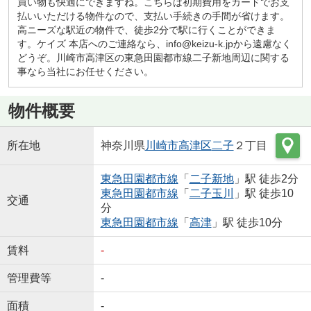
買い物も快適にできますね。こちらは初期費用をカードでお支
払いいただける物件なので、支払い手続きの手間が省けます。
高ニーズな駅近の物件で、徒歩2分で駅に行くことができま
す。ケイズ 本店へのご連絡なら、info@keizu-k.jpから遠慮なく
どうぞ。川崎市高津区の東急田園都市線二子新地周辺に関する
事なら当社にお任せください。
物件概要
所在地
神奈川県
川崎市高津区
二子
２丁目
東急田園都市線
「
二子新地
」駅 徒歩2分
東急田園都市線
「
二子玉川
」駅 徒歩10
交通
分
東急田園都市線
「
高津
」駅 徒歩10分
賃料
-
管理費等
-
面積
-