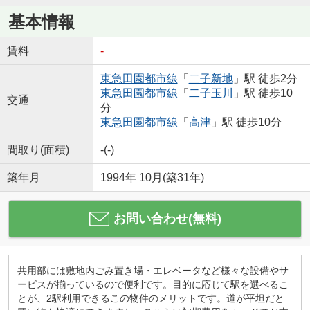
基本情報
賃料
-
東急田園都市線
「
二子新地
」駅 徒歩2分
東急田園都市線
「
二子玉川
」駅 徒歩10
交通
分
東急田園都市線
「
高津
」駅 徒歩10分
間取り(面積)
-(-)
築年月
1994年 10月(築31年)
お問い合わせ(無料)
共用部には敷地内ごみ置き場・エレベータなど様々な設備やサ
ービスが揃っているので便利です。目的に応じて駅を選べるこ
とが、2駅利用できるこの物件のメリットです。道が平坦だと