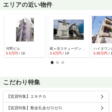
エリアの近い物件
河野ビル
梶ヶ谷スチューデントパレスＡ
ハイタウン
5.5
万
円
/ 1K
3.4
万
円
/ 1R
5.95
万
円
/ 
こだわり特集
【賃貸特集】エキチカ
【賃貸特集】敷金礼金ゼロゼロ