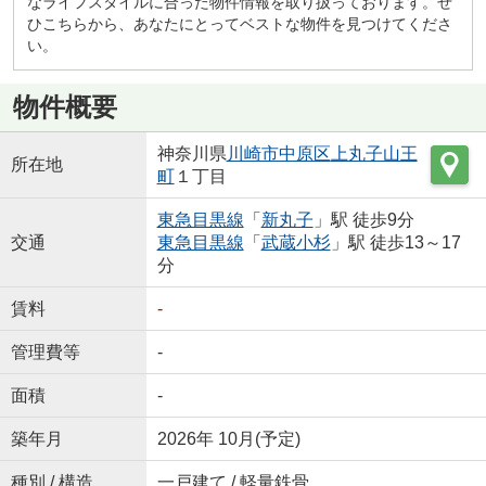
なライフスタイルに合った物件情報を取り扱っております。ぜ
ひこちらから、あなたにとってベストな物件を見つけてくださ
い。
物件概要
神奈川県
川崎市中原区
上丸子山王
所在地
町
１丁目
東急目黒線
「
新丸子
」駅 徒歩9分
交通
東急目黒線
「
武蔵小杉
」駅 徒歩13～17
分
賃料
-
管理費等
-
面積
-
築年月
2026年 10月(予定)
種別 / 構造
一戸建て / 軽量鉄骨