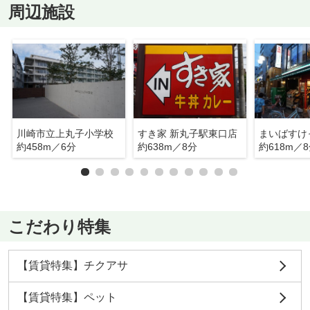
周辺施設
川崎市立上丸子小学校
すき家 新丸子駅東口店
約458m／6分
約638m／8分
約618m／
こだわり特集
【賃貸特集】チクアサ
【賃貸特集】ペット