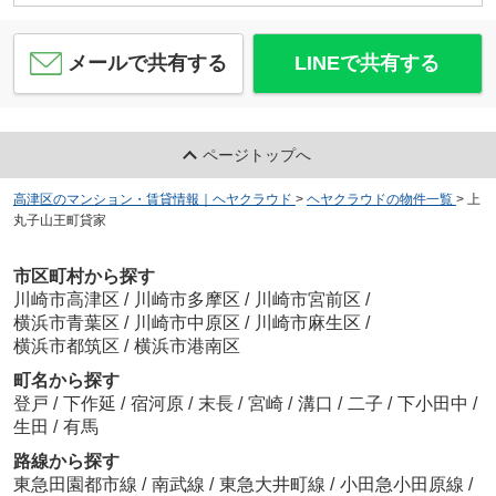
メールで共有する
LINEで共有する
ページトップへ
高津区のマンション・賃貸情報｜ヘヤクラウド
>
ヘヤクラウドの物件一覧
>
上
丸子山王町貸家
市区町村から探す
川崎市高津区
/
川崎市多摩区
/
川崎市宮前区
/
横浜市青葉区
/
川崎市中原区
/
川崎市麻生区
/
横浜市都筑区
/
横浜市港南区
町名から探す
登戸
/
下作延
/
宿河原
/
末長
/
宮崎
/
溝口
/
二子
/
下小田中
/
生田
/
有馬
路線から探す
東急田園都市線
/
南武線
/
東急大井町線
/
小田急小田原線
/