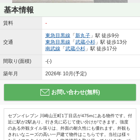
基本情報
賃料
-
東急目黒線
「
新丸子
」駅 徒歩9分
交通
東急目黒線
「
武蔵小杉
」駅 徒歩13分
南武線
「
武蔵小杉
」駅 徒歩17分
間取り(面積)
-(-)
築年月
2026年 10月(予定)
お問い合わせ(無料)
セブンイレブン 川崎山王町1丁目店が475mにある物件です。付
近に駅が2駅あり、行き先に応じて使い分けができます。強度
のある外観タイル張りは、外面の耐久性にも優れます。外観も
きれいなニーズの高い一戸建て物件はこちらです。当社は様々