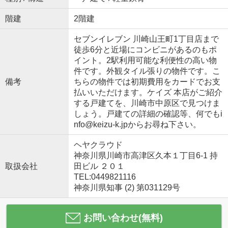
階建
2階建
セブンイレブン 川崎山王町1丁目店まで
徒歩6分と近場にコンビニがあるのもポ
イント。2駅利用可能な利便性の高い物
件です。外観タイル張りの物件です。こ
備考
ちらの物件では初期費用をカードでお支
払いいただけます。ケイズ 本店がご紹介
する戸建てを、川崎市中原区で見つけま
しょう。戸建ての詳細の確認等、何でもi
nfo@keizu-k.jpからお尋ね下さい。
ヘヤクラウド
神奈川県川崎市高津区久本１丁目6-1 持
取扱会社
田ビル ２０１
TEL:0449821116
神奈川県知事 (2) 第031129号
お問い合わせ(無料)